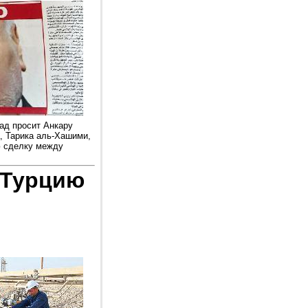
дад просит Анкару
, Тарика аль-Хашими,
ю сделку между
 Турцию