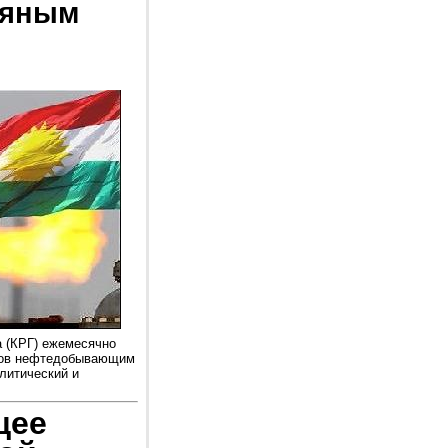
тяным
а (КРГ) ежемесячно
ров нефтедобывающим
литический и
щее