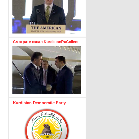
Смотрите канал KurdistanRuCollect
Kurdistan Democratic Party