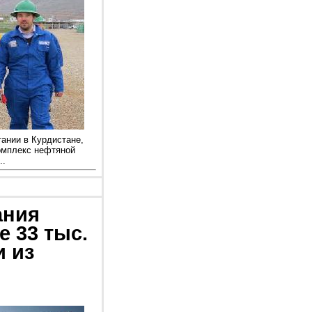
ании в Курдистане,
омплекс нефтяной
..
ания
е 33 тыс.
и из