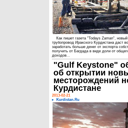
Как пишет газета "Todays Zaman", новый
трубопровод Иракского Курдистана даст в
заработать больше денег от экспорта собс
получить от Багдада в виде доли от общег
доходов...
"Gulf Keystone" 
об открытии нов
месторождений н
Курдистане
2013-02-21
Kurdistan.Ru