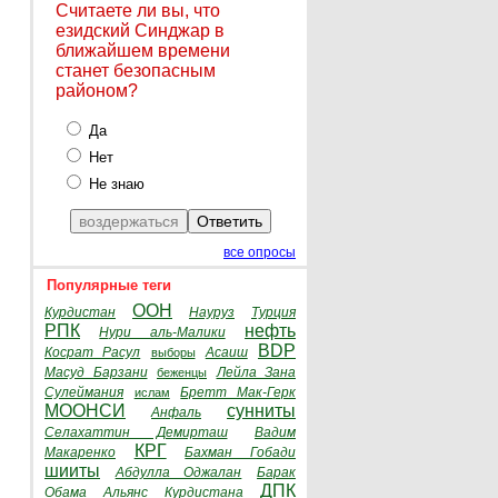
Считаете ли вы, что
езидский Синджар в
ближайшем времени
станет безопасным
районом?
Да
Нет
Не знаю
все опросы
Популярные теги
ООН
Курдистан
Науруз
Турция
РПК
нефть
Нури аль-Малики
BDP
Косрат Расул
Асаиш
выборы
Масуд Барзани
Лейла Зана
беженцы
Сулеймания
Бретт Мак-Герк
ислам
МООНСИ
сунниты
Анфаль
Селахаттин Демирташ
Вадим
КРГ
Макаренко
Бахман Гобади
шииты
Абдулла Оджалан
Барак
ДПК
Обама
Альянс Курдистана