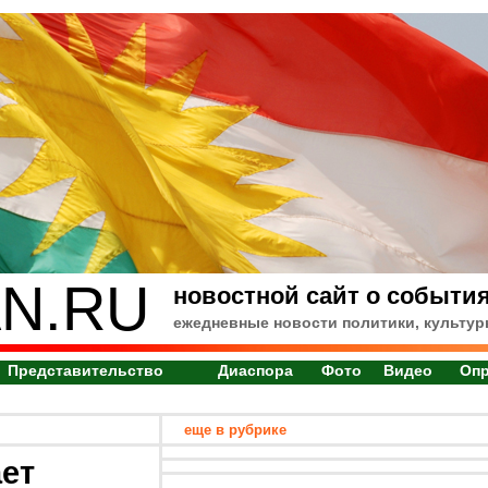
N.RU
новостной сайт о события
ежедневные новости политики, культур
Представительство
Диаспора
Фото
Видео
Оп
еще в рубрике
ет