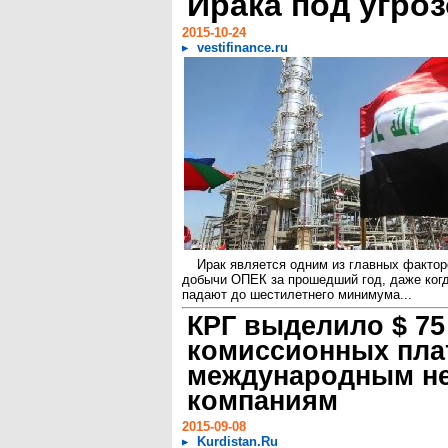
Ирака под угро
2015-10-24
vestifinance.ru
Ирак является одним из главных фактор
добычи ОПЕК за прошедший год, даже ког
падают до шестилетнего минимума...
КРГ выделило $ 75
комиссионных пла
международным н
компаниям
2015-09-08
Kurdistan.Ru