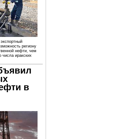
 экспортный
озможность региону
твенной нефти, чем
о числа иракских
объявил
ых
ефти в