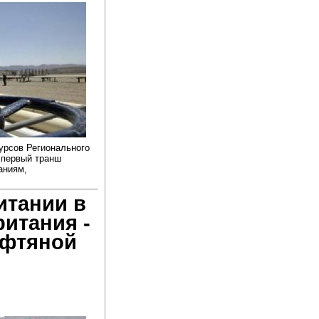
урсов Регионального
 первый транш
аниям,
итании в
итания -
ефтяной