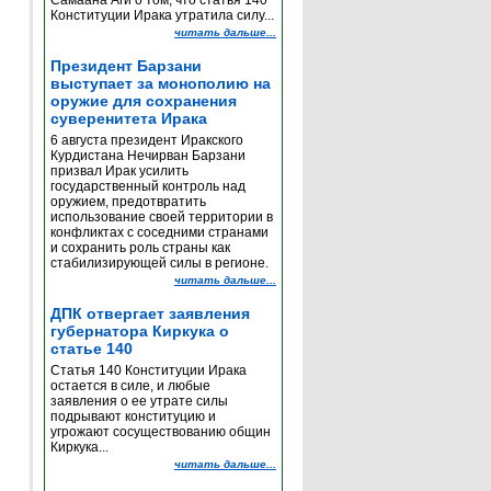
Самаана Аги о том, что статья 140
Конституции Ирака утратила силу...
читать дальше...
Президент Барзани
выступает за монополию на
оружие для сохранения
суверенитета Ирака
6 августа президент Иракского
Курдистана Нечирван Барзани
призвал Ирак усилить
государственный контроль над
оружием, предотвратить
использование своей территории в
конфликтах с соседними странами
и сохранить роль страны как
стабилизирующей силы в регионе.
читать дальше...
ДПК отвергает заявления
губернатора Киркука о
статье 140
Статья 140 Конституции Ирака
остается в силе, и любые
заявления о ее утрате силы
подрывают конституцию и
угрожают сосуществованию общин
Киркука...
читать дальше...