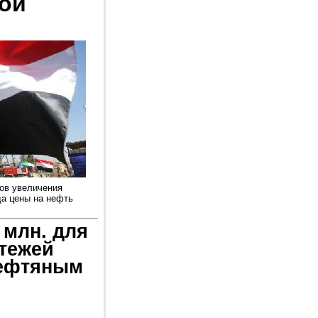
зой
ов увеличения
да цены на нефть
 млн. для
тежей
ефтяным