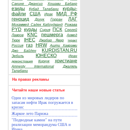
Сакине Джансиз
Хошави Бабакр
езиды
курды-
Кубад Талабани
файли
США
МИД РФ
Ирак
геноцид
ЛАГ
Дохук
Горран
Мохаммед Садек Кабоудванд
Рожава
PYD
курды
ПСК
Сирия
Сергей
KNC
пешмерга
Лавров
Ахмед
IHEC
Тюрк
Джабар Явар
теракт
газ
HRW
Россия
Ашти Хаврами
KURDISTAN.RU
Джо Байден
ЮНЕСКО
Эрбиль
Иран
христиане
Киркук
демонстрация
Amnesty International
Джаляль
Талабани
На правах рекламы
Читайте наши новые статьи
Один из мировых лидеров по
запасам нефти Ирак погружается в
кризис
Жаркое лето Парижа
"Подводные камни" на пути
реализации меморандума США и
Ирана