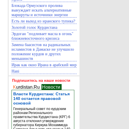
Блокада Ормузского пролива
вынуждает искать альтернативные
маршруты и источники энергии
Есть ли выход из иранского тупика?
Золотой голос Курдистана
Эрдоган "подливает масла в огонь"
ближневосточного кризиса
Замена баасистов на радикальных
исламистов в Дамаске не улучшило
положение курдов и других
меньшинств
Ирак как окно Ирана в арабский мир
Hani
Подпишитесь на наши новости
K
urdistan.Ru
Новости
Власти Курдистана: Статья
140 остается правовой
основой
Генеральный совет по курдским
районам Регионального
правительства Курдистана (КРГ) 6
августа отклонил утверждение
губернатора Киркука Мохаммеда