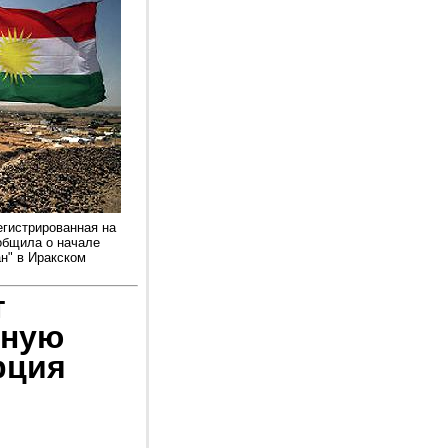
регистрированная на
общила о начале
н" в Иракском
т
яную
рция