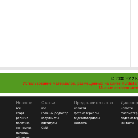
© 2000-2012 K
Использование материалов, размещенных на сайте Kurdistan
Мнение авторов мож
Новости
Статьи
Представительство
Диаспор
все
все
новости
новости
спорт
главный редактор
фотоматериалы
фотоматер
религия
колумнисты
видеоматериалы
видеомате
политика
институты
контакты
контакты
экономика
СМИ
природа
общество