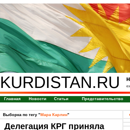
KURDISTAN.RU
н
е
Главная
Новости
Статьи
Представительство
Выборка по тегу "
Мара Карлин
"
Делегация КРГ приняла