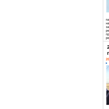
п
н
з
р
п
ре
20