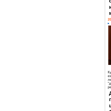
20
К
е
л
"
р