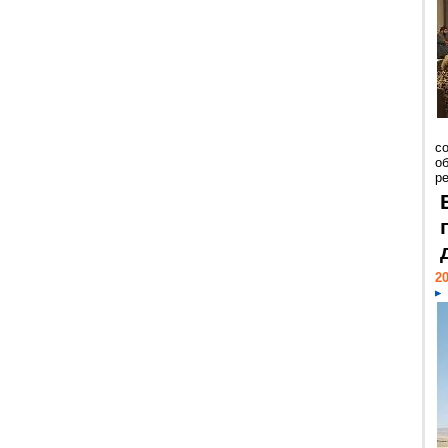
со
о
ре
20