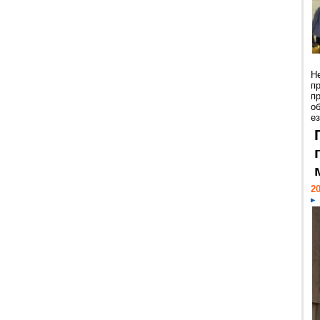
Н
п
п
о
ез
20