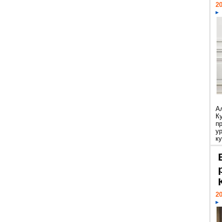
20
А
К
п
у
ку
20