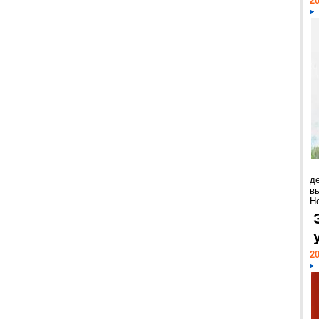
20
д
в
Н
20