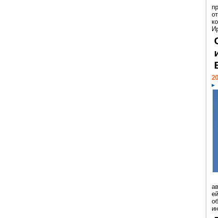
п
о
к
И
20
а
ей
о
и