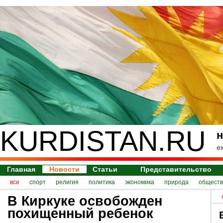
KURDISTAN.RU
н
е
Главная
Новости
Статьи
Представительство
все
спорт
религия
политика
экономика
природа
обществ
В Киркуке освобожден
похищенный ребенок