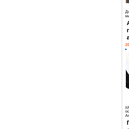
Д
м
20
у
ос
Ar