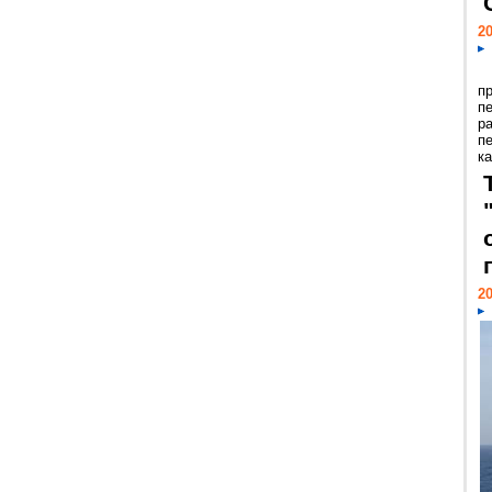
20
п
п
р
п
ка
20