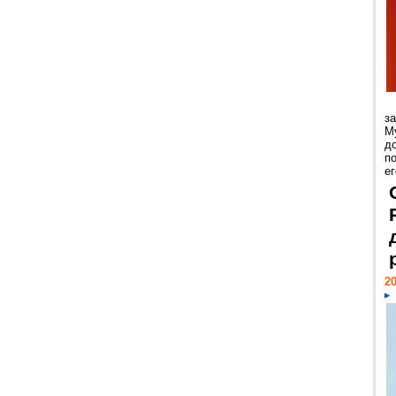
з
М
д
п
ег
20