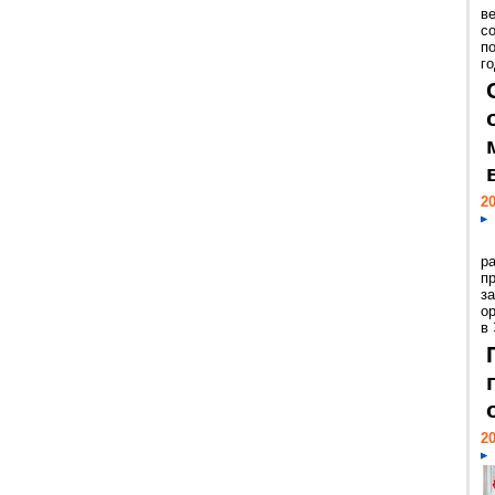
ве
с
п
го
20
р
пр
з
о
в
20