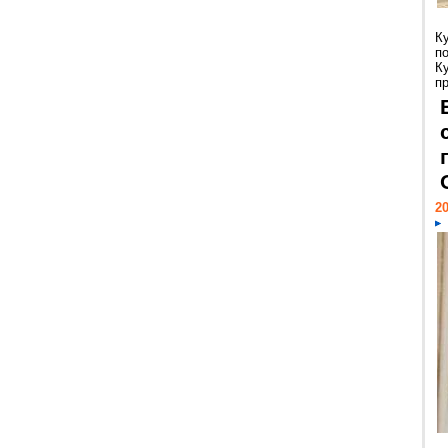
К
п
К
пр
20