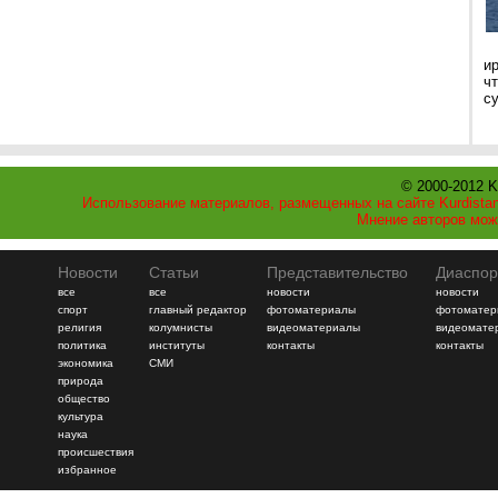
и
ч
с
© 2000-2012 K
Использование материалов, размещенных на сайте Kurdistan
Мнение авторов мож
Новости
Статьи
Представительство
Диаспор
все
все
новости
новости
спорт
главный редактор
фотоматериалы
фотоматер
религия
колумнисты
видеоматериалы
видеомате
политика
институты
контакты
контакты
экономика
СМИ
природа
общество
культура
наука
происшествия
избранное