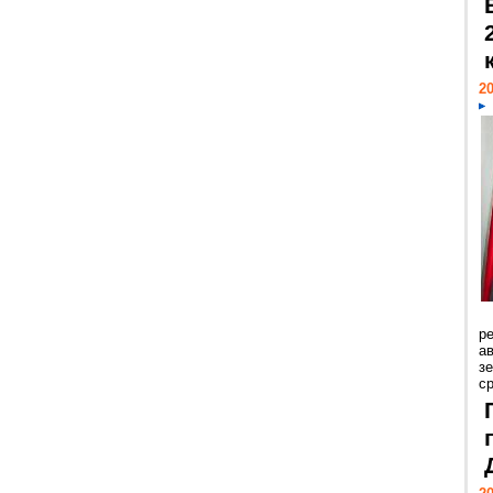
20
р
ав
з
с