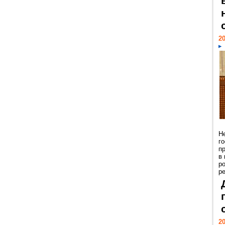
20
Н
г
п
в
р
ре
20