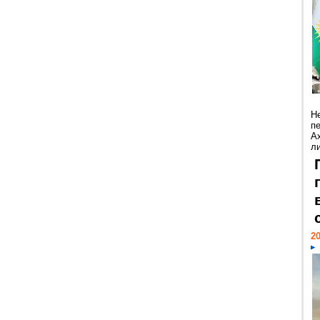
Н
п
А
ли
20