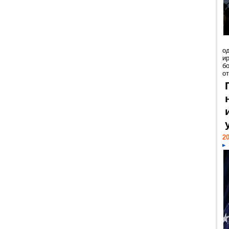
о
и
б
от
20