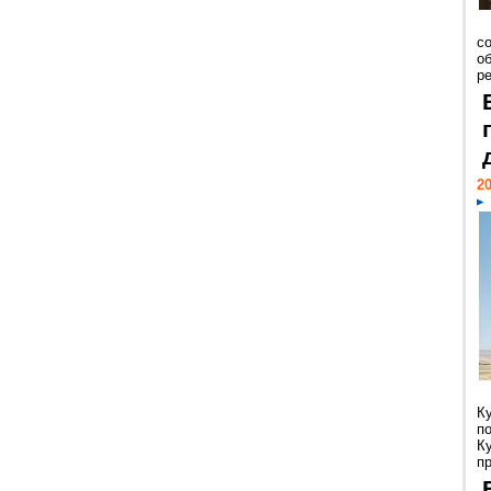
со
о
ре
20
К
п
К
пр