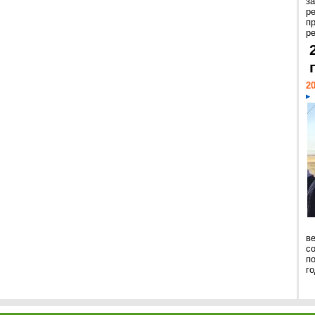
з
р
п
ре
20
ве
с
п
го