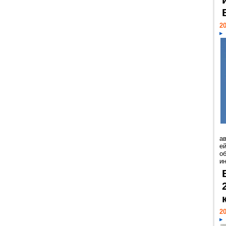
20
а
ей
о
и
20