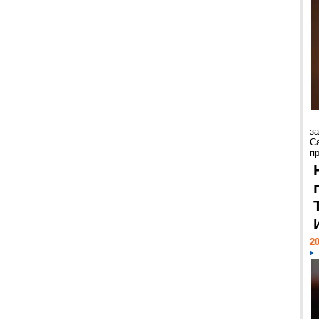
з
С
пр
20