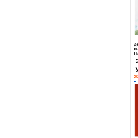
д
в
Н
20