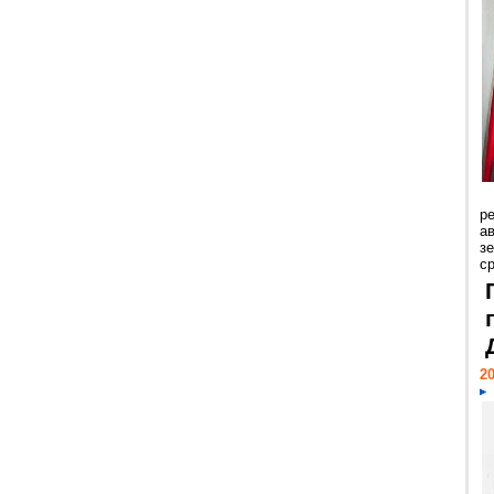
р
ав
з
с
20