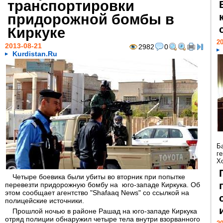
транспортировки
придорожной бомбы в
Киркуке
20
2013-08-21
2982
0
Kurdistan.Ru
Б
г
Х
Четыре боевика были убиты во вторник при попытке
перевезти придорожную бомбу на юго-западе Киркука. Об
этом сообщает агентство "Shafaaq News" со ссылкой на
полицейские источники.
Прошлой ночью в районе Рашад на юго-западе Киркука
отряд полиции обнаружил четыре тела внутри взорванного