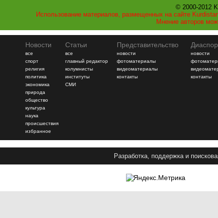
© 2000-2012 K
Использование материалов, размещенных на сайте Kurdistan
Мнение авторов мож
Новости
Статьи
Представительство
Диаспор
все
все
новости
новости
спорт
главный редактор
фотоматериалы
фотоматер
религия
колумнисты
видеоматериалы
видеомате
политика
институты
контакты
контакты
экономика
СМИ
природа
общество
культура
наука
происшествия
избранное
Разработка, поддержка и поискова