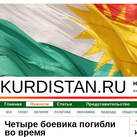
KURDISTAN.RU
н
е
Главная
Новости
Статьи
Представительство
все
спорт
религия
политика
экономика
природа
обществ
Четыре боевика погибли
во время