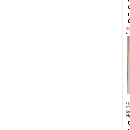
20
п
о
к
И