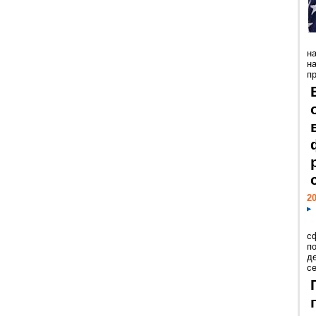
н
н
пр
20
с
п
д
се