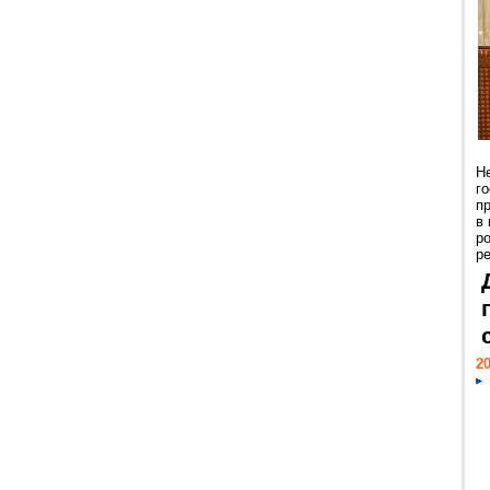
Н
г
п
в
р
ре
20