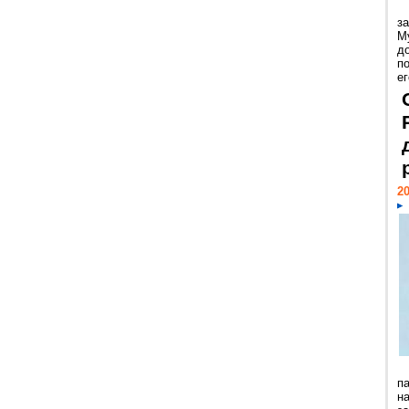
з
М
д
п
ег
20
п
н