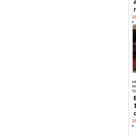
20
н
и
ту
20