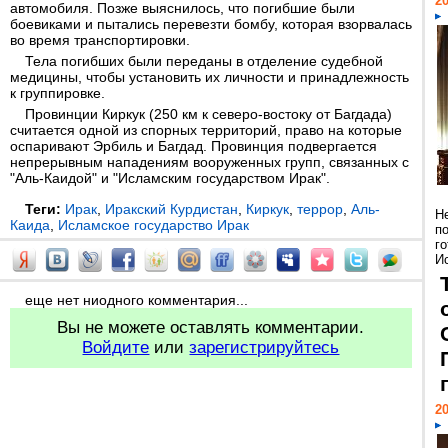
20
автомобиля. Позже выяснилось, что погибшие были
боевиками и пытались перевезти бомбу, которая взорвалась
во время транспортировки.
Тела погибших были переданы в отделение судебной
медицины, чтобы установить их личности и принадлежность
к группировке.
Провинции Киркук (250 км к северо-востоку от Багдада)
считается одной из спорных территорий, право на которые
оспаривают Эрбиль и Багдад. Провинция подвергается
непрерывным нападениям вооруженных групп, связанных с
"Аль-Каидой" и "Исламским государством Ирак".
Теги:
Ирак
,
Иракский Курдистан
,
Киркук
,
террор
,
Аль-
Н
Каида
,
Исламское государство Ирак
п
г
Ис
еще нет ниодного комментария...
Вы не можете оставлять комментарии.
Войдите
или
зарегистрируйтесь
20