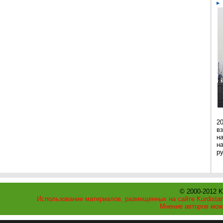
2
в
н
н
р
© 2000-2012 K
Использование материалов, размещенных на сайте Kurdistan
Мнение авторов мож