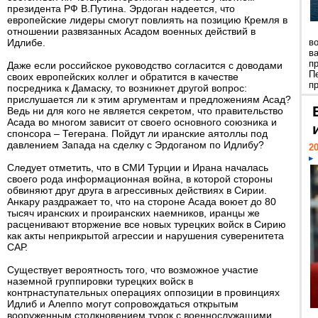
президента РФ В.Путина. Эрдоган надеется, что
европейские лидеры смогут повлиять на позицию Кремля в
отношении развязанных Асадом военных действий в
Идлибе.
в
в
п
Даже если российское руководство согласится с доводами
П
своих европейских коллег и обратится в качестве
пр
посредника к Дамаску, то возникнет другой вопрос:
прислушается ли к этим аргументам и предложениям Асад?
Ведь ни для кого не является секретом, что правительство
Асада во многом зависит от своего основного союзника и
спонсора – Тегерана. Пойдут ли иранские аятоллы под
давлением Запада на сделку с Эрдоганом по Идлибу?
20
Следует отметить, что в СМИ Турции и Ирана началась
своего рода информационная война, в которой стороны
обвиняют друг друга в агрессивных действиях в Сирии.
Анкару раздражает то, что на стороне Асада воюет до 80
тысяч иранских и проиранских наемников, иранцы же
расценивают вторжение все новых турецких войск в Сирию
как акты неприкрытой агрессии и нарушения суверенитета
САР.
Существует вероятность того, что возможное участие
наземной группировки турецких войск в
контрнаступательных операциях оппозиции в провинциях
Идлиб и Алеппо могут сопровождаться открытым
вооруженным столкновением турок с военнослужащими