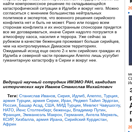
найти компромиссное решение по складывающейся
катастрофической ситуации в Идлибе и вокруг него. Можно
20
согласиться с мнением большинства нейтральных
политиков и экспертов, что военного решения сирийского
конфликта нет и быть не может. Рано или поздно всем
сторонам конфликта и их иностранным спонсорам придется
все же договариваться, иначе Сирия надолго погрузится в
атмосферу хаоса, насилия и террора. Уже сейчас за
рубежом в качестве беженцев проживает больше сирийцев,
чем на контролируемых Дамаском территориях.
Ожидаемый исход еще около 2-х млн сирийских граждан из
Идлиба и северной части провинции Алеппо лишь усугубит
гуманитарную катастрофу в Сирии и вокруг нее.
м
С
Ведущий научный сотрудник ИМЭМО РАН, кандидат
И
исторических наук Иванов Станислав Михайлович
Теги:
Станислав Иванов
,
Сирия
,
Идлиб
,
Алеппо
,
Турция
,
армия Турции
,
армия Сирии
,
Иран
,
Реджеп Тайип Эрдоган
,
Россия
,
Башар Асад
,
США
,
МИД Турции
,
Мевлют Чавушоглу
,
НАТО
,
Йенс Столтенберг
,
беженцы
,
Владимир Путин
,
Франция
,
Эмманюэль Макрон
,
Германия
,
Ангела Меркель
,
КСИР
,
Хизбалла
,
армия Ирана
,
Сирийский Курдистан
,
Африн
20