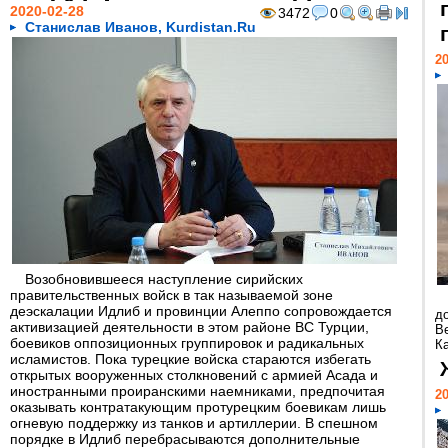
2020-02-28
3472
0
Станислав Иванов, Kurdistan.Ru
20
Возобновившееся наступление сирийских
правительственных войск в так называемой зоне
деэскалации Идлиб и провинции Алеппо сопровождается
д
активизацией деятельности в этом районе ВС Турции,
В
боевиков оппозиционных группировок и радикальных
Ка
исламистов. Пока турецкие войска стараются избегать
открытых вооруженных столкновений с армией Асада и
иностранными проиранскими наемниками, предпочитая
20
оказывать контратакующим протурецким боевикам лишь
огневую поддержку из танков и артиллерии. В спешном
порядке в Идлиб перебрасываются дополнительные