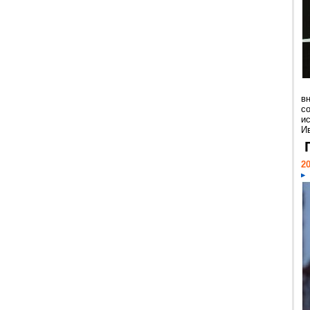
в
с
и
Ив
20