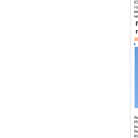
(
г
м
н
20
б
И
в
б
в