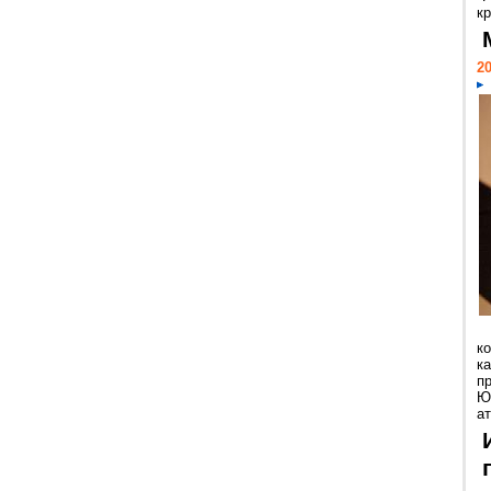
кр
20
к
ка
п
Ю
ат