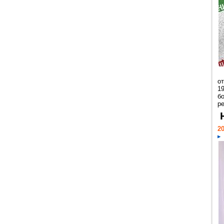
о
1
бо
р
20