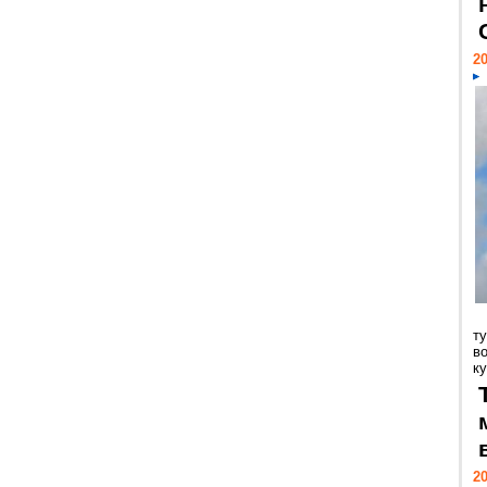
20
т
в
ку
20