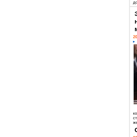
д
20
к
ст
же