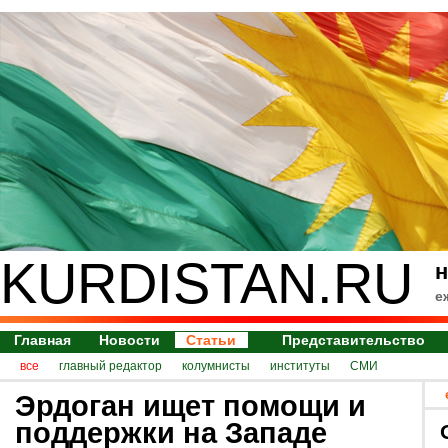
KURDISTAN.RU
н
е
Главная
Новости
Статьи
Представительство
все
главный редактор
колумнисты
институты
СМИ
Эрдоган ищет помощи и
поддержки на Западе