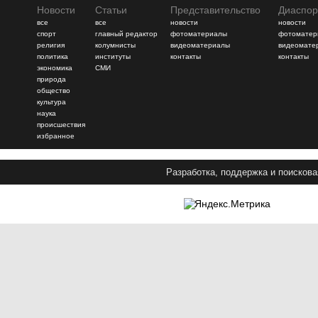
Новости
Статьи
Представительство
Диаспор
все
все
новости
новости
спорт
главный редактор
фотоматериалы
фотоматер
религия
колумнисты
видеоматериалы
видеомате
политика
институты
контакты
контакты
экономика
СМИ
природа
общество
культура
наука
происшествия
избранное
Разработка, поддержка и поискова