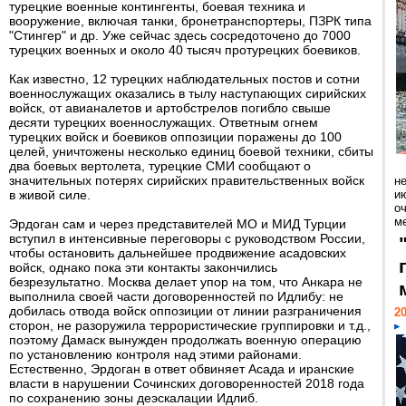
турецкие военные контингенты, боевая техника и
вооружение, включая танки, бронетранспортеры, ПЗРК типа
"Стингер" и др. Уже сейчас здесь сосредоточено до 7000
турецких военных и около 40 тысяч протурецких боевиков.
Как известно, 12 турецких наблюдательных постов и сотни
военнослужащих оказались в тылу наступающих сирийских
войск, от авианалетов и артобстрелов погибло свыше
десяти турецких военнослужащих. Ответным огнем
турецких войск и боевиков оппозиции поражены до 100
целей, уничтожены несколько единиц боевой техники, сбиты
два боевых вертолета, турецкие СМИ сообщают о
значительных потерях сирийских правительственных войск
н
в живой силе.
ию
о
ме
Эрдоган сам и через представителей МО и МИД Турции
вступил в интенсивные переговоры с руководством России,
чтобы остановить дальнейшее продвижение асадовских
войск, однако пока эти контакты закончились
безрезультатно. Москва делает упор на том, что Анкара не
выполнила своей части договоренностей по Идлибу: не
добилась отвода войск оппозиции от линии разграничения
20
сторон, не разоружила террористические группировки и т.д.,
поэтому Дамаск вынужден продолжать военную операцию
по установлению контроля над этими районами.
Естественно, Эрдоган в ответ обвиняет Асада и иранские
власти в нарушении Сочинских договоренностей 2018 года
по сохранению зоны деэскалации Идлиб.