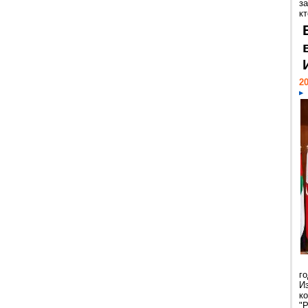
за
кт
20
г
И
к
"