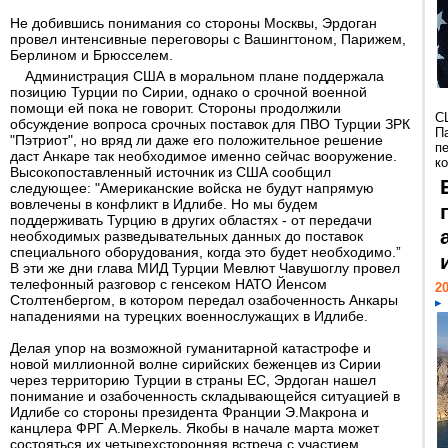
Не добившись понимания со стороны Москвы, Эрдоган
провел интенсивные переговоры с Вашингтоном, Парижем,
Берлином и Брюсселем.
Администрация США в моральном плане поддержала
позицию Турции по Сирии, однако о срочной военной
помощи ей пока не говорит. Стороны продолжили
С
обсуждение вопроса срочных поставок для ПВО Турции ЗРК
П
"Пэтриот", но вряд ли даже его положительное решение
п
даст Анкаре так необходимое именно сейчас вооружение.
к
Высокопоставленный источник из США сообщил
следующее: "Американские войска не будут напрямую
вовлечены в конфликт в Идлибе. Но мы будем
поддерживать Турцию в других областях - от передачи
необходимых разведывательных данных до поставок
специального оборудования, когда это будет необходимо.”
В эти же дни глава МИД Турции Мевлют Чавушоглу провел
телефонный разговор с генсеком НАТО Йенсом
20
Столтенбергом, в котором передал озабоченность Анкары
нападениями на турецких военнослужащих в Идлибе.
Делая упор на возможной гуманитарной катастрофе и
новой миллионной волне сирийских беженцев из Сирии
через территорию Турции в страны ЕС, Эрдоган нашел
понимание и озабоченность складывающейся ситуацией в
Идлибе со стороны президента Франции Э.Макрона и
канцлера ФРГ А.Меркель. Якобы в начале марта может
состояться их четырехсторонняя встреча с участием