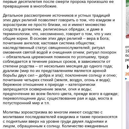
первые десятилетия после смерти пророка произошло ее
превращение в многобожие.
Детальное рассмотрение источников и устных традиций
этих двух религий позволяет говорить о том, что езидизм и
зороастризм не просто близки, но и имеют множество
сходств в догматике, религиозных обрядах, и даже в
терминологии, что, несомненно, говорит о том, что у них
общие корни. В основе этих двух религий – вера в Бога;
почитание ангелов; кастовая система общества;
о
наследственный статус священнослужителей; ритуал
1
омовения святой водой и очищения огнем; ритуал похорон
бо
– обязательна церемония поминок по усопшему, траур
р
соблюдается в течение разных сроков, в зависимости от
степени родства – от нескольких месяцев до одного года;
дуализм (мир по их представлениям является ареной
20
борьбы двух сил – добра и зла); поклонение солнцу и огню;
почитание четырех стихий (земля, воздух, огонь и вода);
бережное отношение к природе – категорически
запрещается осквернение земли, огня и воды;
предпочтение во всем белого цвета, прежде всего в одежде;
перевоплощение душ; существование рая и ада, моста в
потусторонний мир и т.п.
Молитвы зороастризма во многом имеют сходство с
молитвами последователей езидизма и также произносятся
с поднятыми вверх на уровне груди двумя ладонями и
лицом, обращенным к солнцу. Количество ежедневных