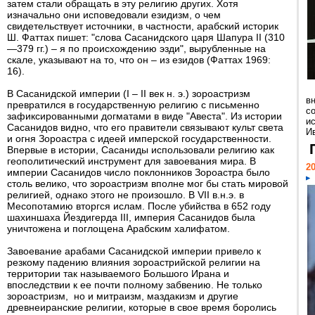
затем стали обращать в эту религию других. Хотя
изначально они исповедовали езидизм, о чем
свидетельствует источники, в частности, арабский историк
Ш. Фаттах пишет: "слова Сасанидского царя Шапура II (310
—379 гг.) – я по происхождению эзди", вырубленные на
скале, указывают на то, что он – из езидов (Фаттах 1969:
16).
В Сасанидской империи (I – II век н. э.) зороастризм
в
превратился в государственную религию с письменно
с
зафиксированными догматами в виде "Авеста". Из истории
и
Сасанидов видно, что его правители связывают культ света
Ив
и огня Зороастра с идеей имперской государственности.
Впервые в истории, Сасаниды использовали религию как
геополитический инструмент для завоевания мира. В
20
империи Сасанидов число поклонников Зороастра было
столь велико, что зороастризм вполне мог бы стать мировой
религией, однако этого не произошло. В VII в.н.э. в
Месопотамию вторгся ислам. После убийства в 652 году
шахиншаха Йездигерда III, империя Сасанидов была
уничтожена и поглощена Арабским халифатом.
Завоевание арабами Сасанидской империи привело к
резкому падению влияния зороастрийской религии на
территории так называемого Большого Ирана и
впоследствии к ее почти полному забвению. Не только
зороастризм, но и митраизм, маздакизм и другие
древнеиранские религии, которые в свое время боролись