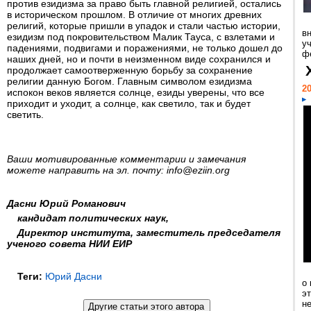
против езидизма за право быть главной религией, остались
в историческом прошлом. В отличие от многих древних
религий, которые пришли в упадок и стали частью истории,
в
езидизм под покровительством Малик Тауса, с взлетами и
у
падениями, подвигами и поражениями, не только дошел до
ф
наших дней, но и почти в неизменном виде сохранился и
продолжает самоотверженную борьбу за сохранение
религии данную Богом. Главным символом езидизма
20
испокон веков является солнце, езиды уверены, что все
приходит и уходит, а солнце, как светило, так и будет
светить.
Ваши мотивированные комментарии и замечания
можете направить на эл. почту: info@eziin.org
Дасни Юрий Романович
кандидат политических наук,
Директор института, заместитель председателя
ученого совета НИИ ЕИР
Теги:
Юрий Дасни
о
э
н