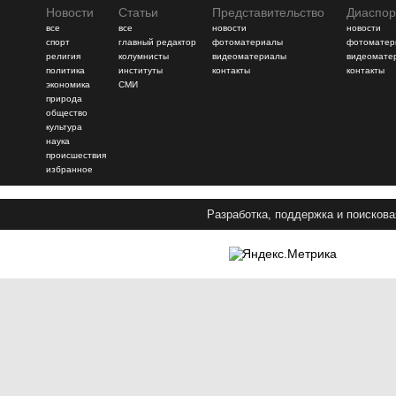
Новости
Статьи
Представительство
Диаспор
все
все
новости
новости
спорт
главный редактор
фотоматериалы
фотоматер
религия
колумнисты
видеоматериалы
видеомате
политика
институты
контакты
контакты
экономика
СМИ
природа
общество
культура
наука
происшествия
избранное
Разработка, поддержка и поискова