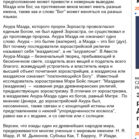
предположение может привести к неверным выводам.
Мазда или Бог, на протяжении веков может иметь разные
20
имена, также как и слово "Бог" может меняться на разных
языках.
Ахура Мазда, которого пророк Зороастр провозгласил
единым Богом, не был идеей Зороастра, он существовал и
до проповеди пророка. Ахура Мазда не означают одно
слово. Ахура – это бытие (материя), а Мазда – это Бог (дух).
Вот почему последователи зороастрийской религии
называют себя "маздаясни", а не "ахураясни". В Авесте
Ахура-Мазда – безначальный творец, пребывающий в
бесконечном свете, создатель всех вещей и податель всего
благого, всеведущий устроитель и властитель мира и
высший объект почитания зороастрийцев, а маздаясна или
маздаясни означает "поклоняющийся Богу" . Известный
м
исследователь зороастризма Мэри Бойс пишет: "Маздаизм
С
(маздеизм) – название ряда древнеиранских религий,
И
предшествующих зороастризму. В отличие от зороастризма,
в маздаизме Ахура-Мазда один из богов, равный Митре . По
мнению Ценера, до зороастрийский Ахура был,
несомненно, также связан и с концепцией истины или
представлением о некоей "упорядоченности космоса",
равно как и с водами, и со светом или с солнцем.
Версии, что езиды один из древнейших народов мира,
придерживаются многие ученные с мировым именем: Н. Я.
20
Марр, И. М. Дьяконов, Субхаш Как, Т. Барроу, Р. Изади,