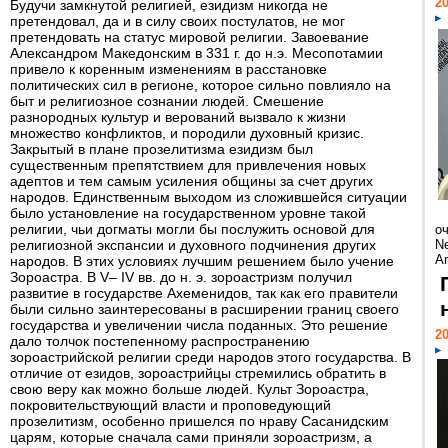
20
Будучи замкнутой религией, езидизм никогда не
претендовал, да и в силу своих постулатов, не мог
претендовать на статус мировой религии. Завоевание
Александром Македонским в 331 г. до н.э. Месопотамии
привело к коренным изменениям в расстановке
политических сил в регионе, которое сильно повлияло на
быт и религиозное сознании людей. Смешение
разнородных культур и верований вызвало к жизни
множество конфликтов, и породили духовный кризис.
Закрытый в плане прозелитизма езидизм был
существенным препятствием для привлечения новых
адептов и тем самым усиления общины за счет других
народов. Единственным выходом из сложившейся ситуации
было установление на государственном уровне такой
религии, чьи догматы могли бы послужить основой для
о
религиозной экспансии и духовного подчинения других
Ne
Ar
народов. В этих условиях лучшим решением было учение
Зороастра. В V– IV вв. до н. э. зороастризм получил
развитие в государстве Ахеменидов, так как его правители
были сильно заинтересованы в расширении границ своего
государства и увеличении числа поданных. Это решение
20
дало толчок постепенному распространению
зороастрийской религии среди народов этого государства. В
отличие от езидов, зороастрийцы стремились обратить в
свою веру как можно больше людей. Культ Зороастра,
покровительствующий власти и проповедующий
прозелитизм, особенно пришелся по нраву Сасанидским
царям, которые сначала сами приняли зороастризм, а