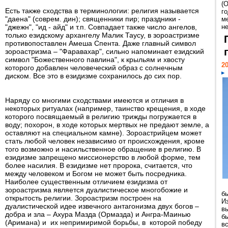
(
Есть также сходства в терминологии: религия называется
г
"даена" (соврем. дин); священники пир; праздники -
м
"джежн", "ид - айд" и т.п. Совпадает также число ангелов,
н
только езидскому архангелу Малик Таусу, в зороастризме
противопоставлен Амеша Спента. Даже главный символ
зороастризма – "Фаравахар", сильно напоминает езидский
символ "Божественного павлина", к крыльям и хвосту
20
которого добавлен человеческий образ с солнечным
диском. Все это в езидизме сохранилось до сих пор.
Наряду со многими сходствами имеются и отличия в
некоторых ритуалах (например, таинство крещения, в ходе
которого посвящаемый в религию трижды погружается в
воду; похорон, в ходе которых мертвых не предают земле, а
оставляют на специальном камне). Зороастрийцем может
стать любой человек независимо от происхождения, кроме
того возможно и насильственное обращение в религию. В
езидизме запрещено миссионерство в любой форме, тем
более насилия. В езидизме нет пророка, считается, что
между человеком и Богом не может быть посредника.
Наиболее существенным отличием езидизма от
зороастризма является дуалистическое многобожие и
б
открытость религии. Зороастризм построен на
И
дуалистической идее извечного антагонизма двух богов –
в
добра и зла – Ахура Мазда (Ормазда) и Ангра-Маинью
б
(Аримана) и их непримиримой борьбы, в которой победу
в