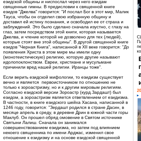
езидской общины и ниспослал через него езидам
священные гимны. В предисловии к священной книге
езидов "Джелва" говорится: "И послал Бог в этот мир, Малик
Тауса, чтобы он отделил свою избранную общину и
доставил ей истину познания, и освободил ее от страха и
заблуждений. Это было сделано сначала изустно, с глазу на
глаз, затем посредством этой книги, которая называется
Джелва, и чтение которой не дозволено для тех (людей),
С
которые стоят вне этой общины". В другой священной книге
П
п
езидов "Черная Книга", написанной в XII веке говорится: "До
к
появления Христа в этом мире мы имели одну
(монотеистическую) религию, которую другие называют
идолопоклонством. Евреи, христиане и мусульмане
причинили вред нашей религии. Иранцы тоже".
Если верить езидской мифологии, то езидизм существует
вечно и является первоисточником по отношению не
только к зороастризму, но и к другим мировым религиям.
20
Согласно езидской версии Зороастр (курд.Зардашт) был
езидом, а зороастризм является ответвлением от езидизма.
В частности, в книге езидского шейха Хасана, написанной в
1246 году, говорится: "Зердашт родился в стране Дасин, в
месяце апрель в среду, в деревне Дрин в южной части горы
Маклуб. Он прошел обряд омовение в Святом источнике
Святыни Лалиш. Сначала он занимался
совершенствованием езидизма, но затем под влиянием
некоего священника по имени Арджас, изменил свое
отношение к езидизму и на основе езидской священной