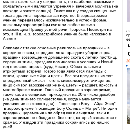
молитв также как и у езидов пять, но наиболее важными и
обязательными являются утренняя и вечерняя молитва (на
восходе и закате солнца). Также как и у езидов священные
тексты должны передаваться изустно. В зороастризме
учение передавалось исключительно в устной форме,
поскольку зороастрийцы считали любое письмо
искажающим Правду устной речи Пророка. Несмотря на
л
это, в III в. н. э. зороастрийское учение было изложено в
с
Авесте.
ее
Совпадают также основные религиозные праздники – в
середине весны, середине лета, праздник уборки зерна,
праздник возвращения домашнего скота с летних пастбищ,
20
середина зимы, праздник поминовения усопших и Новый
год в месяце апрель (курд.Нисан). Обязательными
атрибутами встречи Нового года являются лампады с
огнем, крашеные яйца и цветы. Все эти предметы имеют
определенный смысл – огонь символизирует очищение,
яйцо символ зарождения жизни, цветы – расцвет, яркость и
многообразие жизни. Главный праздник в зороастризме,
также как и в езидизме, приходится на 20-е числа декабря
(на день зимнего солнцестояния, когда начинается
увеличение светового дня) – "посвящен Богу – Айда Эзид",
в зороастризме "посвящен Богу Солнца – Митре". Ни один
праздник, церемония или обряд как в езидизме, так и в
зороастризме не обходился без огня, который зажигается в
храмах. У езидов эти праздники сохранились до наших
дней.