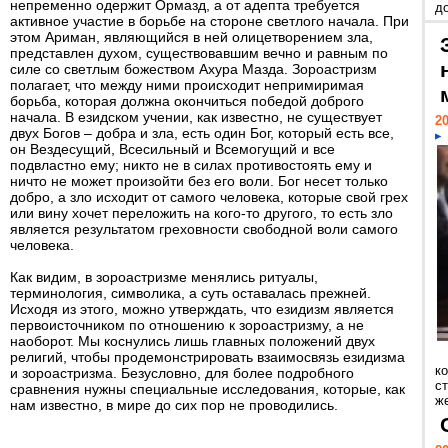
непременно одержит Ормазд, а от адепта требуется
д
активное участие в борьбе на стороне светлого начала. При
этом Ариман, являющийся в ней олицетворением зла,
представлен духом, существовавшим вечно и равным по
силе со светлым божеством Ахура Мазда. Зороастризм
полагает, что между ними происходит непримиримая
борьба, которая должна окончиться победой доброго
начала. В езидском учении, как известно, не существует
20
двух Богов – добра и зла, есть один Бог, который есть все,
он Вездесущий, Всесильный и Всемогущий и все
подвластно ему; никто не в силах противостоять ему и
ничто не может произойти без его воли. Бог несет только
добро, а зло исходит от самого человека, которые свой грех
или вину хочет переложить на кого-то другого, то есть зло
является результатом греховности свободной воли самого
человека.
Как видим, в зороастризме менялись ритуалы,
терминология, символика, а суть оставалась прежней.
Исходя из этого, можно утверждать, что езидизм является
первоисточником по отношению к зороастризму, а не
наоборот. Мы коснулись лишь главных положений двух
религий, чтобы продемонстрировать взаимосвязь езидизма
к
и зороастризма. Безусловно, для более подробного
ст
сравнения нужны специальные исследования, которые, как
же
нам известно, в мире до сих пор не проводились.