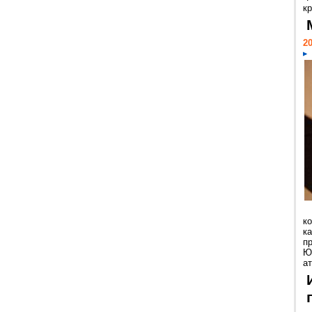
кр
20
к
ка
п
Ю
ат