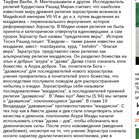
Тауфик Вахби, А. Ментешашвили и другие. Исследователь
религий Курдистана Рашад Миран считает, что наиболее
известная миру древняя религия зороастризм возникла в
Мидийской империи VII-VI в. до н.э. путем выделения из
маздаизма – первоначального вероучения, которое
реформировал Зороастр. В Мидии новая религия не была
принята и категорически отвергнута единоверцами, а сам
пророк Зороастр был назван "предателем веры". Историк
Тоснэ Рашид пишет: "Езидизм – также ранее известен как
маздаизм, авест.- mazdayasna, курд. " behdini" - "благая
вера". Заратустра представлял свою религию как
альтернативу религии маздаясна. Он разделил божества на
злых и добрых "ахура" и "даэва". Даэва стало означать злое
божество, а Ахура доброе. Так, почитатели Бога –
"даэваясна" для последователей нового зороастрова
н
учения превратились в почитателей злого божества, что
з
впоследствии послужило поводом для распространения
и
небылиц о езидах. Зороастрийцы себя называли
"
последователями "маздаясна", а последователей прежней
Р
религии "даэваясна". В "Аван яшт" Авесты (5.94) мы читаем
ц
о "даэваясни", поклоняющиеся "даэве". В главе 19
Вендидада "давэваясни" противопоставлен "маздаясни". С
тех пор как в Авесте даева и дев стали олицетворять злые
качества и демонов, поклонники Ахура Мазды начали
использовать слова "даэва – дэв", чтобы обозначать все
20
демонические силы. После этого нововведения (введения
двоебожия), несмотря на то, что учение Зороастра сначала
носило характер дуалистического монотеизма, уже в