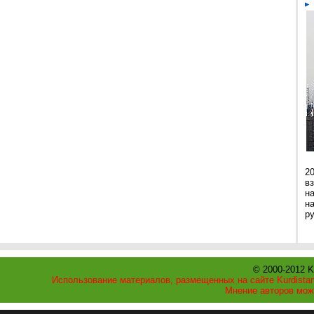
2
в
н
н
р
© 2000-2012 K
Использование материалов, размещенных на сайте Kurdistan
Мнение авторов мож