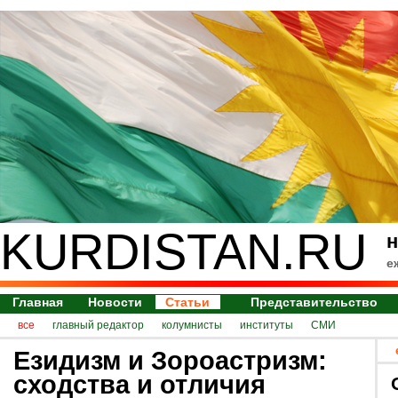
KURDISTAN.RU
н
е
Главная
Новости
Статьи
Представительство
все
главный редактор
колумнисты
институты
СМИ
Езидизм и Зороастризм:
сходства и отличия