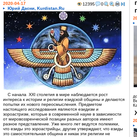
2020-04-17
12395
0
Юрий Дасни, Kurdistan.Ru
20
С начала XXI столетия в мире наблюдается рост
д
интереса к истории и религии езидской общины и делаются
В
попытки их нового переосмысления. Предметом
Ка
настоящего исследования являются езидизм и
зороастризм, которые в современной науке в зависимости
от мировоззренческой позиции разных авторов имеют
20
разное представление. Уже много лет ведутся полемики,
что езиды это зороастрийцы, другие утверждают, что езиды
это самостоятельная община и никак эти религии не