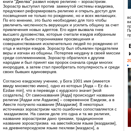
книги "Джелва" развил новую религию – зороастризм.
Зороастр выступил против замкнутой системы езидизма,
предложил реформировать религию и открыть доступ для
посвящения не только по рождению, но и всех желающих.
в
По его мнению, это было необходимо для того чтобы
в
увеличить численность верующих и усилить общину за счет
п
привлечения новых адептов. Его идея вызвала гнев
П
высшего духовенства, которые считали езидов избранным
пр
народом и были сторонниками просвещения и
совершенствования исключительно людей по рождению от
отца и матери езидов. Зороастр был объявлен предателем
веры и изгнан из общины. Потерпев неудачу в своей миссии
среди соплеменников, Зороастр обратился к другим
20
народам и был принят как пророк сначала среди многих
инородцев, а затем стал приобретать популярность и среди
своих бывших единоверцев.
Согласно езидскому учению, у Бога 1001 имя (имеется
ввиду множество имен), одно из которых [Азда – Ez da –
Ezdae min], что в переводе с курдского значит [мой
создатель]. От самоназвания [Азда] происходит название
религии [Аздаи или Аздаизм] – современное Езидизм, а в
Авесте получило название [Маздаизм]. В некоторых
источниках зороастризм часто ошибочно сопоставляется с
маздаизмом. На самом деле это одна и та же религия,
название зороастризм дано греками, традиционное
название зороастризма на авестийском языке [маздаизм],
на древнеперсидском языке пехлеви [маздасн], а