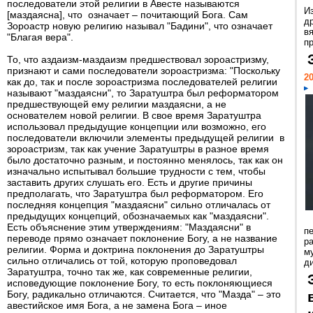
последователи этой религии в Авесте называются
И
[маздаясна], что означает – почитающий Бога. Сам
д
Зороастр новую религию называл "Бадини", что означает
в
"Благая вера".
пр
То, что аздаизм-маздаизм предшествовал зороастризму,
признают и сами последователи зороастризма: "Поскольку
20
как до, так и после зороастризма последователей религии
называют "маздаясни", то Заратуштра был реформатором
предшествующей ему религии маздаясни, а не
основателем новой религии. В свое время Заратуштра
использовал предыдущие концепции или возможно, его
последователи включили элементы предыдущей религии в
зороастризм, так как учение Заратуштры в разное время
было достаточно разным, и постоянно менялось, так как он
изначально испытывал большие трудности с тем, чтобы
заставить других слушать его. Есть и другие причины
предполагать, что Заратуштра был реформатором. Его
последняя концепция "маздаясни" сильно отличалась от
предыдущих концепций, обозначаемых как "маздаясни".
Есть объяснение этим утверждениям: "Маздаясни" в
п
переводе прямо означает поклонение Богу, а не название
ра
религии. Форма и доктрина поклонения до Заратуштры
м
сильно отличались от той, которую проповедовал
д
Заратуштра, точно так же, как современные религии,
исповедующие поклонение Богу, то есть поклоняющиеся
Богу, радикально отличаются. Считается, что "Мазда" – это
авестийское имя Бога, а не замена Бога – иное