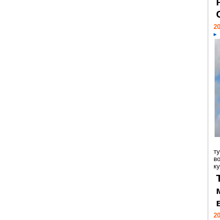
20
т
в
ку
20