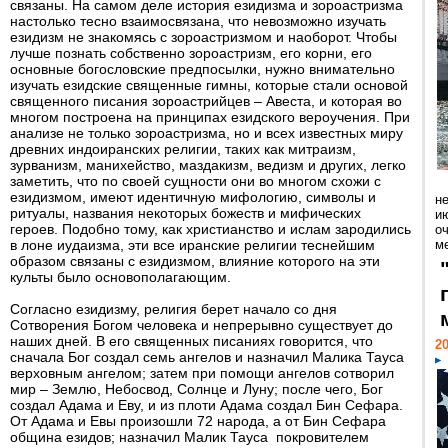
связаны. На самом деле история езидизма и зороастризма
настолько тесно взаимосвязана, что невозможно изучать
езидизм не знакомясь с зороастризмом и наоборот. Чтобы
лучше познать собственно зороастризм, его корни, его
основные богословские предпосылки, нужно внимательно
изучать езидские священные гимны, которые стали основой
священного писания зороастрийцев – Авеста, и которая во
многом построена на принципах езидского вероучения. При
анализе не только зороастризма, но и всех известных миру
древних индоиранских религии, таких как митраизм,
зурванизм, манихейство, маздакизм, ведизм и других, легко
заметить, что по своей сущности они во многом схожи с
езидизмом, имеют идентичную мифологию, символы и
н
ритуалы, названия некоторых божеств и мифических
ию
героев. Подобно тому, как христианство и ислам зародились
о
в лоне иудаизма, эти все иранские религии теснейшим
ме
образом связаны с езидизмом, влияние которого на эти
культы было основополагающим.
Согласно езидизму, религия берет начало со дня
Сотворения Богом человека и непрерывно существует до
наших дней. В его священных писаниях говорится, что
20
сначала Бог создал семь ангелов и назначил Малика Тауса
верховным ангелом; затем при помощи ангелов сотворил
мир – Землю, Небосвод, Солнце и Луну; после чего, Бог
создал Адама и Еву, и из плоти Адама создал Бин Сефара.
От Адама и Евы произошли 72 народа, а от Бин Сефара
община езидов; назначил Малик Тауса покровителем