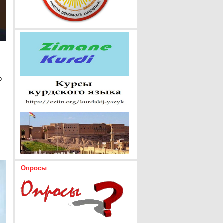
и
о
Опросы