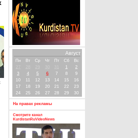
х
Август
Пн
Вт
Ср
Чт
Пт
Сб
Вс
27
28
29
30
31
1
2
3
4
5
6
7
8
9
10
11
12
13
14
15
16
х
17
18
19
20
21
22
23
24
25
26
27
28
29
30
На правах рекламы
Смотрите канал
KurdistanRuVideoNews