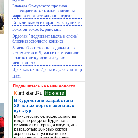
Блокада Ормузского пролива
вынуждает искать альтернативные
маршруты и источники энергии
Есть ли выход из иранского тупика?
Золотой голос Курдистана
Эрдоган "подливает масла в огонь"
ближневосточного кризиса
Замена баасистов на радикальных
исламистов в Дамаске не улучшило
положение курдов и других
меньшинств
Ирак как окно Ирана в арабский мир
Hani
Подпишитесь на наши новости
K
urdistan.Ru
Новости
В Курдистане разработано
20 новых сортов зерновых
культур
Министерство сельского хозяйства
и водных ресурсов Курдистана
объявило во вторник, 4 августа, что
разработало 20 новых сортов
зерновых культур и начнет их