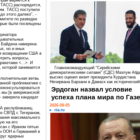
Иран вернется к
 ТАСС) распорядится,
рим. ТАСС) поступили
до этого далеко", -
митете по разведке
орые были посвящены
динатора
едывательных
я Байдена намерена
х, но и иных
ом возвращении США в
треть вопросы,
ракетами <...>. И
 которой занимается
Главнокомандующий "Сирийскими
демократическими силами" (СДС) Мазлум Абд
высоко оценил визит президента Курдистана
сполнительная ветвь
Нечирвана Барзани в Дамаск как исторический.
анной проблематике с
роконсультироваться
Эрдоган назвал условие
а мы [в американской
успеха плана мира по Газ
- заверила кандидат
2026-08-05
А республиканец
ria.ru
из СВПД с Тегераном,
зания максимального
ую на его
сан с Ираном пятью
и ООН и Германией в
круг ядерных