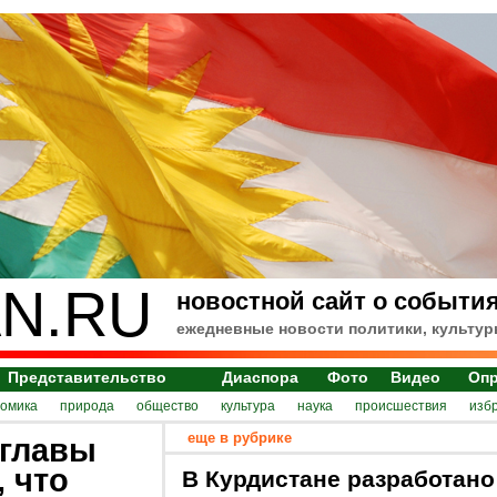
N.RU
новостной сайт о события
ежедневные новости политики, культур
Представительство
Диаспора
Фото
Видео
Оп
номика
природа
общество
культура
наука
происшествия
изб
еще в рубрике
 главы
, что
В Курдистане разработано