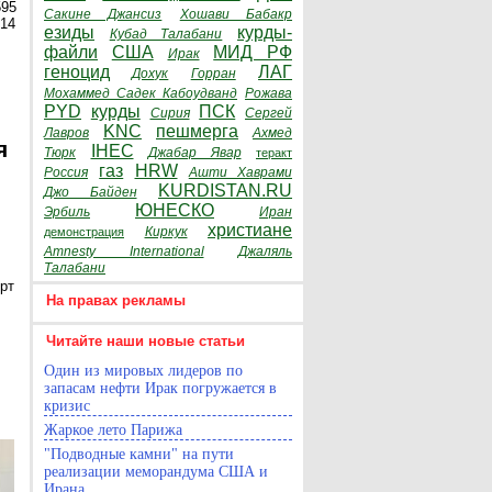
595
Сакине Джансиз
Хошави Бабакр
014
езиды
курды-
Кубад Талабани
файли
США
МИД РФ
Ирак
геноцид
ЛАГ
Дохук
Горран
Мохаммед Садек Кабоудванд
Рожава
PYD
курды
ПСК
Сирия
Сергей
KNC
пешмерга
Лавров
Ахмед
я
IHEC
Тюрк
Джабар Явар
теракт
газ
HRW
Россия
Ашти Хаврами
KURDISTAN.RU
Джо Байден
ЮНЕСКО
Эрбиль
Иран
христиане
Киркук
демонстрация
Amnesty International
Джаляль
Талабани
рт
На правах рекламы
Читайте наши новые статьи
Один из мировых лидеров по
запасам нефти Ирак погружается в
кризис
Жаркое лето Парижа
"Подводные камни" на пути
реализации меморандума США и
Ирана