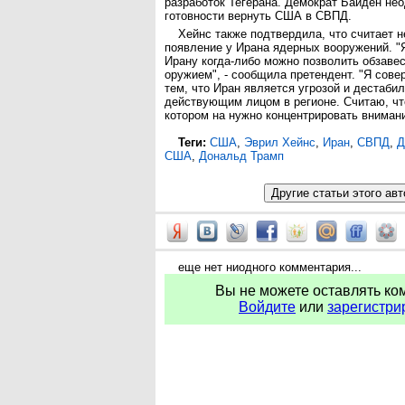
разработок Тегерана. Демократ Байден нео
готовности вернуть США в СВПД.
Хейнс также подтвердила, что считает 
появление у Ирана ядерных вооружений. "Я
Ирану когда-либо можно позволить обзаве
оружием", - сообщила претендент. "Я сове
тем, что Иран является угрозой и дестаб
действующим лицом в регионе. Считаю, что
котором на нужно концентрировать внимани
Теги:
США
,
Эврил Хейнс
,
Иран
,
СВПД
,
Д
США
,
Дональд Трамп
еще нет ниодного комментария...
Вы не можете оставлять ко
Войдите
или
зарегистри