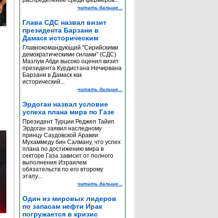
распределение среди фермеров...
читать дальше...
Глава СДС назвал визит
президента Барзани в
Дамаск историческим
Главнокомандующий "Сирийскими
демократическими силами" (СДС)
Мазлум Абди высоко оценил визит
президента Курдистана Нечирвана
Барзани в Дамаск как
исторический...
читать дальше...
Эрдоган назвал условие
успеха плана мира по Газе
Президент Турции Реджеп Тайип
Эрдоган заявил наследному
принцу Саудовской Аравии
Мухаммеду бин Салману, что успех
плана по достижению мира в
секторе Газа зависит от полного
выполнения Израилем
обязательств по его второму
этапу...
читать дальше...
Один из мировых лидеров
по запасам нефти Ирак
погружается в кризис