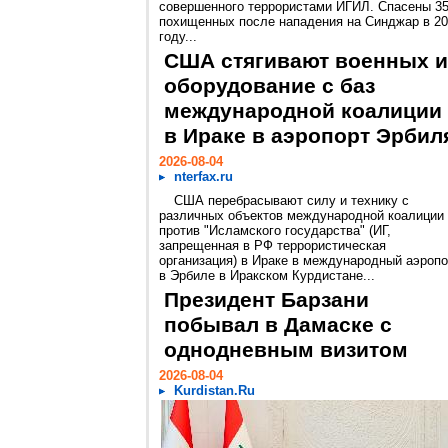
совершенного террористами ИГИЛ. Спасены 3
похищенных после нападения на Синджар в 2
году...
США стягивают военных и
оборудование с баз
международной коалиции
в Ираке в аэропорт Эрбил
2026-08-04
nterfax.ru
США перебрасывают силу и технику с
различных объектов международной коалиции
против "Исламского государства" (ИГ,
запрещенная в РФ террористическая
организация) в Ираке в международный аэропо
в Эрбиле в Иракском Курдистане...
Президент Барзани
побывал в Дамаске с
однодневным визитом
2026-08-04
Kurdistan.Ru