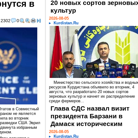
нутся в
20 новых сортов зерновы
культур
2026-08-05
2302
0
Kurdistan.Ru
Министерство сельского хозяйства и водны
ресурсов Курдистана объявило во вторник, 4
августа, что разработало 20 новых сортов
зерновых культур и начнет их распределение
среди фермеров...
Глава СДС назвал визит
татов в Совместный
раном не является
президента Барзани в
ила во вторник
Дамаск историческим
й разведки США Эврил
ыдвинута избранным
2026-08-05
деном.
Kurdistan.Ru