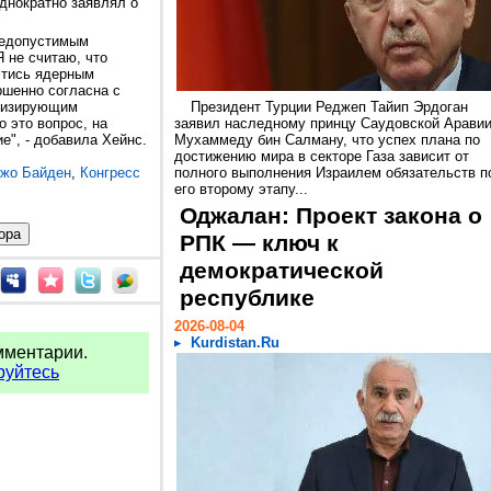
днократно заявлял о
недопустимым
 не считаю, что
стись ядерным
ршенно согласна с
илизирующим
Президент Турции Реджеп Тайип Эрдоган
 это вопрос, на
заявил наследному принцу Саудовской Арави
е", - добавила Хейнс.
Мухаммеду бин Салману, что успех плана по
достижению мира в секторе Газа зависит от
жо Байден
,
Конгресс
полного выполнения Израилем обязательств п
его второму этапу...
Оджалан: Проект закона о
РПК — ключ к
демократической
республике
2026-08-04
Kurdistan.Ru
мментарии.
руйтесь