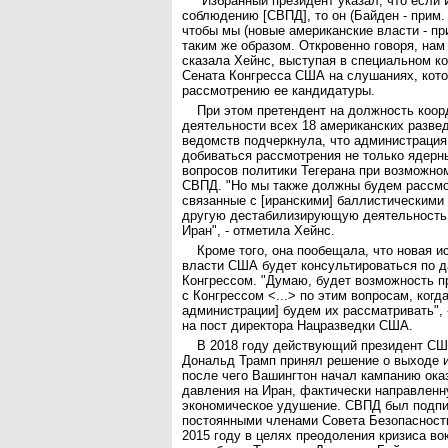
"Избранный президент указал, что если 
соблюдению [СВПД], то он (Байден - прим.
чтобы мы (новые американские власти - п
таким же образом. Откровенно говоря, нам 
сказала Хейнс, выступая в специальном ко
Сената Конгресса США на слушаниях, кот
рассмотрению ее кандидатуры.
При этом претендент на должность коор
деятельности всех 18 американских разв
ведомств подчеркнула, что администраци
добиваться рассмотрения не только ядерны
вопросов политики Тегерана при возможн
СВПД. "Но мы также должны будем рассмо
связанные с [иранскими] баллистическими 
другую дестабилизирующую деятельность,
Иран", - отметила Хейнс.
Кроме того, она пообещала, что новая и
власти США будет консультироваться по д
Конгрессом. "Думаю, будет возможность п
с Конгрессом <...> по этим вопросам, когд
администрации] будем их рассматривать", 
на пост директора Нацразведки США.
В 2018 году действующий президент СШ
Дональд Трамп принял решение о выходе 
после чего Вашингтон начал кампанию ока
давления на Иран, фактически направленн
экономическое удушение. СВПД был подпи
постоянными членами Совета Безопасност
2015 году в целях преодоления кризиса во