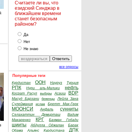
Считаете ли вы, что
езидский Синджар в
й
ближайшем времени
станет безопасным
районом?
Да
Нет
Не знаю
все опросы
Популярные теги
ООН
Курдистан
Науруз
Турция
РПК
нефть
Нури аль-Малики
BDP
Косрат Расул
Асаиш
выборы
Масуд Барзани
Лейла Зана
беженцы
Сулеймания
Бретт Мак-Герк
ислам
МООНСИ
сунниты
Анфаль
Селахаттин Демирташ
Вадим
КРГ
Макаренко
Бахман Гобади
шииты
з
Абдулла Оджалан
Барак
ДПК
Обама
Альянс Курдистана