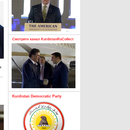
Смотрите канал KurdistanRuCollect
и
..
е
Kurdistan Democratic Party