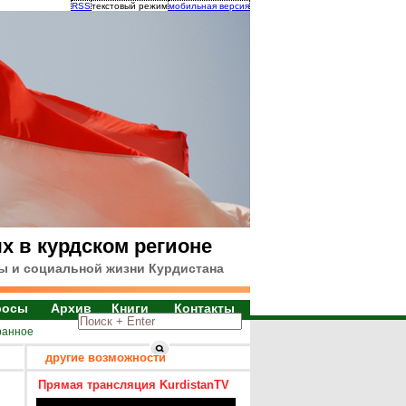
RSS
текстовый режим
мобильная версия
х в курдском регионе
ы и социальной жизни Курдистана
росы
Архив
Книги
Контакты
ранное
другие возможности
Прямая трансляция KurdistanTV