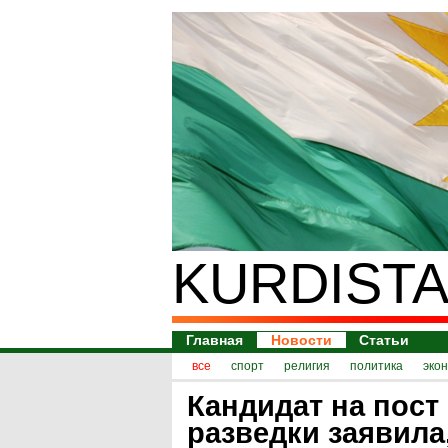
KURDISTA
Главная
Новости
Статьи
все
спорт
религия
политика
эко
Кандидат на пост
разведки заявила