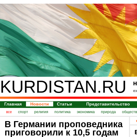
KURDISTAN.RU
н
е
Главная
Новости
Статьи
Представительство
все
спорт
религия
политика
экономика
природа
обществ
В Германии проповедника
приговорили к 10,5 годам