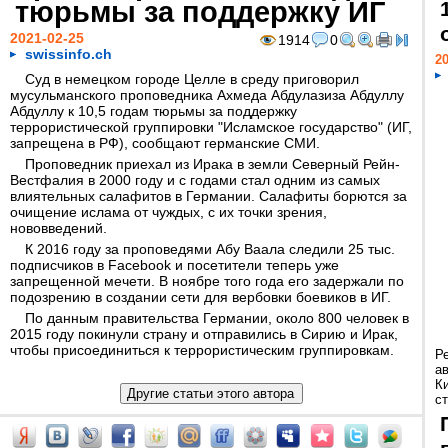
тюрьмы за поддержку ИГ
2021-02-25
1914
0
swissinfo.ch
20
Суд в немецком городе Целле в среду приговорил
мусульманского проповедника Ахмеда Абдулазиза Абдуллу
Абдуллу к 10,5 годам тюрьмы за поддержку
террористической группировки "Исламское государство" (ИГ,
запрещена в РФ), сообщают германские СМИ.
Проповедник приехал из Ирака в земли Северный Рейн-
Вестфалия в 2000 году и с годами стал одним из самых
влиятельных салафитов в Германии. Салафиты борются за
очищение ислама от чуждых, с их точки зрения,
нововведений.
К 2016 году за проповедями Абу Ваала следили 25 тыс.
подписчиков в Facebook и посетители теперь уже
запрещенной мечети. В ноябре того года его задержали по
подозрению в создании сети для вербовки боевиков в ИГ.
По данным правительства Германии, около 800 человек в
2015 году покинули страну и отправились в Сирию и Ирак,
чтобы присоединиться к террористическим группировкам.
Р
а
К
ст