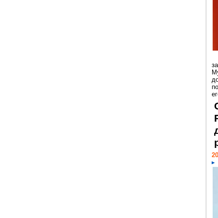
з
М
д
п
ег
20