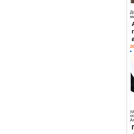
Д
м
20
у
ос
Ar