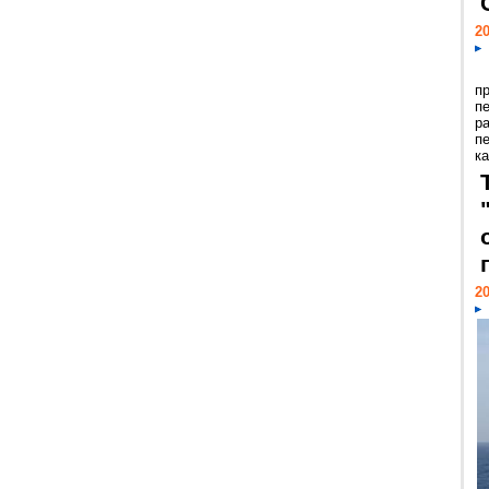
20
п
п
р
п
ка
20