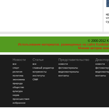
и
ч
с
© 2000-2012 K
Использование материалов, размещенных на сайте Kurdistan
Мнение авторов мож
Новости
Статьи
Представительство
Диаспор
все
все
новости
новости
спорт
главный редактор
фотоматериалы
фотоматер
религия
колумнисты
видеоматериалы
видеомате
политика
институты
контакты
контакты
экономика
СМИ
природа
общество
культура
наука
происшествия
избранное