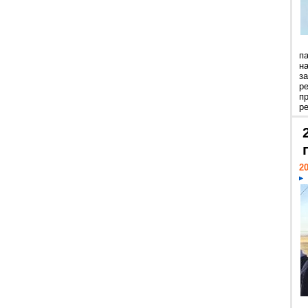
п
н
з
р
п
ре
20