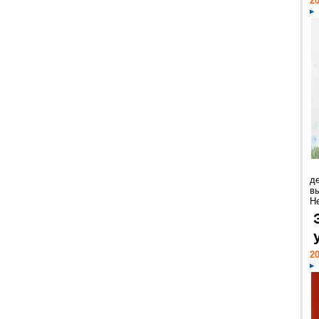
20
д
в
Н
20