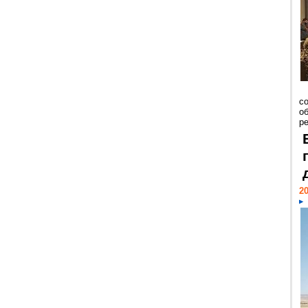
со
о
ре
20