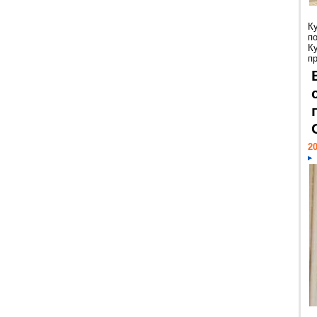
К
п
К
пр
20