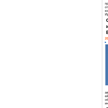
п
о
к
И
20
а
ей
о
и