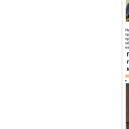
Н
п
п
о
ез
20