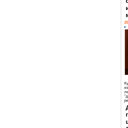
20
К
е
л
"
р