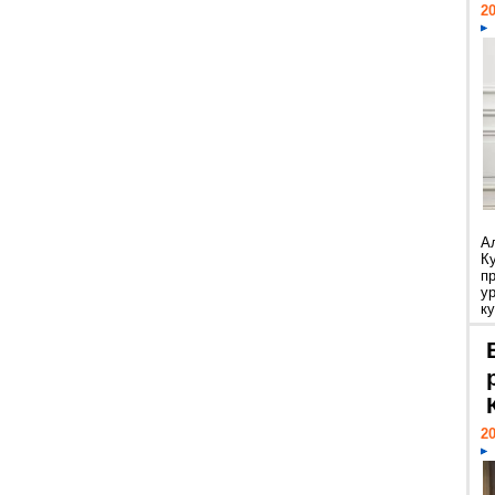
20
А
К
п
у
ку
20