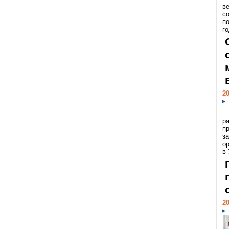
ве
с
п
го
20
р
пр
з
о
в
20