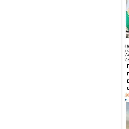
Н
п
А
ли
20