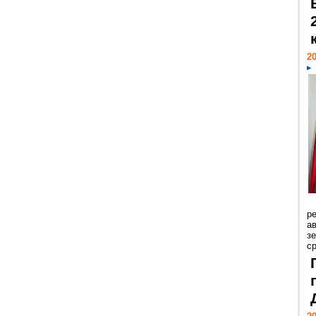
20
р
ав
з
с