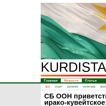
KURDISTA
Главная
Новости
Статьи
все
спорт
религия
политика
эко
СБ ООН приветст
ирако-кувейтское