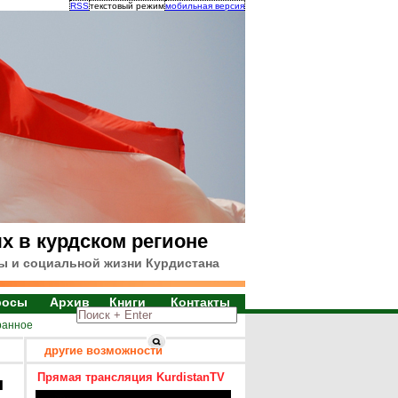
RSS
текстовый режим
мобильная версия
х в курдском регионе
ы и социальной жизни Курдистана
росы
Архив
Книги
Контакты
ранное
другие возможности
Прямая трансляция KurdistanTV
я