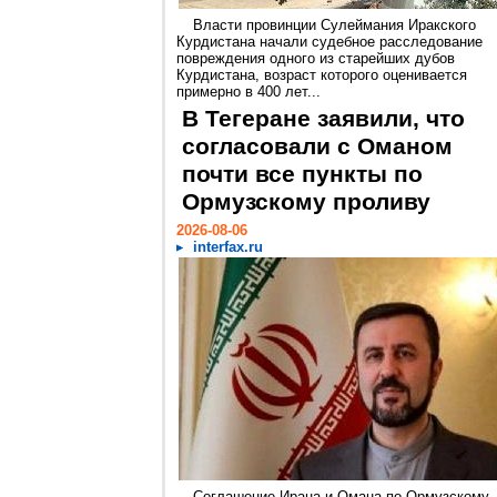
Власти провинции Сулеймания Иракского
Курдистана начали судебное расследование
повреждения одного из старейших дубов
Курдистана, возраст которого оценивается
примерно в 400 лет...
В Тегеране заявили, что
согласовали с Оманом
почти все пункты по
Ормузскому проливу
2026-08-06
interfax.ru
Соглашение Ирана и Омана по Ормузскому