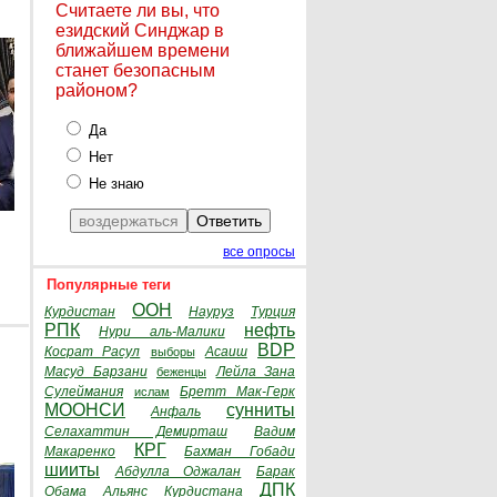
Считаете ли вы, что
езидский Синджар в
ближайшем времени
станет безопасным
районом?
Да
Нет
Не знаю
все опросы
Популярные теги
ООН
Курдистан
Науруз
Турция
РПК
нефть
Нури аль-Малики
BDP
Косрат Расул
Асаиш
выборы
Масуд Барзани
Лейла Зана
беженцы
Сулеймания
Бретт Мак-Герк
ислам
МООНСИ
сунниты
Анфаль
Селахаттин Демирташ
Вадим
КРГ
Макаренко
Бахман Гобади
шииты
Абдулла Оджалан
Барак
ДПК
Обама
Альянс Курдистана