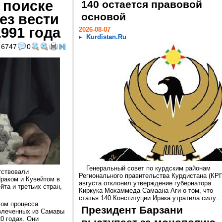
 поиске
140 остается правовой
ез вести
основой
991 года
2026-08-07
Kurdistan.Ru
6747
0
Генеральный совет по курдским районам
тствовали
Регионального правительства Курдистана (КРГ
раком и Кувейтом в
августа отклонил утверждение губернатора
йта и третьих стран,
Киркука Мохаммеда Самаана Аги о том, что
статья 140 Конституции Ирака утратила силу...
том процесса
Президент Барзани
звлеченных из Самавы
20 годах. Они