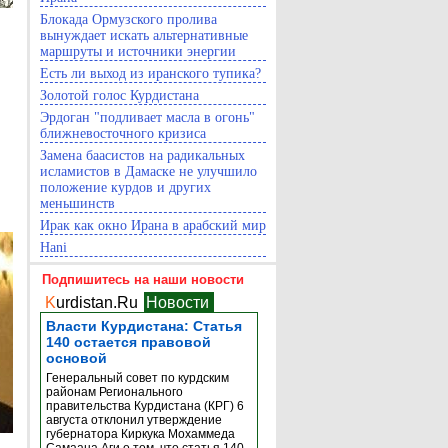
Блокада Ормузского пролива
вынуждает искать альтернативные
маршруты и источники энергии
Есть ли выход из иранского тупика?
Золотой голос Курдистана
Эрдоган "подливает масла в огонь"
ближневосточного кризиса
Замена баасистов на радикальных
исламистов в Дамаске не улучшило
положение курдов и других
меньшинств
Ирак как окно Ирана в арабский мир
Hani
Подпишитесь на наши новости
K
urdistan.Ru
Новости
Власти Курдистана: Статья
140 остается правовой
основой
Генеральный совет по курдским
районам Регионального
правительства Курдистана (КРГ) 6
августа отклонил утверждение
губернатора Киркука Мохаммеда