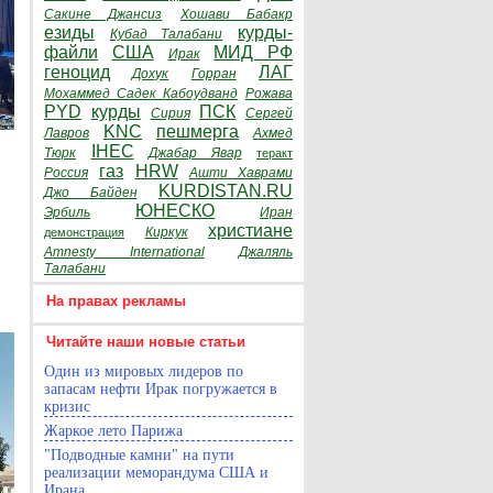
Сакине Джансиз
Хошави Бабакр
езиды
курды-
Кубад Талабани
файли
США
МИД РФ
Ирак
геноцид
ЛАГ
Дохук
Горран
Мохаммед Садек Кабоудванд
Рожава
PYD
курды
ПСК
Сирия
Сергей
KNC
пешмерга
Лавров
Ахмед
IHEC
Тюрк
Джабар Явар
теракт
газ
HRW
Россия
Ашти Хаврами
KURDISTAN.RU
Джо Байден
ЮНЕСКО
Эрбиль
Иран
христиане
Киркук
демонстрация
Amnesty International
Джаляль
Талабани
На правах рекламы
Читайте наши новые статьи
Один из мировых лидеров по
запасам нефти Ирак погружается в
кризис
Жаркое лето Парижа
"Подводные камни" на пути
реализации меморандума США и
Ирана