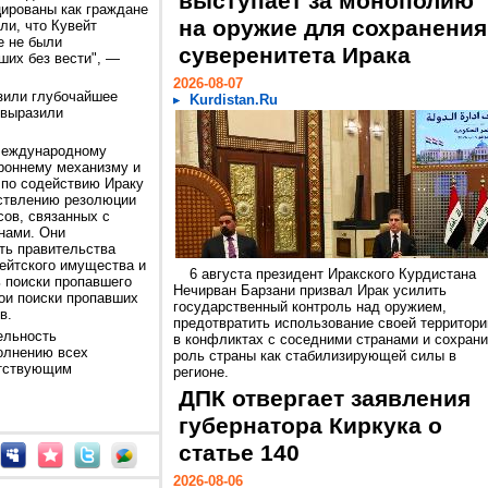
выступает за монополию
цированы как граждане
на оружие для сохранения
ли, что Кувейт
е не были
суверенитета Ирака
ших без вести", —
2026-08-07
зили глубочайшее
Kurdistan.Ru
 выразили
 Международному
ороннему механизму и
по содействию Ираку
ствлению резолюции
сов, связанных с
нами. Они
ть правительства
ейтского имущества и
6 августа президент Иракского Курдистана
 поиски пропавшего
Нечирван Барзани призвал Ирак усилить
вои поиски пропавших
государственный контроль над оружием,
в.
предотвратить использование своей территори
ельность
в конфликтах с соседними странами и сохрани
полнению всех
роль страны как стабилизирующей силы в
етствующим
регионе.
ДПК отвергает заявления
губернатора Киркука о
статье 140
2026-08-06