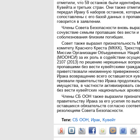
отметили, что 59 останков были идентифи
Кувейта и третьих стран. Они также отмети
передал Ираку 6 наборов останков, которы
сопоставлены с его базой данных о пропав
говорится в заявлении.
Члены Совета Безопасности вновь выра
сочувствие семьям пропавших без вести и
соболезнования близким погибших.
Совет также выразил признательность
комитету Красного Креста (МККК), Трехст
Миссии Организации Объединенных Наций 
(МООНСИ) за их роль в содействии осуще
2107 (2013) по решению нерешенных вопро
пропавшими без вести кувейтскими гражда
приветствовали неизменную приверженнос
Ирака возвращению всего оставшегося кув
призвали правительство Ирака продолжать
имущества, в частности активизировать с
без вести кувейтских национальных архиво
Члены СБ ООН также выразили признат
правительству Ирака за его усилия по вы
оставшихся обязательств согласно соотв
резолюциям Совета Безопасности.
Теги:
СБ ООН
,
Ирак
,
Кувейт