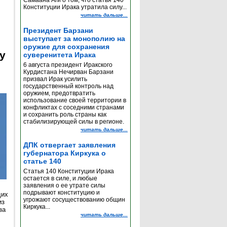
Самаана Аги о том, что статья 140
Конституции Ирака утратила силу...
читать дальше...
Президент Барзани
выступает за монополию на
оружие для сохранения
y
суверенитета Ирака
6 августа президент Иракского
Курдистана Нечирван Барзани
призвал Ирак усилить
государственный контроль над
оружием, предотвратить
использование своей территории в
конфликтах с соседними странами
и сохранить роль страны как
стабилизирующей силы в регионе.
читать дальше...
ДПК отвергает заявления
губернатора Киркука о
статье 140
Статья 140 Конституции Ирака
остается в силе, и любые
заявления о ее утрате силы
подрывают конституцию и
щих
угрожают сосуществованию общин
из
Киркука...
за
читать дальше...