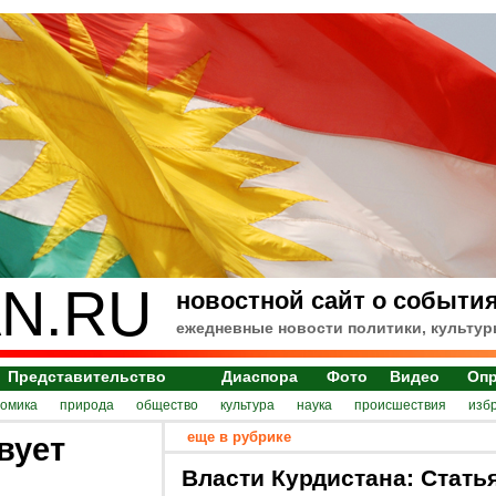
N.RU
новостной сайт о события
ежедневные новости политики, культур
Представительство
Диаспора
Фото
Видео
Оп
номика
природа
общество
культура
наука
происшествия
изб
еще в рубрике
вует
Власти Курдистана: Стать