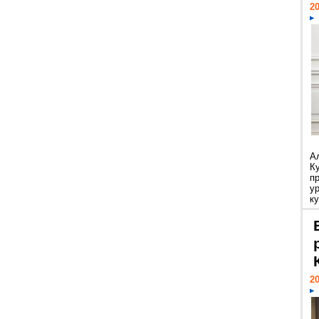
20
А
К
п
у
ку
20