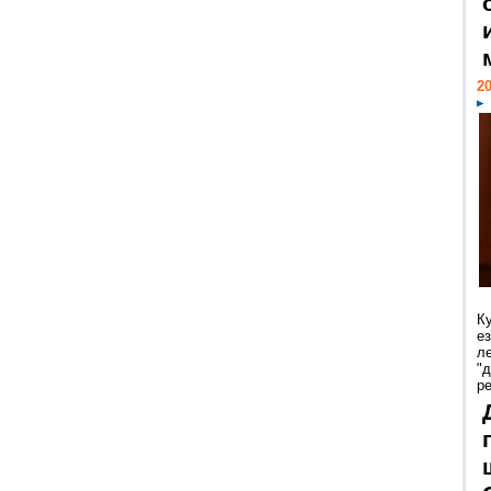
20
К
е
л
"
р