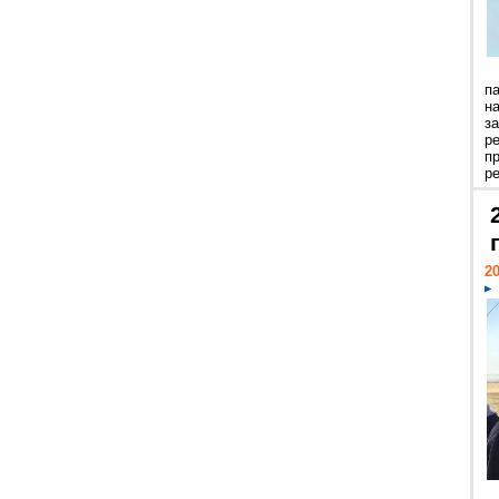
п
н
з
р
п
ре
20