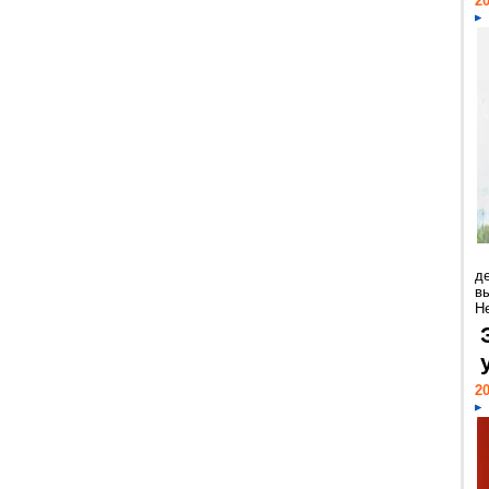
20
д
в
Н
20