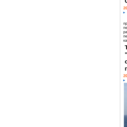
20
п
п
р
п
ка
20