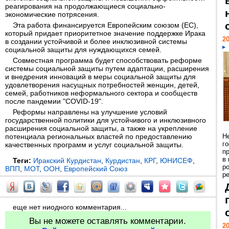
реагирования на продолжающиеся социально-
экономические потрясения.
Эта работа финансируется Европейским союзом (ЕС),
который придает приоритетное значение поддержке Ирака
20
в создании устойчивой и более инклюзивной системы
социальной защиты для нуждающихся семей.
Совместная программа будет способствовать реформе
системы социальной защиты путем адаптации, расширения
и внедрения инноваций в меры социальной защиты для
удовлетворения насущных потребностей женщин, детей,
семей, работников неформального сектора и сообществ
после пандемии "COVID-19".
Реформы направлены на улучшение условий
государственной политики для устойчивого и инклюзивного
расширения социальной защиты, а также на укрепление
потенциала региональных властей по предоставлению
Н
г
качественных программ и услуг социальной защиты.
п
в
Теги:
Иракский Курдистан
,
Курдистан
,
КРГ
,
ЮНИСЕФ
,
р
ВПП
,
МОТ
,
ООН
,
Европейский Союз
ре
еще нет ниодного комментария...
Вы не можете оставлять комментарии.
20