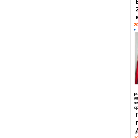
20
р
ав
з
с