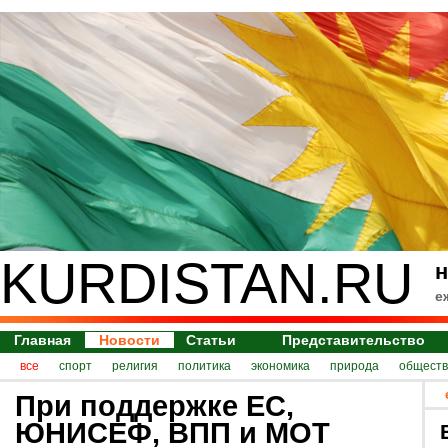
KURDISTAN.RU
н
е
Главная
Новости
Статьи
Представительство
все
спорт
религия
политика
экономика
природа
обществ
При поддержке ЕС,
ЮНИСЕФ, ВПП и МОТ