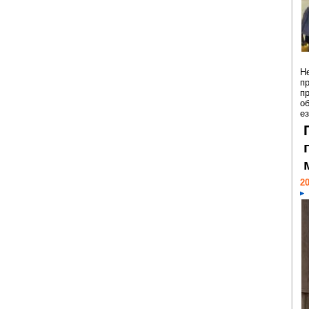
Н
п
п
о
ез
20