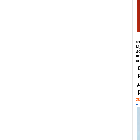
з
М
д
п
ег
20