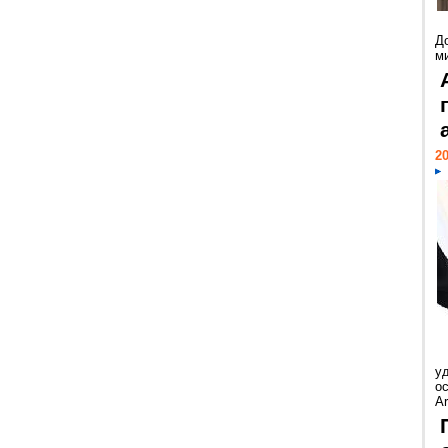
Д
м
20
у
ос
Ar