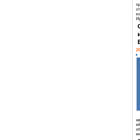
п
о
к
И
20
а
ей
о
и