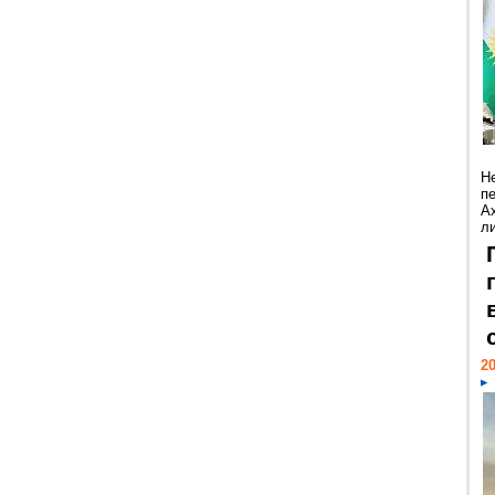
Н
п
А
ли
20