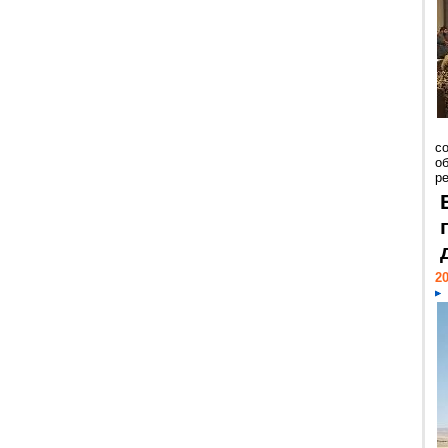
со
о
ре
20