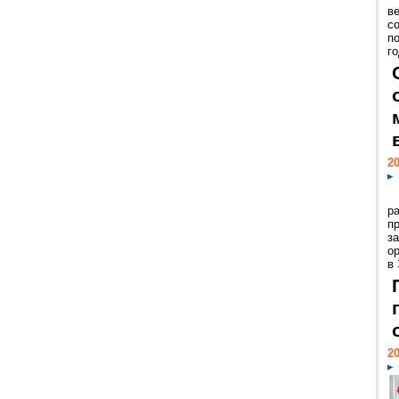
ве
с
п
го
20
р
пр
з
о
в
20