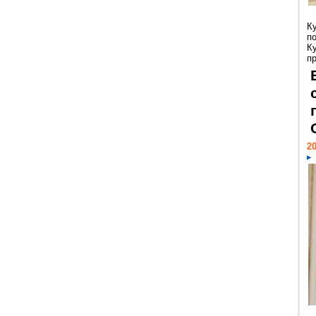
К
п
К
пр
20