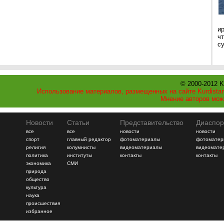
и
ч
с
© 2000-2012 K
Использование материалов, размещенных на сайте Kurdistan
Мнение авторов мож
Новости
Статьи
Представительство
Диаспор
все
все
новости
новости
спорт
главный редактор
фотоматериалы
фотоматер
религия
колумнисты
видеоматериалы
видеомате
политика
институты
контакты
контакты
экономика
СМИ
природа
общество
культура
наука
происшествия
избранное