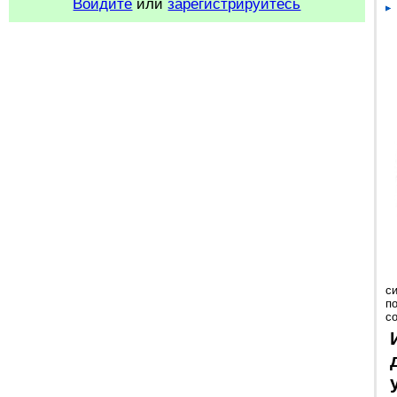
Войдите
или
зарегистрируйтесь
с
п
с