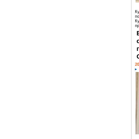
К
п
К
пр
20