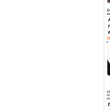
Д
м
20
у
ос
Ar