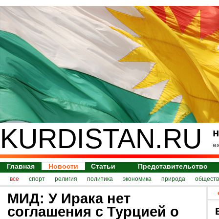
KURDISTAN.RU
н
е
Главная
Новости
Статьи
Представительство
все
спорт
религия
политика
экономика
природа
обществ
МИД: У Ирака нет
соглашения с Турцией о