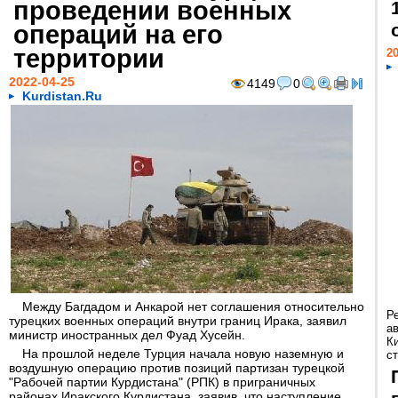
проведении военных
операций на его
территории
20
2022-04-25
4149
0
Kurdistan.Ru
Между Багдадом и Анкарой нет соглашения относительно
Р
турецких военных операций внутри границ Ирака, заявил
а
министр иностранных дел Фуад Хусейн.
К
На прошлой неделе Турция начала новую наземную и
ст
воздушную операцию против позиций партизан турецкой
"Рабочей партии Курдистана" (РПК) в приграничных
районах Иракского Курдистана, заявив, что наступление