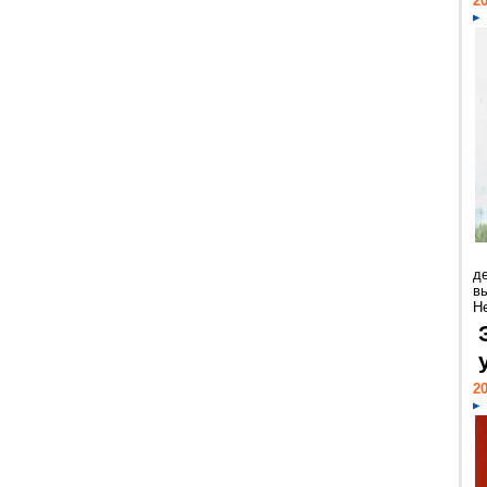
20
д
в
Н
20