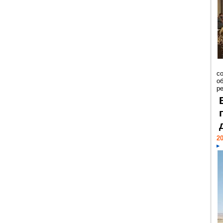
со
о
ре
20