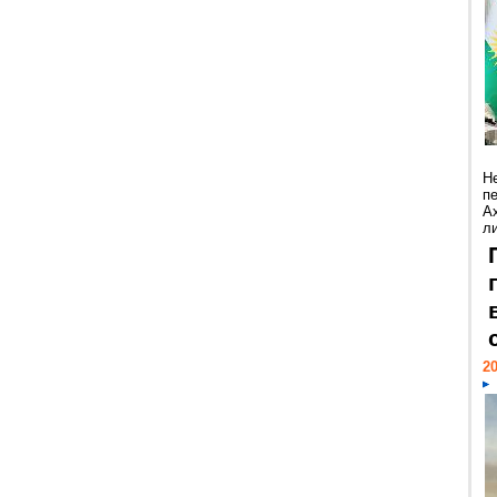
Н
п
А
ли
20