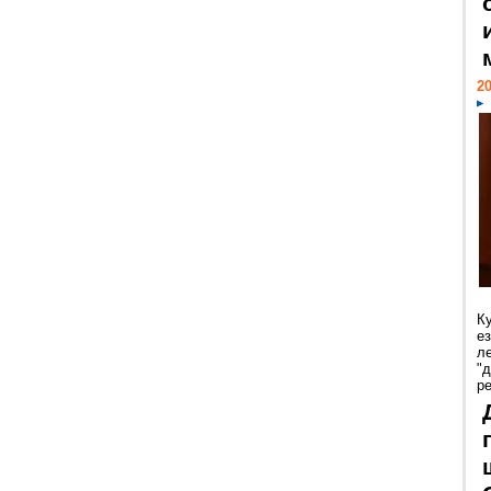
20
К
е
л
"
р