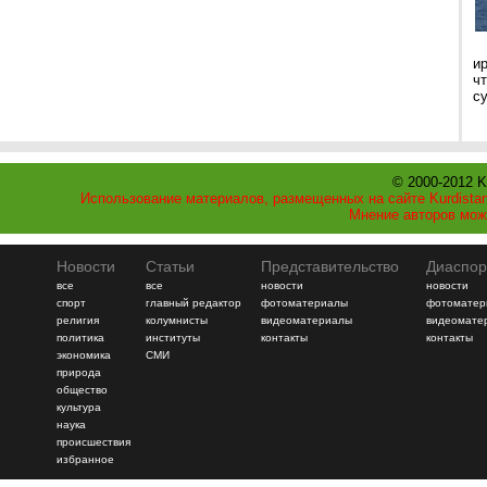
и
ч
с
© 2000-2012 K
Использование материалов, размещенных на сайте Kurdistan
Мнение авторов мож
Новости
Статьи
Представительство
Диаспор
все
все
новости
новости
спорт
главный редактор
фотоматериалы
фотоматер
религия
колумнисты
видеоматериалы
видеомате
политика
институты
контакты
контакты
экономика
СМИ
природа
общество
культура
наука
происшествия
избранное