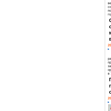
ве
с
п
го
20
р
пр
з
о
в
20