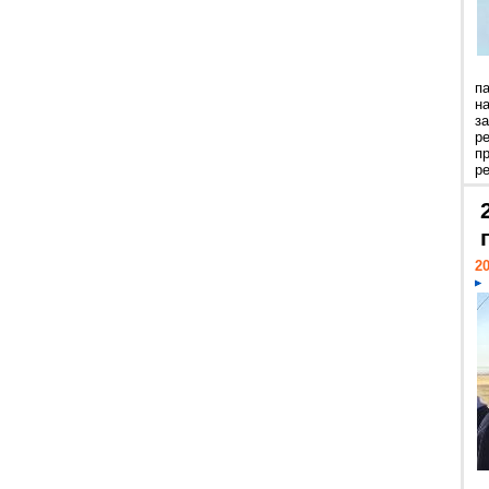
п
н
з
р
п
ре
20