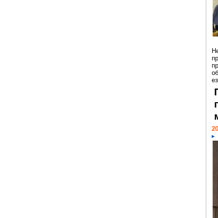
Н
п
п
о
ез
20