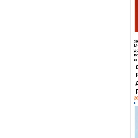
з
М
д
п
ег
20