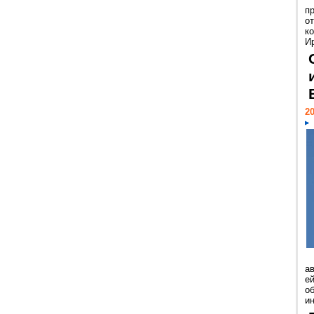
п
о
к
И
20
а
ей
о
и