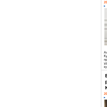
20
А
К
п
у
ку
20