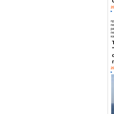
20
п
п
р
п
ка
20