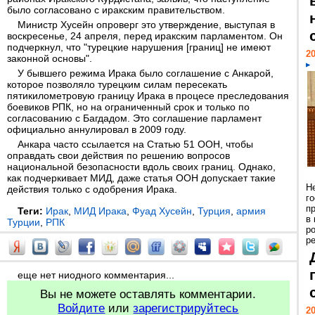
было согласовано с иракским правительством.
Министр Хусейн опроверг это утверждение, выступая в
воскресенье, 24 апреля, перед иракским парламентом. Он
подчеркнул, что "турецкие нарушения [границ] не имеют
20
законной основы".
У бывшего режима Ирака было соглашение с Анкарой,
которое позволяло турецким силам пересекать
пятикилометровую границу Ирака в процесе преследования
боевиков РПК, но на ограниченный срок и только по
согласованию с Багдадом. Это соглашение парламент
официально аннулировал в 2009 году.
Анкара часто ссылается на Статью 51 ООН, чтобы
оправдать свои действия по решению вопросов
национальной безопасности вдоль своих границ. Однако,
как подчеркивает МИД, даже статья ООН допускает такие
Н
действия только с одобрения Ирака.
г
п
Теги:
Ирак
,
МИД Ирака
,
Фуад Хусейн
,
Турция
,
армия
в
Турции
,
РПК
р
ре
еще нет ниодного комментария...
Вы не можете оставлять комментарии.
Войдите
или
зарегистрируйтесь
20