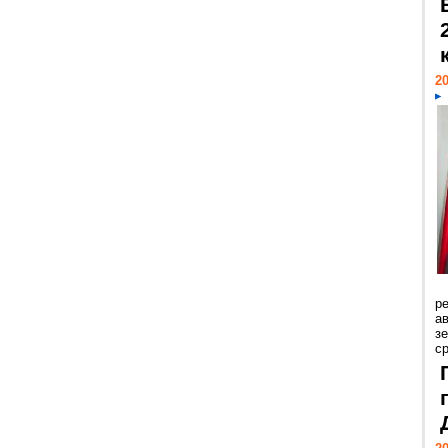
20
р
ав
з
с