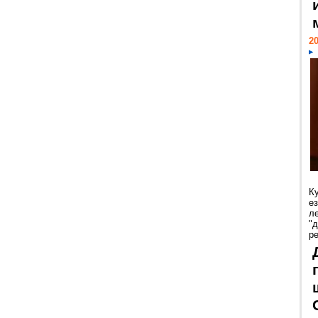
20
К
е
л
"
р