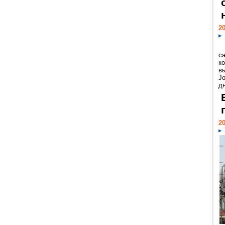
20
с
к
в
Jo
дн
20