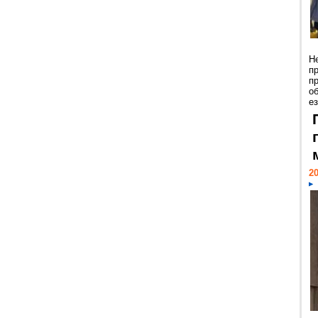
Н
п
п
о
ез
20