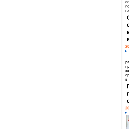
с
п
го
20
р
пр
з
о
в
20