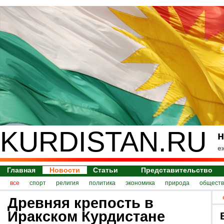
KURDISTAN.RU
н
е
Главная
Новости
Статьи
Представительство
все
спорт
религия
политика
экономика
природа
обществ
Древняя крепость в
Иракском Курдистане