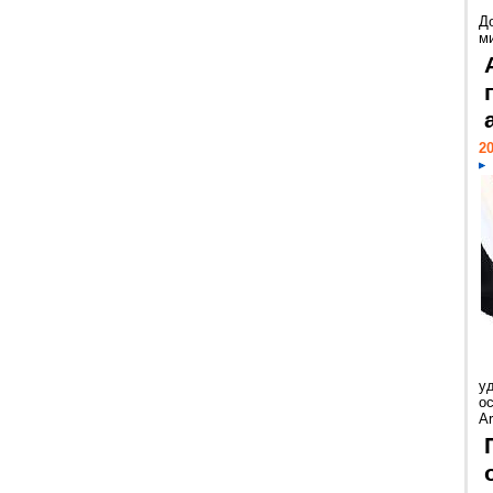
Д
м
20
у
ос
Ar