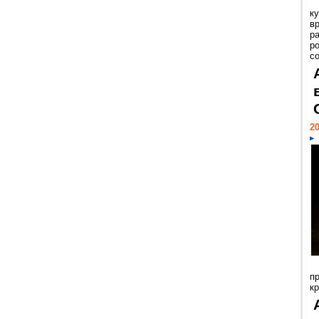
к
в
р
р
с
20
п
к