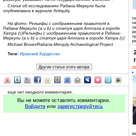
Статья об исследованиях Рабана-Меркули была
опубликована в журнале Antiquity.
п
н
На фото: Рельефы с изображением правителя в
з
Рабана-Меркули (a и b) и статуя царя Аттала в городе
р
Хатра (c)Рельефы с изображением правителя в Рабана-
п
Меркули (a и b) и статуя царя Аттала в городе Хатра (c)
ре
Michael Brown/Rabana-Merquly Archaeological Project
Теги:
Иракский Курдистан
20
еще нет ниодного комментария...
Вы не можете оставлять комментарии.
Войдите
или
зарегистрируйтесь
ве