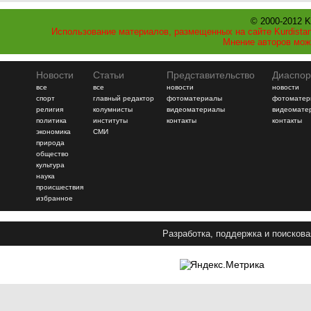
© 2000-2012 K
Использование материалов, размещенных на сайте Kurdistan
Мнение авторов мож
Новости
Статьи
Представительство
Диаспор
все
все
новости
новости
спорт
главный редактор
фотоматериалы
фотоматер
религия
колумнисты
видеоматериалы
видеомате
политика
институты
контакты
контакты
экономика
СМИ
природа
общество
культура
наука
происшествия
избранное
Разработка, поддержка и поискова