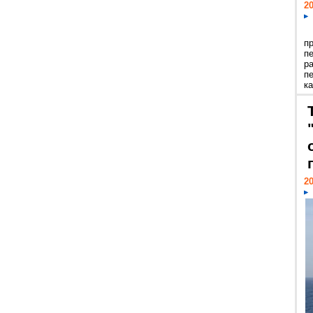
20
п
п
р
п
ка
20