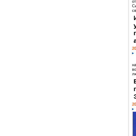
о
С
св
20
н
в
лю
20