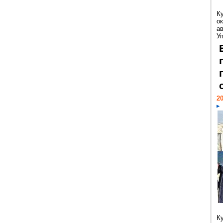
К
ок
а
У
20
К