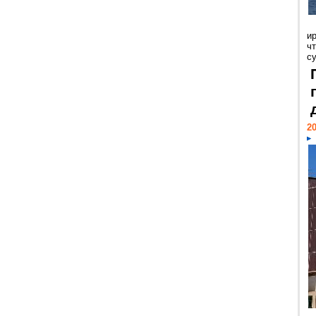
и
ч
с
20