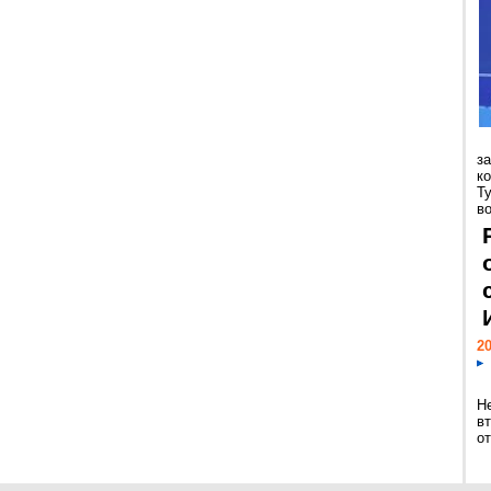
з
к
Т
во
20
Н
в
о