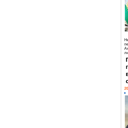
Н
п
А
ли
20