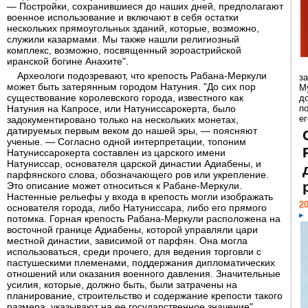
— Постройки, сохранившиеся до наших дней, предполагают
военное использование и включают в себя остатки
нескольких прямоугольных зданий, которые, возможно,
служили казармами. Мы также нашли религиозный
комплекс, возможно, посвященный зороастрийской
иранской богине Анахите".
Археологи подозревают, что крепость Рабана-Меркули
з
может быть затерянным городом Натуния. "До сих пор
М
существование королевского города, известного как
д
Натуния на Капросе, или Натуниссарокерта, было
п
ег
задокументировано только на нескольких монетах,
датируемых первым веком до нашей эры, — поясняют
ученые. — Согласно одной интерпретации, топоним
Натуниссарокерта составлен из царского имени
Натуниссар, основателя царской династии Адиабены, и
парфянского слова, обозначающего ров или укрепление.
Это описание может относиться к Рабане-Меркули.
Настенные рельефы у входа в крепость могли изображать
20
основателя города, либо Натуниссара, либо его прямого
потомка. Горная крепость Рабана-Меркули расположена на
восточной границе Адиабены, которой управляли цари
местной династии, зависимой от парфян. Она могла
использоваться, среди прочего, для ведения торговли с
пастушескими племенами, поддержания дипломатических
отношений или оказания военного давления. Значительные
усилия, которые, должно быть, были затрачены на
планирование, строительство и содержание крепости такого
размера, указывают на ее государственное значение".