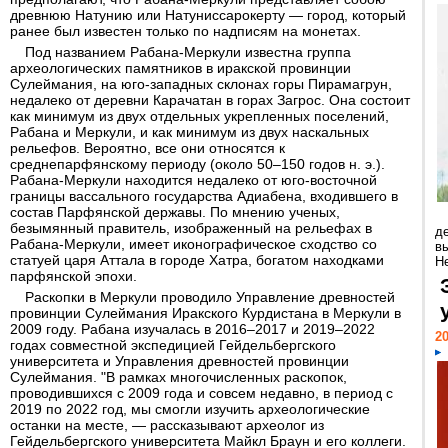
древнюю Натунию или Натуниссарокерту — город, который
ранее был известен только по надписям на монетах.
Под названием Рабана-Меркули известна группа
археологических памятников в иракской провинции
Сулеймания, на юго-западных склонах горы Пирамагрун,
недалеко от деревни Карачатан в горах Загрос. Она состоит
как минимум из двух отдельных укрепленных поселений,
Рабана и Меркули, и как минимум из двух наскальных
рельефов. Вероятно, все они относятся к
среднепарфянскому периоду (около 50–150 годов н. э.).
Рабана-Меркули находится недалеко от юго-восточной
границы вассального государства Адиабена, входившего в
состав Парфянской державы. По мнению ученых,
безымянный правитель, изображенный на рельефах в
д
Рабана-Меркули, имеет иконографическое сходство со
в
статуей царя Аттала в городе Хатра, богатом находками
Н
парфянской эпохи.
Раскопки в Меркули проводило Управление древностей
провинции Сулеймания Иракского Курдистана в Меркули в
2009 году. Рабана изучалась в 2016–2017 и 2019–2022
20
годах совместной экспедицией Гейдельбергского
университета и Управления древностей провинции
Сулеймания. "В рамках многочисленных раскопок,
проводившихся с 2009 года и совсем недавно, в период с
2019 по 2022 год, мы смогли изучить археологические
останки на месте, — рассказывают археолог из
Гейдельбергского университета Майкл Браун и его коллеги.