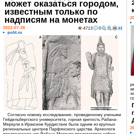
может оказаться городом,
известным только по
надписям на монетах
20
2022-07-26
4713
0
polit.ru
р
ав
з
с
Согласно новому исследованию, проведенному учеными
Гейдельбергского университета, горная крепость Рабана-
Меркули в Иракском Курдистане была одним из крупных
20
региональных центров Парфянского царства. Археологи
предполагают, что Рабана-Меркули представляет собою