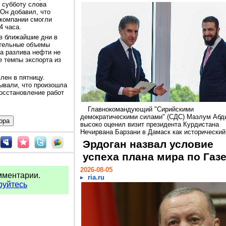
в субботу слова
Он добавил, что
 компании смогли
4 часа.
 в ближайшие дни в
ительные объемы
за разлива нефти не
е темпы экспорта из
лен в пятницу.
зывали, что произошла
восстановление работ
Главнокомандующий "Сирийскими
демократическими силами" (СДС) Мазлум Абд
высоко оценил визит президента Курдистана
Нечирвана Барзани в Дамаск как исторический.
Эрдоган назвал условие
успеха плана мира по Газ
2026-08-05
мментарии.
ria.ru
руйтесь