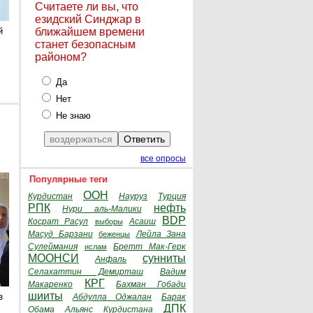
Считаете ли вы, что
езидский Синджар в
й
ближайшем времени
станет безопасным
районом?
Да
Нет
Не знаю
все опросы
Популярные теги
ООН
Курдистан
Науруз
Турция
РПК
нефть
Нури аль-Малики
BDP
Косрат Расул
Асаиш
выборы
Масуд Барзани
Лейла Зана
беженцы
Сулеймания
Бретт Мак-Герк
ислам
МООНСИ
сунниты
Анфаль
Селахаттин Демирташ
Вадим
КРГ
Макаренко
Бахман Гобади
шииты
з
Абдулла Оджалан
Барак
ДПК
Обама
Альянс Курдистана