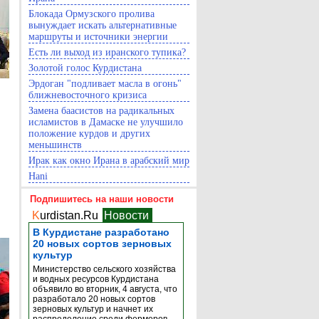
Блокада Ормузского пролива
вынуждает искать альтернативные
маршруты и источники энергии
Есть ли выход из иранского тупика?
Золотой голос Курдистана
Эрдоган "подливает масла в огонь"
ближневосточного кризиса
Замена баасистов на радикальных
исламистов в Дамаске не улучшило
положение курдов и других
меньшинств
Ирак как окно Ирана в арабский мир
Hani
Подпишитесь на наши новости
K
urdistan.Ru
Новости
В Курдистане разработано
20 новых сортов зерновых
культур
Министерство сельского хозяйства
и водных ресурсов Курдистана
объявило во вторник, 4 августа, что
разработало 20 новых сортов
зерновых культур и начнет их