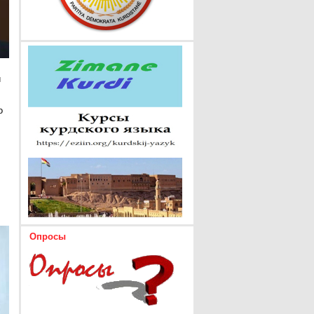
и
о
Опросы