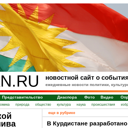
N.RU
новостной сайт о события
ежедневные новости политики, культур
Представительство
Диаспора
Фото
Видео
Оп
номика
природа
общество
культура
наука
происшествия
изб
еще в рубрике
кой
лива
В Курдистане разработано