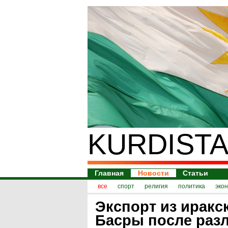
KURDISTA
Главная
Новости
Статьи
все
спорт
религия
политика
эко
Экспорт из иракс
Басры после раз