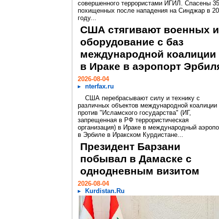
совершенного террористами ИГИЛ. Спасены 3
похищенных после нападения на Синджар в 2
году...
США стягивают военных и
оборудование с баз
международной коалиции
в Ираке в аэропорт Эрбил
2026-08-04
nterfax.ru
США перебрасывают силу и технику с
различных объектов международной коалиции
против "Исламского государства" (ИГ,
запрещенная в РФ террористическая
организация) в Ираке в международный аэропо
в Эрбиле в Иракском Курдистане...
Президент Барзани
побывал в Дамаске с
однодневным визитом
2026-08-04
Kurdistan.Ru