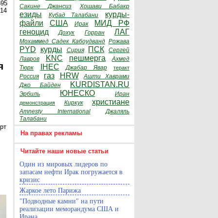
595
Сакине Джансиз
Хошави Бабакр
014
езиды
курды-
Кубад Талабани
файли
США
МИД РФ
Ирак
геноцид
ЛАГ
Дохук
Горран
Мохаммед Садек Кабоудванд
Рожава
PYD
курды
ПСК
Сирия
Сергей
KNC
пешмерга
Лавров
Ахмед
я
IHEC
Тюрк
Джабар Явар
теракт
газ
HRW
Россия
Ашти Хаврами
KURDISTAN.RU
Джо Байден
ЮНЕСКО
Эрбиль
Иран
христиане
Киркук
демонстрация
Amnesty International
Джаляль
Талабани
рт
На правах рекламы
Читайте наши новые статьи
Один из мировых лидеров по
запасам нефти Ирак погружается в
кризис
Жаркое лето Парижа
"Подводные камни" на пути
реализации меморандума США и
Ирана