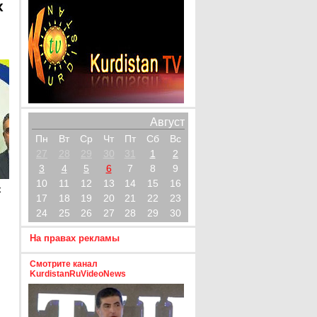
х
Август
Пн
Вт
Ср
Чт
Пт
Сб
Вс
27
28
29
30
31
1
2
3
4
5
6
7
8
9
10
11
12
13
14
15
16
х
17
18
19
20
21
22
23
24
25
26
27
28
29
30
На правах рекламы
Смотрите канал
KurdistanRuVideoNews