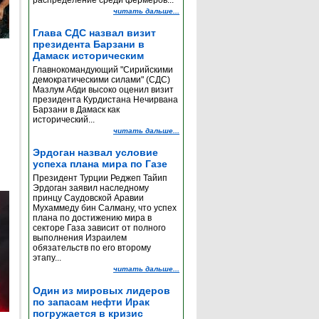
распределение среди фермеров...
читать дальше...
Глава СДС назвал визит
президента Барзани в
Дамаск историческим
Главнокомандующий "Сирийскими
демократическими силами" (СДС)
Мазлум Абди высоко оценил визит
президента Курдистана Нечирвана
Барзани в Дамаск как
исторический...
читать дальше...
Эрдоган назвал условие
успеха плана мира по Газе
Президент Турции Реджеп Тайип
Эрдоган заявил наследному
принцу Саудовской Аравии
Мухаммеду бин Салману, что успех
плана по достижению мира в
секторе Газа зависит от полного
выполнения Израилем
обязательств по его второму
этапу...
читать дальше...
Один из мировых лидеров
по запасам нефти Ирак
погружается в кризис