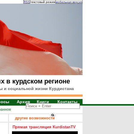
RSS
текстовый режим
мобильная версия
х в курдском регионе
ы и социальной жизни Курдистана
росы
Архив
Книги
Контакты
ранное
другие возможности
Прямая трансляция KurdistanTV