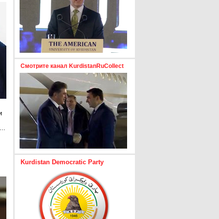
Смотрите канал KurdistanRuCollect
и
..
е
Kurdistan Democratic Party