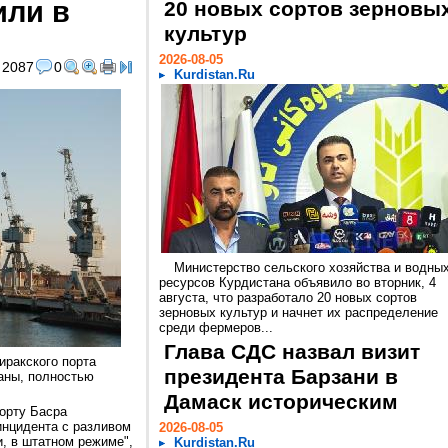
или в
20 новых сортов зерновы
культур
2026-08-05
2087
0
Kurdistan.Ru
Министерство сельского хозяйства и водны
ресурсов Курдистана объявило во вторник, 4
августа, что разработало 20 новых сортов
зерновых культур и начнет их распределение
среди фермеров...
Глава СДС назвал визит
иракского порта
президента Барзани в
раны, полностью
Дамаск историческим
порту Басра
инцидента с разливом
2026-08-05
, в штатном режиме",
Kurdistan.Ru