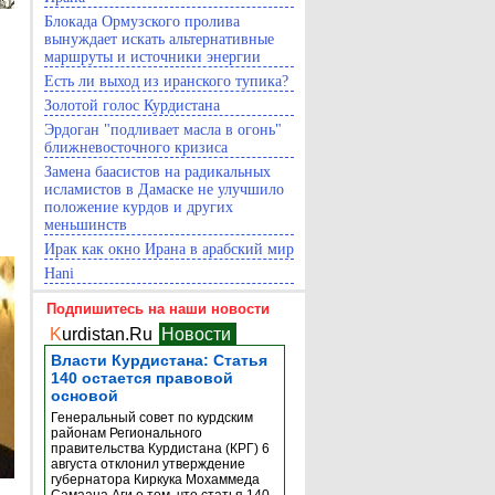
Блокада Ормузского пролива
вынуждает искать альтернативные
маршруты и источники энергии
Есть ли выход из иранского тупика?
Золотой голос Курдистана
Эрдоган "подливает масла в огонь"
ближневосточного кризиса
Замена баасистов на радикальных
исламистов в Дамаске не улучшило
положение курдов и других
меньшинств
Ирак как окно Ирана в арабский мир
Hani
Подпишитесь на наши новости
K
urdistan.Ru
Новости
Власти Курдистана: Статья
140 остается правовой
основой
Генеральный совет по курдским
районам Регионального
правительства Курдистана (КРГ) 6
августа отклонил утверждение
губернатора Киркука Мохаммеда