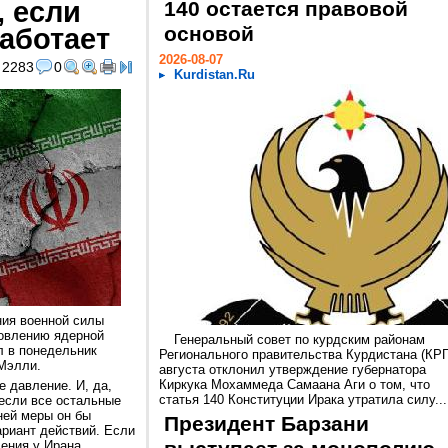
 если
140 остается правовой
аботает
основой
2026-08-07
2283
0
Kurdistan.Ru
ния военной силы
новлению ядерной
Генеральный совет по курдским районам
л в понедельник
Регионального правительства Курдистана (КРГ
Мэлли.
августа отклонил утверждение губернатора
Киркука Мохаммеда Самаана Аги о том, что
е давление. И, да,
статья 140 Конституции Ирака утратила силу...
 если все остальные
йней меры он бы
Президент Барзани
риант действий. Если
ления у Ирана