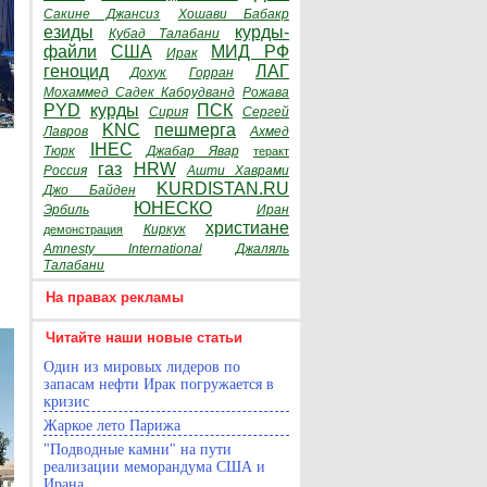
Сакине Джансиз
Хошави Бабакр
езиды
курды-
Кубад Талабани
файли
США
МИД РФ
Ирак
геноцид
ЛАГ
Дохук
Горран
Мохаммед Садек Кабоудванд
Рожава
PYD
курды
ПСК
Сирия
Сергей
KNC
пешмерга
Лавров
Ахмед
IHEC
Тюрк
Джабар Явар
теракт
газ
HRW
Россия
Ашти Хаврами
KURDISTAN.RU
Джо Байден
ЮНЕСКО
Эрбиль
Иран
христиане
Киркук
демонстрация
Amnesty International
Джаляль
Талабани
На правах рекламы
Читайте наши новые статьи
Один из мировых лидеров по
запасам нефти Ирак погружается в
кризис
Жаркое лето Парижа
"Подводные камни" на пути
реализации меморандума США и
Ирана