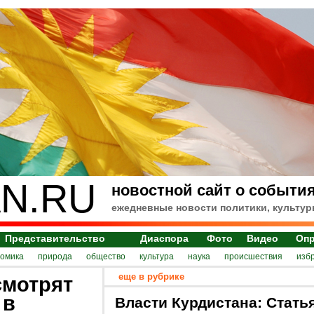
N.RU
новостной сайт о события
ежедневные новости политики, культур
Представительство
Диаспора
Фото
Видео
Оп
номика
природа
общество
культура
наука
происшествия
изб
еще в рубрике
смотрят
 в
Власти Курдистана: Стать