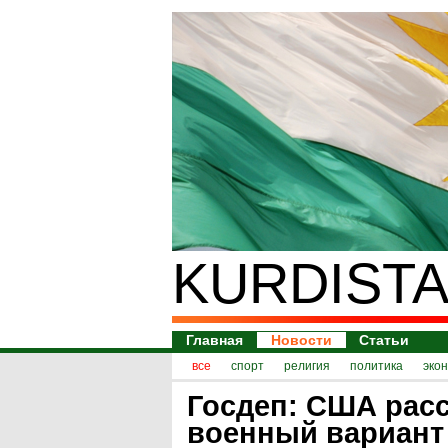
KURDISTA
Главная
Новости
Статьи
все
спорт
религия
политика
эко
Госдеп: США рас
военный вариант