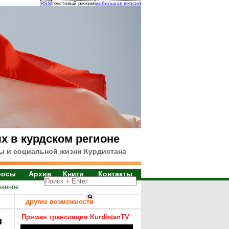
RSS
текстовый режим
мобильная версия
х в курдском регионе
ы и социальной жизни Курдистана
росы
Архив
Книги
Контакты
ранное
другие возможности
Прямая трансляция KurdistanTV
я