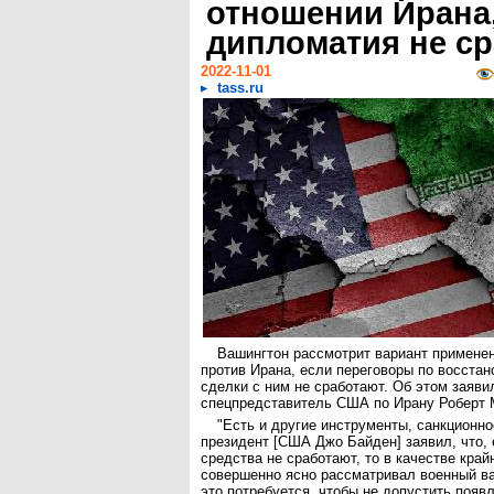
отношении Ирана,
дипломатия не ср
2022-11-01
tass.ru
Вашингтон рассмотрит вариант примене
против Ирана, если переговоры по восста
сделки с ним не сработают. Об этом заяви
спецпредставитель США по Ирану Роберт 
"Есть и другие инструменты, санкционно
президент [США Джо Байден] заявил, что,
средства не сработают, то в качестве кра
совершенно ясно рассматривал военный ва
это потребуется, чтобы не допустить появ