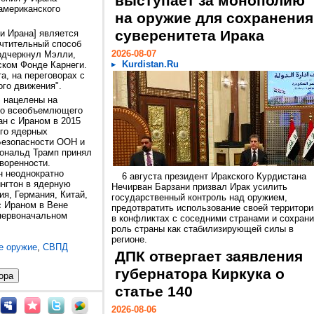
выступает за монополию
 американского
на оружие для сохранения
суверенитета Ирака
и Ирана] является
очтительный способ
2026-08-07
подчеркнул Мэлли,
Kurdistan.Ru
ском Фонде Карнеги.
а, на переговорах с
ого движения".
, нацелены на
го всеобъемлющего
н с Ираном в 2015
его ядерных
 Безопасности ООН и
ональд Трамп принял
оворенности.
 неоднократно
6 августа президент Иракского Курдистана
ингтон в ядерную
Нечирван Барзани призвал Ирак усилить
ия, Германия, Китай,
государственный контроль над оружием,
с Ираном в Вене
предотвратить использование своей территори
 первоначальном
в конфликтах с соседними странами и сохрани
роль страны как стабилизирующей силы в
регионе.
е оружие
,
СВПД
ДПК отвергает заявления
губернатора Киркука о
статье 140
2026-08-06