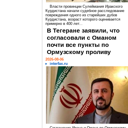
Власти провинции Сулеймания Иракского
Курдистана начали судебное расследование
повреждения одного из старейших дубов
Курдистана, возраст которого оценивается
примерно в 400 лет...
В Тегеране заявили, что
согласовали с Оманом
почти все пункты по
Ормузскому проливу
2026-08-06
interfax.ru
Соглашение Ирана и Омана по Ормузскому