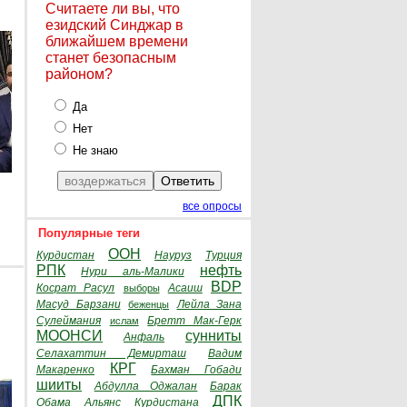
Считаете ли вы, что
езидский Синджар в
ближайшем времени
станет безопасным
районом?
Да
Нет
Не знаю
все опросы
Популярные теги
ООН
Курдистан
Науруз
Турция
РПК
нефть
Нури аль-Малики
BDP
Косрат Расул
Асаиш
выборы
Масуд Барзани
Лейла Зана
беженцы
Сулеймания
Бретт Мак-Герк
ислам
МООНСИ
сунниты
Анфаль
Селахаттин Демирташ
Вадим
КРГ
Макаренко
Бахман Гобади
шииты
Абдулла Оджалан
Барак
ДПК
Обама
Альянс Курдистана