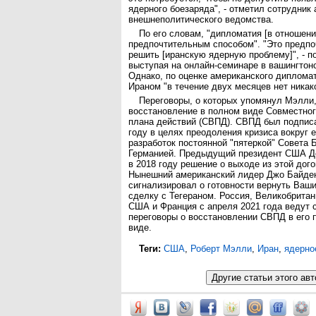
ядерного боезаряда", - отметил сотрудник
внешнеполитического ведомства.
По его словам, "дипломатия [в отношени
предпочтительным способом". "Это предп
решить [иранскую ядерную проблему]", - 
выступая на онлайн-семинаре в вашингтон
Однако, по оценке американского дипломат
Ираном "в течение двух месяцев нет никак
Переговоры, о которых упомянул Мэлли
восстановление в полном виде Совместно
плана действий (СВПД). СВПД был подписа
году в целях преодоления кризиса вокруг 
разработок постоянной "пятеркой" Совета
Германией. Предыдущий президент США Д
в 2018 году решение о выходе из этой дог
Нынешний американский лидер Джо Байден
сигнализировал о готовности вернуть Ваш
сделку с Тегераном. Россия, Великобритан
США и Франция с апреля 2021 года ведут 
переговоры о восстановлении СВПД в его
виде.
Теги:
США
,
Роберт Мэлли
,
Иран
,
ядерно