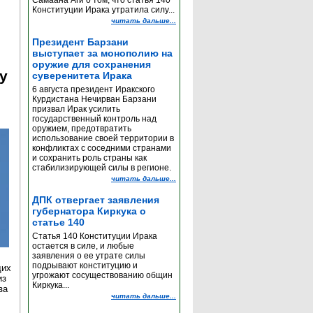
Самаана Аги о том, что статья 140
Конституции Ирака утратила силу...
читать дальше...
Президент Барзани
выступает за монополию на
оружие для сохранения
y
суверенитета Ирака
6 августа президент Иракского
Курдистана Нечирван Барзани
призвал Ирак усилить
государственный контроль над
оружием, предотвратить
использование своей территории в
конфликтах с соседними странами
и сохранить роль страны как
стабилизирующей силы в регионе.
читать дальше...
ДПК отвергает заявления
губернатора Киркука о
статье 140
Статья 140 Конституции Ирака
остается в силе, и любые
заявления о ее утрате силы
подрывают конституцию и
щих
угрожают сосуществованию общин
из
Киркука...
за
читать дальше...