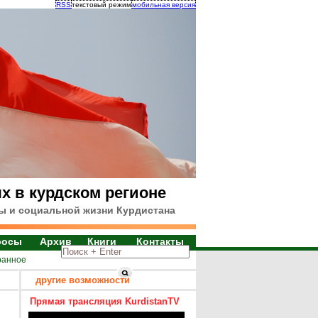
RSS
текстовый режим
мобильная версия
х в курдском регионе
ы и социальной жизни Курдистана
росы
Архив
Книги
Контакты
ранное
другие возможности
Прямая трансляция KurdistanTV