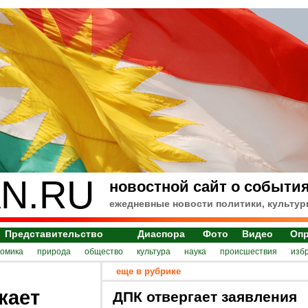
N.RU
новостной сайт о события
ежедневные новости политики, культур
Представительство
Диаспора
Фото
Видео
Оп
номика
природа
общество
культура
наука
происшествия
изб
еще в рубрике
жает
ДПК отвергает заявления