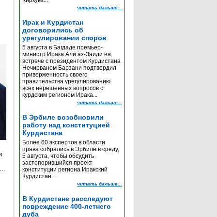
Киркука...
читать дальше...
Ирак и Курдистан
договорились об
урегулировании споров
5 августа в Багдаде премьер-
министр Ирака Али аз-Заиди на
встрече с президентом Курдистана
Нечирваном Барзани подтвердил
приверженность своего
правительства урегулированию
всех нерешенных вопросов с
курдским регионом Ирака...
читать дальше...
В Эрбиле возобновили
работу над конституцией
Курдистана
Более 60 экспертов в области
права собрались в Эрбиле в среду,
и
5 августа, чтобы обсудить
застопорившийся проект
..
конституции региона Иракский
Курдистан...
читать дальше...
е
В Курдистане расследуют
повреждение 400-летнего
дуба