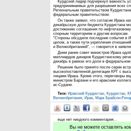
Курдский лидер подчеркнул важность у
предпринимаемых для разрешения всех с
Региональным правительством Курдистана 
федеральным правительством.
Он также заявил, что согласие Ирака на
декабрьскую доли бюджета Курдистана мо
достижению соглашения по нефтегазовому
спорным территориям и другим вопросам.
"Стороны обсудили последние события в И
целом, а также пути укрепления отношени
и Великобританией", — говорится в заявл
Днем ранее совет министров Ирака одоб
миллиардов динаров Курдистанскому регио
декабрь в рамках его доли в федеральном
Решение было принято после серии встр
высокопоставленной делегации КРГ с вы
лицами Ирака. Кроме этого, переговоры в
министром Барзани и его иракским колле
ас-Судани.
Теги:
Иракский Курдистан
,
Курдистан
,
К
Великобритания
,
Ирак
,
Марк Брайсон-Рича
еще нет ниодного комментария...
Вы не можете оставлять ко