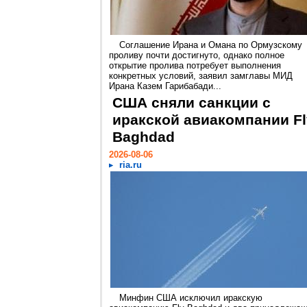
Соглашение Ирана и Омана по Ормузскому
проливу почти достигнуто, однако полное
открытие пролива потребует выполнения
конкретных условий, заявил замглавы МИД
Ирана Казем Гарибабади...
США сняли санкции с
иракской авиакомпании Fl
Baghdad
2026-08-06
ria.ru
Минфин США исключил иракскую