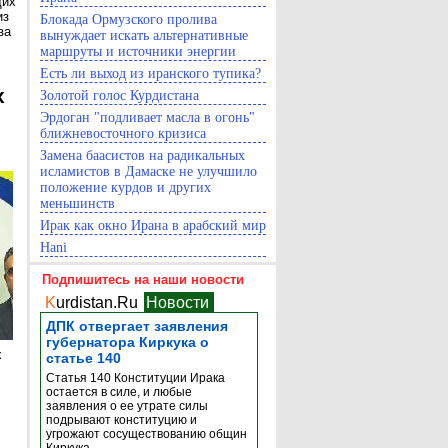
щих
из
Блокада Ормузского пролива
за
вынуждает искать альтернативные
маршруты и источники энергии
Есть ли выход из иранского тупика?
х
Золотой голос Курдистана
Эрдоган "подливает масла в огонь"
ближневосточного кризиса
Замена баасистов на радикальных
исламистов в Дамаске не улучшило
положение курдов и других
меньшинств
Ирак как окно Ирана в арабский мир
Hani
Подпишитесь на наши новости
K
urdistan.Ru
Новости
ДПК отвергает заявления
губернатора Киркука о
х
статье 140
Статья 140 Конституции Ирака
остается в силе, и любые
заявления о ее утрате силы
подрывают конституцию и
угрожают сосуществованию общин