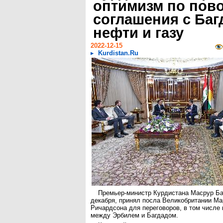
оптимизм по пов
соглашения с Баг
нефти и газу
2022-12-15
Kurdistan.Ru
Премьер-министр Курдистана Масрур Бар
декабря, принял посла Великобритании Ма
Ричардсона для переговоров, в том числе
между Эрбилем и Багдадом.