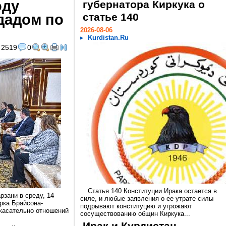
оду
губернатора Киркука о
дадом по
статье 140
2026-08-06
Kurdistan.Ru
2519
0
Статья 140 Конституции Ирака остается в
зани в среду, 14
силе, и любые заявления о ее утрате силы
рка Брайсона-
подрывают конституцию и угрожают
 касательно отношений
сосуществованию общин Киркука...