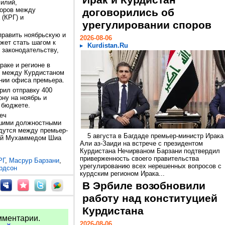
Ирак и Курдистан
силий,
поров между
договорились об
(КРГ) и
урегулировании споров
править ноябрьскую и
2026-08-06
жет стать шагом к
Kurdistan.Ru
 законодательству,
раке и регионе в
й между Курдистаном
ении офиса премьера.
рил отправку 400
ну на ноябрь и
 бюджете.
еч
сшими должностными
едутся между премьер-
5 августа в Багдаде премьер-министр Ирака
гой Мухаммедом Шиа
Али аз-Заиди на встрече с президентом
Курдистана Нечирваном Барзани подтвердил
приверженность своего правительства
РГ
,
Масрур Барзани
,
урегулированию всех нерешенных вопросов с
рдсон
курдским регионом Ирака...
В Эрбиле возобновили
работу над конституцией
Курдистана
мментарии.
2026-08-06