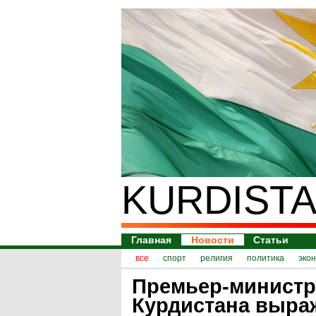
KURDISTA
Главная
Новости
Статьи
все
спорт
религия
политика
эко
Премьер-министр
Курдистана выра