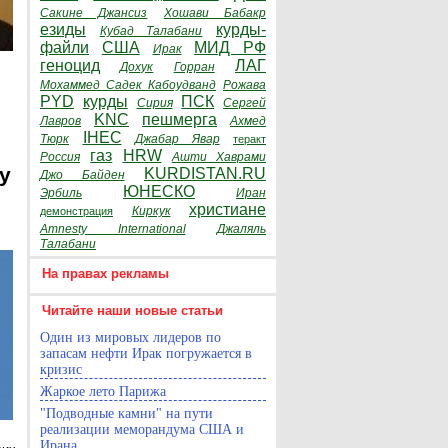
Сакине Джансиз
Хошави Бабакр
езиды
курды-
Кубад Талабани
файли
США
МИД РФ
Ирак
геноцид
ЛАГ
Дохук
Горран
Мохаммед Садек Кабоудванд
Рожава
PYD
курды
ПСК
Сирия
Сергей
KNC
пешмерга
Лавров
Ахмед
IHEC
Тюрк
Джабар Явар
теракт
газ
HRW
Россия
Ашти Хаврами
y
KURDISTAN.RU
Джо Байден
ЮНЕСКО
Эрбиль
Иран
христиане
Киркук
демонстрация
Amnesty International
Джаляль
Талабани
На правах рекламы
Читайте наши новые статьи
Один из мировых лидеров по
запасам нефти Ирак погружается в
кризис
Жаркое лето Парижа
"Подводные камни" на пути
реализации меморандума США и
Ирана