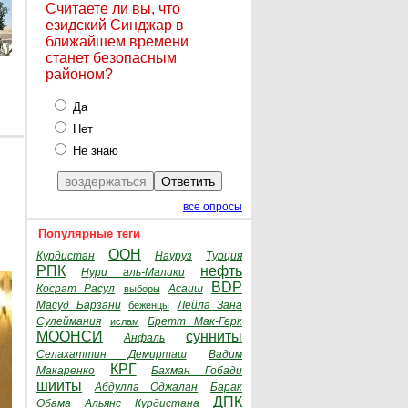
Считаете ли вы, что
езидский Синджар в
ближайшем времени
станет безопасным
районом?
Да
Нет
Не знаю
все опросы
Популярные теги
ООН
Курдистан
Науруз
Турция
РПК
нефть
Нури аль-Малики
BDP
Косрат Расул
Асаиш
выборы
Масуд Барзани
Лейла Зана
беженцы
Сулеймания
Бретт Мак-Герк
ислам
МООНСИ
сунниты
Анфаль
Селахаттин Демирташ
Вадим
КРГ
Макаренко
Бахман Гобади
шииты
Абдулла Оджалан
Барак
ДПК
Обама
Альянс Курдистана