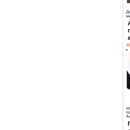
Д
м
20
у
ос
Ar