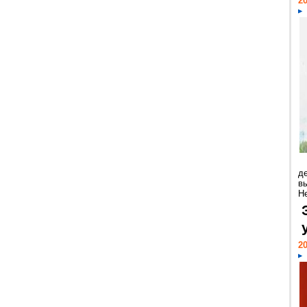
20
д
в
Н
20