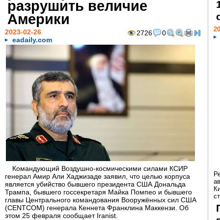
разрушить величие
Америки
20
2023-02-26
2726
0
eadaily.com
Командующий Воздушно-космическими силами КСИР
Р
генерал Амир Али Хаджизаде заявил, что целью корпуса
а
является убийство бывшего президента США Дональда
К
Трампа, бывшего госсекретаря Майка Помпео и бывшего
ст
главы Центрального командования Вооружённых сил США
(CENTCOM) генерала Кеннета Франклина Маккензи. Об
этом 25 февраля сообщает Iranist.