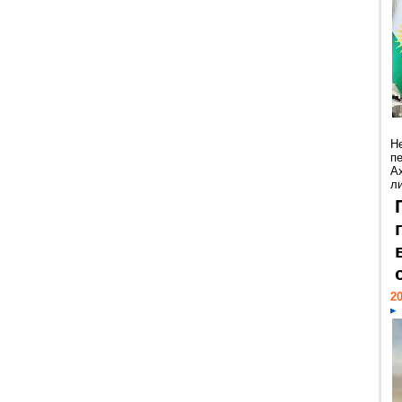
Н
п
А
ли
20