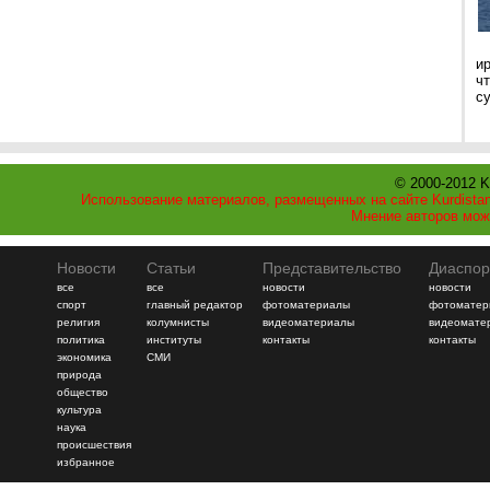
и
ч
с
© 2000-2012 K
Использование материалов, размещенных на сайте Kurdistan
Мнение авторов мож
Новости
Статьи
Представительство
Диаспор
все
все
новости
новости
спорт
главный редактор
фотоматериалы
фотоматер
религия
колумнисты
видеоматериалы
видеомате
политика
институты
контакты
контакты
экономика
СМИ
природа
общество
культура
наука
происшествия
избранное