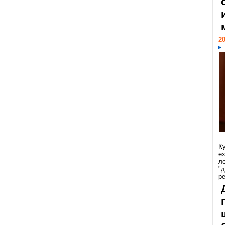
20
К
е
л
"
р