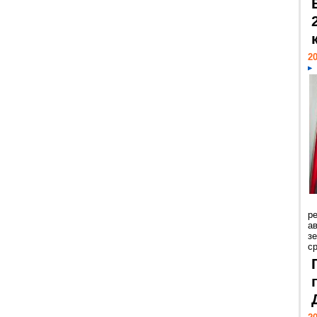
20
р
ав
з
с