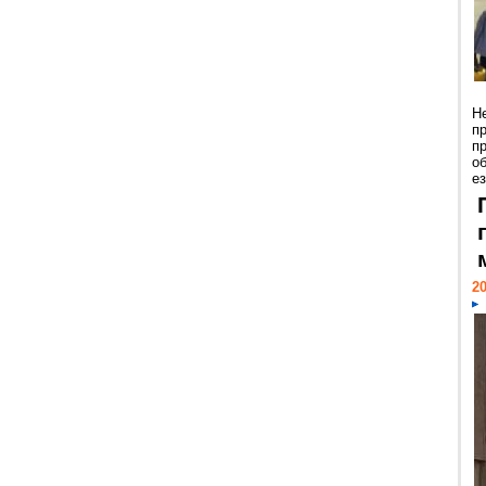
Н
п
п
о
ез
20