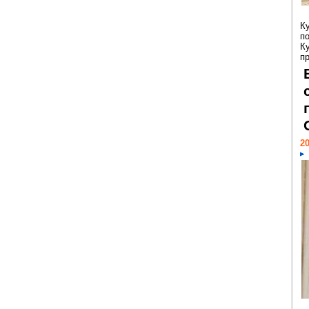
К
п
К
пр
20