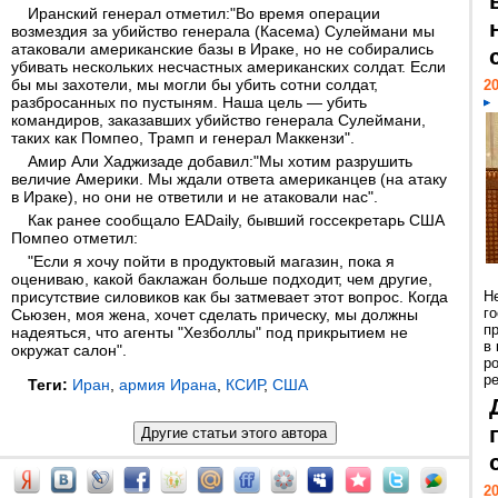
Иранский генерал отметил:"Во время операции
возмездия за убийство генерала (Касема) Сулеймани мы
атаковали американские базы в Ираке, но не собирались
убивать нескольких несчастных американских солдат. Если
бы мы захотели, мы могли бы убить сотни солдат,
20
разбросанных по пустыням. Наша цель — убить
командиров, заказавших убийство генерала Сулеймани,
таких как Помпео, Трамп и генерал Маккензи".
Амир Али Хаджизаде добавил:"Мы хотим разрушить
величие Америки. Мы ждали ответа американцев (на атаку
в Ираке), но они не ответили и не атаковали нас".
Как ранее сообщало EADaily, бывший госсекретарь США
Помпео отметил:
"Если я хочу пойти в продуктовый магазин, пока я
оцениваю, какой баклажан больше подходит, чем другие,
присутствие силовиков как бы затмевает этот вопрос. Когда
Н
г
Сьюзен, моя жена, хочет сделать прическу, мы должны
п
надеяться, что агенты "Хезболлы" под прикрытием не
в
окружат салон".
р
ре
Теги:
Иран
,
армия Ирана
,
КСИР
,
США
20