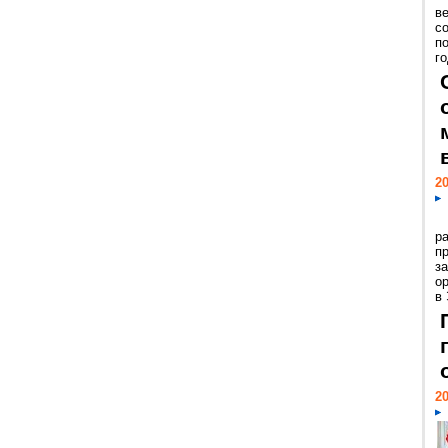
ве
с
п
го
20
р
пр
з
о
в
20