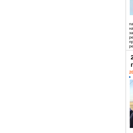
п
н
з
р
п
ре
20