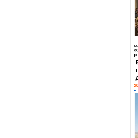
со
о
ре
20