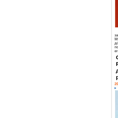
з
М
д
п
ег
20