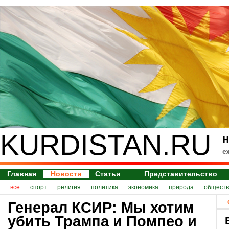
KURDISTAN.RU
н
е
Главная
Новости
Статьи
Представительство
все
спорт
религия
политика
экономика
природа
обществ
Генерал КСИР: Мы хотим
убить Трампа и Помпео и