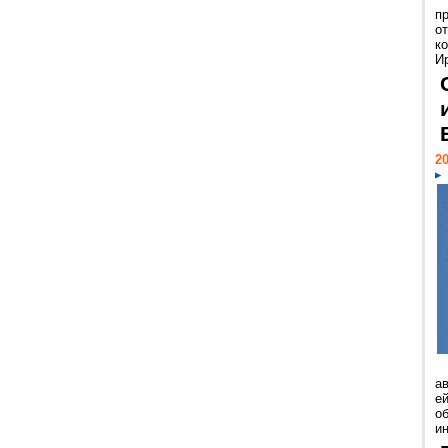
п
о
к
И
20
а
ей
о
и