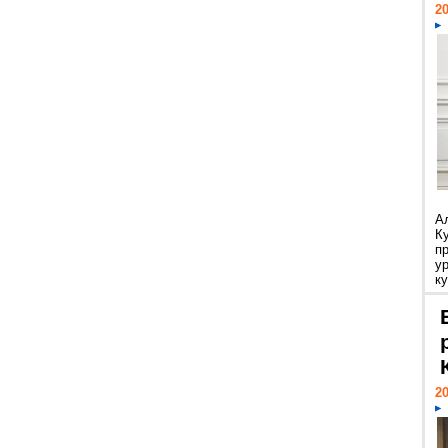
20
А
К
п
у
ку
20