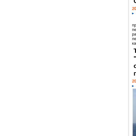
20
п
п
р
п
ка
20