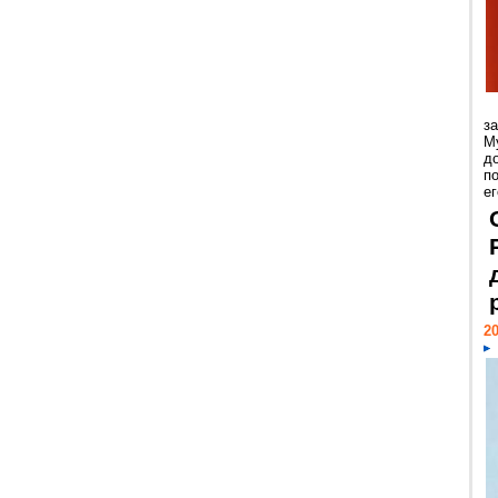
з
М
д
п
ег
20