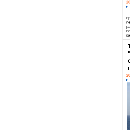
20
п
п
р
п
ка
20