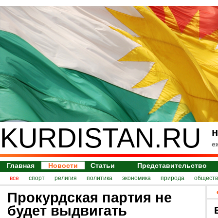
KURDISTAN.RU
н
е
Главная
Новости
Статьи
Представительство
все
спорт
религия
политика
экономика
природа
обществ
Прокурдская партия не
будет выдвигать