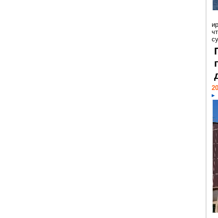
и
ч
с
20