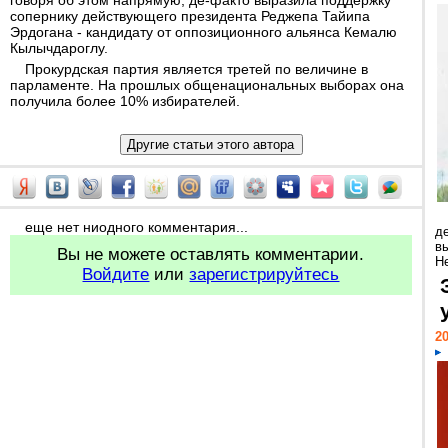
говоря об этом напрямую, де-факто выразила поддержку
сопернику действующего президента Реджепа Тайипа
Эрдогана - кандидату от оппозиционного альянса Кемалю
Кылычдароглу.
Прокурдская партия является третей по величине в
парламенте. На прошлых общенациональных выборах она
получила более 10% избирателей.
еще нет ниодного комментария...
д
в
Вы не можете оставлять комментарии.
Н
Войдите
или
зарегистрируйтесь
20