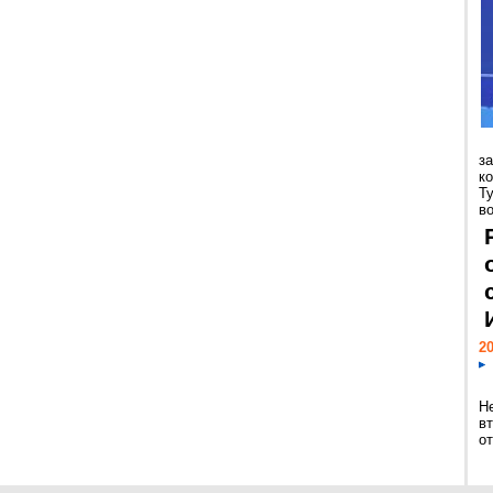
з
к
Т
во
20
Н
в
о