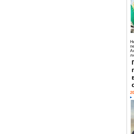
Н
п
А
ли
20