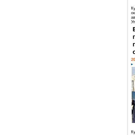
К
ок
а
У
20
К