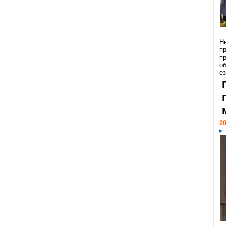
Н
п
п
о
ез
20