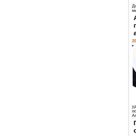
Д
м
20
у
ос
Ar