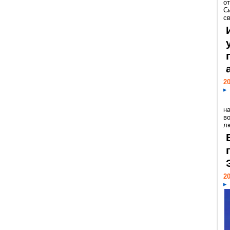
о
С
св
20
н
в
лю
20