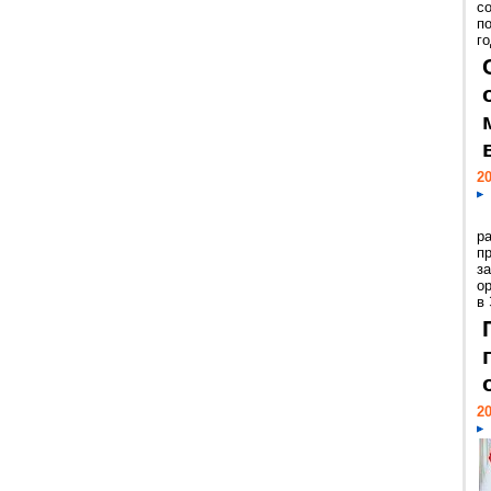
с
п
го
20
р
пр
з
о
в
20