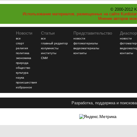
© 2000-2012 K
Использование материалов, размещенных на сайте Kurdistan
Мнение авторов мож
Новости
Статьи
Представительство
Диаспор
все
все
новости
новости
спорт
главный редактор
фотоматериалы
фотоматер
религия
колумнисты
видеоматериалы
видеомате
политика
институты
контакты
контакты
экономика
СМИ
природа
общество
культура
наука
происшествия
избранное
Разработка, поддержка и поискова