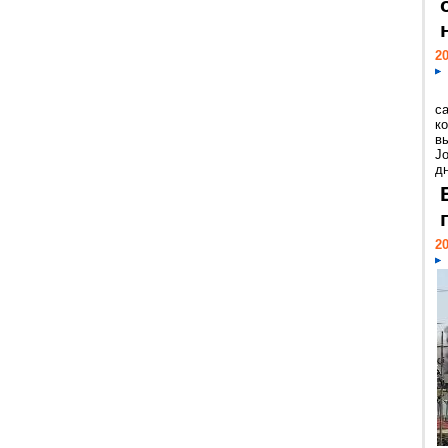
20
с
к
в
Jo
дн
20