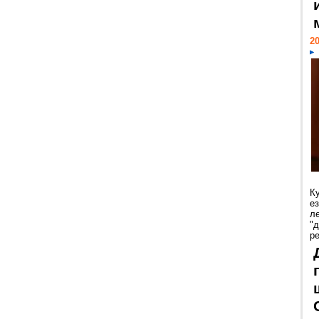
20
К
е
л
"
р