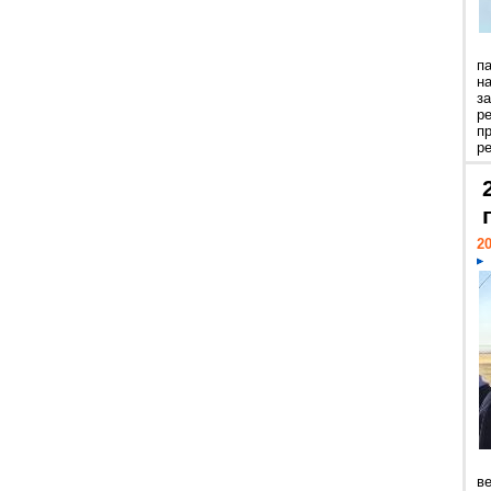
п
н
з
р
п
ре
20
ве