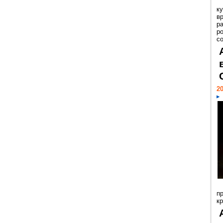
к
в
р
р
с
20
п
к