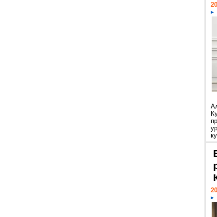
20
А
К
п
у
ку
20