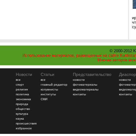
и
ч
с
© 2000-2012 K
Использование материалов, размещенных на сайте Kurdistan
Мнение авторов мож
Новости
Статьи
Представительство
Диаспор
все
все
новости
новости
спорт
главный редактор
фотоматериалы
фотоматер
религия
колумнисты
видеоматериалы
видеомате
политика
институты
контакты
контакты
экономика
СМИ
природа
общество
культура
наука
происшествия
избранное