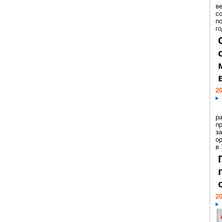
ве
с
п
го
20
р
пр
з
о
в
20