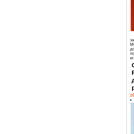
з
М
д
п
ег
20