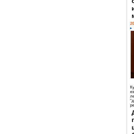
20
К
е
л
"
р