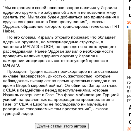
"Мы сохраним в своей повестке вопрос наличия у Израиля
ядерного оружия, не забудем об этом и не позволим миру
сделать это. Мы также будем добиваться его привлечения к
суду за совершенные в Газе преступления", - сказал
20
Эрдоган, обращение которого транслировал телеканал TRT
Haber.
По его словам, Израиль открыто признает, что обладает
ядерным оружием, но международные структуры, в
частности МАГАТЭ и ООН, не проводят соответствующего
расследования. Ранее Эрдоган заявил о необходимости
проверить наличие ядерного оружия у Израиля и
намерении инициировать соответствующий процесс в
МАГАТЭ.
Президент Турции назвал происходящее в палестинском
анклаве "варварством, дикостью, жестокостью, которые
Н
наблюдались тысячу лет во время крестовых походов и во
г
время Второй мировой войны". Он обвинил Запад во главе
п
с США в бездействии перед преступлениями, которые
в
Израиль совершает в Газе. "На фоне мобилизации Турцией
р
усилий, направленных на прекращение кровопролития в
ре
Газе, от США и Европы не последовало ни малейшей
реакции на совершаемые там преступления", - сказал
турецкий лидер.
20