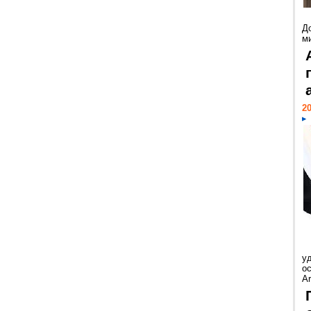
Д
м
20
у
ос
Ar