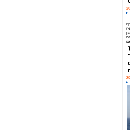
20
п
п
р
п
ка
20