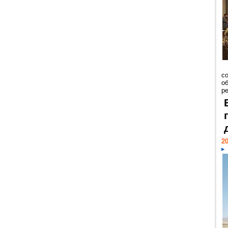
со
о
ре
20