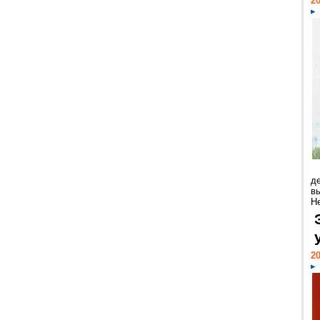
20
д
в
Н
20