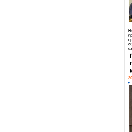
Н
п
п
о
ез
20