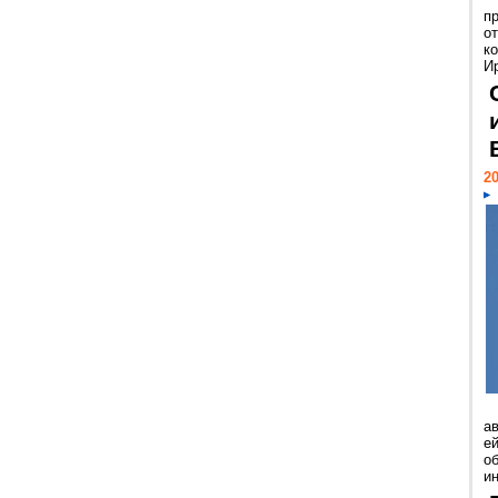
п
о
к
И
20
а
ей
о
и