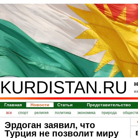
KURDISTAN.RU
н
е
Главная
Новости
Статьи
Представительство
все
спорт
религия
политика
экономика
природа
обществ
Эрдоган заявил, что
Турция не позволит миру