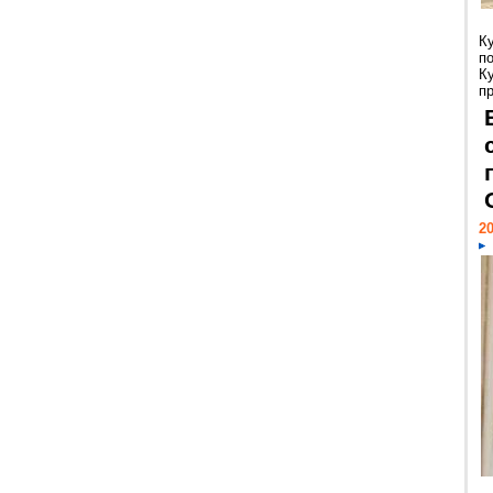
К
п
К
пр
20