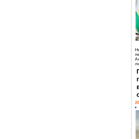
Н
п
А
ли
20