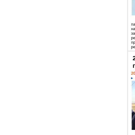
п
н
з
р
п
ре
20