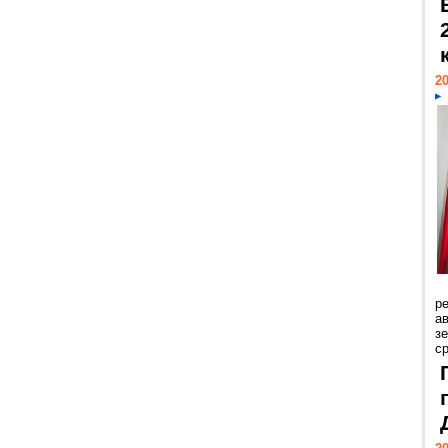
20
р
ав
з
с