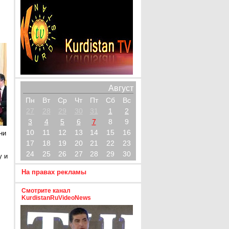
Август
Пн
Вт
Ср
Чт
Пт
Сб
Вс
27
28
29
30
31
1
2
3
4
5
6
7
8
9
10
11
12
13
14
15
16
ни
17
18
19
20
21
22
23
24
25
26
27
28
29
30
у и
На правах рекламы
Смотрите канал
KurdistanRuVideoNews