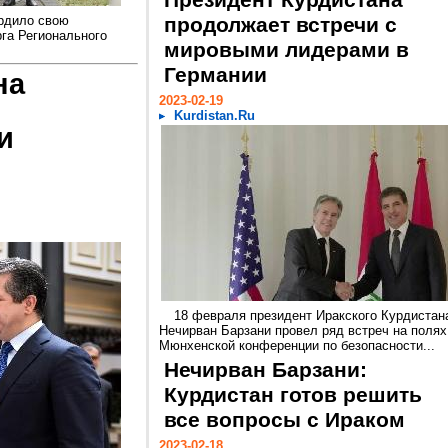
Президент Курдистана
рдило свою
продолжает встречи с
га Регионального
мировыми лидерами в
Германии
на
2023-02-19
Kurdistan.Ru
и
18 февраля президент Иракского Курдистан
Нечирван Барзани провел ряд встреч на полях
Мюнхенской конференции по безопасности...
Нечирван Барзани:
Курдистан готов решить
все вопросы с Ираком
2023-02-18