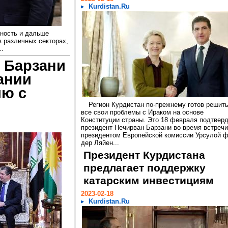
Kurdistan.Ru
вность и дальше
в различных секторах,
..
 Барзани
ании
ию с
Регион Курдистан по-прежнему готов решит
все свои проблемы с Ираком на основе
Конституции страны. Это 18 февраля подтвер
президент Нечирван Барзани во время встречи
президентом Европейской комиссии Урсулой 
дер Ляйен...
Президент Курдистана
предлагает поддержку
катарским инвестициям
2023-02-18
Kurdistan.Ru