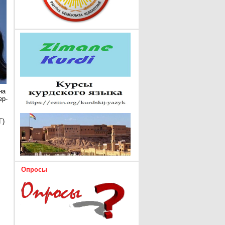
на
ер-
Г)
Опросы