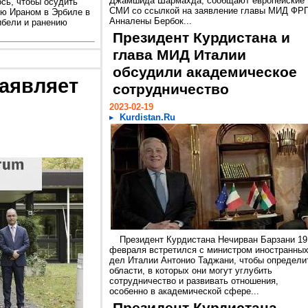
Джамшида Шармахда, сообщают европейские
сь, чтобы осудить
СМИ со ссылкой на заявление главы МИД ФР
ую Ираном в Эрбиле в
Анналены Бербок...
ибели и ранению
Президент Курдистана и
глава МИД Италии
обсудили академическое
аявляет
сотрудничество
2023-02-19
Kurdistan.Ru
Президент Курдистана Нечирван Барзани 19
февраля встретился с министром иностранны
дел Италии Антонио Таджани, чтобы определи
области, в которых они могут углубить
сотрудничество и развивать отношения,
особенно в академической сфере...