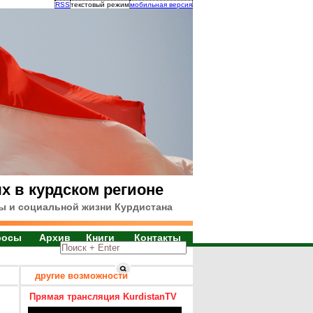
RSS
текстовый режим
мобильная версия
х в курдском регионе
ы и социальной жизни Курдистана
росы
Архив
Книги
Контакты
другие возможности
Прямая трансляция KurdistanTV
и