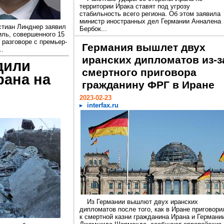
территории Ирака ставят под угрозу
стабильность всего региона. Об этом заявила
министр иностранных дел Германии Анналена
стиан Линднер заявил
Бербок...
ль, совершенного 15
разговоре с премьер-
Германия вышлет двух
..
иранских дипломатов из-з
дили
смертного приговора
рана на
гражданину ФРГ в Иране
2023-02-23
interfax.ru
Из Германии вышлют двух иранских
дипломатов после того, как в Иране приговори
к смертной казни гражданина Ирана и Германи