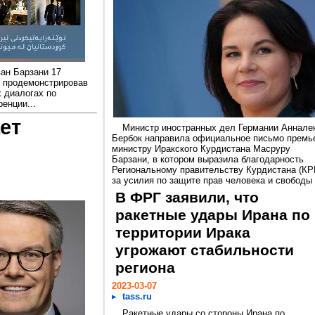
ан Барзани 17
, продемонстрировав
х диалогах по
енции...
ет
Министр иностранных дел Германии Аннале
Бербок направила официальное письмо премь
министру Иракского Курдистана Масруру
Барзани, в котором выразила благодарность
Региональному правительству Курдистана (КР
за усилия по защите прав человека и свободы
В ФРГ заявили, что
ракетные удары Ирана по
территории Ирака
угрожают стабильности
региона
2023-03-07
tass.ru
Ракетные удары со стороны Ирана по