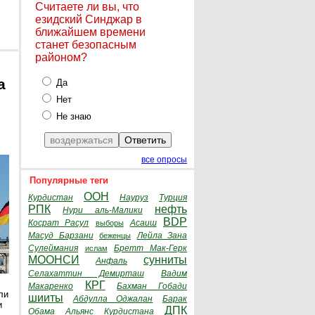
Считаете ли вы, что
езидский Синджар в
ближайшем времени
станет безопасным
районом?
а
Да
Нет
Не знаю
все опросы
Популярные теги
ООН
Курдистан
Науруз
Турция
РПК
нефть
Нури аль-Малики
BDP
Косрат Расул
Асаиш
выборы
Масуд Барзани
Лейла Зана
беженцы
Сулеймания
Бретт Мак-Герк
ислам
МООНСИ
сунниты
Анфаль
Селахаттин Демирташ
Вадим
КРГ
Макаренко
Бахман Гобади
ли
шииты
Абдулла Оджалан
Барак
и
ДПК
Обама
Альянс Курдистана