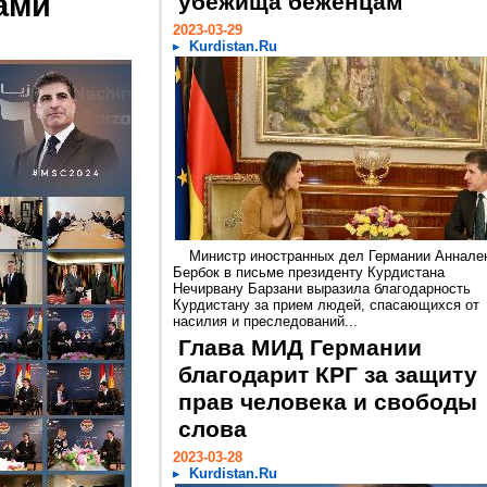
ами
убежища беженцам
2023-03-29
Kurdistan.Ru
Министр иностранных дел Германии Аннале
Бербок в письме президенту Курдистана
Нечирвану Барзани выразила благодарность
Курдистану за прием людей, спасающихся от
насилия и преследований...
Глава МИД Германии
благодарит КРГ за защиту
прав человека и свободы
слова
2023-03-28
Kurdistan.Ru