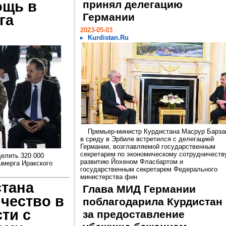
ощь в
принял делегацию
Германии
га
2023-05-03
Kurdistan.Ru
Премьер-министр Курдистана Масрур Барза
в среду в Эрбиле встретился с делегацией
Германии, возглавляемой государственным
секретарем по экономическому сотрудничеств
елить 320 000
развитию Йохеном Фласбартом и
шмерга Иракского
государственным секретарем Федерального
министерства фин
стана
Глава МИД Германии
чество в
поблагодарила Курдистан
ти c
за предоставление