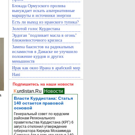
Блокада Ормузского пролива
вынуждает искать альтернативные
маршруты и источники энергии
Есть ли выход из иранского тупика?
Золотой голос Курдистана
Эрдоган "подливает масла в огонь"
ближневосточного кризиса
Замена баасистов на радикальных
исламистов в Дамаске не улучшило
положение курдов и других
меньшинств
Ирак как окно Ирана в арабский мир
Hani
Подпишитесь на наши новости
K
urdistan.Ru
Новости
а
Власти Курдистана: Статья
140 остается правовой
основой
Генеральный совет по курдским
районам Регионального
правительства Курдистана (КРГ) 6
августа отклонил утверждение
губернатора Киркука Мохаммеда