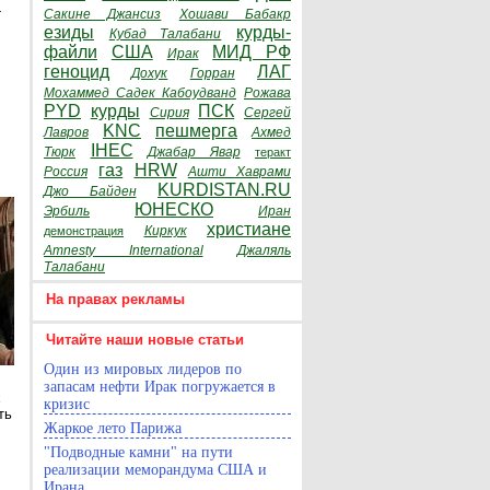
Сакине Джансиз
Хошави Бабакр
Г
езиды
курды-
Кубад Талабани
файли
США
МИД РФ
Ирак
геноцид
ЛАГ
Дохук
Горран
Мохаммед Садек Кабоудванд
Рожава
PYD
курды
ПСК
Сирия
Сергей
KNC
пешмерга
Лавров
Ахмед
IHEC
Тюрк
Джабар Явар
теракт
газ
HRW
Россия
Ашти Хаврами
KURDISTAN.RU
Джо Байден
ЮНЕСКО
Эрбиль
Иран
христиане
Киркук
демонстрация
Amnesty International
Джаляль
Талабани
На правах рекламы
Читайте наши новые статьи
Один из мировых лидеров по
запасам нефти Ирак погружается в
х
кризис
ть
Жаркое лето Парижа
"Подводные камни" на пути
реализации меморандума США и
Ирана