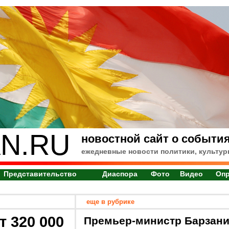
N.RU
новостной сайт о события
ежедневные новости политики, культур
Представительство
Диаспора
Фото
Видео
Оп
еще в рубрике
 320 000
Премьер-министр Барзан