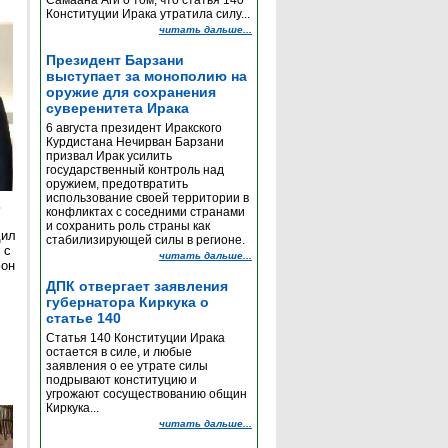
Самаана Аги о том, что статья 140
Конституции Ирака утратила силу...
читать дальше...
Президент Барзани
выступает за монополию на
оружие для сохранения
суверенитета Ирака
6 августа президент Иракского
Курдистана Нечирван Барзани
призвал Ирак усилить
государственный контроль над
оружием, предотвратить
использование своей территории в
ь
конфликтах с соседними странами
и сохранить роль страны как
дил
стабилизирующей силы в регионе.
 с
читать дальше...
фон
ДПК отвергает заявления
губернатора Киркука о
статье 140
Статья 140 Конституции Ирака
остается в силе, и любые
заявления о ее утрате силы
подрывают конституцию и
угрожают сосуществованию общин
Киркука...
читать дальше...