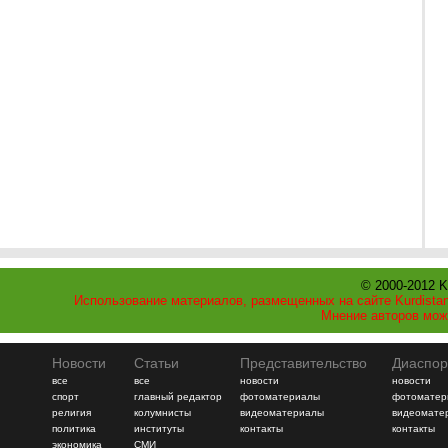
© 2000-2012 K
Использование материалов, размещенных на сайте Kurdistan
Мнение авторов мож
Новости
Статьи
Представительство
Диаспор
все
все
новости
новости
спорт
главный редактор
фотоматериалы
фотоматер
религия
колумнисты
видеоматериалы
видеомате
политика
институты
контакты
контакты
экономика
СМИ