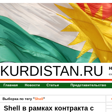
KURDISTAN.RU
н
е
Главная
Новости
Статьи
Представительство
Выборка по тегу "
Shell
"
Shell в рамках контракта с