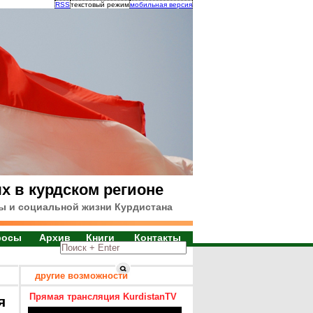
RSS
текстовый режим
мобильная версия
х в курдском регионе
ы и социальной жизни Курдистана
росы
Архив
Книги
Контакты
другие возможности
Прямая трансляция KurdistanTV
я