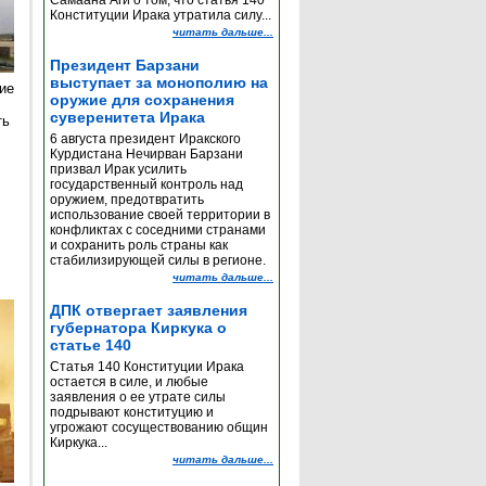
Самаана Аги о том, что статья 140
Конституции Ирака утратила силу...
читать дальше...
Президент Барзани
выступает за монополию на
ие
оружие для сохранения
суверенитета Ирака
ть
6 августа президент Иракского
Курдистана Нечирван Барзани
призвал Ирак усилить
государственный контроль над
оружием, предотвратить
использование своей территории в
конфликтах с соседними странами
и сохранить роль страны как
стабилизирующей силы в регионе.
читать дальше...
ДПК отвергает заявления
губернатора Киркука о
статье 140
Статья 140 Конституции Ирака
остается в силе, и любые
заявления о ее утрате силы
подрывают конституцию и
угрожают сосуществованию общин
Киркука...
читать дальше...