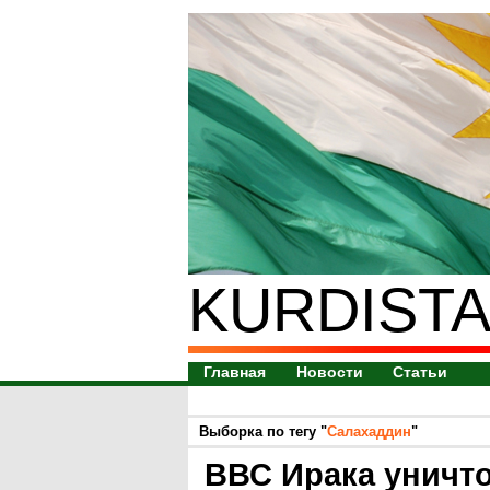
KURDISTA
Главная
Новости
Статьи
Выборка по тегу "
Салахаддин
"
ВВС Ирака уничт