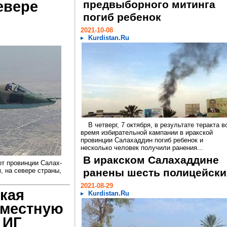
евере
предвыборного митинга
погиб ребенок
2021-10-08
Kurdistan.Ru
В четверг, 7 октября, в результате теракта в
время избирательной кампании в иракской
провинции Салахаддин погиб ребенок и
несколько человек получили ранения...
В иракском Салахаддине
от провинции Салах-
, на севере страны,
ранены шесть полицейски
2021-08-29
кая
Kurdistan.Ru
вместную
 ИГ