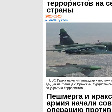
террористов на с
страны
2023-01-23
eadaily.com
ВВС Ирака нанесли авиаудар к востоку 
эд-Дин на границе с Иракским Курдистаном
по укрытию террористов...
Пешмерга и иракс
армия начали со
операцию против