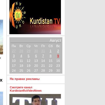
Август
Пн
Вт
Ср
Чт
Пт
Сб
Вс
27
28
29
30
31
1
2
3
4
5
6
7
8
9
о
10
11
12
13
14
15
16
17
18
19
20
21
22
23
24
25
26
27
28
29
30
х
На правах рекламы
Смотрите канал
KurdistanRuVideoNews