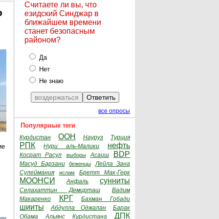
Считаете ли вы, что
о
езидский Синджар в
ближайшем времени
станет безопасным
районом?
Да
Нет
Не знаю
все опросы
Популярные теги
ООН
Курдистан
Науруз
Турция
РПК
нефть
ие
Нури аль-Малики
BDP
Косрат Расул
Асаиш
выборы
Масуд Барзани
Лейла Зана
беженцы
Сулеймания
Бретт Мак-Герк
ислам
в
МООНСИ
сунниты
Анфаль
Селахаттин Демирташ
Вадим
КРГ
Макаренко
Бахман Гобади
шииты
Абдулла Оджалан
Барак
ДПК
Обама
Альянс Курдистана