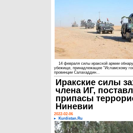
14 февраля силы иракской армии обнар
убежище, принадлежащее "Исламскому госу
провинции Салахаддин...
Иракские силы з
члена ИГ, постав
припасы террори
Ниневии
2022-02-06
Kurdistan.Ru