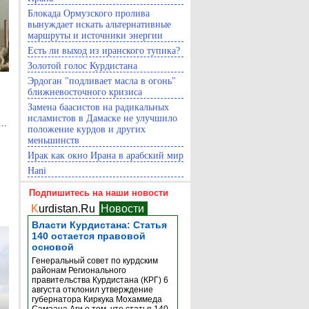
Блокада Ормузского пролива
вынуждает искать альтернативные
маршруты и источники энергии
Есть ли выход из иранского тупика?
Золотой голос Курдистана
Эрдоган "подливает масла в огонь"
ближневосточного кризиса
Замена баасистов на радикальных
исламистов в Дамаске не улучшило
..
положение курдов и других
меньшинств
Ирак как окно Ирана в арабский мир
Hani
Подпишитесь на наши новости
K
urdistan.Ru
Новости
Власти Курдистана: Статья
140 остается правовой
основой
Генеральный совет по курдским
районам Регионального
правительства Курдистана (КРГ) 6
августа отклонил утверждение
губернатора Киркука Мохаммеда