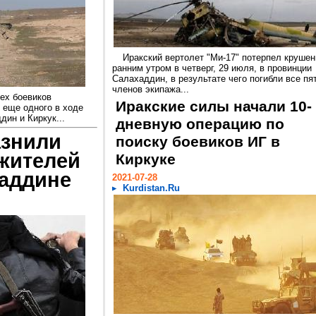
Иракский вертолет "Ми-17" потерпел крушен
ранним утром в четверг, 29 июля, в провинции
Салахаддин, в результате чего погибли все пя
членов экипажа...
ех боевиков
Иракские силы начали 10-
и еще одного в ходе
ин и Киркук...
дневную операцию по
азнили
поиску боевиков ИГ в
жителей
Киркуке
хаддине
2021-07-28
Kurdistan.Ru