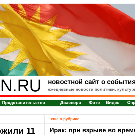
N.RU
новостной сайт о события
ежедневные новости политики, культур
Представительство
Диаспора
Фото
Видео
Оп
еще в рубрике
ожили 11
Ирак: при взрыве во врем