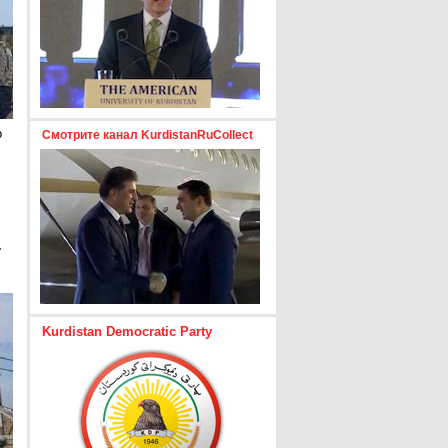
о
Смотрите канал KurdistanRuCollect
а
Kurdistan Democratic Party