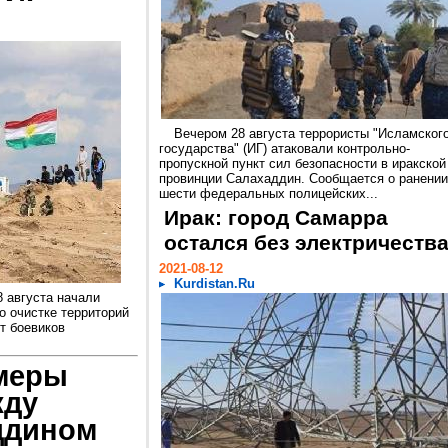
Вечером 28 августа террористы "Исламског
государства" (ИГ) атаковали контрольно-
пропускной пункт сил безопасности в иракской
провинции Салахаддин. Сообщается о ранении
шести федеральных полицейских...
Ирак: город Самарра
остался без электричеств
2021-08-12
Kurdistan.Ru
 августа начали
о очистке территорий
т боевиков
 меры
жду
ддином