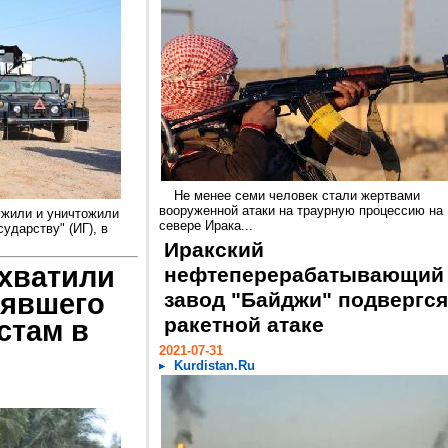
Не менее семи человек стали жертвами
вооруженной атаки на траурную процессию на
ужили и уничтожили
севере Ирака...
дарству" (ИГ), в
Иракский
ахватили
нефтеперерабатывающий
лявшего
завод "Байджи" подвергся
ракетной атаке
стам в
2021-07-31
Kurdistan.Ru