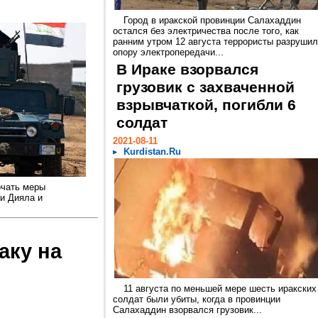
Город в иракской провинции Салахаддин
остался без электричества после того, как
ранним утром 12 августа террористы разруши
опору электропередачи...
В Ираке взорвался
грузовик с захваченной
взрывчаткой, погибли 6
солдат
2021-08-11
Kurdistan.Ru
очать меры
и Дияла и
аку на
11 августа по меньшей мере шесть иракских
солдат были убиты, когда в провинции
Салахаддин взорвался грузовик...