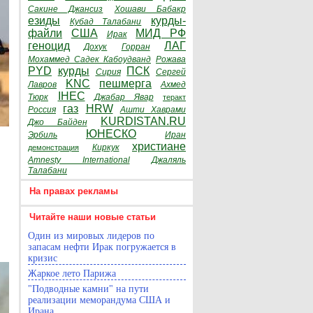
Сакине Джансиз
Хошави Бабакр
езиды
курды-
Кубад Талабани
файли
США
МИД РФ
Ирак
геноцид
ЛАГ
Дохук
Горран
Мохаммед Садек Кабоудванд
Рожава
PYD
курды
ПСК
Сирия
Сергей
KNC
пешмерга
Лавров
Ахмед
IHEC
Тюрк
Джабар Явар
теракт
газ
HRW
Россия
Ашти Хаврами
KURDISTAN.RU
Джо Байден
ЮНЕСКО
Эрбиль
Иран
христиане
Киркук
демонстрация
Amnesty International
Джаляль
Талабани
На правах рекламы
Читайте наши новые статьи
Один из мировых лидеров по
запасам нефти Ирак погружается в
кризис
Жаркое лето Парижа
"Подводные камни" на пути
реализации меморандума США и
Ирана