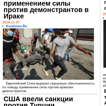
применением силы
против демонстрантов в
Ираке
20
2019-11-07
Kurdistan.Ru
ш
к
Ф
Европейский Союз выразил серьезную обеспокоенность
у
по поводу применения силы против иракских
демонстрантов...
США ввели санкции
против Турции