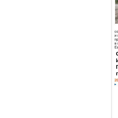
с
и
пр
в
Е
20