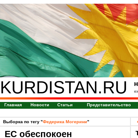
KURDISTAN.RU
н
е
Главная
Новости
Статьи
Представительство
Выборка по тегу "
Федерика Могерини
"
ЕС обеспокоен