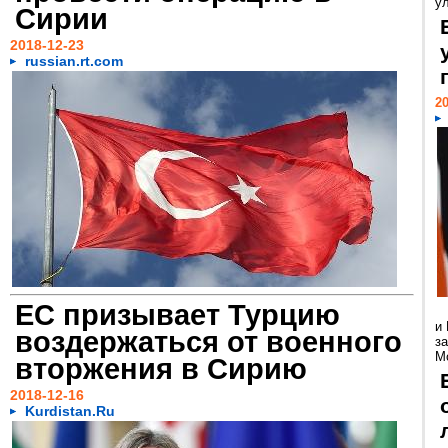
ул
Сирии
2018-12-23
russian.rt.com
20
ЕС призывает Турцию
и
воздержаться от военного
з
Мо
вторжения в Сирию
2018-12-16
Kurdistan.Ru