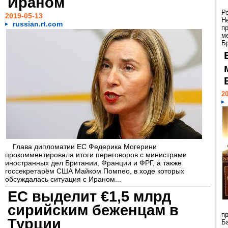
Ираном
Р
2019-05-13
Н
russian.rt.com
п
м
Бр
20
Глава дипломатии ЕС Федерика Могерини
прокомментировала итоги переговоров с министрами
иностранных дел Британии, Франции и ФРГ, а также
госсекретарём США Майком Помпео, в ходе которых
обсуждалась ситуация с Ираном...
ЕС выделит €1,5 млрд
сирийским беженцам в
п
Турции
Б