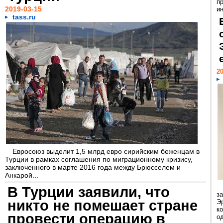
п
2019-03-15
и
tass.ru
20
Евросоюз выделит 1,5 млрд евро сирийским беженцам в
Турции в рамках соглашения по миграционному кризису,
заключенного в марте 2016 года между Брюсселем и
Анкарой...
В Турции заявили, что
з
никто не помешает стране
Э
к
провести операцию в
о