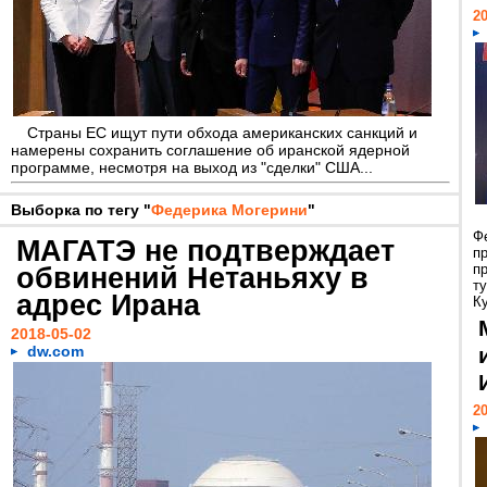
20
Страны ЕС ищут пути обхода американских санкций и
намерены сохранить соглашение об иранской ядерной
программе, несмотря на выход из "сделки" США...
Выборка по тегу "
Федерика Могерини
"
Ф
МАГАТЭ не подтверждает
п
п
обвинений Нетаньяху в
т
адрес Ирана
Ку
2018-05-02
dw.com
20