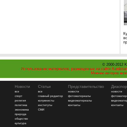
К
в
п
© 2000-2012 K
Использование материалов, размещенных на сайте Kurdistan
Мнение авторов мож
Новости
Статьи
Представительство
Диаспор
все
все
новости
новости
спорт
главный редактор
фотоматериалы
фотоматер
религия
колумнисты
видеоматериалы
видеомате
политика
институты
контакты
контакты
экономика
СМИ
природа
общество
культура