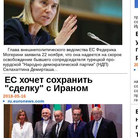
п
с
Ир
Глава внешнеполитического ведомства ЕС Федерика
Могерини заявила 22 ноября, что она надеется на скорое
освобождение бывшего сопредседателя турецкой про-
курдской "Народно-демократической партии" (НДП)
20
Селахаттина Демирташа...
ЕС хочет сохранить
н
"сделку" с Ираном
с
с
п
2018-05-16
г
ru.euronews.com