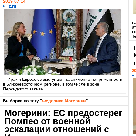
2019-07-14
iz.ru
н
а
п
Те
20
Ирак и Евросоюз выступают за снижение напряженности
в Ближневосточном регионе, в том числе в зоне
Персидского залива...
Выборка по тегу "
Федерика Могерини
"
Могерини: ЕС предостерёг
Помпео от военной
эскалации отношений с