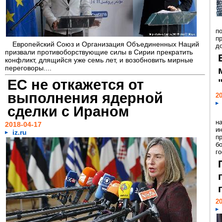
п
п
Европейский Союз и Организация Объединенных Наций
д
призвали противоборствующие силы в Сирии прекратить
конфликт, длящийся уже семь лет, и возобновить мирные
переговоры....
ЕС не откажется от
выполнения ядерной
20
сделки с Ираном
н
2018-04-17
и
iz.ru
п
б
го
20