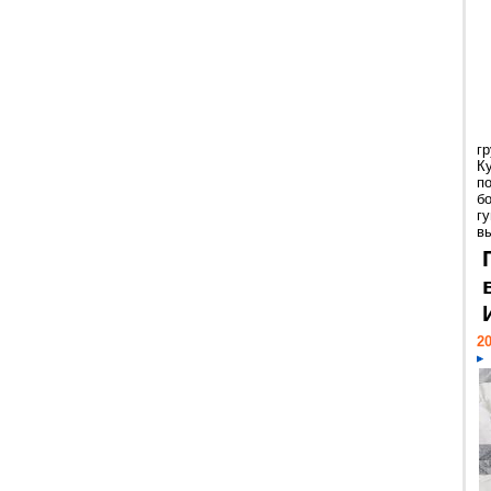
гр
К
п
б
г
в
20