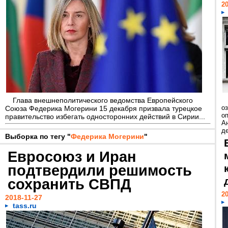
20
Глава внешнеполитического ведомства Европейского
о
Союза Федерика Могерини 15 декабря призвала турецкое
о
правительство избегать односторонних действий в Сирии...
А
де
Выборка по тегу "
Федерика Могерини
"
Евросоюз и Иран
подтвердили решимость
сохранить СВПД
20
2018-11-27
tass.ru