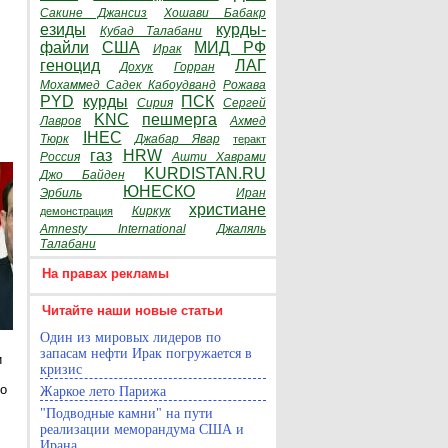
Сакине Джансиз
Хошави Бабакр
езиды
курды-
Кубад Талабани
файли
США
МИД РФ
Ирак
геноцид
ЛАГ
Дохук
Горран
Мохаммед Садек Кабоудванд
Рожава
PYD
курды
ПСК
Сирия
Сергей
KNC
пешмерга
Лавров
Ахмед
IHEC
Тюрк
Джабар Явар
теракт
газ
HRW
Россия
Ашти Хаврами
KURDISTAN.RU
Джо Байден
ЮНЕСКО
Эрбиль
Иран
христиане
Киркук
демонстрация
Amnesty International
Джаляль
Талабани
На правах рекламы
Читайте наши новые статьи
Один из мировых лидеров по
запасам нефти Ирак погружается в
и
кризис
то
Жаркое лето Парижа
"Подводные камни" на пути
реализации меморандума США и
Ирана