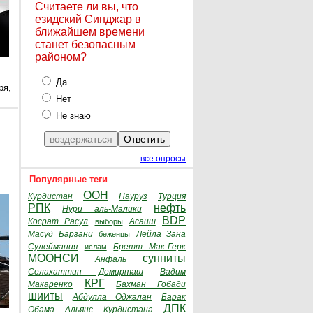
Считаете ли вы, что
езидский Синджар в
ближайшем времени
станет безопасным
районом?
Да
ря,
Нет
Не знаю
все опросы
Популярные теги
ООН
Курдистан
Науруз
Турция
РПК
нефть
Нури аль-Малики
BDP
Косрат Расул
Асаиш
выборы
Масуд Барзани
Лейла Зана
беженцы
Сулеймания
Бретт Мак-Герк
ислам
МООНСИ
сунниты
Анфаль
Селахаттин Демирташ
Вадим
КРГ
Макаренко
Бахман Гобади
шииты
Абдулла Оджалан
Барак
ДПК
Обама
Альянс Курдистана