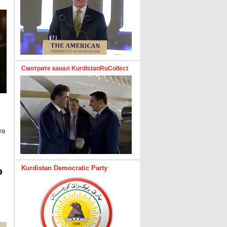
Смотрите канал KurdistanRuCollect
то
Kurdistan Democratic Party
ю