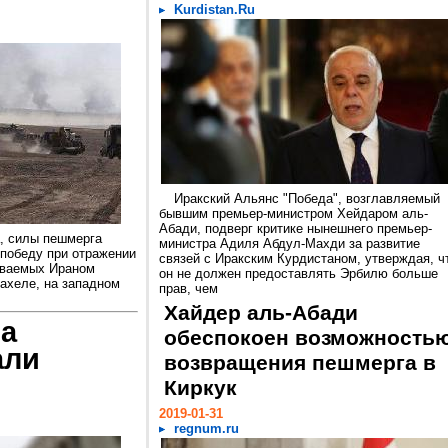
Kurdistan.Ru
Иракский Альянс "Победа", возглавляемый
бывшим премьер-министром Хейдаром аль-
Абади, подверг критике нынешнего премьер-
а, силы пешмерга
министра Адиля Абдул-Махди за развитие
победу при отражении
связей с Иракским Курдистаном, утверждая, ч
иваемых Ираном
он не должен предоставлять Эрбилю больше
Сахеле, на западном
прав, чем
Хайдер аль-Абади
на
обеспокоен возможность
али
возвращения пешмерга в
Киркук
2019-01-31
regnum.ru