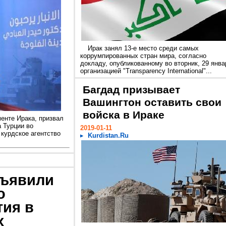
Ирак занял 13-е место среди самых
коррумпированных стран мира, согласно
докладу, опубликованному во вторник, 29 янва
организацией "Transparency International"...
Багдад призывает
Вашингтон оставить свои
войска в Ираке
енте Ирака, призвал
 Турции во
2019-01-11
 курдское агентство
Kurdistan.Ru
бъявили
о
тия в
х