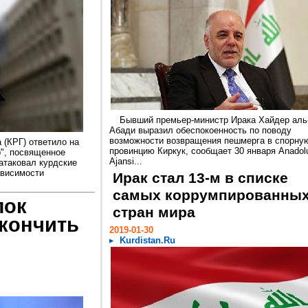
Бывший премьер-министр Ирака Хайдер аль
Абади выразил обеспокоенность по поводу
возможности возвращения пешмерга в спорну
 (КРГ) ответило на
провинцию Киркук, сообщает 30 января Anadol
р", посвященное
Ajansi...
 атаковал курдские
ависимости
Ирак стал 13-м в списке
самых коррумпированны
лок
стран мира
окончить
2019-01-30
Kurdistan.Ru