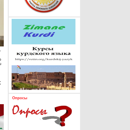
-
ю
u
х
Опросы