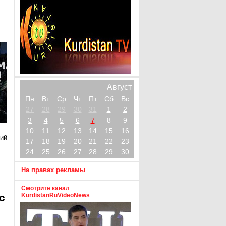
Август
Пн
Вт
Ср
Чт
Пт
Сб
Вс
27
28
29
30
31
1
2
3
4
5
6
7
8
9
10
11
12
13
14
15
16
кий
17
18
19
20
21
22
23
24
25
26
27
28
29
30
На правах рекламы
Смотрите канал
с
KurdistanRuVideoNews