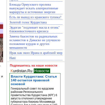
Блокада Ормузского пролива
вынуждает искать альтернативные
маршруты и источники энергии
Есть ли выход из иранского тупика?
Золотой голос Курдистана
Эрдоган "подливает масла в огонь"
ближневосточного кризиса
Замена баасистов на радикальных
исламистов в Дамаске не улучшило
положение курдов и других
меньшинств
Ирак как окно Ирана в арабский мир
Hani
Подпишитесь на наши новости
-
K
urdistan.Ru
Новости
 и
Власти Курдистана: Статья
140 остается правовой
основой
Генеральный совет по курдским
районам Регионального
правительства Курдистана (КРГ) 6
августа отклонил утверждение
губернатора Киркука Мохаммеда