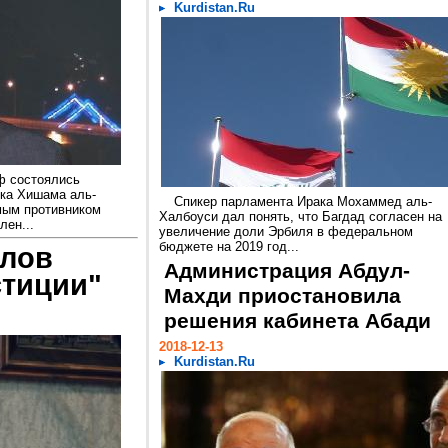
Kurdistan.Ru
ф состоялись
ика Хишама аль-
Спикер парламента Ирака Мохаммед аль-
мым противником
Халбоуси дал понять, что Багдад согласен на
лен...
увеличение доли Эрбиля в федеральном
бюджете на 2019 год...
слов
Администрация Абдул-
стиции"
Махди приостановила
решения кабинета Абади
2018-12-13
Kurdistan.Ru