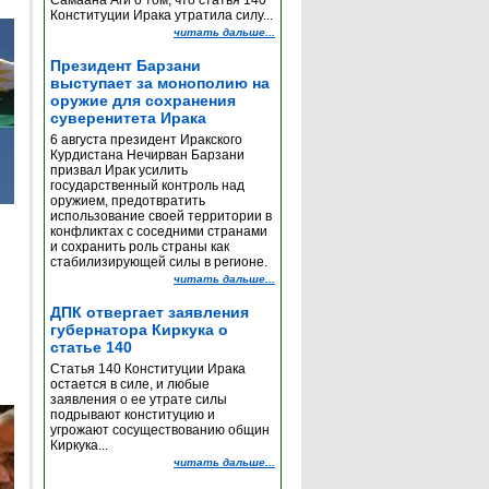
Самаана Аги о том, что статья 140
Конституции Ирака утратила силу...
читать дальше...
Президент Барзани
выступает за монополию на
оружие для сохранения
суверенитета Ирака
6 августа президент Иракского
Курдистана Нечирван Барзани
призвал Ирак усилить
государственный контроль над
оружием, предотвратить
использование своей территории в
конфликтах с соседними странами
и сохранить роль страны как
стабилизирующей силы в регионе.
читать дальше...
ДПК отвергает заявления
губернатора Киркука о
статье 140
Статья 140 Конституции Ирака
остается в силе, и любые
заявления о ее утрате силы
подрывают конституцию и
угрожают сосуществованию общин
Киркука...
читать дальше...