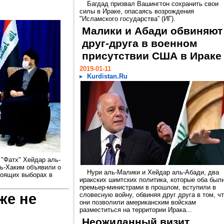
Багдад призвал Вашингтон сохранить свои
силы в Ираке, опасаясь возрождения
"Исламского государства” (ИГ).
Малики и Абади обвиняют
друг-друга в военном
присутствии США в Ираке
2019-01-11
Kurdistan.Ru
"Фатх" Хейдар аль-
ь-Хаким объявили о
Нури аль-Малики и Хейдар аль-Абади, два
тоящих выборах в
иракских шиитских политика, которые оба был
премьер-министрами в прошлом, вступили в
же не
словесную войну, обвиняя друг друга в том, ч
они позволили американским войскам
разместиться на территории Ирака...
Неожиданный визит