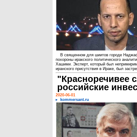
В священном для шиитов городе Наджа
похороны иракского политического аналит
Хашими. Эксперт, который был непримири
иранского присутствия в Ираке, был застре
"Красноречивее 
российские инве
2020-06-01
kommersant.ru