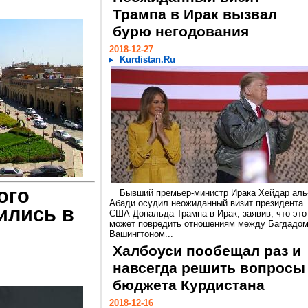
Трампа в Ирак вызвал
бурю негодования
2018-12-27
Kurdistan.Ru
ого
Бывший премьер-министр Ирака Хейдар аль
Абади осудил неожиданный визит президента
ились в
США Дональда Трампа в Ирак, заявив, что это
может повредить отношениям между Багдадом
Вашингтоном...
Халбоуси пообещал раз и
навсегда решить вопросы
бюджета Курдистана
2018-12-16