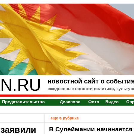
N.RU
новостной сайт о события
ежедневные новости политики, культур
Представительство
Диаспора
Фото
Видео
Оп
еще в рубрике
 заявили
В Сулеймании начинается