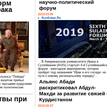
орм
научно-политический
форум
рака
2019-03-06
Kurdistan.Ru
В Американском университете Ирака в
Сулеймании (AUIS) стартует 6-й Сулейманийс
форум - ежегодное мероприятие, которое
пройдет под названием "Ирак и его соседи: на
пути к новому региональному порядку"...
Альянса "Победа"
 визитом прибыл
Альянс Абади
 с высшими курдскими
раскритиковал Абдул-
е политические
Махди за развитие связей 
твы при
Курдистаном
2019-02-07