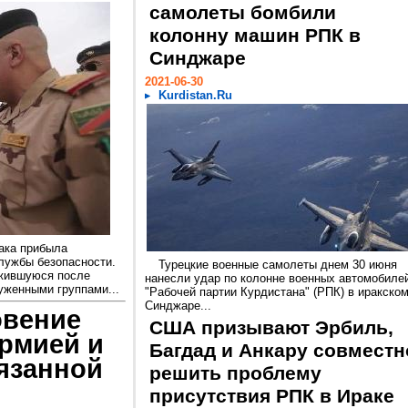
самолеты бомбили
колонну машин РПК в
Синджаре
2021-06-30
Kurdistan.Ru
ака прибыла
лужбы безопасности.
Турецкие военные самолеты днем 30 июня
ожившуюся после
нанесли удар по колонне военных автомобиле
уженными группами...
"Рабочей партии Курдистана" (РПК) в иракско
Синджаре...
овение
США призывают Эрбиль,
рмией и
Багдад и Анкару совместн
язанной
решить проблему
присутствия РПК в Ираке