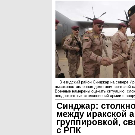
В езидский район Синджар на севере Ир
высокопоставленная делегация иракской с
Военные намерены оценить ситуацию, сл
неоднократных столкновений армии с воор
Синджар: столкн
между иракской а
группировкой, св
с РПК