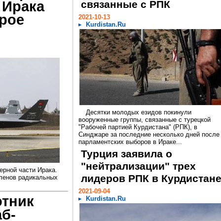
 Ирака
связанные с РПК
рое
2021-10-13
Kurdistan.Ru
Десятки молодых езидов покинули
вооруженные группы, связанные с турецкой
"Рабочей партией Курдистана" (РПК), в
Синджаре за последние несколько дней после
парламентских выборов в Ираке...
Турция заявила о
"нейтрализации" трех
ерной части Ирака.
лидеров РПК в Курдистан
членов радикальных
2021-09-04
отник
Kurdistan.Ru
аб-