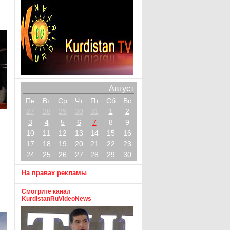
Август
Пн
Вт
Ср
Чт
Пт
Сб
Вс
27
28
29
30
31
1
2
3
4
5
6
7
8
9
10
11
12
13
14
15
16
17
18
19
20
21
22
23
24
25
26
27
28
29
30
На правах рекламы
е
Смотрите канал
KurdistanRuVideoNews