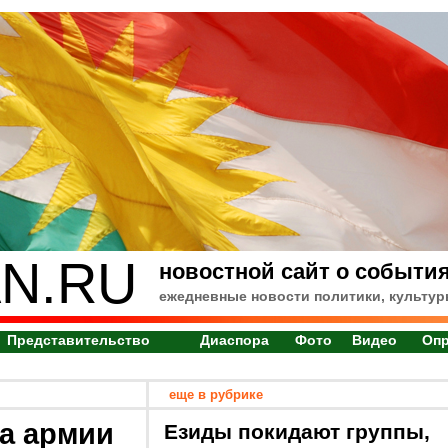
N.RU
новостной сайт о события
ежедневные новости политики, культур
Представительство
Диаспора
Фото
Видео
Оп
еще в рубрике
ра армии
Езиды покидают группы,