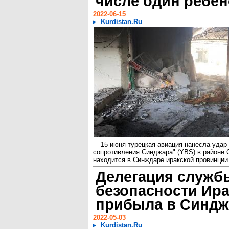
числе один ребен
2022-06-15
Kurdistan.Ru
15 июня турецкая авиация нанесла удар
сопротивления Синджара" (YBS) в районе 
находится в Синждаре иракской провинции 
Делегация служб
безопасности Ира
прибыла в Синдж
2022-05-03
Kurdistan.Ru