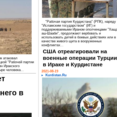
"Рабочая партия Курдистана" (РПК), наряду
"Исламским государством" (ИГ) и
поддерживаемыми Ираном ополченцами "Хаш
аш-Шааби", продолжают вербовать и
использовать детей в боевых действиях или в
качестве живого щита в вооруженных
конфликтах...
США отреагировали на
военные операции Турции
ик атаковал
цкой "Рабочей партии
в Ираке и Курдистане
ян Иракского
ыре человека...
2021-08-19
Kurdistan.Ru
ет
него в