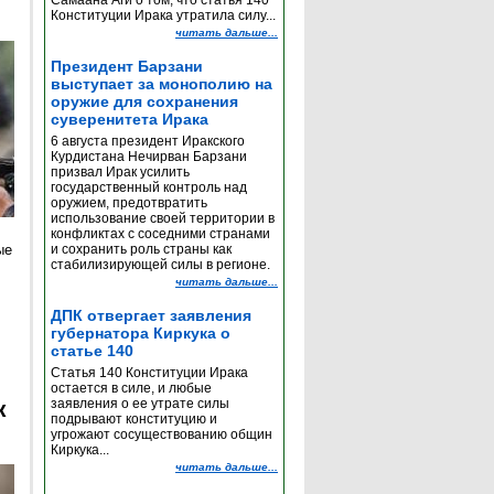
Самаана Аги о том, что статья 140
Конституции Ирака утратила силу...
читать дальше...
Президент Барзани
выступает за монополию на
оружие для сохранения
суверенитета Ирака
6 августа президент Иракского
Курдистана Нечирван Барзани
призвал Ирак усилить
государственный контроль над
оружием, предотвратить
использование своей территории в
конфликтах с соседними странами
ые
и сохранить роль страны как
стабилизирующей силы в регионе.
читать дальше...
ДПК отвергает заявления
губернатора Киркука о
статье 140
Статья 140 Конституции Ирака
остается в силе, и любые
к
заявления о ее утрате силы
подрывают конституцию и
угрожают сосуществованию общин
Киркука...
читать дальше...