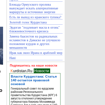
Блокада Ормузского пролива
вынуждает искать альтернативные
маршруты и источники энергии
Есть ли выход из иранского тупика?
Золотой голос Курдистана
Эрдоган "подливает масла в огонь"
ближневосточного кризиса
Замена баасистов на радикальных
исламистов в Дамаске не улучшило
положение курдов и других
меньшинств
Ирак как окно Ирана в арабский мир
Hani
Подпишитесь на наши новости
K
urdistan.Ru
Новости
й
м
Власти Курдистана: Статья
140 остается правовой
основой
Генеральный совет по курдским
о
районам Регионального
правительства Курдистана (КРГ) 6
августа отклонил утверждение
губернатора Киркука Мохаммеда