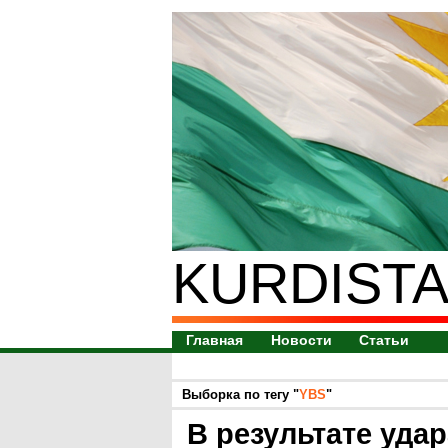
KURDISTA
Главная
Новости
Статьи
Выборка по тегу "
YBS
"
В результате уда