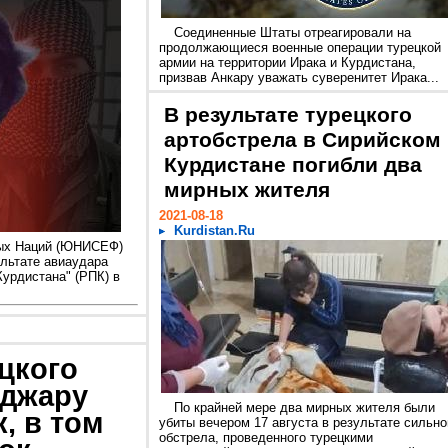
Соединенные Штаты отреагировали на
продолжающиеся военные операции турецкой
армии на территории Ирака и Курдистана,
призвав Анкару уважать суверенитет Ирака...
В результате турецкого
артобстрела в Сирийском
Курдистане погибли два
мирных жителя
2021-08-18
Kurdistan.Ru
ных Наций (ЮНИСЕФ)
ультате авиаудара
Курдистана" (РПК) в
ецкого
нджару
По крайней мере два мирных жителя были
, в том
убиты вечером 17 августа в результате сильно
обстрела, проведенного турецкими