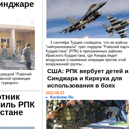
Синджаре
3 сентября Турция сообщила, что ее войска
"нейтрализовали" трех лидеров "Рабочей парт
Курдистана" (РПК) в приграничных районах
Иракского Курдистана, где Анкара ведет
воздушные и наземные операции против этой
вооруженной группы...
США: РПК вербует детей и
турецкой "Рабочей
Синджара и Киркука для
акской провинции
 турецкого
использования в боях
2021-08-23
отник
Kurdistan.Ru
биль РПК
стане