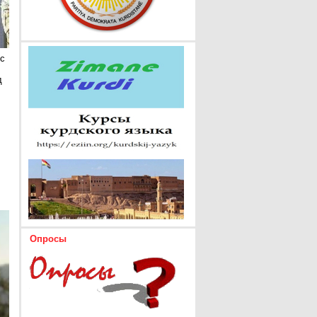
 с
д
Опросы