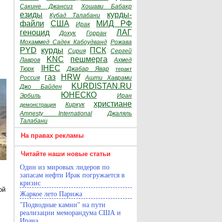
Сакине Джансиз
Хошави Бабакр
езиды
курды-
Кубад Талабани
файли
США
МИД РФ
Ирак
геноцид
ЛАГ
Дохук
Горран
Мохаммед Садек Кабоудванд
Рожава
PYD
курды
ПСК
Сирия
Сергей
KNC
пешмерга
Лавров
Ахмед
IHEC
Тюрк
Джабар Явар
теракт
газ
HRW
Россия
Ашти Хаврами
KURDISTAN.RU
Джо Байден
ЮНЕСКО
Эрбиль
Иран
христиане
Киркук
демонстрация
Amnesty International
Джаляль
Талабани
На правах рекламы
Читайте наши новые статьи
Один из мировых лидеров по
запасам нефти Ирак погружается в
кризис
ой
Жаркое лето Парижа
"Подводные камни" на пути
реализации меморандума США и
Ирана