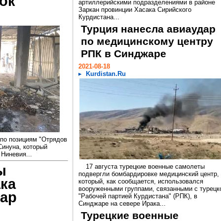
ок
артиллерийскими подразделениями в районе
Заркан провинции Хасака Сирийского
Курдистана...
Турция нанесла авиаудар
по медицинскому центру
РПК в Синджаре
2021-08-18
Kurdistan.Ru
 по позициям "Отрядов
Синуна, который
Ниневия...
ы
17 августа турецкие военные самолеты
подвергли бомбардировке медицинский центр,
ка
который, как сообщается, использовался
вооруженными группами, связанными с турецк
ар
"Рабочей партией Курдистана" (РПК), в
Синджаре на севере Ирака...
Турецкие военные