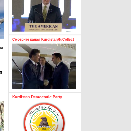
Смотрите канал KurdistanRuCollect
ии
з
Kurdistan Democratic Party