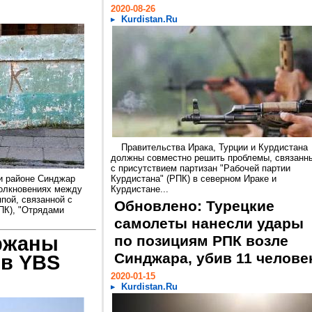
2020-08-26
Kurdistan.Ru
Правительства Ирака, Турции и Курдистана
должны совместно решить проблемы, связанн
с присутствием партизан "Рабочей партии
и районе Синджар
Курдистана" (РПК) в северном Ираке и
толкновениях между
Курдистане...
пой, связанной с
Обновлено: Турецкие
ПК), "Отрядами
самолеты нанесли удары
ржаны
по позициям РПК возле
Синджара, убив 11 челове
ов YBS
2020-01-15
Kurdistan.Ru