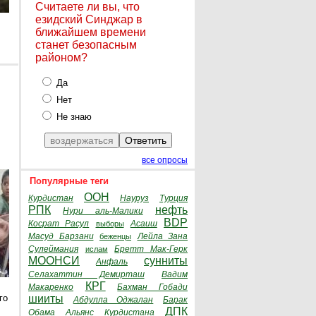
Считаете ли вы, что
езидский Синджар в
ближайшем времени
станет безопасным
районом?
Да
Нет
Не знаю
все опросы
Популярные теги
ООН
Курдистан
Науруз
Турция
РПК
нефть
Нури аль-Малики
BDP
Косрат Расул
Асаиш
выборы
Масуд Барзани
Лейла Зана
беженцы
Сулеймания
Бретт Мак-Герк
ислам
МООНСИ
сунниты
Анфаль
Селахаттин Демирташ
Вадим
КРГ
Макаренко
Бахман Гобади
го
шииты
Абдулла Оджалан
Барак
ДПК
Обама
Альянс Курдистана