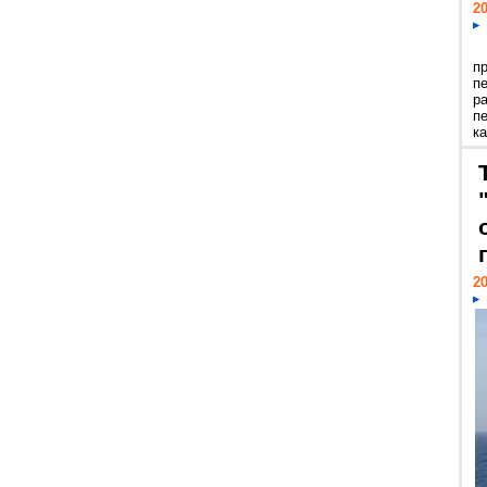
20
п
п
р
п
ка
20