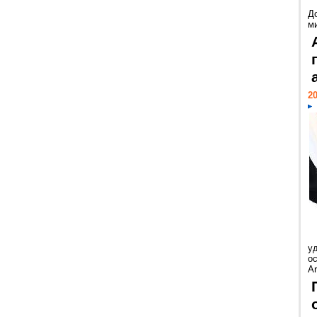
Д
м
20
у
ос
Ar