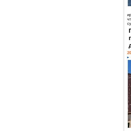
и
ч
с
20