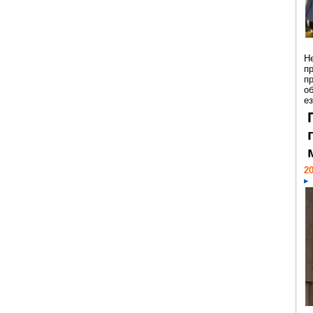
Н
п
п
о
ез
20