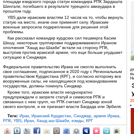
площади езидского города статуи командира РПК Зардашта
Шингали, погибшего в результате турецкого авиаудара в
прошлом году.
YBS дали иракским властям 12 часов на то, чтобы вернуть
статую на место, иначе они применят силу. Иракские
военные запросила подкрепление для решения этой
проблемы.
Как рассказал командир курдских сил пешмерга Касим
Шешу, некоторые группировки поддерживаемого Ираном
ополчения "Хашд аш-Шааби" встали на сторону РПК,
выступив против иракской армии, что еще больше ухудшает
ситуацию в Синджаре.
Федеральное правительство Ирака не смогло выполнить
д
свое соглашение, подписанное в 2020 году с Региональным
в
правительством Курдистана (КРГ), и согласно которому все
Н
вооруженные силы, не находящиеся под командованием
государства, должны покинуть Синджар.
Кроме того, иракские власти неоднократно
предупреждали о запрете статуй и символов РПК и
20
связанных с нею групп, но РПК считает Синджар зоной
своего контроля, и не признает власти Багдада или Эрбиля.
Теги:
Ирак
,
Иракский Курдистан
,
Синджар
,
армия Ирака
,
РПК
,
YBS
,
Иран
,
Хашд аш-Шааби
,
езиды
,
КРГ