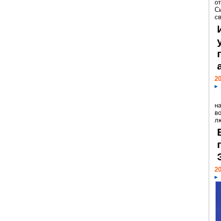
о
С
св
20
н
в
лю
20