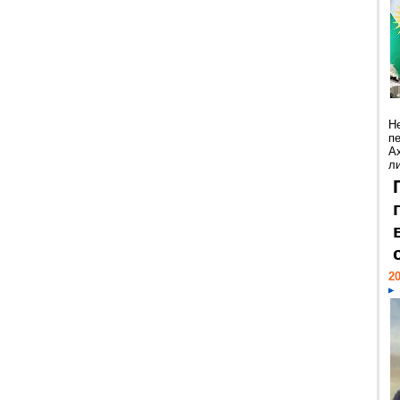
Н
п
А
ли
20