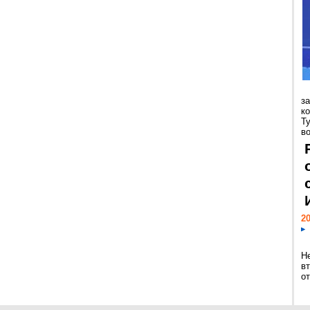
з
к
Т
во
20
Н
в
о