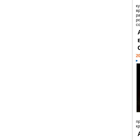
к
в
р
р
с
20
п
к