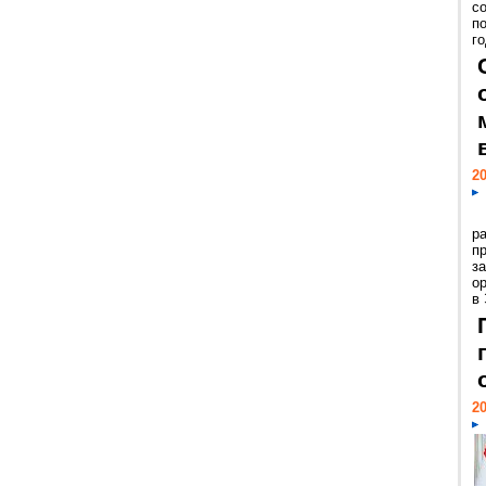
с
п
го
20
р
пр
з
о
в
20