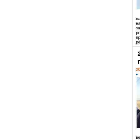
п
н
з
р
п
ре
20
ве