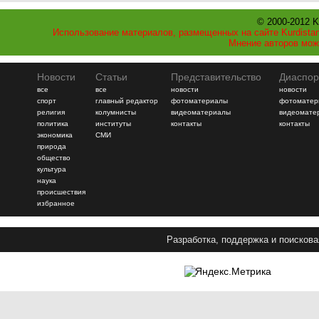
© 2000-2012 K
Использование материалов, размещенных на сайте Kurdistan
Мнение авторов мож
Новости
Статьи
Представительство
Диаспор
все
все
новости
новости
спорт
главный редактор
фотоматериалы
фотоматер
религия
колумнисты
видеоматериалы
видеомате
политика
институты
контакты
контакты
экономика
СМИ
природа
общество
культура
наука
происшествия
избранное
Разработка, поддержка и поискова