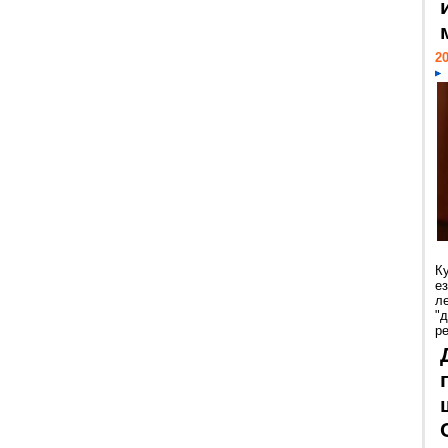
20
К
е
л
"
р