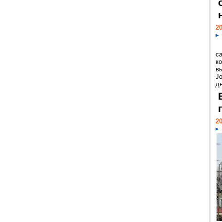
20
с
к
в
Jo
дн
20