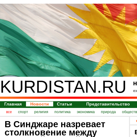
KURDISTAN.RU
н
е
Главная
Новости
Статьи
Представительство
все
спорт
религия
политика
экономика
природа
обществ
В Синджаре назревает
столкновение между