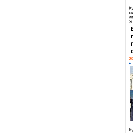
К
ок
а
У
20
К