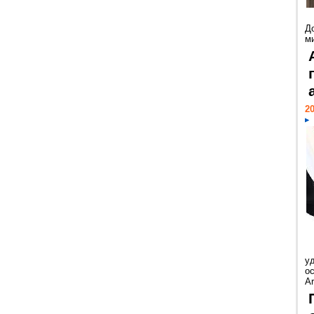
Д
м
20
у
ос
Ar