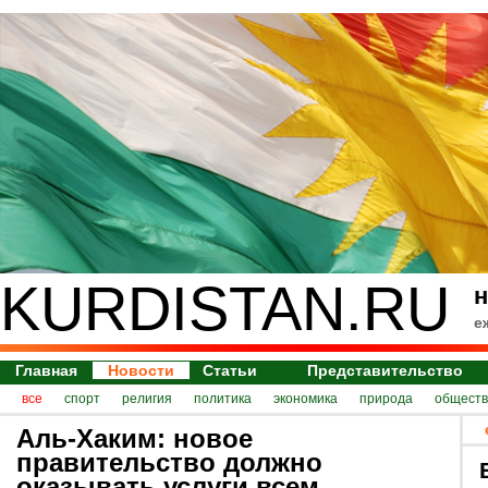
KURDISTAN.RU
н
е
Главная
Новости
Статьи
Представительство
все
спорт
религия
политика
экономика
природа
обществ
Аль-Хаким: новое
правительство должно
оказывать услуги всем