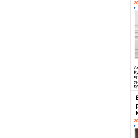
20
А
К
п
у
ку
20