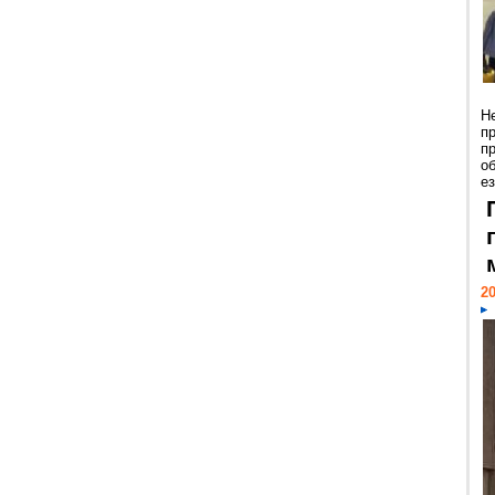
Н
п
п
о
ез
20