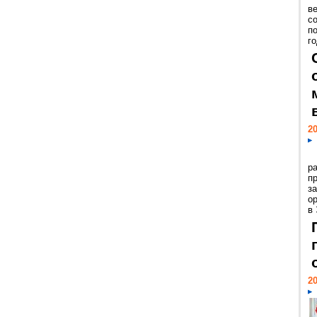
ве
с
п
го
20
р
пр
з
о
в
20