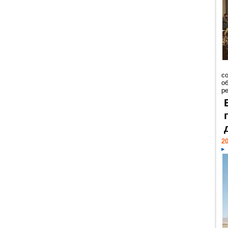
со
о
ре
20