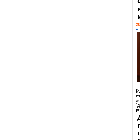
20
К
е
л
"
р