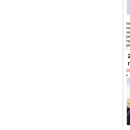
п
н
з
р
п
ре
20