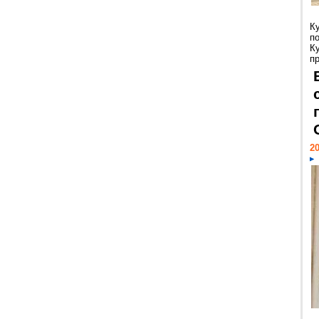
К
п
К
пр
20