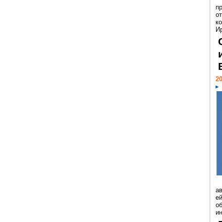
п
о
к
И
20
а
ей
о
и