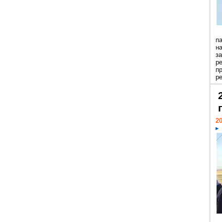
п
н
з
р
п
ре
20