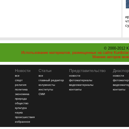
и
ч
с
© 2000-2012 K
Использование материалов, размещенных на сайте Kurdistan
Мнение авторов мож
Новости
Статьи
Представительство
Диаспор
все
все
новости
новости
спорт
главный редактор
фотоматериалы
фотоматер
религия
колумнисты
видеоматериалы
видеомате
политика
институты
контакты
контакты
экономика
СМИ
природа
общество
культура
наука
происшествия
избранное