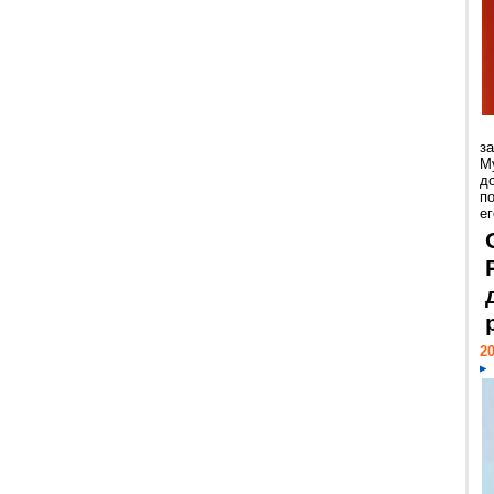
з
М
д
п
ег
20