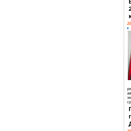
20
р
ав
з
с