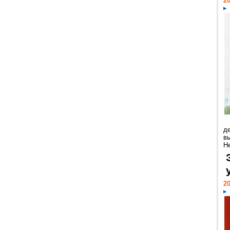
20
д
в
Н
20