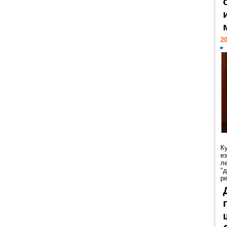
20
К
е
л
"
р