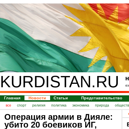
KURDISTAN.RU
н
е
Главная
Новости
Статьи
Представительство
все
спорт
религия
политика
экономика
природа
обществ
Операция армии в Дияле:
убито 20 боевиков ИГ,