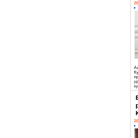
20
А
К
п
у
ку
20