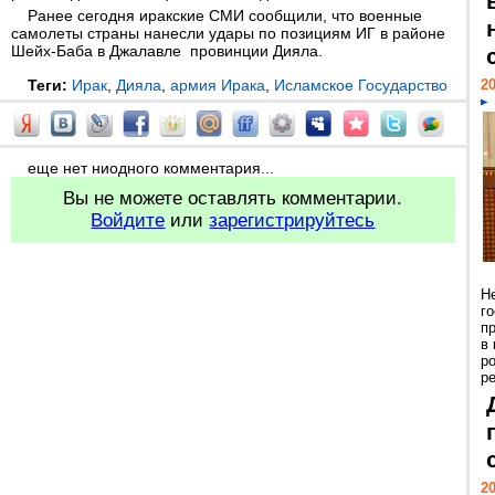
Ранее сегодня иракские СМИ сообщили, что военные
самолеты страны нанесли удары по позициям ИГ в районе
Шейх-Баба в Джалавле провинции Дияла.
Теги:
Ирак
,
Дияла
,
армия Ирака
,
Исламское Государство
20
еще нет ниодного комментария...
Вы не можете оставлять комментарии.
Войдите
или
зарегистрируйтесь
Н
г
п
в
р
ре
20