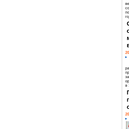
ве
с
п
го
20
р
пр
з
о
в
20