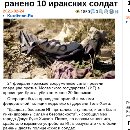
ранено 10 иракских солдат
2021-02-24
1850
0
Kurdistan.Ru
20
24 февраля иракские вооруженные силы провели
операцию против "Исламского государства" (ИГ) в
провинции Дияла, убив не менее 20 боевиков.
Операция была проведена армией и силами
Р
федеральной полиции недалеко от деревни Тель-Хама.
а
"Двадцать боевиков ИГ прятались в туннеле, и они были
К
ликвидированы силами безопасности", - сообщил мэр
ст
города Дакук Луис Хидхир. Позже, по словам чиновника,
сработало взрывное устройство ИГ, в результате чего были
ранены десять полицейских и солдат.