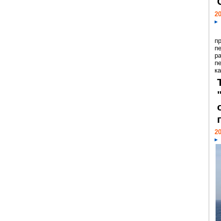
20
п
п
р
п
ка
20