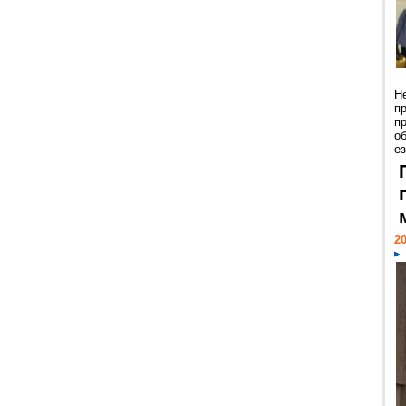
Н
п
п
о
ез
20