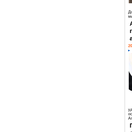
Д
м
20
у
ос
Ar