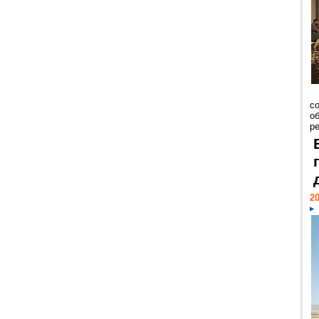
со
о
ре
20