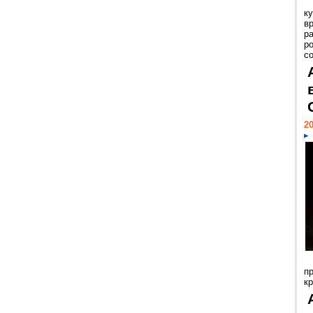
к
в
р
р
с
20
п
к