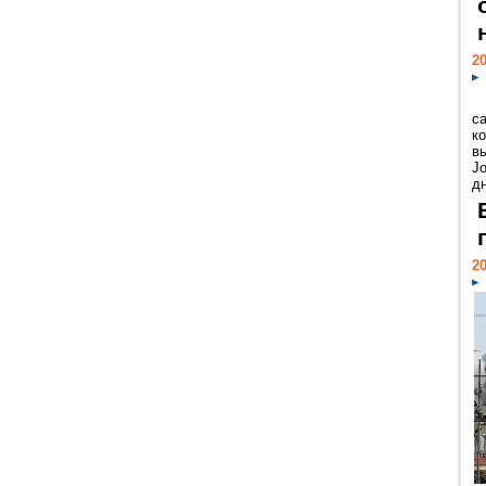
20
с
к
в
Jo
дн
20