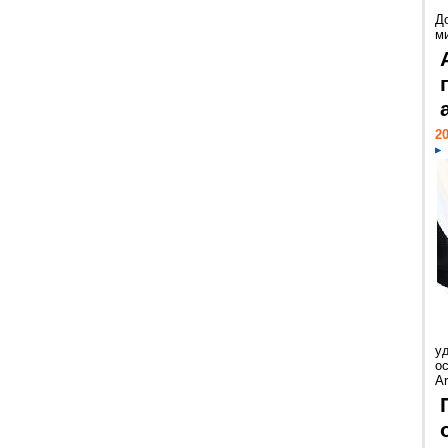
Д
м
20
у
ос
Ar