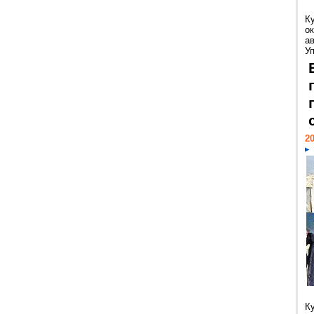
К
ок
а
У
20
К