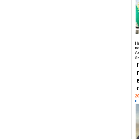
Н
п
А
ли
20