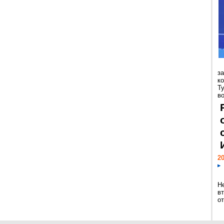
з
к
Т
во
20
Н
в
о