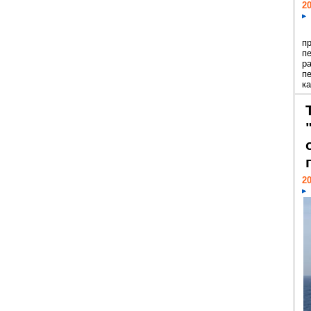
20
п
п
р
п
ка
20