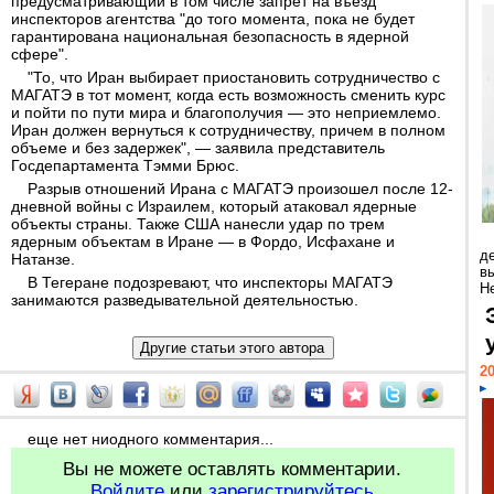
предусматривающий в том числе запрет на въезд
инспекторов агентства "до того момента, пока не будет
гарантирована национальная безопасность в ядерной
сфере".
"То, что Иран выбирает приостановить сотрудничество с
МАГАТЭ в тот момент, когда есть возможность сменить курс
и пойти по пути мира и благополучия — это неприемлемо.
Иран должен вернуться к сотрудничеству, причем в полном
объеме и без задержек", — заявила представитель
Госдепартамента Тэмми Брюс.
Разрыв отношений Ирана с МАГАТЭ произошел после 12-
дневной войны с Израилем, который атаковал ядерные
объекты страны. Также США нанесли удар по трем
ядерным объектам в Иране — в Фордо, Исфахане и
д
Натанзе.
в
В Тегеране подозревают, что инспекторы МАГАТЭ
Н
занимаются разведывательной деятельностью.
20
еще нет ниодного комментария...
Вы не можете оставлять комментарии.
Войдите
или
зарегистрируйтесь