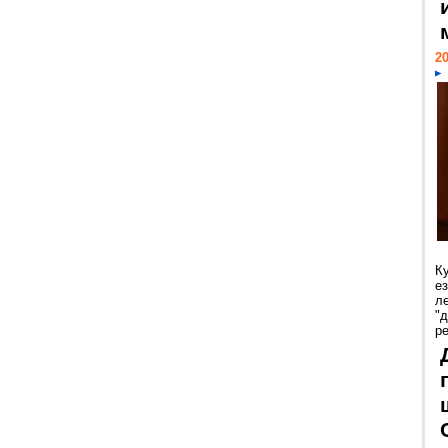
20
К
е
л
"
р