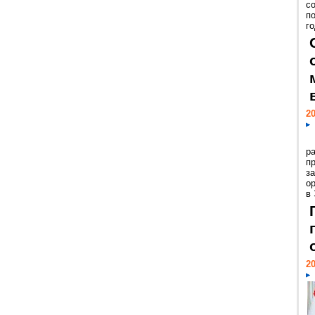
с
п
го
20
р
пр
з
о
в
20