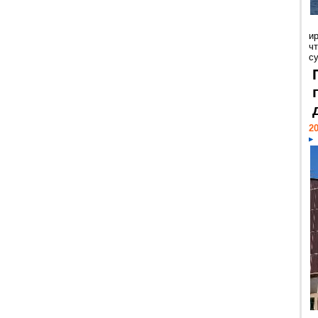
и
ч
с
20