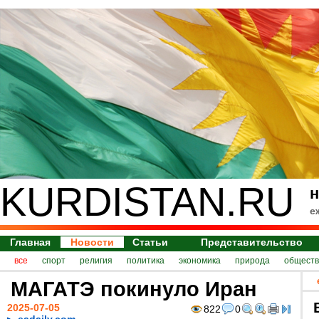
KURDISTAN.RU
н
е
Главная
Новости
Статьи
Представительство
все
спорт
религия
политика
экономика
природа
обществ
МАГАТЭ покинуло Иран
2025-07-05
822
0