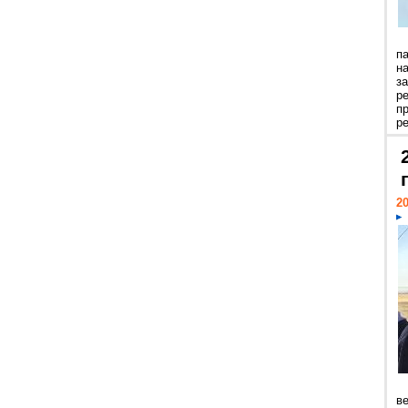
п
н
з
р
п
ре
20
ве