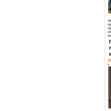
Н
п
п
о
ез
20