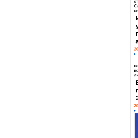
о
С
св
20
н
в
лю
20