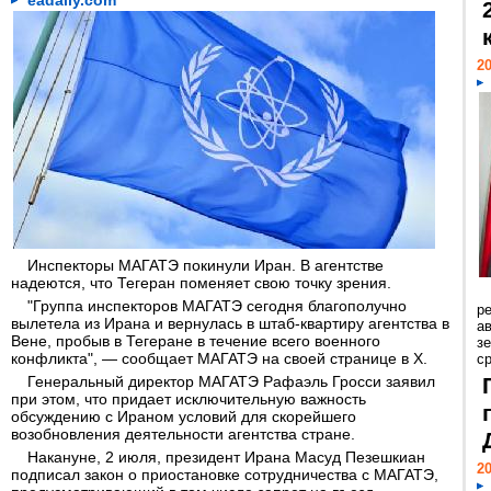
eadaily.com
20
Инспекторы МАГАТЭ покинули Иран. В агентстве
надеются, что Тегеран поменяет свою точку зрения.
"Группа инспекторов МАГАТЭ сегодня благополучно
р
вылетела из Ирана и вернулась в штаб-квартиру агентства в
ав
Вене, пробыв в Тегеране в течение всего военного
з
конфликта", — сообщает МАГАТЭ на своей странице в Х.
с
Генеральный директор МАГАТЭ Рафаэль Гросси заявил
при этом, что придает исключительную важность
обсуждению с Ираном условий для скорейшего
возобновления деятельности агентства стране.
Накануне, 2 июля, президент Ирана Масуд Пезешкиан
20
подписал закон о приостановке сотрудничества с МАГАТЭ,