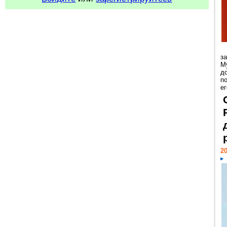
з
М
д
п
ег
20