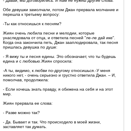
- Давай, мы договорились. И нам не нужны другие слова.
Обе девушки замолчали, потом Джан прервала молчание и
перешла к третьему вопросу:
-Ты как относишься к песням?
Жиян очень любила песни и мелодии, которые
унаследовала от отца, и ответила песней "ле-ле дай ике".
Когда она закончила петь, Джан зааплодировала, так песня
пришлась девушка по душе:
- Я вижу ты и песня едины. Это обозначает, что ты будешь
едина и с любовью.Жиян спросила:
-А ты, видимо, к любви по-другому относишься.-У меня
никого нет, - очень серьезно и грустно ответила Джан. – И,
помолчав, продолжила:
- Если хочешь знать правду, я обижена на себя и на этот
мир.
Жиян прервала ее слова:
- Разве можно так?
- Да. Бывает и так. Что происходило в моей жизни,
заставляет так думать.