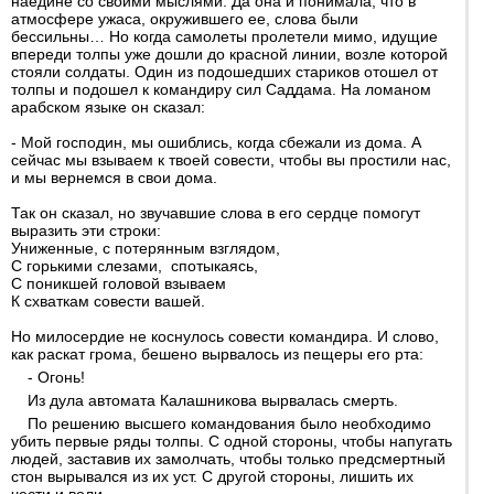
наедине со своими мыслями. Да она и понимала, что в
атмосфере ужаса, окружившего ее, слова были
бессильны… Но когда самолеты пролетели мимо, идущие
впереди толпы уже дошли до красной линии, возле которой
стояли солдаты. Один из подошедших стариков отошел от
толпы и подошел к командиру сил Саддама. На ломаном
арабском языке он сказал:
- Мой господин, мы ошиблись, когда сбежали из дома. А
сейчас мы взываем к твоей совести, чтобы вы простили нас,
и мы вернемся в свои дома.
Так он сказал, но звучавшие слова в его сердце помогут
выразить эти строки:
Униженные, с потерянным взглядом,
С горькими слезами, спотыкаясь,
С поникшей головой взываем
К схваткам совести вашей.
Но милосердие не коснулось совести командира. И слово,
как раскат грома, бешено вырвалось из пещеры его рта:
- Огонь!
Из дула автомата Калашникова вырвалась смерть.
По решению высшего командования было необходимо
убить первые ряды толпы. С одной стороны, чтобы напугать
людей, заставив их замолчать, чтобы только предсмертный
стон вырывался из их уст. С другой стороны, лишить их