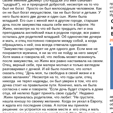
своим именем Джомерт (по-курдски это имя означает
п
"щедрый"), но и природной добротой, несмотря на то что
о
был не богат. Просто он был милосердным человеком. Как
к
он не был богат имуществом, так не был богат и детьми. У
И
него было всего две дочки и один сын. Жиян была
младшей. Его сын с женой жил в другом городе, старшая
дочь после замужества нашла себе место в Европе. Но
Жиян, несмотря на то что ей было тридцать лет и она
преподавала английский язык в родном городе, все равно
осталась для родителей младшей. Об одиночестве дочери
20
и мать, и отец постоянно говорили между собой, а когда
обращались к ней, она всегда отвечала одинаково:
"Замужество существует не для одного дня. Если мне не
понравится мужчина, я ни за что не пойду за него замуж".
Хотя мама и говорила ей, что любовь может возникнуть
после замужества, но Жиян все равно настаивала на своем.
Отец, верный себе, при матери молчал и только взглядом
разговаривал с дочкой. И ей было понятно, что хотел
сказать отец: "Дочь моя, ты свободна в своей жизни и в
своих желаниях". Несмотря на то, что годы шли, отец
никогда не терял надежды, он был уверен в том, что его
дочка стоит на правильном пути. Конечно, мать не была
согласна с ним и говорила: "Если дочь будет стареть в доме
отца, ей нелегко будет принять свою судьбу". Недавно
а
Жиян призналась родителям, что любит: "Не грустите,
ей
нашла юношу по своему желанию. Когда он уехал в Европу,
о
я ждала его последние слова. А потом мы приняли
и
решение: он устроится на новом месте и его отец и мать