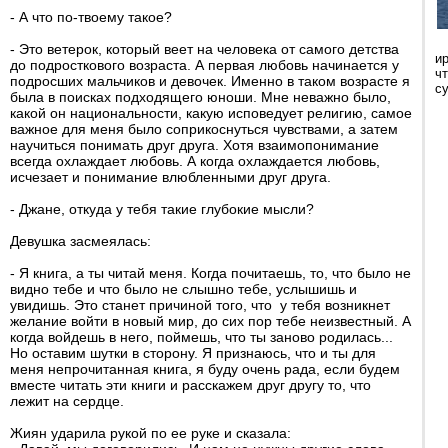
- А что по-твоему такое?
- Это ветерок, который веет на человека от самого детства
и
до подросткового возраста. А первая любовь начинается у
ч
подросших мальчиков и девочек. Именно в таком возрасте я
с
была в поисках подходящего юноши. Мне неважно было,
какой он национальности, какую исповедует религию, самое
важное для меня было соприкоснуться чувствами, а затем
научиться понимать друг друга. Хотя взаимопонимание
всегда охлаждает любовь. А когда охлаждается любовь,
исчезает и понимание влюбленными друг друга.
- Джане, откуда у тебя такие глубокие мысли?
Девушка засмеялась:
- Я книга, а ты читай меня. Когда почитаешь, то, что было не
видно тебе и что было не слышно тебе, услышишь и
увидишь. Это станет причиной того, что у тебя возникнет
желание войти в новый мир, до сих пор тебе неизвестный. А
когда войдешь в него, поймешь, что ты заново родилась...
Но оставим шутки в сторону. Я признаюсь, что и ты для
меня непрочитанная книга, я буду очень рада, если будем
вместе читать эти книги и расскажем друг другу то, что
лежит на сердце.
Жиян ударила рукой по ее руке и сказала: