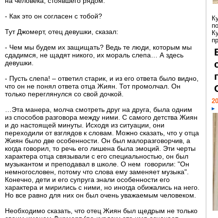
на человека, стоявшего рядом.
- Как это он согласен с тобой?
К
п
Тут Джомерт, отец девушки, сказал:
К
пр
- Чем мы будем их защищать? Ведь те люди, которым мы
сдадимся, не щадят никого, их мораль слепа… А здесь
девушки.
- Пусть слепа! – ответил старик, и из его ответа было видно,
что он не понял ответа отца Жиян. Тот промолчал. Он
только переглянулся со свой дочкой.
20
…Эта манера, молча смотреть друг на друга, была одним
из способов разговора между ними. С самого детства Жиян
и до настоящей минуты. Исходя из ситуации, они
переходили от взглядов к словам. Можно сказать, что у отца
Жиян было две особенности. Он был малоразговорчив, а
когда говорил, то речь его лишена была эмоций. Эти черты
характера отца связывали с его специальностью, он был
музыкантом и преподавал в школе. О нем говорили: "Он
немногословен, потому что слова ему заменяет музыка".
Конечно, дети и его супруга знали особенности его
характера и мирились с ними, но иногда обижались на него.
Но все равно для них он был очень уважаемым человеком.
Необходимо сказать, что отец Жиян был щедрым не только