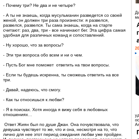
- Почему три? Не два и не четыре?
Д
- А ты не знаешь, когда мусульманин разведется со своей
м
женой, он должен три раза произнести: я развелся,
развелся, развелся. Ты сама знаешь, когда на старте
считают: раз, два, три - все начинают бег. Эта цифра самая
удобная для различных команд и сопоставлений.
- Ну хорошо, что за вопросы?
20
- Эти три вопроса обо всем и ни о чем.
- Пусть Бог мне поможет ответить на твои вопросы.
- Если ты будешь искренна, ты сможешь ответить на все
три.
- Давай, надеюсь, что смогу.
- Как ты относишься к любви?
- Я в поисках. Хотя иногда я вижу себя в любовных
отношениях…
у
ос
Ответ Жиян был по душе Джан. Она почувствовала, что
Ar
девушка чувствует то же, что и она, несмотря на то, что
лично для нее этот период ожидания любви уже пройден.