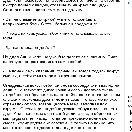
Дядя Али посмотрел на говорившего, но, ничего не ответив,
быстро пошел к валуну, стоявшему на краю площадки.
Остановившись, долго смотрел в долину.
- Вы не слышите их крики? – в его голосе была
неприкрытая боль. С этой болью он продолжил:
- И тогда их крик ужаса и боли никто не слышал, только
горы…
- Да чьи голоса, дядя Али?
Но дядя Али мысленно уже был далеко от знакомых. Сидя
на валуне, он разговаривал сам с собой:
- На войны ради спасения Родины мы всегда ходили вокруг
смерти, а сейчас мы ходим вокруг шашлыков.
Оглядевшись вокруг себя, он снова сосредоточил взгляд на
долине. И тотчас же дикие крики и слезы десятков тысяч
людей снова обрушились на него. Эти вопли отчаяния горы
с
слышали несколько десятилетий назад. Теперь же их эхо,
п
отражаясь от гор, возвращалось назад, заполняя всю
с
округу… Слезы горя, подобно дождю, обрушились на него.
Дядя Али вновь оказался в этой долине среди обреченных,
как тридцать лет назад. Тогда он прекрасно понимал, что
смерть ходит рядом с человеком не только на войне, что
многотысячная людская толпа в долине течет в