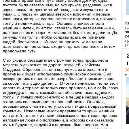
тем как отправиться в путь, окину взором долину: одна
пустота была ответом ему, но эхо криков, раздававшихся
здесь несколько десятилетий назад, так и звучало в его
ушах… С первыми шагами вверх он вспомнил и первые
свои шаги, которые сделал вместе с партизанами, покидая
толпу и поднимаясь в горы. Оставив в неизвестности
п
н
женщин и детей, они тихо, стараясь быть незамеченными,
з
шли все вверх и вверх. Но мысли их были там, в долине. Да,
р
они ушли из толпы, чтобы солдаты врага не признали
п
людей боевиками. …Иногда по приказу командира
ре
партизан они прятались, сходя с горных тропинок, а потом
продолжали путь.
С их уходом беззащитная огромная толпа продолжила
медленно двигаться по дороге, ведущей к войскам
Саддама. Обреченные, они вернулись из страха, что и
20
против них будет использовано химическое оружие. Они
возвращались с поднятыми вверх белыми тряпками, таща
за собой плачущих детей. … Многие понимали, что на этой
дороге они теряют не только свое прошлое, но и себя, свою
индивидуальность, каждый стал обезличенным, одним из
толпы. И только глубоко-глубоко в пещере сердца каждого
затаились воспоминания о прошлой жизни. Они шли,
переминаясь с ноги на ногу, словно птицы с подрезанными
крыльями. Невеселые мысли прерывали то крики женщин
или детей, то смех и песни вражеских солдат, красноречиво
напоминая людям о положении, в котором они оказались:
путь в будущее, ведущий к надежде, был прерван. Над