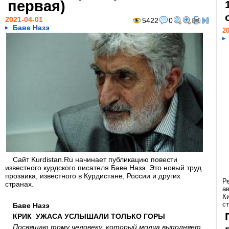
первая)
2021-04-01
5422
0
Баве Назэ
20
Сайт Kurdistan.Ru начинает публикацию повести
известного курдского писателя Баве Назэ. Это новый труд
прозаика, известного в Курдистане, России и других
Р
странах.
а
К
ст
Баве Назэ
КРИК УЖАСА УСЛЫШАЛИ ТОЛЬКО ГОРЫ
Посвящаю тому человеку, который молча выполняет