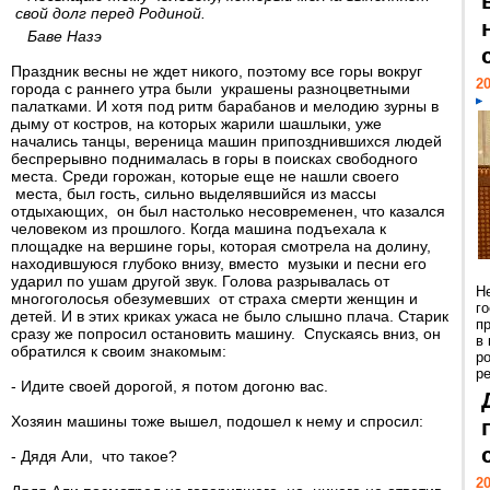
свой долг перед Родиной.
Баве Назэ
Праздник весны не ждет никого, поэтому все горы вокруг
20
города с раннего утра были украшены разноцветными
палатками. И хотя под ритм барабанов и мелодию зурны в
дыму от костров, на которых жарили шашлыки, уже
начались танцы, вереница машин припозднившихся людей
беспрерывно поднималась в горы в поисках свободного
места. Среди горожан, которые еще не нашли своего
места, был гость, сильно выделявшийся из массы
отдыхающих, он был настолько несовременен, что казался
человеком из прошлого. Когда машина подъехала к
площадке на вершине горы, которая смотрела на долину,
находившуюся глубоко внизу, вместо музыки и песни его
ударил по ушам другой звук. Голова разрывалась от
Н
многоголосья обезумевших от страха смерти женщин и
г
детей. И в этих криках ужаса не было слышно плача. Старик
п
сразу же попросил остановить машину. Спускаясь вниз, он
в
обратился к своим знакомым:
р
ре
- Идите своей дорогой, я потом догоню вас.
Хозяин машины тоже вышел, подошел к нему и спросил:
- Дядя Али, что такое?
20