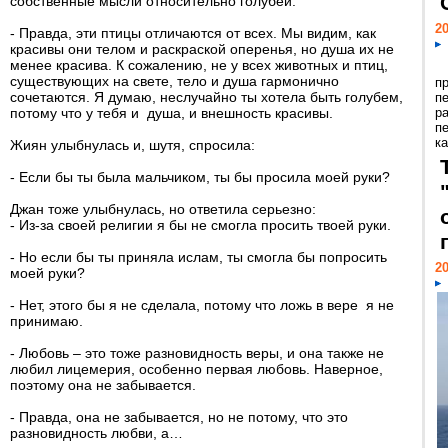
собственные мысли относительно голубей.
20
- Правда, эти птицы отличаются от всех. Мы видим, как
красивы они телом и раскраской оперенья, но душа их не
менее красива. К сожалению, не у всех животных и птиц,
существующих на свете, тело и душа гармонично
п
сочетаются. Я думаю, неслучайно ты хотела быть голубем,
п
потому что у тебя и душа, и внешность красивы.
р
п
ка
Жиян улыбнулась и, шутя, спросила:
- Если бы ты была мальчиком, ты бы просила моей руки?
Джан тоже улыбнулась, но ответила серьезно:
- Из-за своей религии я бы не смогла просить твоей руки.
- Но если бы ты приняла ислам, ты смогла бы попросить
20
моей руки?
- Нет, этого бы я не сделала, потому что ложь в вере я не
принимаю.
- Любовь – это тоже разновидность веры, и она также не
любил лицемерия, особенно первая любовь. Наверное,
поэтому она не забывается.
- Правда, она не забывается, но не потому, что это
разновидность любви, а…