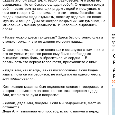
Сказав это, он зашатался, теряя равновесие. И мысли его
смешались. Но он быстро овладел собой. Огляделся вокруг
себя, посмотрел на стоящих рядом людей и послушал, о
чем они говорят. Он понимал, что эти толпы беззаботных
людей пришли сюда отдыхать, поэтому отдались во власть
музыки и танцев. Дым от костров покрыл их, как туманом, на
мгновение изменив реальность. И невольно вырвались
слова:
з
- Разве можно здесь танцевать? Здесь было столько слез и
М
столько горя… и это не давняя история наша…
д
п
Старик понимал, что эти слова так и останутся с ним, никто
ег
его не услышит, но все равно ему было необходимо
высказать свою боль, выбросить ее из сердца… В
реальность его вернул голос гостя, приехавшего с ним:
- Дядя Али, как всегда, занят пустословием. Если будем
ждать, пока он наговорится, не найдется ни одного места
для празднования.
20
Хотя хозяин машины был недоволен словами говорившего
и строго посмотрел на него, но все-таки подошел к дяде
Али, взял его за руки и попросил:
- Давай, дядя Али, поедем. Если мы задержимся, мест не
останется.
Дядя Али, выполняя его просьбу, встал с валуна и перед