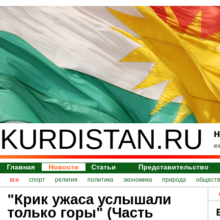
KURDISTAN.RU
н
е
Главная
Новости
Статьи
Представительство
все
спорт
религия
политика
экономика
природа
обществ
"Крик ужаса услышали
только горы" (Часть