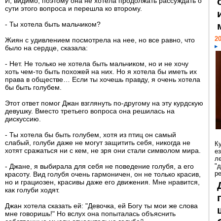
И, видимо, поэтому она не хотела продолжать рассуждать о
сути этого вопроса и перешла ко второму.
- Ты хотела быть мальчиком?
20
Жиян с удивлением посмотрела на нее, но все равно, что
было на сердце, сказала:
- Нет. Не только не хотела быть мальчиком, но и не хочу
хоть чем-то быть похожей на них. Но я хотела бы иметь их
права в обществе… Если ты хочешь правду, я очень хотела
бы быть голубем.
Этот ответ помог Джан взглянуть по-другому на эту курдскую
девушку. Вместо третьего вопроса она решилась на
дискуссию.
- Ты хотела бы быть голубем, хотя из птиц он самый
слабый, голуби даже не могут защитить себя, никогда не
К
хотят сражаться ни с кем, не зря они стали символом мира.
е
л
- Джане, я выбирала для себя не поведение голубя, а его
"
р
красоту. Вид голубя очень гармоничен, он не только красив,
но и грациозен, красивы даже его движения. Мне нравится,
как голуби ходят.
Джан хотела сказать ей: "Девочка, ей Богу ты мои же слова
мне говоришь!" Но вслух она попыталась объяснить