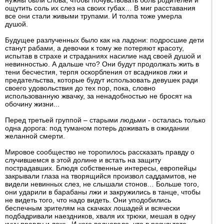
нужны были слова, чтобы почувствовать боль родителей и
ощутить соль их слез на своих губах… В миг расставания
все они стали живыми трупами. И толпа тоже умерла
душой.
Будущее разлученных было как на ладони: подросшие дети
станут рабами, а девочки к тому же потеряют красоту,
испытав в страхе и страданиях насилие над своей душой и
невинностью. А дальше что? Они будут продолжать жить в
тени бесчестия, терпя оскорбления от всадников лжи и
предательства, которые будут использовать девушек ради
своего удовольствия до тех пор, пока, словно
использованную жвачку, за ненадобностью не бросят на
обочину жизни...
Перед третьей группой – старыми людьми - осталась только
одна дорога: под туманом потерь доживать в ожидании
желанной смерти.
Мировое сообщество не торопилось рассказать правду о
случившемся в этой долине и встать на защиту
пострадавших. Блюдя собственные интересы, европейцы
закрывали глаза на творящийся произвол саддамитов, не
видели невинных слез, не слышали стонов… Больше того,
они ударили в барабаны лжи и закружились в танце, чтобы
не видеть того, что надо видеть. Они уподобились
беспечным зрителям на скачках лошадей и всячески
подбадривали наездников, хваля их трюки, мешая в одну