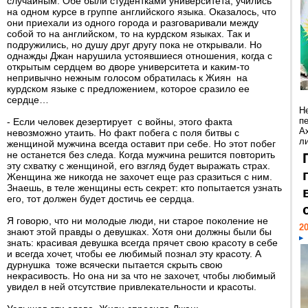
случайным. Обе были студентками университета, учились
на одном курсе в группе английского языка. Оказалось, что
они приехали из одного города и разговаривали между
собой то на английском, то на курдском языках. Так и
подружились, но душу друг другу пока не открывали. Но
однажды Джан нарушила устоявшиеся отношения, когда с
открытым сердцем во дворе университета и каким-то
непривычно нежным голосом обратилась к Жиян на
курдском языке с предложением, которое сразило ее
сердце…
Н
п
- Если человек дезертирует с войны, этого факта
А
невозможно утаить. Но факт побега с поля битвы с
ли
женщиной мужчина всегда оставит при себе. Но этот побег
не останется без следа. Когда мужчина решится повторить
эту схватку с женщиной, его взгляд будет выражать страх.
Женщина же никогда не захочет еще раз сразиться с ним.
Знаешь, в теле женщины есть секрет: кто попытается узнать
его, тот должен будет достичь ее сердца.
Я говорю, что ни молодые люди, ни старое поколение не
20
знают этой правды о девушках. Хотя они должны были бы
знать: красивая девушка всегда прячет свою красоту в себе
и всегда хочет, чтобы ее любимый познал эту красоту. А
дурнушка тоже всячески пытается скрыть свою
некрасивость. Но она ни за что не захочет, чтобы любимый
увидел в ней отсутствие привлекательности и красоты.