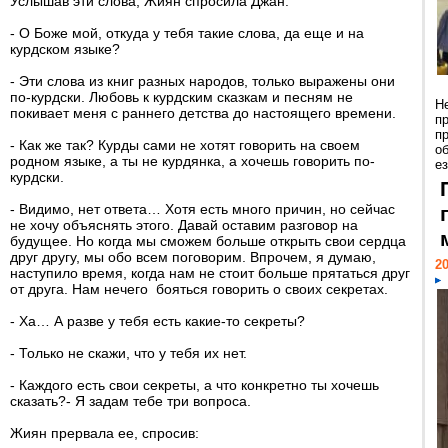
Услышав эти слова, Жиян спросила Джан:
- О Боже мой, откуда у тебя такие слова, да еще и на
курдском языке?
- Эти слова из книг разных народов, только выражены они
по-курдски. Любовь к курдским сказкам и песням не
Н
покивает меня с раннего детства до настоящего времени.
п
п
- Как же так? Курды сами не хотят говорить на своем
о
родном языке, а ты не курдянка, а хочешь говорить по-
ез
курдски.
- Видимо, нет ответа… Хотя есть много причин, но сейчас
не хочу объяснять этого. Давай оставим разговор на
будущее. Но когда мы сможем больше открыть свои сердца
друг другу, мы обо всем поговорим. Впрочем, я думаю,
20
наступило время, когда нам не стоит больше прятаться друг
от друга. Нам нечего бояться говорить о своих секретах.
- Ха… А разве у тебя есть какие-то секреты?
- Только не скажи, что у тебя их нет.
- Каждого есть свои секреты, а что конкретно ты хочешь
сказать?- Я задам тебе три вопроса.
Жиян прервала ее, спросив: