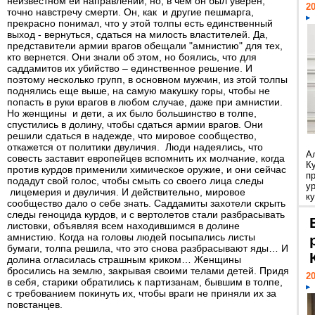
неизвестном ей направлении, но, в чем он был уверен,
20
точно навстречу смерти. Он, как и другие пешмарга,
прекрасно понимал, что у этой толпы есть единственный
выход - вернуться, сдаться на милость властителей. Да,
представители армии врагов обещали "амнистию" для тех,
кто вернется. Они знали об этом, но боялись, что для
саддамитов их убийство – единственное решение. И
поэтому несколько групп, в основном мужчин, из этой толпы
поднялись еще выше, на самую макушку горы, чтобы не
попасть в руки врагов в любом случае, даже при амнистии.
Но женщины и дети, а их было большинство в толпе,
спустились в долину, чтобы сдаться армии врагов. Они
решили сдаться в надежде, что мировое сообщество,
откажется от политики двуличия. Люди надеялись, что
А
совесть заставит европейцев вспомнить их молчание, когда
К
против курдов применили химическое оружие, и они сейчас
п
подадут свой голос, чтобы смыть со своего лица следы
у
лицемерия и двуличия. И действительно, мировое
ку
сообщество дало о себе знать. Саддамиты захотели скрыть
следы геноцида курдов, и с вертолетов стали разбрасывать
листовки, объявляя всем находившимся в долине
амнистию. Когда на головы людей посыпались листы
бумаги, толпа решила, что это снова разбрасывают яды… И
долина огласилась страшным криком… Женщины
бросились на землю, закрывая своими телами детей. Придя
20
в себя, старики обратились к партизанам, бывшим в толпе,
с требованием покинуть их, чтобы враги не приняли их за
повстанцев.