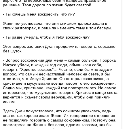
верю, что ты пересилишь себя и найдешь правильное
решение. Твоя дорога по жизни будет светлой.
- Ты хочешь меня воскресить, что ли?
Жиян почувствовала, что они слишком далеко зашли в
своих разговорах, и решила изменить тему и тон беседы.
- Ты разве умерла, чтобы я тебя воскресила?
Этот вопрос заставил Джан продолжить говорить, серьезно,
без шуток.
- Вопрос воскресения для меня – самый больной. Пророка
Иисуса убили, и каждый год люди, обманывая себя,
говорят: "Христос воскрес"… Честно, если бы мне задали
вопрос, кто самый несчастливый человек на свете, я бы
ответила, что Иисус Христос. Он потерял свою жизнь, а
христиане и мусульмане всегда говорят о его воскресении.
Ладно мы, христиане, каждый год повторяем это. Но самое
интересное, что мусульмане говорят: Христос в конце света
вернется и скажет своим верующим, чтобы они приняли
ислам.
Здесь Джан почувствовала, что слишком увлеклась, ведь
она не так хорошо знает Жиян. Их теперешние отношения
не позволяли говорить о самом сокровенном. Поэтому она
посмотрела на Жиян и без слов, одними глазами, как бы