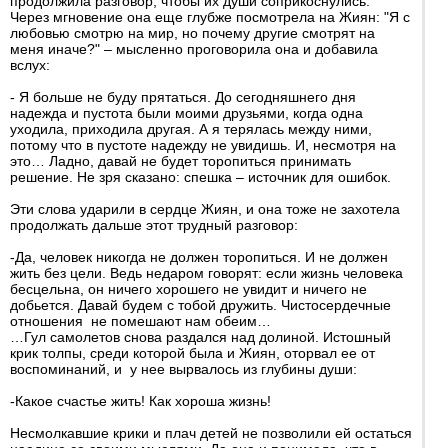
продолжила разговор, чтобы их души соприкоснулись.
Через мгновение она еще глубже посмотрела на Жиян: "Я с
любовью смотрю на мир, но почему другие смотрят на
меня иначе?" – мысленно проговорила она и добавила
вслух:
- Я больше не буду прятаться. До сегодняшнего дня
надежда и пустота были моими друзьями, когда одна
уходила, приходила другая. А я терялась между ними,
потому что в пустоте надежду не увидишь. И, несмотря на
это… Ладно, давай не будет торопиться принимать
решение. Не зря сказано: спешка – источник для ошибок.
Эти слова ударили в сердце Жиян, и она тоже не захотела
продолжать дальше этот трудный разговор:
-Да, человек никогда не должен торопиться. И не должен
жить без цели. Ведь недаром говорят: если жизнь человека
бесцельна, он ничего хорошего не увидит и ничего не
добьется. Давай будем с тобой дружить. Чистосердечные
отношения не помешают нам обеим…
…Гул самолетов снова раздался над долиной. Истошный
крик толпы, среди которой была и Жиян, оторвал ее от
воспоминаний, и у нее вырвалось из глубины души:
-Какое счастье жить! Как хороша жизнь!
Несмолкавшие крики и плач детей не позволили ей остаться