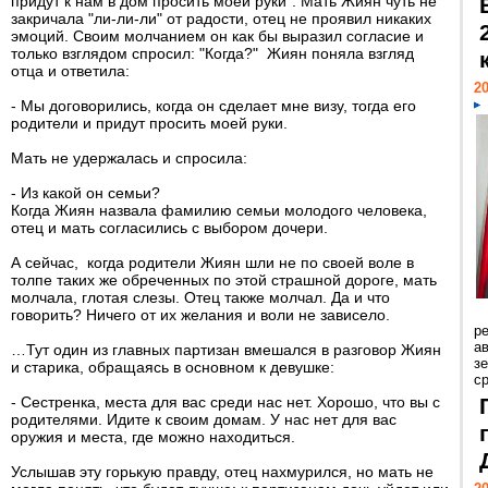
придут к нам в дом просить моей руки". Мать Жиян чуть не
закричала "ли-ли-ли" от радости, отец не проявил никаких
эмоций. Своим молчанием он как бы выразил согласие и
только взглядом спросил: "Когда?" Жиян поняла взгляд
отца и ответила:
20
- Мы договорились, когда он сделает мне визу, тогда его
родители и придут просить моей руки.
Мать не удержалась и спросила:
- Из какой он семьи?
Когда Жиян назвала фамилию семьи молодого человека,
отец и мать согласились с выбором дочери.
А сейчас, когда родители Жиян шли не по своей воле в
толпе таких же обреченных по этой страшной дороге, мать
молчала, глотая слезы. Отец также молчал. Да и что
говорить? Ничего от их желания и воли не зависело.
р
ав
…Тут один из главных партизан вмешался в разговор Жиян
з
и старика, обращаясь в основном к девушке:
с
- Сестренка, места для вас среди нас нет. Хорошо, что вы с
родителями. Идите к своим домам. У нас нет для вас
оружия и места, где можно находиться.
Услышав эту горькую правду, отец нахмурился, но мать не