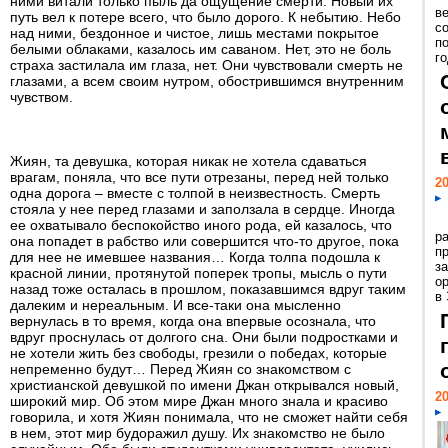
ними витали только пыль да ощущение смерти. Новый их
ве
путь вел к потере всего, что было дорого. К небытию. Небо
с
над ними, бездонное и чистое, лишь местами покрытое
п
белыми облаками, казалось им саваном. Нет, это не боль
го
страха застилала им глаза, нет. Они чувствовали смерть не
глазами, а всем своим нутром, обострившимся внутренним
чувством.
Жиян, та девушка, которая никак не хотела сдаваться
врагам, поняла, что все пути отрезаны, перед ней только
20
одна дорога – вместе с толпой в неизвестность. Смерть
стояла у нее перед глазами и заползала в сердце. Иногда
ее охватывало беспокойство иного рода, ей казалось, что
р
она попадет в рабство или совершится что-то другое, пока
пр
для нее не имевшее названия… Когда толпа подошла к
з
красной линии, протянутой поперек тропы, мысль о пути
о
назад тоже осталась в прошлом, показавшимся вдруг таким
в
далеким и нереальным. И все-таки она мысленно
вернулась в то время, когда она впервые осознала, что
вдруг проснулась от долгого сна. Они были подростками и
не хотели жить без свободы, грезили о победах, которые
непременно будут… Перед Жиян со знакомством с
христианской девушкой по имени Джан открывался новый,
20
широкий мир. Об этом мире Джан много знала и красиво
говорила, и хотя Жиян понимала, что не сможет найти себя
в нем, этот мир будоражил душу. Их знакомство не было