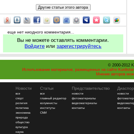
еще нет ниодного комментария...
Вы не можете оставлять комментарии.
Войдите
или
зарегистрируйтесь
© 2000-2012 K
Использование материалов, размещенных на сайте Kurdistan
Мнение авторов мож
Новости
Статьи
Представительство
Диаспор
все
все
новости
новости
спорт
главный редактор
фотоматериалы
фотоматер
религия
колумнисты
видеоматериалы
видеомате
политика
институты
контакты
контакты
экономика
СМИ
природа
общество
культура
наука