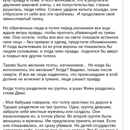
кучу правду и ложь. И кого волновало, что в результате
двуличия мировой элиты, с ее попустительства, страна
рушилась, люди гибли. Словно ударом копыта лошади, они
отбросили от себя все эти проблемы. И продолжили свой
замысловатый танец.
Но обреченные люди в толпе перед изгнанием все еще
ждали ветра правды, чтобы прогнать убивающий их туман
лжи. Они хотели, чтобы все-все на свете показали истинное
свое лицо – без прикрас и одежд, предстали обнаженными.
И тогда вылетевшие из их ртов вороны не показались бы
людям соловьями, и тогда гимн правды поднялся бы вверх
и покрыл все другие голоса.
Таково было желание толпы, изгнанников… Но когда бы
исполнилось это желание? Когда? Видимо, только после
смерти. И все же люди надеялись, что происшедшее в этой
долине не исчезнет в тумане, люди узнают правду.
Когда толпу разделили на группы, в ушах Жиян раздались
слова Джан:
- Моя бабушка говорила, что толпу христиан по дороге в
Турцию разделили на три группы. Одну, группу девушек,
забрали себе местные мужчины или солдаты. Они
изнасиловали их, а потом убили. Во второй группе были
женщины и мужчины. Им предлагали принять ислам. Если
они отказывались, их сразу убивали. Но детей государство