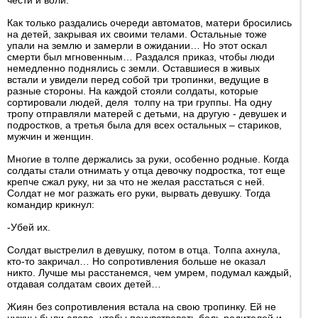
чести и воли.
Как только раздались очереди автоматов, матери бросились
на детей, закрывая их своими телами. Остальные тоже
упали на землю и замерли в ожидании… Но этот оскал
смерти был мгновенным… Раздался приказ, чтобы люди
немедленно поднялись с земли. Оставшиеся в живых
встали и увидели перед собой три тропинки, ведущие в
разные стороны. На каждой стояли солдаты, которые
сортировали людей, деля толпу на три группы. На одну
тропу отправляли матерей с детьми, на другую - девушек и
подростков, а третья была для всех остальных – стариков,
мужчин и женщин.
Многие в толпе держались за руки, особенно родные. Когда
солдаты стали отнимать у отца девочку подростка, тот еще
крепче сжал руку, ни за что не желая расстаться с ней.
Солдат не мог разжать его руки, вырвать девушку. Тогда
командир крикнул:
-Убей их.
Солдат выстрелил в девушку, потом в отца. Толпа ахнула,
кто-то закричал… Но сопротивления больше не оказал
никто. Лучше мы расстанемся, чем умрем, подумал каждый,
отдавая солдатам своих детей…
Жиян без сопротивления встала на свою тропинку. Ей не