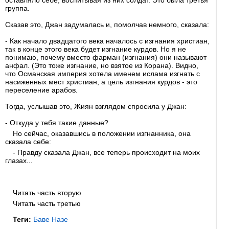
оставляло себе, воспитывая из них солдат. Это была третья
группа.
Сказав это, Джан задумалась и, помолчав немного, сказала:
- Как начало двадцатого века началось с изгнания христиан,
так в конце этого века будет изгнание курдов. Но я не
понимаю, почему вместо фарман (изгнания) они называют
анфал. (Это тоже изгнание, но взятое из Корана). Видно,
что Османская империя хотела именем ислама изгнать с
насиженных мест христиан, а цель изгнания курдов - это
переселение арабов.
Тогда, услышав это, Жиян взглядом спросила у Джан:
- Откуда у тебя такие данные?
Но сейчас, оказавшись в положении изгнанника, она
сказала себе:
- Правду сказала Джан, все теперь происходит на моих
глазах...
Читать часть вторую
Читать часть третью
Теги:
Баве Назе