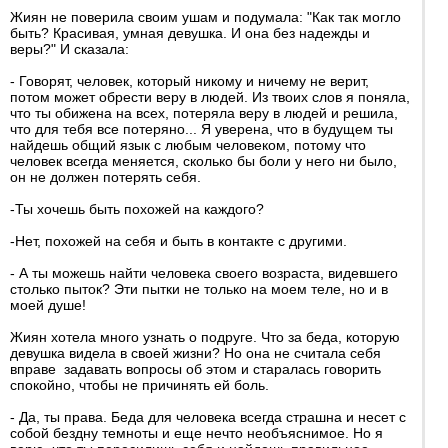
Жиян не поверила своим ушам и подумала: "Как так могло
быть? Красивая, умная девушка. И она без надежды и
веры?" И сказала:
- Говорят, человек, который никому и ничему не верит,
потом может обрести веру в людей. Из твоих слов я поняла,
что ты обижена на всех, потеряла веру в людей и решила,
что для тебя все потеряно... Я уверена, что в будущем ты
найдешь общий язык с любым человеком, потому что
человек всегда меняется, сколько бы боли у него ни было,
он не должен потерять себя.
-Ты хочешь быть похожей на каждого?
-Нет, похожей на себя и быть в контакте с другими.
- А ты можешь найти человека своего возраста, видевшего
столько пыток? Эти пытки не только на моем теле, но и в
моей душе!
Жиян хотела много узнать о подруге. Что за беда, которую
девушка видела в своей жизни? Но она не считала себя
вправе задавать вопросы об этом и старалась говорить
спокойно, чтобы не причинять ей боль.
- Да, ты права. Беда для человека всегда страшна и несет с
собой бездну темноты и еще нечто необъяснимое. Но я