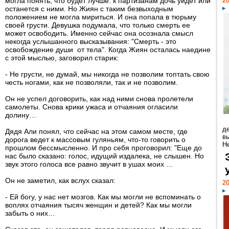
могла понять, что будет лучше: к партизанам дочь уйдет или
20
останется с ними. Но Жиян с таким безвыходным
положением не могла мириться. И она попала в тюрьму
своей грусти. Девушка подумала, что только смерть ее
может освободить. Именно сейчас она осознала смысл
некогда услышанного высказывания: "Смерть - это
освобождение души от тела". Когда Жиян осталась наедине
с этой мыслью, заговорил старик:
- Не грусти, не думай, мы никогда не позволим топтать свою
честь ногами, как не позволяли, так и не позволим.
Он не успел договорить, как над ними снова пролетели
самолеты. Снова крики ужаса и отчаяния огласили
долину…
д
Дядя Али понял, что сейчас на этом самом месте, где
в
дорога ведет к массовым гуляньям, что-то говорить о
Н
прошлом бессмысленно. И про себя проговорил: "Еще до
нас было сказано: голос, идущий издалека, не слышен. Но
звук этого голоса все равно звучит в ушах моих …
Он не заметил, как вслух сказал:
20
- Ей богу, у нас нет мозгов. Как мы могли не вспоминать о
воплях отчаяния тысяч женщин и детей? Как мы могли
забыть о них…