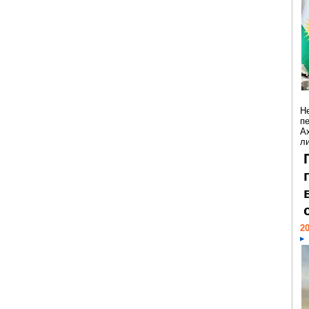
Н
п
А
ли
20