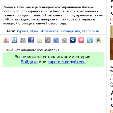
Ранее в этом месяце полицейское управление Анкары
сообщило, что турецкие силы безопасности арестовали в
разных городах страны 21 человека по подозрению в связях
с ИГ, утверждая, что группировка планировала теракт в
20
турецкой столице в канун Нового года.
Теги:
Турция
,
Ирак
,
Исламское Государство
,
терроризм
еще нет ниодного комментария...
Вы не можете оставлять комментарии.
Войдите
или
зарегистрируйтесь
Н
г
п
в
р
ре
20