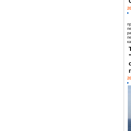
20
п
п
р
п
ка
20