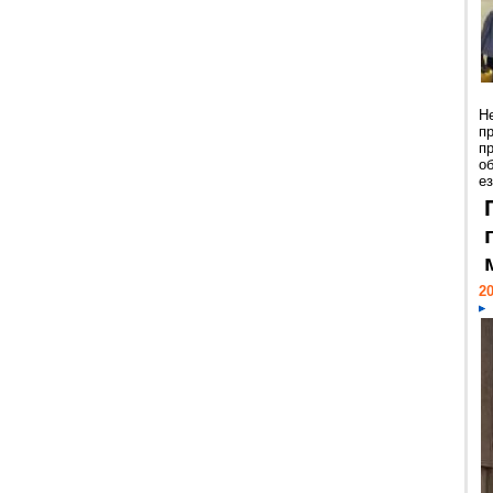
Н
п
п
о
ез
20