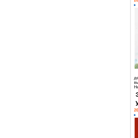
20
д
в
Н
20