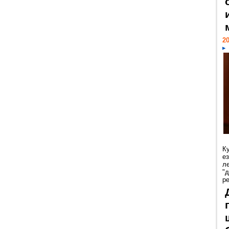
20
К
е
л
"
р