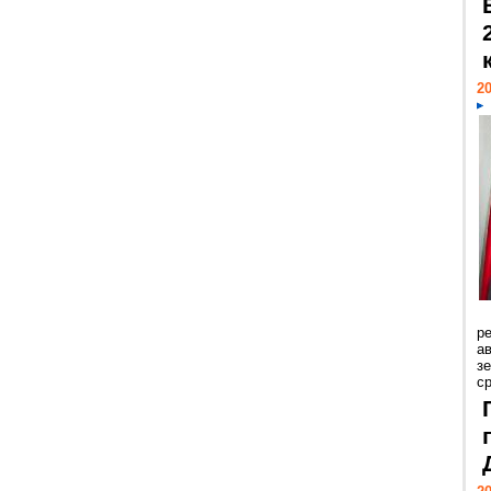
20
р
ав
з
с