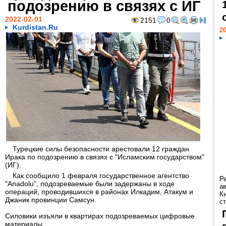
подозрению в связях с ИГ
2022-02-01
2151
0
Kurdistan.Ru
20
Турецкие силы безопасности арестовали 12 граждан
Ирака по подозрению в связях с "Исламским государством"
(ИГ).
Как сообщило 1 февраля государственное агентство
Р
"Anadolu", подозреваемые были задержаны в ходе
а
операций, проводившихся в районах Илкадим, Атакум и
К
Джаник провинции Самсун.
ст
Силовики изъяли в квартирах подозреваемых цифровые
материалы.