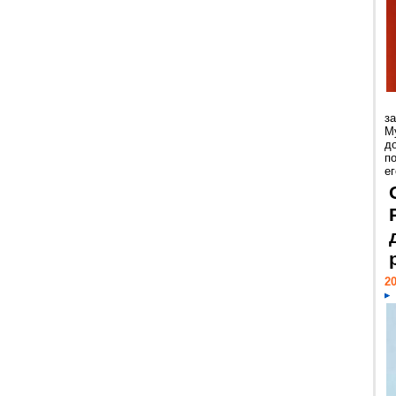
з
М
д
п
ег
20