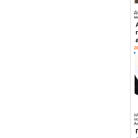
Д
м
20
у
ос
Ar