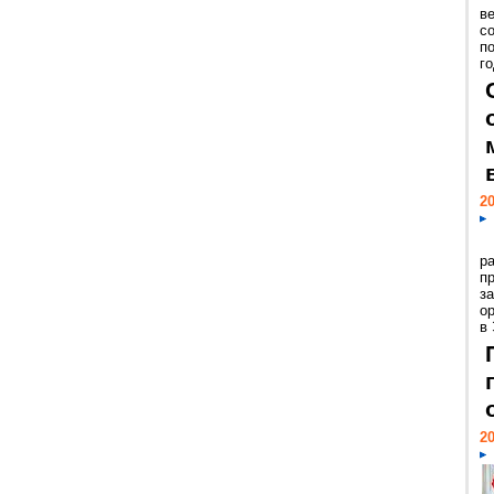
ве
с
п
го
20
р
пр
з
о
в
20