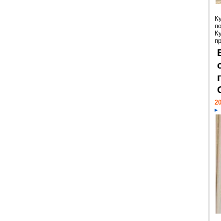
К
п
К
пр
20