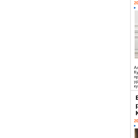
20
А
К
п
у
ку
20