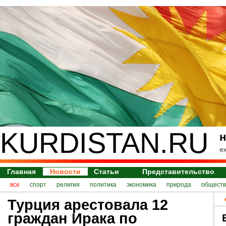
KURDISTAN.RU
н
е
Главная
Новости
Статьи
Представительство
все
спорт
религия
политика
экономика
природа
обществ
Турция арестовала 12
граждан Ирака по