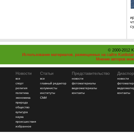
и
ч
с
© 2000-2012 K
Использование материалов, размещенных на сайте Kurdistan
Мнение авторов мож
Новости
Статьи
Представительство
Диаспор
все
все
новости
новости
спорт
главный редактор
фотоматериалы
фотоматер
религия
колумнисты
видеоматериалы
видеомате
политика
институты
контакты
контакты
экономика
СМИ
природа
общество
культура
наука
происшествия
избранное