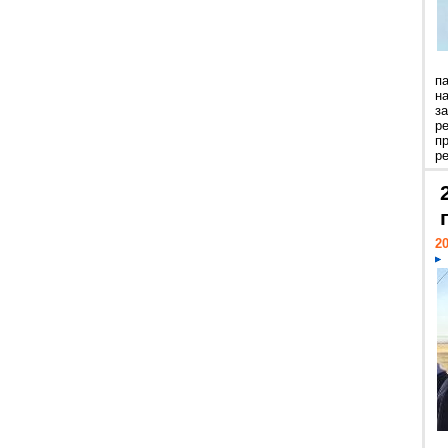
п
н
з
р
п
ре
20