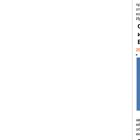
п
о
к
И
20
а
ей
о
и