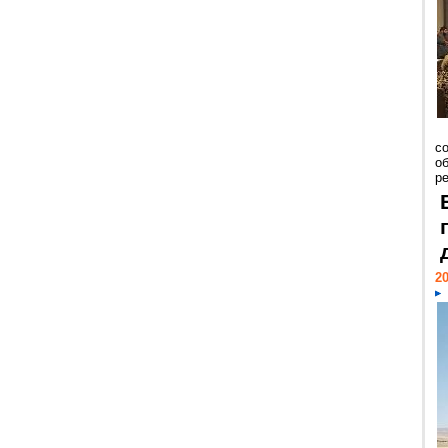
со
о
ре
20