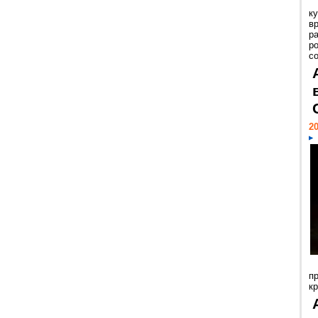
к
в
р
р
с
20
п
к