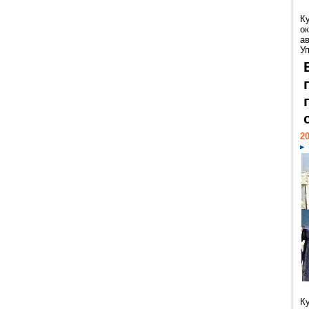
К
ок
а
У
20
К