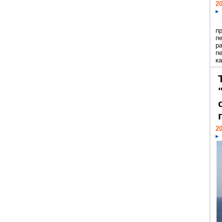
20
п
п
р
п
ка
20