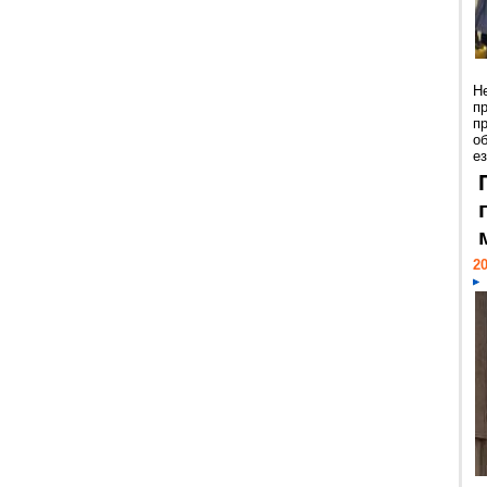
Н
п
п
о
ез
20