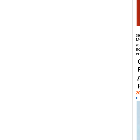
з
М
д
п
ег
20