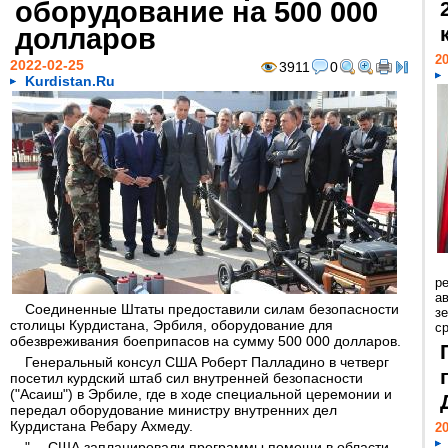
оборудование на 500 000
долларов
20
2022-02-25
3911
0
Kurdistan.Ru
р
ав
Соединенные Штаты предоставили силам безопасности
з
столицы Курдистана, Эрбиля, оборудование для
с
обезвреживания боеприпасов на сумму 500 000 долларов.
Генеральный консул США Роберт Палладино в четверг
посетил курдский штаб сил внутренней безопасности
("Асаиш") в Эрбиле, где в ходе специальной церемонии и
передал оборудование министру внутренних дел
Курдистана Ребару Ахмеду.
20
"… США запланировали программы помощи в области