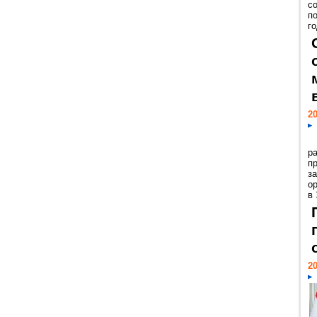
с
п
го
20
р
пр
з
о
в
20