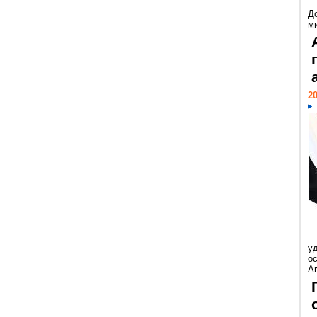
Д
м
20
у
ос
Ar