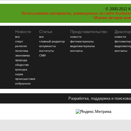
© 2000-2012 K
Использование материалов, размещенных на сайте Kurdistan
Мнение авторов мож
Новости
Статьи
Представительство
Диаспор
все
все
новости
новости
спорт
главный редактор
фотоматериалы
фотоматер
религия
колумнисты
видеоматериалы
видеомате
политика
институты
контакты
контакты
экономика
СМИ
природа
общество
культура
наука
происшествия
избранное
Разработка, поддержка и поискова