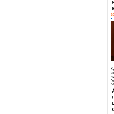
20
К
е
л
"
р