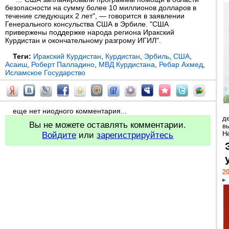
безопасности на сумму более 10 миллионов долларов в
течение следующих 2 лет", — говорится в заявлении
Генерального консульства США в Эрбиле. "США
привержены поддержке народа региона Иракский
Курдистан и окончательному разгрому ИГИЛ".
Теги:
Иракский Курдистан
,
Курдистан
,
Эрбиль
,
США
,
Асаиш
,
Роберт Палладино
,
МВД Курдистана
,
Ребар Ахмед
,
Исламское Государство
еще нет ниодного комментария...
д
Вы не можете оставлять комментарии.
в
Н
Войдите
или
зарегистрируйтесь
20