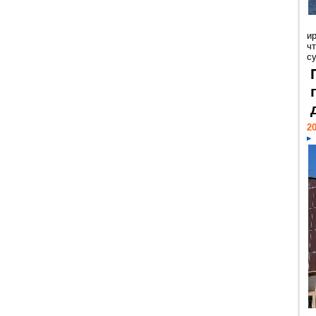
и
ч
с
20