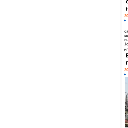
20
с
к
в
Jo
дн
20