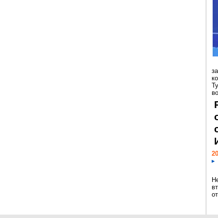
з
к
Т
во
20
Н
в
о