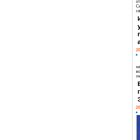
о
С
св
20
н
в
лю
20