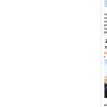
п
н
з
р
п
ре
20
ве