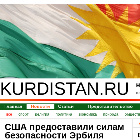
KURDISTAN.RU
н
е
Главная
Новости
Статьи
Представительство
все
спорт
религия
политика
экономика
природа
обществ
США предоставили силам
безопасности Эрбиля