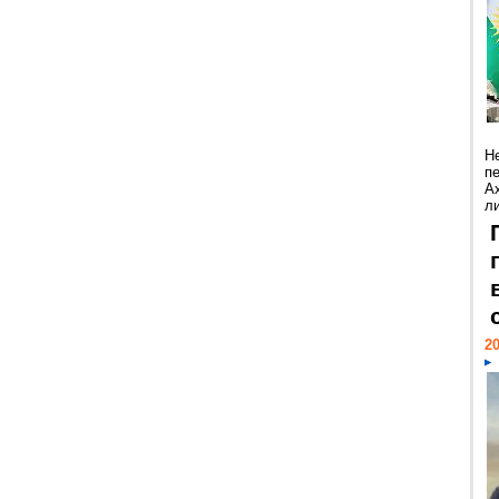
Н
п
А
ли
20