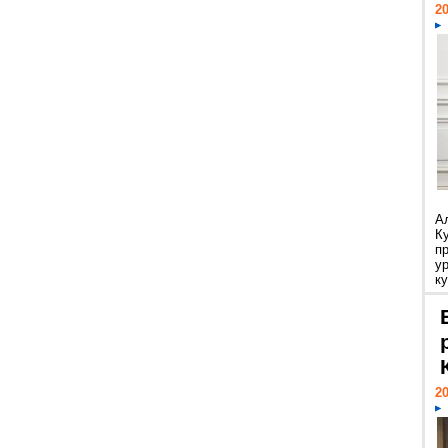
20
А
К
п
у
ку
20