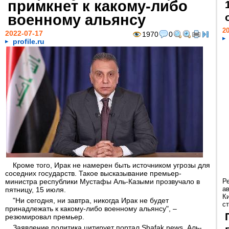
примкнет к какому-либо
военному альянсу
20
2022-07-17
1970
0
profile.ru
Кроме того, Ирак не намерен быть источником угрозы для
соседних государств. Такое высказывание премьер-
министра республики Мустафы Аль-Казыми прозвучало в
Р
а
пятницу, 15 июля.
К
"Ни сегодня, ни завтра, никогда Ирак не будет
ст
принадлежать к какому-либо военному альянсу", –
резюмировал премьер.
Заявление политика цитирует портал Shafak news. Аль-