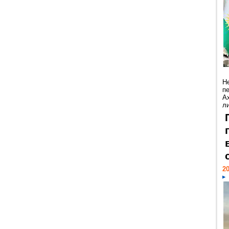
Н
п
А
ли
20