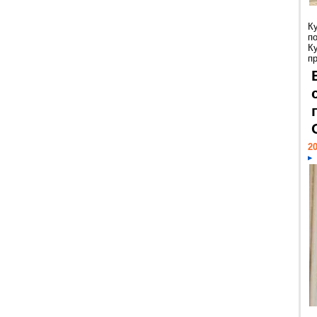
К
п
К
пр
20