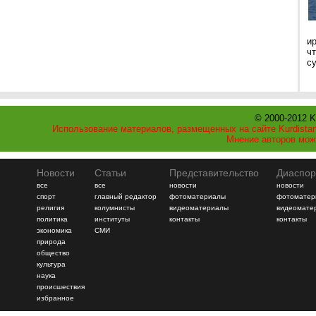
и
ч
с
© 2000-2012 K
Использование материалов, размещенных на сайте Kurdistan
Мнение авторов мож
Новости
Статьи
Представительство
Диаспор
все
все
новости
новости
спорт
главный редактор
фотоматериалы
фотоматер
религия
колумнисты
видеоматериалы
видеомате
политика
институты
контакты
контакты
экономика
СМИ
природа
общество
культура
наука
происшествия
избранное