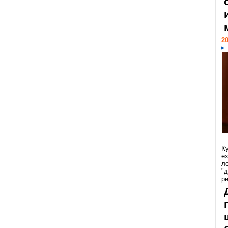
20
К
е
л
"
р