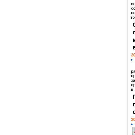
ве
с
п
го
20
р
пр
з
о
в
20