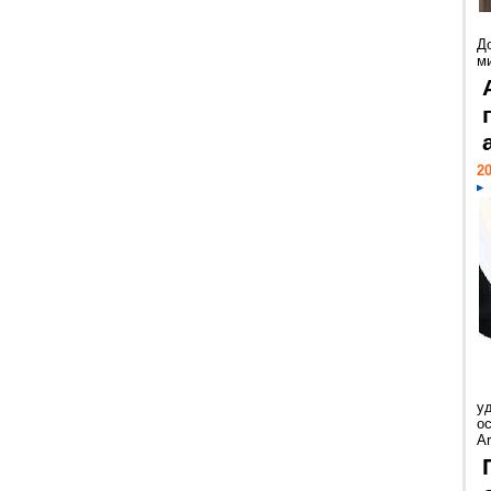
Д
м
20
у
ос
Ar