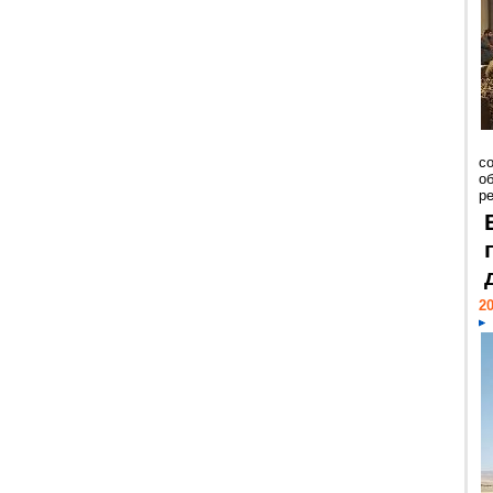
со
о
ре
20