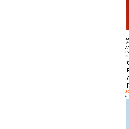
з
М
д
п
ег
20