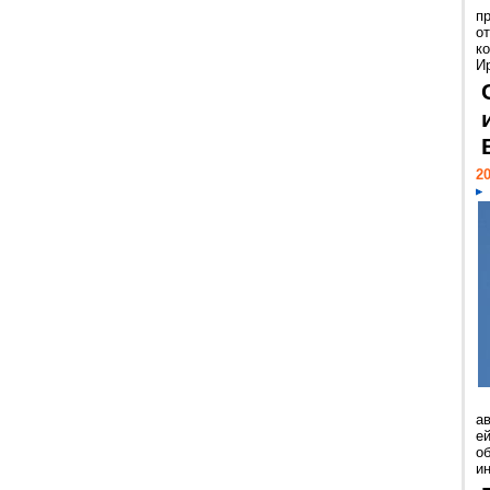
п
о
к
И
20
а
ей
о
и