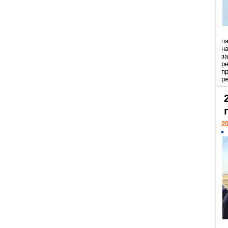
п
н
з
р
п
ре
20