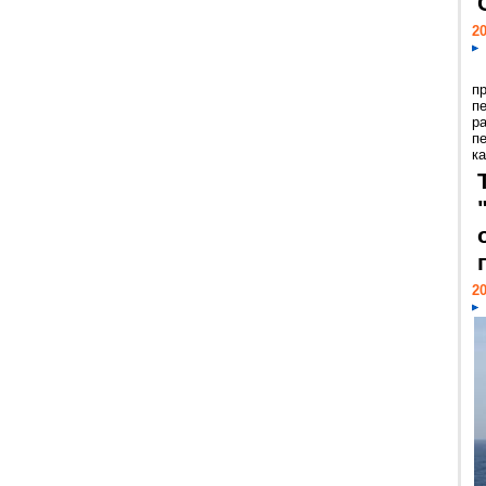
20
п
п
р
п
ка
20