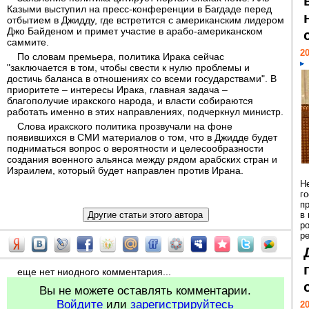
Казыми выступил на пресс-конференции в Багдаде перед
отбытием в Джидду, где встретится с американским лидером
Джо Байденом и примет участие в арабо-американском
саммите.
20
По словам премьера, политика Ирака сейчас
"заключается в том, чтобы свести к нулю проблемы и
достичь баланса в отношениях со всеми государствами". В
приоритете – интересы Ирака, главная задача –
благополучие иракского народа, и власти собираются
работать именно в этих направлениях, подчеркнул министр.
Слова иракского политика прозвучали на фоне
появившихся в СМИ материалов о том, что в Джидде будет
подниматься вопрос о вероятности и целесообразности
создания военного альянса между рядом арабских стран и
Израилем, который будет направлен против Ирана.
Н
г
п
в
р
ре
еще нет ниодного комментария...
Вы не можете оставлять комментарии.
Войдите
или
зарегистрируйтесь
20