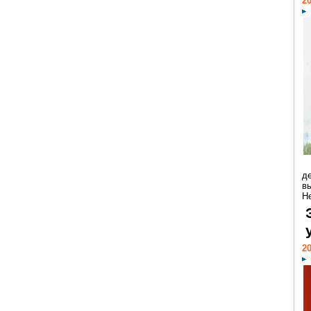
20
д
в
Н
20