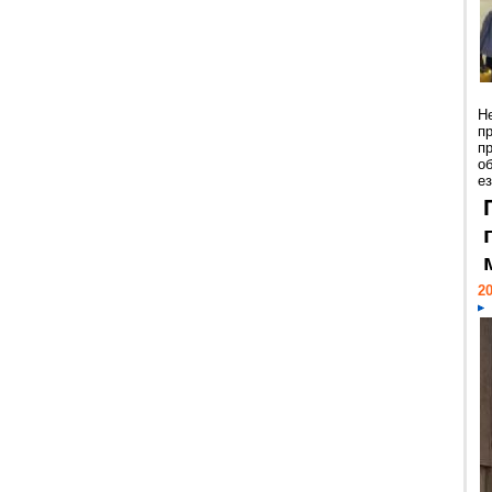
Н
п
п
о
ез
20