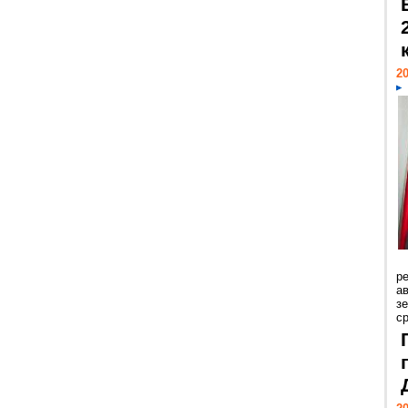
20
р
ав
з
с