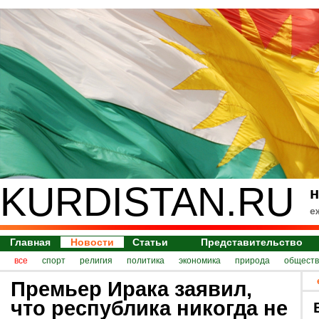
KURDISTAN.RU
н
е
Главная
Новости
Статьи
Представительство
все
спорт
религия
политика
экономика
природа
обществ
Премьер Ирака заявил,
что республика никогда не