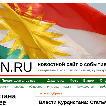
N.RU
новостной сайт о события
ежедневные новости политики, культур
Представительство
Диаспора
Фото
Видео
Оп
номика
природа
общество
культура
наука
происшествия
изб
еще в рубрике
стана
ее
Власти Курдистана: Стать