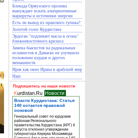
Блокада Ормузского пролива
вынуждает искать альтернативные
маршруты и источники энергии
Есть ли выход из иранского тупика?
Золотой голос Курдистана
Эрдоган "подливает масла в огонь"
ближневосточного кризиса
Замена баасистов на радикальных
исламистов в Дамаске не улучшило
положение курдов и других
меньшинств
Ирак как окно Ирана в арабский мир
Hani
Подпишитесь на наши новости
K
urdistan.Ru
Новости
Власти Курдистана: Статья
140 остается правовой
основой
Генеральный совет по курдским
районам Регионального
правительства Курдистана (КРГ) 6
августа отклонил утверждение
губернатора Киркука Мохаммеда