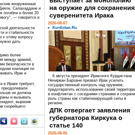
выступает за монополию
акские вооруженные
на оружие для сохранения
Дияле, Салахаддине и
к погибли и более 20
суверенитета Ирака
вогу", — говорится в
2026-08-07
Kurdistan.Ru
ской деятельности
ти и стабильности
о к этому вопросу
 нужно дать
одимо более
ия между армией,
ми безопасности в
родная коалиция по
живать Ирак и
6 августа президент Иракского Курдистана
Нечирван Барзани призвал Ирак усилить
а в Ираке требуют,
государственный контроль над оружием,
е преодолевали
предотвратить использование своей территори
больше не должна
в конфликтах с соседними странами и сохрани
траны и вызывать
роль страны как стабилизирующей силы в
зидент, выразив
регионе.
ав скорейшего
ДПК отвергает заявления
губернатора Киркука о
статье 140
2026-08-06