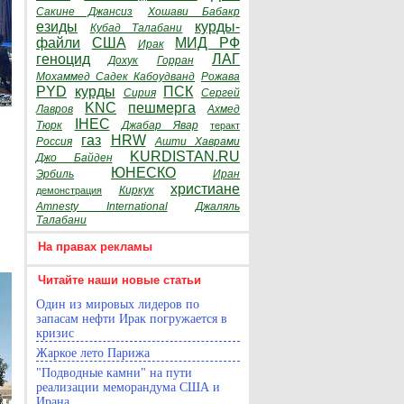
Сакине Джансиз
Хошави Бабакр
езиды
курды-
Кубад Талабани
файли
США
МИД РФ
Ирак
геноцид
ЛАГ
Дохук
Горран
Мохаммед Садек Кабоудванд
Рожава
PYD
курды
ПСК
Сирия
Сергей
KNC
пешмерга
Лавров
Ахмед
IHEC
Тюрк
Джабар Явар
теракт
газ
HRW
Россия
Ашти Хаврами
KURDISTAN.RU
Джо Байден
ЮНЕСКО
Эрбиль
Иран
христиане
Киркук
демонстрация
Amnesty International
Джаляль
Талабани
На правах рекламы
Читайте наши новые статьи
Один из мировых лидеров по
запасам нефти Ирак погружается в
кризис
Жаркое лето Парижа
"Подводные камни" на пути
реализации меморандума США и
Ирана