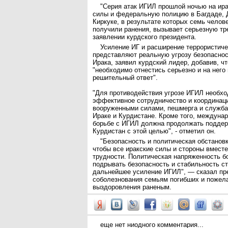
"Серия атак ИГИЛ прошлой ночью на ир
силы и федеральную полицию в Багдаде, 
Киркуке, в результате которых семь челове
получили ранения, вызывает серьезную тре
заявлении курдского президента.
Усиление ИГ и расширение террористиче
представляют реальную угрозу безопаснос
Ирака, заявил курдский лидер, добавив, чт
"необходимо отнестись серьезно и на него
решительный ответ".
"Для противодействия угрозе ИГИЛ необх
эффективное сотрудничество и координац
вооруженными силами, пешмерга и служба
Ираке и Курдистане. Кроме того, междуна
борьбе с ИГИЛ должна продолжать поддер
Курдистан с этой целью", - отметил он.
"Безопасность и политическая обстановк
чтобы все иракские силы и стороны вмест
трудности. Политическая напряженность 
подрывать безопасность и стабильность с
дальнейшее усиление ИГИЛ", — сказал пре
соболезнования семьям погибших и пожел
выздоровления раненым.
еще нет ниодного комментария...