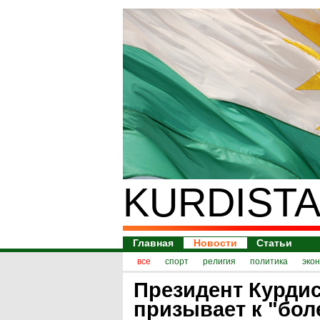
KURDISTA
Главная
Новости
Статьи
все
спорт
религия
политика
эко
Президент Курди
призывает к "бол