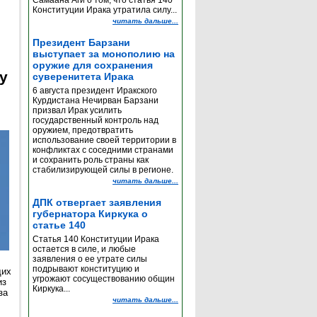
Самаана Аги о том, что статья 140
Конституции Ирака утратила силу...
читать дальше...
Президент Барзани
выступает за монополию на
оружие для сохранения
y
суверенитета Ирака
6 августа президент Иракского
Курдистана Нечирван Барзани
призвал Ирак усилить
государственный контроль над
оружием, предотвратить
использование своей территории в
конфликтах с соседними странами
и сохранить роль страны как
стабилизирующей силы в регионе.
читать дальше...
ДПК отвергает заявления
губернатора Киркука о
статье 140
Статья 140 Конституции Ирака
остается в силе, и любые
заявления о ее утрате силы
подрывают конституцию и
щих
угрожают сосуществованию общин
из
Киркука...
за
читать дальше...