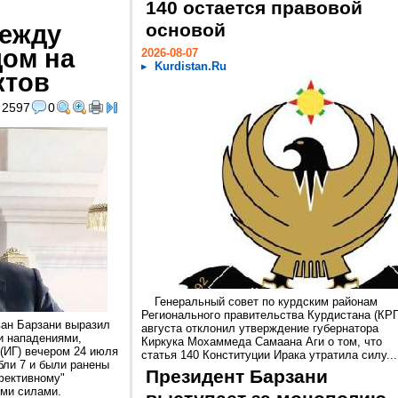
140 остается правовой
между
основой
дом на
2026-08-07
Kurdistan.Ru
ктов
2597
0
Генеральный совет по курдским районам
Регионального правительства Курдистана (КРГ
ван Барзани выразил
августа отклонил утверждение губернатора
и нападениями,
Киркука Мохаммеда Самаана Аги о том, что
(ИГ) вечером 24 июля
статья 140 Конституции Ирака утратила силу...
бли 7 и были ранены
Президент Барзани
фективному"
ими силами.