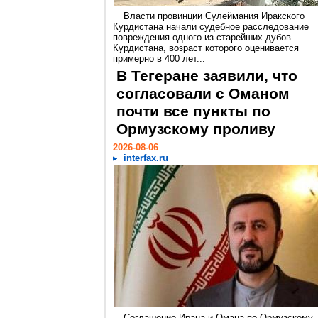
Власти провинции Сулеймания Иракского
Курдистана начали судебное расследование
повреждения одного из старейших дубов
Курдистана, возраст которого оценивается
примерно в 400 лет...
В Тегеране заявили, что
согласовали с Оманом
почти все пункты по
Ормузскому проливу
2026-08-06
interfax.ru
Соглашение Ирана и Омана по Ормузскому