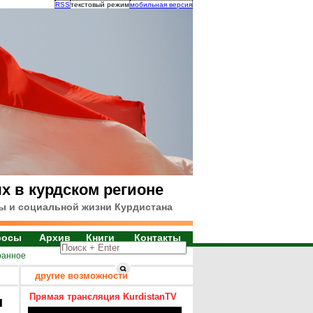
RSS
текстовый режим
мобильная версия
х в курдском регионе
ы и социальной жизни Курдистана
росы
Архив
Книги
Контакты
ранное
другие возможности
Прямая трансляция KurdistanTV
я