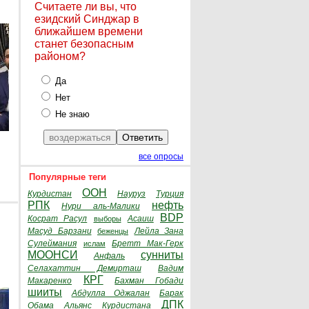
Считаете ли вы, что
езидский Синджар в
ближайшем времени
станет безопасным
районом?
Да
Нет
Не знаю
все опросы
Популярные теги
ООН
Курдистан
Науруз
Турция
РПК
нефть
Нури аль-Малики
BDP
Косрат Расул
Асаиш
выборы
Масуд Барзани
Лейла Зана
беженцы
Сулеймания
Бретт Мак-Герк
ислам
МООНСИ
сунниты
Анфаль
Селахаттин Демирташ
Вадим
КРГ
Макаренко
Бахман Гобади
шииты
Абдулла Оджалан
Барак
ДПК
Обама
Альянс Курдистана