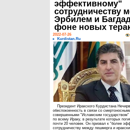
эффективному"
сотрудничеству 
Эрбилем и Багда
фоне новых тера
2022-07-26
Kurdistan.Ru
Президент Иракского Курдистана Нечир
обеспокоенность в связи со смертоносным
совершенными "Исламским государством" 
по всему Ираку, в результате которых поги
почти 20 человек. Он призвал к "более эф
сотрудничеству между пешмерга и иракск