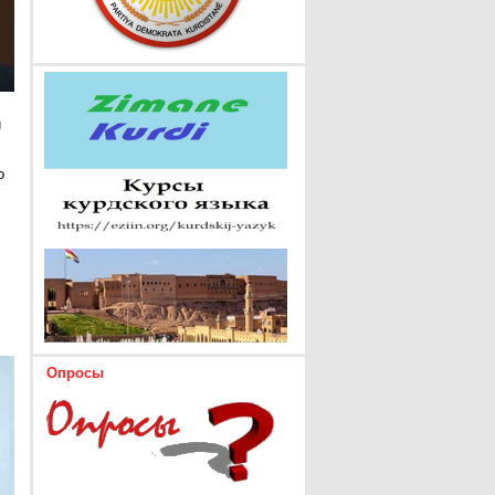
и
о
Опросы