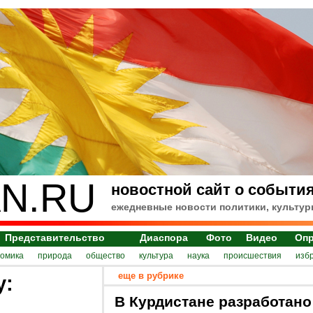
N.RU
новостной сайт о события
ежедневные новости политики, культур
Представительство
Диаспора
Фото
Видео
Оп
номика
природа
общество
культура
наука
происшествия
изб
еще в рубрике
у:
В Курдистане разработано