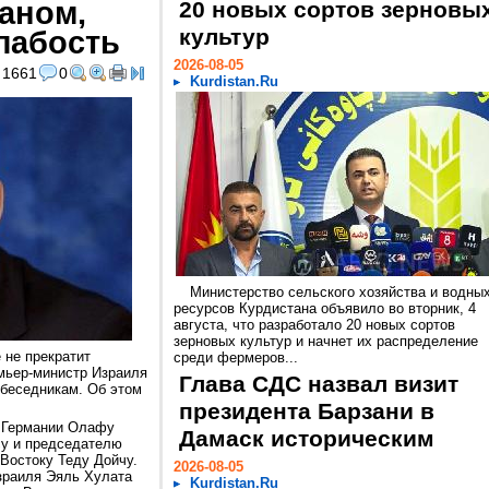
аном,
20 новых сортов зерновы
лабость
культур
2026-08-05
1661
0
Kurdistan.Ru
Министерство сельского хозяйства и водны
ресурсов Курдистана объявило во вторник, 4
августа, что разработало 20 новых сортов
зерновых культур и начнет их распределение
 не прекратит
среди фермеров...
мьер-министр Израиля
Глава СДС назвал визит
обеседникам. Об этом
президента Барзани в
у Германии Олафу
Дамаск историческим
у и председателю
Востоку Теду Дойчу.
2026-08-05
зраиля Эяль Хулата
Kurdistan.Ru