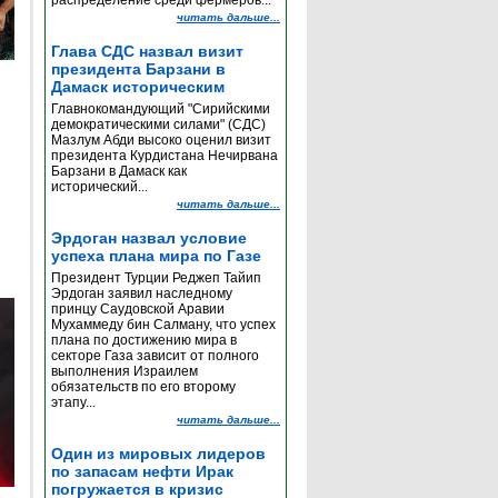
распределение среди фермеров...
читать дальше...
Глава СДС назвал визит
президента Барзани в
Дамаск историческим
Главнокомандующий "Сирийскими
демократическими силами" (СДС)
Мазлум Абди высоко оценил визит
президента Курдистана Нечирвана
Барзани в Дамаск как
исторический...
читать дальше...
Эрдоган назвал условие
успеха плана мира по Газе
Президент Турции Реджеп Тайип
Эрдоган заявил наследному
принцу Саудовской Аравии
Мухаммеду бин Салману, что успех
плана по достижению мира в
секторе Газа зависит от полного
выполнения Израилем
обязательств по его второму
этапу...
читать дальше...
Один из мировых лидеров
по запасам нефти Ирак
погружается в кризис