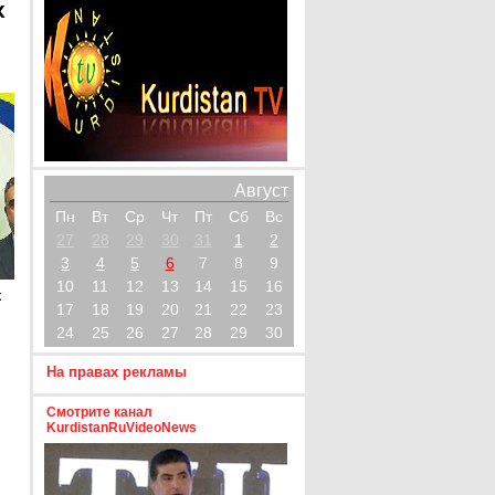
х
Август
Пн
Вт
Ср
Чт
Пт
Сб
Вс
27
28
29
30
31
1
2
3
4
5
6
7
8
9
10
11
12
13
14
15
16
х
17
18
19
20
21
22
23
24
25
26
27
28
29
30
На правах рекламы
Смотрите канал
KurdistanRuVideoNews