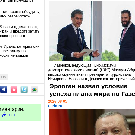
х в Вашингтоне на
стало время обсудить,
ану разработать
бязан и сделает все,
Иран и предотвратить
ских прокси в
т Ирана, который они
 поскольку по
носят непрямой
Главнокомандующий "Сирийскими
демократическими силами" (СДС) Мазлум Абд
высоко оценил визит президента Курдистана
Нечирвана Барзани в Дамаск как исторический.
Эрдоган назвал условие
успеха плана мира по Газ
2026-08-05
ria.ru
мментарии.
руйтесь