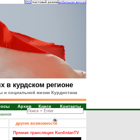
RSS
текстовый режим
мобильная версия
х в курдском регионе
ы и социальной жизни Курдистана
росы
Архив
Книги
Контакты
ранное
другие возможности
Прямая трансляция KurdistanTV