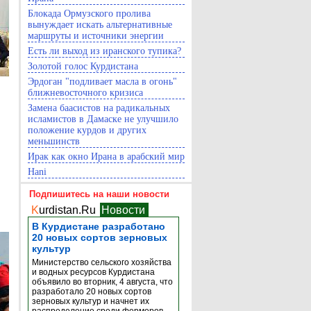
Блокада Ормузского пролива
вынуждает искать альтернативные
маршруты и источники энергии
Есть ли выход из иранского тупика?
Золотой голос Курдистана
Эрдоган "подливает масла в огонь"
ближневосточного кризиса
Замена баасистов на радикальных
исламистов в Дамаске не улучшило
положение курдов и других
меньшинств
Ирак как окно Ирана в арабский мир
Hani
Подпишитесь на наши новости
K
urdistan.Ru
Новости
В Курдистане разработано
20 новых сортов зерновых
культур
Министерство сельского хозяйства
и водных ресурсов Курдистана
объявило во вторник, 4 августа, что
разработало 20 новых сортов
зерновых культур и начнет их