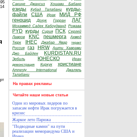
595
Сакине Джансиз
Хошави Бабакр
014
езиды
курды-
Кубад Талабани
файли
США
МИД РФ
Ирак
геноцид
ЛАГ
Дохук
Горран
Мохаммед Садек Кабоудванд
Рожава
PYD
курды
ПСК
Сирия
Сергей
KNC
пешмерга
Лавров
Ахмед
я
IHEC
Тюрк
Джабар Явар
теракт
газ
HRW
Россия
Ашти Хаврами
KURDISTAN.RU
Джо Байден
ЮНЕСКО
Эрбиль
Иран
христиане
Киркук
демонстрация
Amnesty International
Джаляль
Талабани
рт
На правах рекламы
Читайте наши новые статьи
Один из мировых лидеров по
запасам нефти Ирак погружается в
кризис
Жаркое лето Парижа
"Подводные камни" на пути
реализации меморандума США и
Ирана