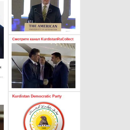
Смотрите канал KurdistanRuCollect
и
..
е
Kurdistan Democratic Party