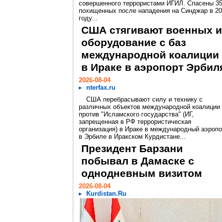
совершенного террористами ИГИЛ. Спасены 3
похищенных после нападения на Синджар в 2
году...
США стягивают военных и
оборудование с баз
международной коалиции
в Ираке в аэропорт Эрбил
2026-08-04
nterfax.ru
США перебрасывают силу и технику с
различных объектов международной коалиции
против "Исламского государства" (ИГ,
запрещенная в РФ террористическая
организация) в Ираке в международный аэропо
в Эрбиле в Иракском Курдистане...
Президент Барзани
побывал в Дамаске с
однодневным визитом
2026-08-04
Kurdistan.Ru