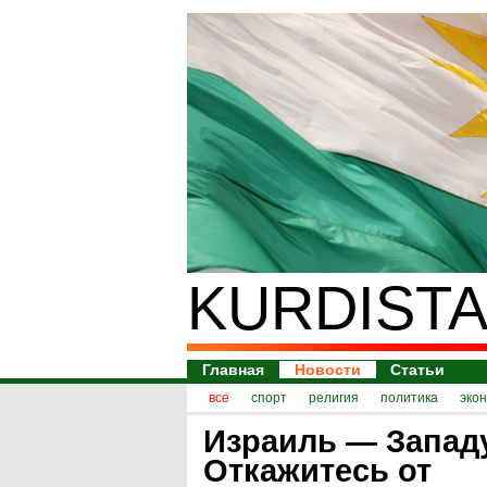
KURDISTA
Главная
Новости
Статьи
все
спорт
религия
политика
эко
Израиль — Запад
Откажитесь от