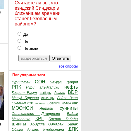
Считаете ли вы, что
езидский Синджар в
й
ближайшем времени
станет безопасным
районом?
Да
Нет
Не знаю
все опросы
Популярные теги
ООН
Курдистан
Науруз
Турция
РПК
нефть
Нури аль-Малики
BDP
Косрат Расул
Асаиш
выборы
Масуд Барзани
Лейла Зана
беженцы
Сулеймания
Бретт Мак-Герк
ислам
МООНСИ
сунниты
Анфаль
Селахаттин Демирташ
Вадим
КРГ
Макаренко
Бахман Гобади
шииты
з
Абдулла Оджалан
Барак
ДПК
Обама
Альянс Курдистана