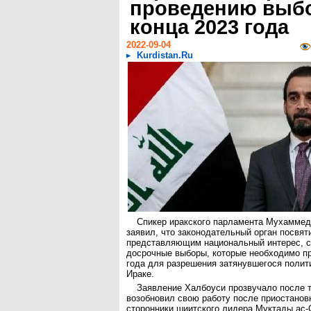
проведению выб
конца 2023 года
2022-09-04
Kurdistan.Ru
Спикер иракского парламента Мухаммед
заявил, что законодательный орган посвят
представляющим национальный интерес, с
досрочные выборы, которые необходимо пр
года для разрешения затянувшегося полити
Ираке.
Заявление Халбоуси прозвучало после т
возобновил свою работу после приостановк
сторонники шиитского лидера Муктады ас-