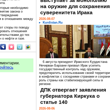
выступает за монополию
нта.
на оружие для сохранения
которые необходимо
инятие закона о
суверенитета Ирака
 утверждение
м в отношениях между
2026-08-07
Kurdistan.Ru
ют споры по поводу
ировать отношения
ительствами до тех
 о нефти и газе.
6 августа президент Иракского Курдистана
мментарии.
Нечирван Барзани призвал Ирак усилить
руйтесь
государственный контроль над оружием,
предотвратить использование своей территори
в конфликтах с соседними странами и сохрани
роль страны как стабилизирующей силы в
регионе.
ДПК отвергает заявления
губернатора Киркука о
статье 140
2026-08-06