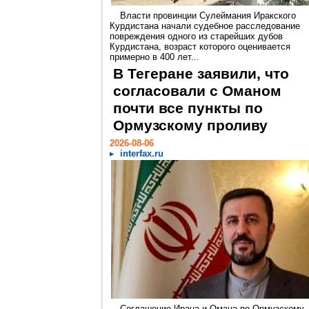
Власти провинции Сулеймания Иракского
Курдистана начали судебное расследование
повреждения одного из старейших дубов
Курдистана, возраст которого оценивается
примерно в 400 лет...
В Тегеране заявили, что
согласовали с Оманом
почти все пункты по
Ормузскому проливу
2026-08-06
interfax.ru
Соглашение Ирана и Омана по Ормузскому