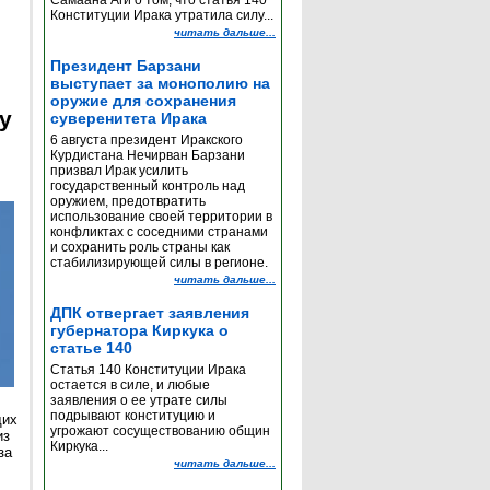
Самаана Аги о том, что статья 140
Конституции Ирака утратила силу...
читать дальше...
Президент Барзани
выступает за монополию на
оружие для сохранения
y
суверенитета Ирака
6 августа президент Иракского
Курдистана Нечирван Барзани
призвал Ирак усилить
государственный контроль над
оружием, предотвратить
использование своей территории в
конфликтах с соседними странами
и сохранить роль страны как
стабилизирующей силы в регионе.
читать дальше...
ДПК отвергает заявления
губернатора Киркука о
статье 140
Статья 140 Конституции Ирака
остается в силе, и любые
заявления о ее утрате силы
подрывают конституцию и
щих
угрожают сосуществованию общин
из
Киркука...
за
читать дальше...