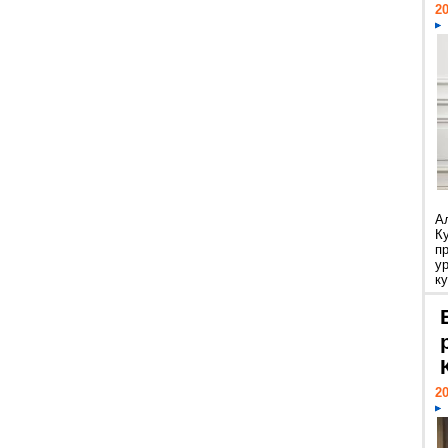
20
А
К
п
у
ку
20