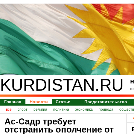
KURDISTAN.RU
н
е
Главная
Новости
Статьи
Представительство
все
спорт
религия
политика
экономика
природа
обществ
Ас-Садр требует
отстранить ополчение от