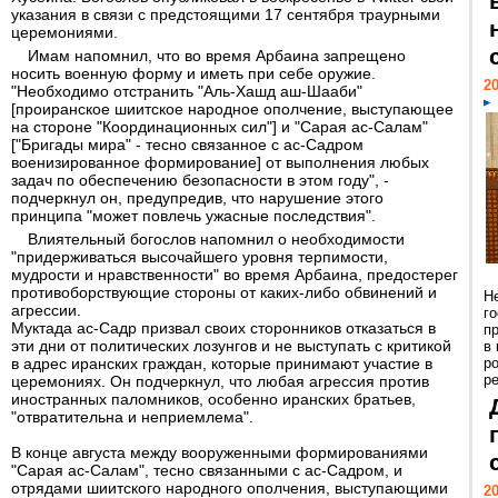
указания в связи с предстоящими 17 сентября траурными
церемониями.
Имам напомнил, что во время Арбаина запрещено
носить военную форму и иметь при себе оружие.
20
"Необходимо отстранить "Аль-Хашд аш-Шааби"
[проиранское шиитское народное ополчение, выступающее
на стороне "Координационных сил"] и "Сарая ас-Салам"
["Бригады мира" - тесно связанное с ас-Садром
военизированное формирование] от выполнения любых
задач по обеспечению безопасности в этом году", -
подчеркнул он, предупредив, что нарушение этого
принципа "может повлечь ужасные последствия".
Влиятельный богослов напомнил о необходимости
"придерживаться высочайшего уровня терпимости,
мудрости и нравственности" во время Арбаина, предостерег
противоборствующие стороны от каких-либо обвинений и
Н
агрессии.
г
Муктада ас-Садр призвал своих сторонников отказаться в
п
эти дни от политических лозунгов и не выступать с критикой
в
в адрес иранских граждан, которые принимают участие в
р
ре
церемониях. Он подчеркнул, что любая агрессия против
иностранных паломников, особенно иранских братьев,
"отвратительна и неприемлема".
В конце августа между вооруженными формированиями
"Сарая ас-Салам", тесно связанными с ас-Садром, и
отрядами шиитского народного ополчения, выступающими
20