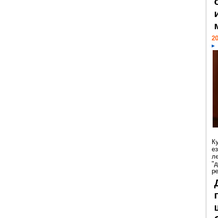
20
К
е
л
"
р