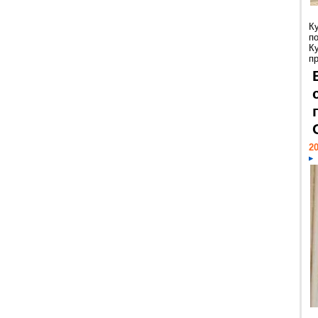
К
п
К
пр
20