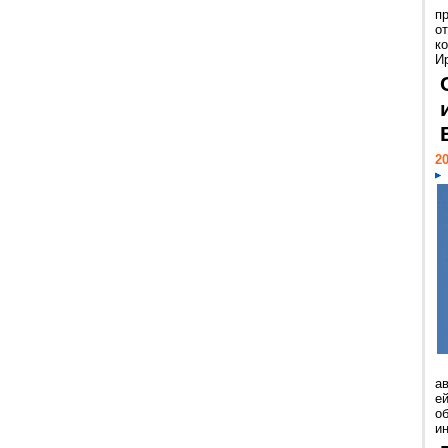
п
о
к
И
20
а
ей
о
и