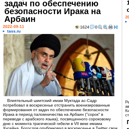
задач по обеспечению
безопасности Ирака на
Арбаин
20
2022-09-11
1624
0
tass.ru
Влиятельный шиитский имам Муктада ас-Садр
Р
потребовал в воскресенье отстранить военизированные
а
формирования от задач по обеспечению безопасности
К
Ирака в период паломничества на Арбаин ("сорок" в
ст
переводе с арабского языка), посвященного сороковому
дню с момента трагической гибели в VII веке имама
Хусейна. Богослов опубликовал в воскресенье в Twitter свои