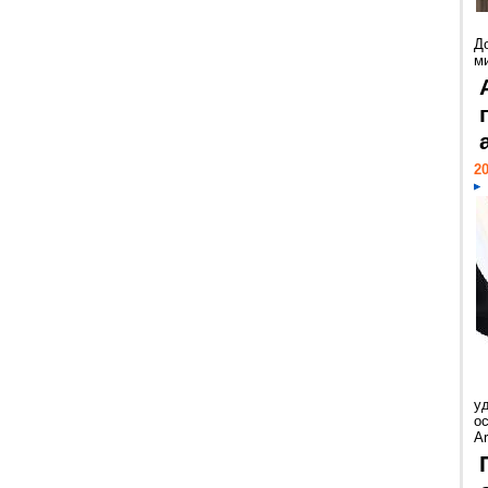
Д
м
20
у
ос
Ar