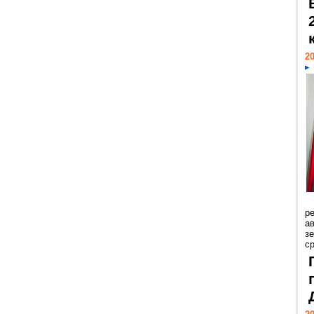
20
р
ав
з
с