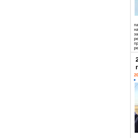
п
н
з
р
п
ре
20