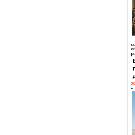
со
о
ре
20