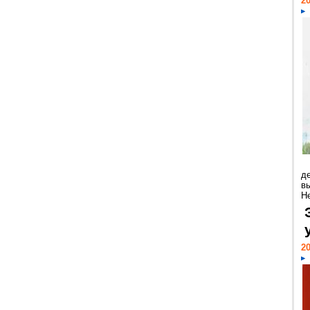
20
д
в
Н
20