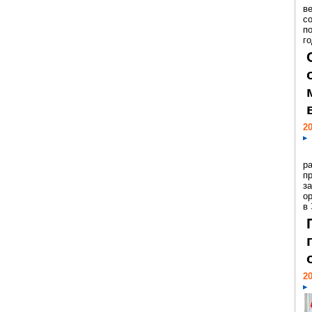
ве
с
п
го
20
р
пр
з
о
в
20