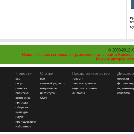
и
ч
с
© 2000-2012 K
Использование материалов, размещенных на сайте Kurdistan
Мнение авторов мож
Новости
Статьи
Представительство
Диаспор
все
все
новости
новости
спорт
главный редактор
фотоматериалы
фотоматер
религия
колумнисты
видеоматериалы
видеомате
политика
институты
контакты
контакты
экономика
СМИ
природа
общество
культура
наука
происшествия
избранное