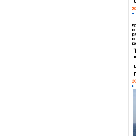
20
п
п
р
п
ка
20