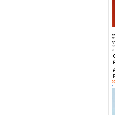
з
М
д
п
ег
20