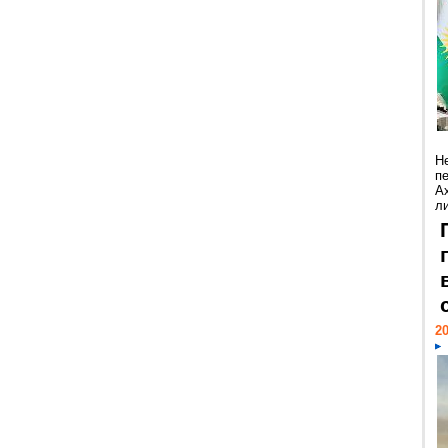
Н
п
А
ли
20