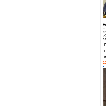
Н
п
п
о
ез
20