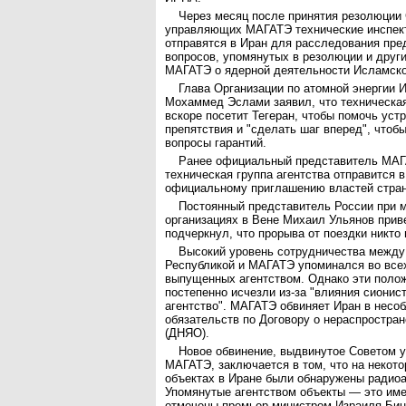
Через месяц после принятия резолюции
управляющих МАГАТЭ технические инспект
отправятся в Иран для расследования пр
вопросов, упомянутых в резолюции и друг
МАГАТЭ о ядерной деятельности Исламско
Глава Организации по атомной энергии 
Мохаммед Эслами заявил, что техническа
вскоре посетит Тегеран, чтобы помочь ус
препятствия и "сделать шаг вперед", чтоб
вопросы гарантий.
Ранее официальный представитель МАГ
техническая группа агентства отправится в
официальному приглашению властей стра
Постоянный представитель России при
организациях в Вене Михаил Ульянов приве
подчеркнул, что прорыва от поездки никто 
Высокий уровень сотрудничества межд
Республикой и МАГАТЭ упоминался во всех
выпущенных агентством. Однако эти поло
постепенно исчезли из-за "влияния сионис
агентство". МАГАТЭ обвиняет Иран в несо
обязательств по Договору о нераспростра
(ДНЯО).
Новое обвинение, выдвинутое Советом
МАГАТЭ, заключается в том, что на некот
объектах в Иране были обнаружены радио
Упомянутые агентством объекты — это име
отмечены премьер-министром Израиля Бин