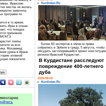
Kurdistan.Ru
риван. Иранские
этих местах не велась
нократно заявляла,
ых программ по
ится в то время,
нять Иран в отказе
акт, что поездка
ется признаком
 МАГАТЭ.
нарастил темпы
Более 60 экспертов в области права
зателя за всю
собрались в Эрбиле в среду, 5 августа, чтобы
лики. Мохаммед
обсудить застопорившийся проект конституции
ения урана в Иране
региона Иракский Курдистан...
историю атомной
дущие показатели
В Курдистане расследуют
повреждение 400-летнего
дуба
2026-08-06
Kurdistan.Ru
мментарии.
руйтесь