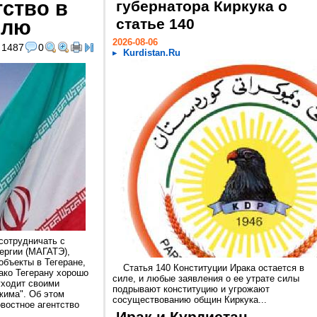
тство в
губернатора Киркука о
илю
статье 140
2026-08-06
1487
0
Kurdistan.Ru
сотрудничать с
ергии (МАГАТЭ),
объекты в Тегеране,
Статья 140 Конституции Ирака остается в
ако Тегерану хорошо
силе, и любые заявления о ее утрате силы
уходит своими
подрывают конституцию и угрожают
жима". Об этом
сосуществованию общин Киркука...
овостное агентство