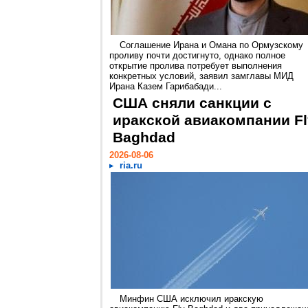
Соглашение Ирана и Омана по Ормузскому
проливу почти достигнуто, однако полное
открытие пролива потребует выполнения
конкретных условий, заявил замглавы МИД
Ирана Казем Гарибабади...
США сняли санкции с
иракской авиакомпании Fl
Baghdad
2026-08-06
ria.ru
Минфин США исключил иракскую