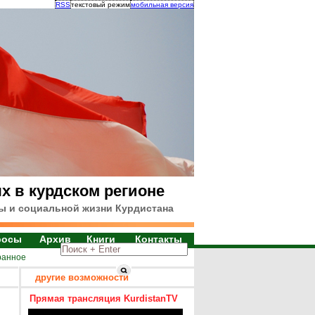
RSS
текстовый режим
мобильная версия
х в курдском регионе
ы и социальной жизни Курдистана
росы
Архив
Книги
Контакты
ранное
другие возможности
Прямая трансляция KurdistanTV