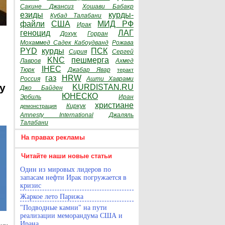
Сакине Джансиз
Хошави Бабакр
езиды
курды-
Кубад Талабани
файли
США
МИД РФ
Ирак
геноцид
ЛАГ
Дохук
Горран
Мохаммед Садек Кабоудванд
Рожава
PYD
курды
ПСК
Сирия
Сергей
KNC
пешмерга
Лавров
Ахмед
IHEC
Тюрк
Джабар Явар
теракт
газ
HRW
Россия
Ашти Хаврами
y
KURDISTAN.RU
Джо Байден
ЮНЕСКО
Эрбиль
Иран
христиане
Киркук
демонстрация
Amnesty International
Джаляль
Талабани
На правах рекламы
Читайте наши новые статьи
Один из мировых лидеров по
запасам нефти Ирак погружается в
кризис
Жаркое лето Парижа
"Подводные камни" на пути
реализации меморандума США и
Ирана