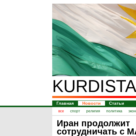
KURDISTA
Главная
Новости
Статьи
все
спорт
религия
политика
эко
Иран продолжит
сотрудничать с М