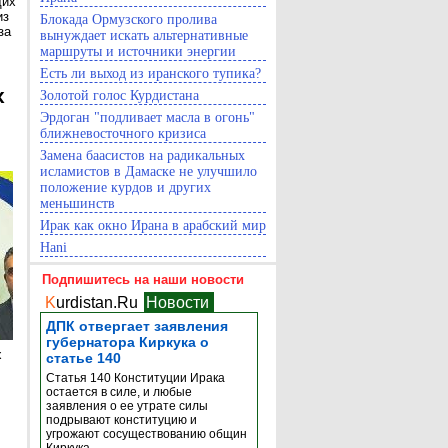
щих
из
Блокада Ормузского пролива
за
вынуждает искать альтернативные
маршруты и источники энергии
Есть ли выход из иранского тупика?
х
Золотой голос Курдистана
Эрдоган "подливает масла в огонь"
ближневосточного кризиса
Замена баасистов на радикальных
исламистов в Дамаске не улучшило
положение курдов и других
меньшинств
Ирак как окно Ирана в арабский мир
Hani
Подпишитесь на наши новости
K
urdistan.Ru
Новости
ДПК отвергает заявления
губернатора Киркука о
х
статье 140
Статья 140 Конституции Ирака
остается в силе, и любые
заявления о ее утрате силы
подрывают конституцию и
угрожают сосуществованию общин