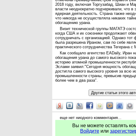
2018 году, включая Торгузабад, Шиан и Ма
власти неоднократно подчеркивали, что в 
ядерная деятельность. Страна также неод
что никогда не осуществляла никаких тайн
обогащению урана.
Визит технической группы МАГАТЭ состо
когда США и их союзники продолжают обви
сотрудничать с организацией. Однако тот ф
была разрешена Ираном, сам по себе явля
практического сотрудничества Тегерана с
Как сообщало агентство EADaily, Иран 
обогащения урана до самого высокого пока
историю атомной промышленности респуб
Эслами заявил:"Сегодня мощность обогащ
достигла самого высокого уровня за всю 
промышленности страны, превысив преды
более чем в два раза".
еще нет ниодного комментария...
Вы не можете оставлять ко
Войдите
или
зарегистри