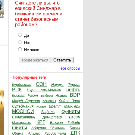
Считаете ли вы, что
езидский Синджар в
ближайшем времени
станет безопасным
районом?
Да
Нет
Не знаю
все опросы
Популярные теги
ООН
Курдистан
Науруз
Турция
РПК
нефть
Нури аль-Малики
BDP
Косрат Расул
Асаиш
выборы
Масуд Барзани
Лейла Зана
беженцы
Сулеймания
Бретт Мак-Герк
ислам
МООНСИ
сунниты
Анфаль
Селахаттин Демирташ
Вадим
КРГ
Макаренко
Бахман Гобади
шииты
Абдулла Оджалан
Барак
ДПК
Обама
Альянс Курдистана