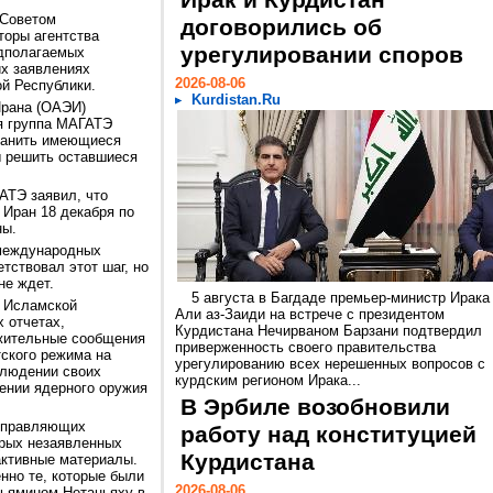
Ирак и Курдистан
 Советом
договорились об
оры агентства
урегулировании споров
едполагаемых
их заявлениях
2026-08-06
й Республики.
Kurdistan.Ru
Ирана (ОАЭИ)
я группа МАГАТЭ
транить имеющиеся
ы решить оставшиеся
АТЭ заявил, что
 Иран 18 декабря по
ны.
 международных
тствовал этот шаг, но
не ждет.
5 августа в Багдаде премьер-министр Ирака
у Исламской
Али аз-Заиди на встрече с президентом
 отчетах,
Курдистана Нечирваном Барзани подтвердил
жительные сообщения
приверженность своего правительства
тского режима на
урегулированию всех нерешенных вопросов с
блюдении своих
курдским регионом Ирака...
нении ядерного оружия
В Эрбиле возобновили
 управляющих
работу над конституцией
орых незаявленных
Курдистана
активные материалы.
нно те, которые были
2026-08-06
ьямином Нетаньяху в