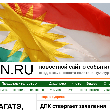
N.RU
новостной сайт о события
ежедневные новости политики, культур
Представительство
Диаспора
Фото
Видео
Оп
номика
природа
общество
культура
наука
происшествия
изб
еще в рубрике
АГАТЭ,
ДПК отвергает заявления