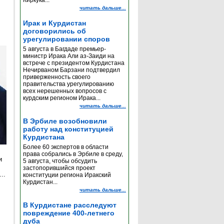
Киркука...
читать дальше...
Ирак и Курдистан
договорились об
урегулировании споров
5 августа в Багдаде премьер-
министр Ирака Али аз-Заиди на
встрече с президентом Курдистана
Нечирваном Барзани подтвердил
приверженность своего
правительства урегулированию
всех нерешенных вопросов с
курдским регионом Ирака...
читать дальше...
В Эрбиле возобновили
работу над конституцией
Курдистана
Более 60 экспертов в области
права собрались в Эрбиле в среду,
и
5 августа, чтобы обсудить
застопорившийся проект
..
конституции региона Иракский
Курдистан...
читать дальше...
е
В Курдистане расследуют
повреждение 400-летнего
дуба