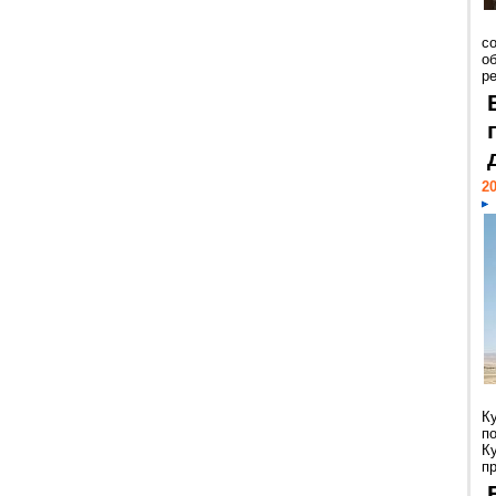
со
о
ре
20
К
п
К
пр