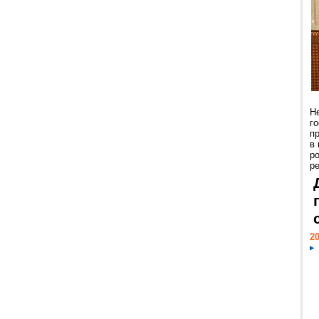
Н
г
п
в
р
ре
20