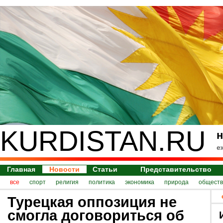
KURDISTAN.RU
н
е
Главная
Новости
Статьи
Представительство
все
спорт
религия
политика
экономика
природа
обществ
Турецкая оппозиция не
смогла договориться об