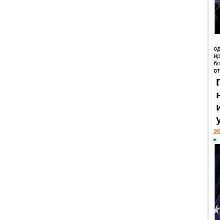
о
и
б
от
20