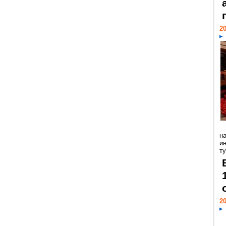
20
н
и
ту
20