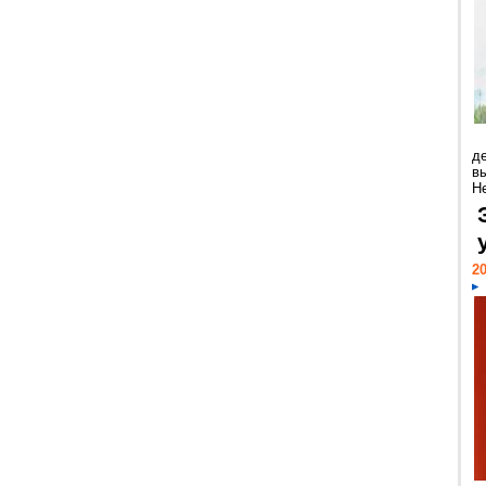
д
в
Н
20