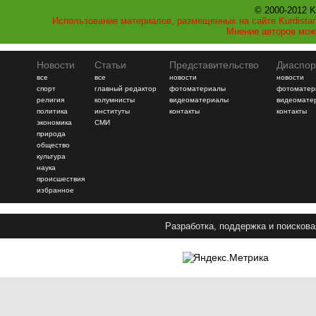
© 2000-2012 K
Использование материалов, размещенных на сайте Kurdistan
Мнение авторов мож
Новости
Статьи
Представительство
Диаспор
все
все
новости
новости
спорт
главный редактор
фотоматериалы
фотоматер
религия
колумнисты
видеоматериалы
видеомате
политика
институты
контакты
контакты
экономика
СМИ
природа
общество
культура
наука
происшествия
избранное
Разработка, поддержка и поискова