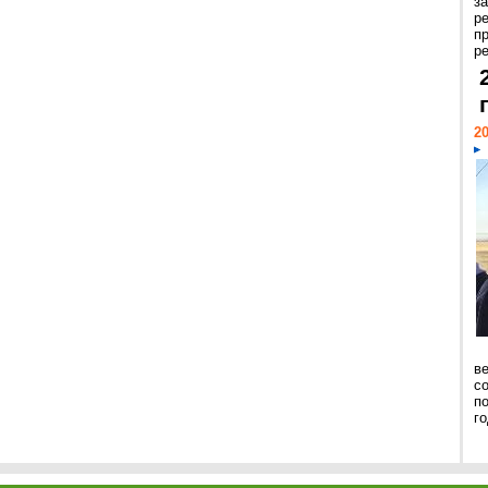
з
р
п
ре
20
ве
с
п
го