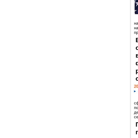
н
н
пр
20
с
п
д
се