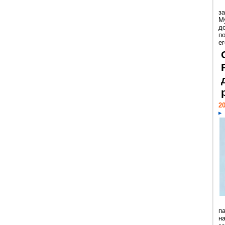
з
М
д
п
ег
20
п
н