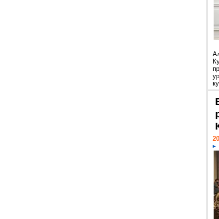
А
К
п
у
ку
20