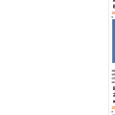
20
а
ей
о
и
20