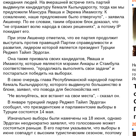
20
ожидания людей. На вчерашней встрече пять партий
выдвинули кандидатуру Кемаля Кылычдароглу, тогда как мы
предложили Мансура Яваша и Экрема Имамоглу. К
сожалению, наше предложение было отвергнуто", - заявила
Акшенер. По ее словам, таким образом блок доказал, что
"не отражает волю народа в своих решениях", а потому IP
покидает его.
При этом Акшенер отметила, что ее партия продолжит
выступать против правящей Партии справедливости и
развития, лидером которой является президент Турции
Реджеп Тайип Эрдоган.
Она также призвала своих кандидатов, Яваша и
Имамоглу, которые являются мэрами Анкары и Стамбула
Н
соответственно, "продолжать выполнять свои задачи" и
п
постараться победить на выборах.
г
Ис
В свою очередь глава Республиканской народной партии
Кемаль Кылычдароглу, которого выдвинуло большинство в
блоке, заявил, что повода для беспокойства нет.
"Не волнуйтесь, все встанет на свои места", - сказал он.
В январе турецкий лидер Реджеп Тайип Эрдоган
сообщил, что президентские и парламентские выборы в
Турции состоятся 14 мая.
Изначально выборы были намечены на 18 июня, однако
Эрдоган неоднократно заявлял, что голосование может
20
состояться раньше. В его партии указывали, что выборы в
июне совпадут с высоким туристическим сезоном, поэтому