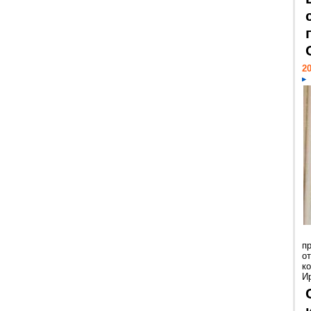
20
п
о
к
И