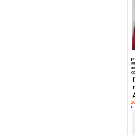
р
ав
з
с
20