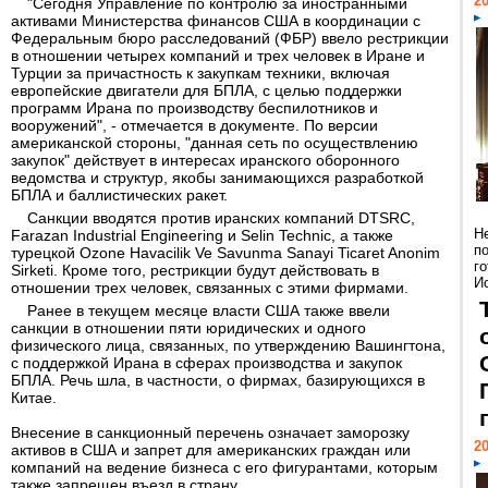
20
"Сегодня Управление по контролю за иностранными
активами Министерства финансов США в координации с
Федеральным бюро расследований (ФБР) ввело рестрикции
в отношении четырех компаний и трех человек в Иране и
Турции за причастность к закупкам техники, включая
европейские двигатели для БПЛА, с целью поддержки
программ Ирана по производству беспилотников и
вооружений", - отмечается в документе. По версии
американской стороны, "данная сеть по осуществлению
закупок" действует в интересах иранского оборонного
ведомства и структур, якобы занимающихся разработкой
БПЛА и баллистических ракет.
Санкции вводятся против иранских компаний DTSRC,
Н
Farazan Industrial Engineering и Selin Technic, а также
п
турецкой Ozone Havacilik Ve Savunma Sanayi Ticaret Anonim
г
Sirketi. Кроме того, рестрикции будут действовать в
Ис
отношении трех человек, связанных с этими фирмами.
Ранее в текущем месяце власти США также ввели
санкции в отношении пяти юридических и одного
физического лица, связанных, по утверждению Вашингтона,
с поддержкой Ирана в сферах производства и закупок
БПЛА. Речь шла, в частности, о фирмах, базирующихся в
Китае.
Внесение в санкционный перечень означает заморозку
20
активов в США и запрет для американских граждан или
компаний на ведение бизнеса с его фигурантами, которым
также запрещен въезд в страну.