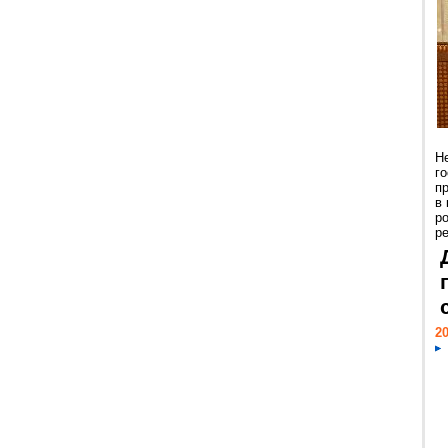
Н
г
п
в
р
ре
20