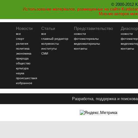
© 2000-2012 K
Использование материалов, размещенных на сайте Kurdistan
Мнение авторов мож
Новости
Статьи
Представительство
Диаспор
все
все
новости
новости
спорт
главный редактор
фотоматериалы
фотоматер
религия
колумнисты
видеоматериалы
видеомате
политика
институты
контакты
контакты
экономика
СМИ
природа
общество
культура
наука
происшествия
избранное
Разработка, поддержка и поискова