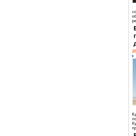
со
о
ре
20
К
п
К
пр