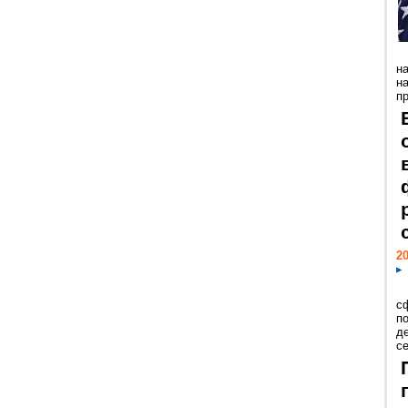
н
н
пр
20
с
п
д
се