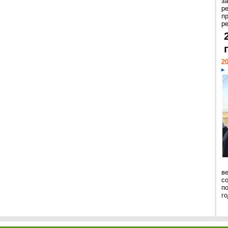
з
р
п
ре
20
ве
с
п
го