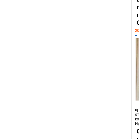
20
п
о
к
И