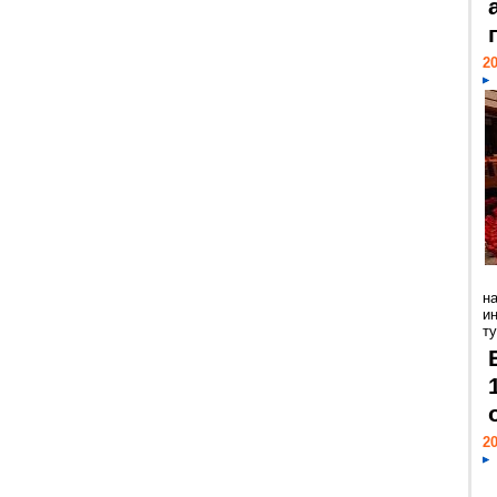
20
н
и
ту
20