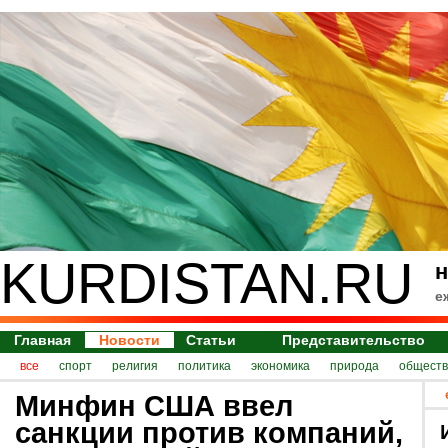
KURDISTAN.RU
н
е
Главная
Новости
Статьи
Представительство
все
спорт
религия
политика
экономика
природа
обществ
Минфин США ввел
санкции против компаний,