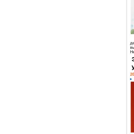
д
в
Н
20