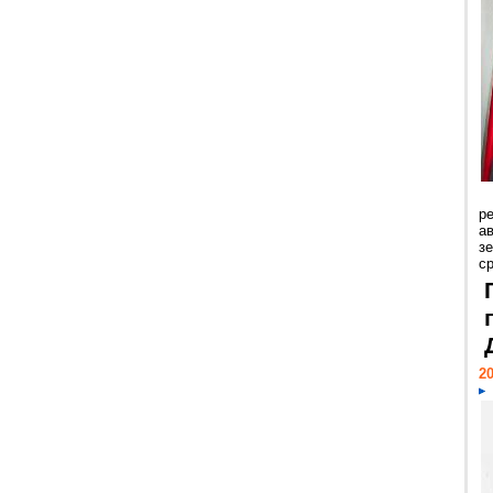
р
ав
з
с
20