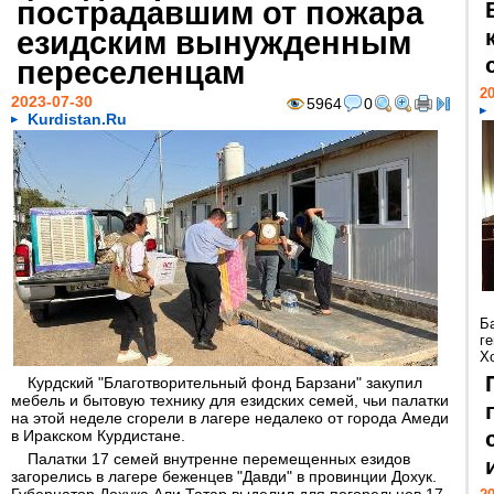
пострадавшим от пожара
езидским вынужденным
переселенцам
20
2023-07-30
5964
0
Kurdistan.Ru
Б
г
Х
Курдский "Благотворительный фонд Барзани" закупил
мебель и бытовую технику для езидских семей, чьи палатки
на этой неделе сгорели в лагере недалеко от города Амеди
в Иракском Курдистане.
Палатки 17 семей внутренне перемещенных езидов
загорелись в лагере беженцев "Давди" в провинции Дохук.