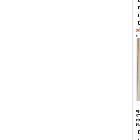
20
п
о
к
И