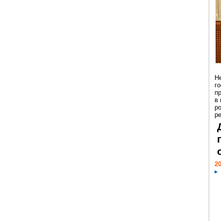
Н
г
п
в
р
ре
20