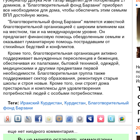
Губернатор Дохука Али Татар выделил для погорельцев 17
20
домиков, а "Благотворительный фонд Барзани" приобрел
все необходимое для дома, чтобы обеспечить этим семьям
ВПЛ достойную жизнь.
"Благотворительный фонд Барзани" является известной
благотворительной организацией с широким влиянием как
на местном, так и на международном уровне. Он
предлагает финансовую помощь обездоленным семьям и
оказывает гуманитарную помощь пострадавшим от
стихийных бедствий и конфликтов.
Кроме того, благотворительная организация активно
поддерживает вынужденных переселенцев и беженцев,
обеспечивая их палатками, бытовой техникой, одеждой,
Н
медицинскими и другими предметами первой
п
необходимости. Благотворительная группа также
г
поддерживает сектор образования, ремонтируя старые
Ис
школы и строя новые. Кроме того, они строят дома
престарелых и комплексы для удовлетворения
потребностей людей с особыми потребностями.
Теги:
Иракский Курдистан
,
Курдистан
,
Благотворительный
фонд Барзани
20
еще нет ниодного комментария...
Вы не можете оставлять комментарии.