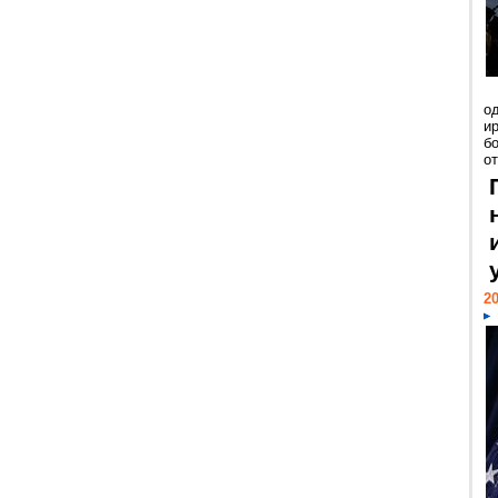
о
и
б
от
20