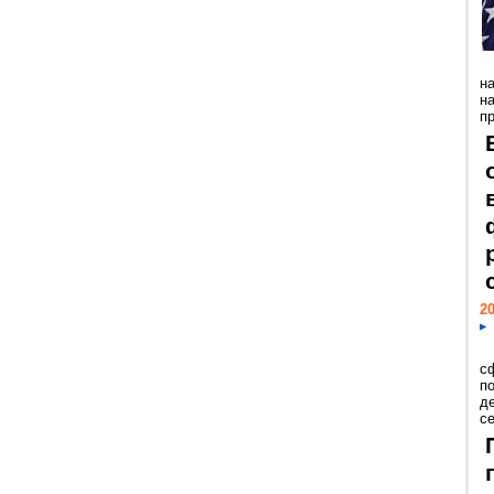
н
н
пр
20
с
п
д
се