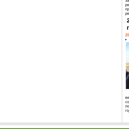
з
р
п
ре
20
ве
с
п
го