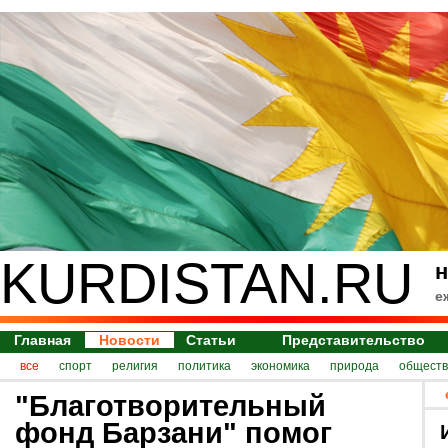
KURDISTAN.RU
н
е
Главная
Новости
Статьи
Представительство
все
спорт
религия
политика
экономика
природа
обществ
"Благотворительный
фонд Барзани" помог