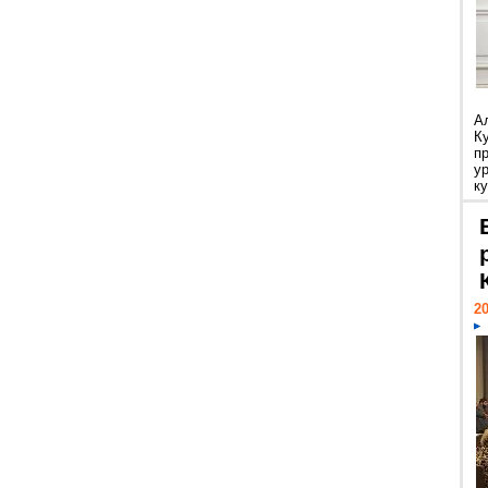
А
К
п
у
ку
20