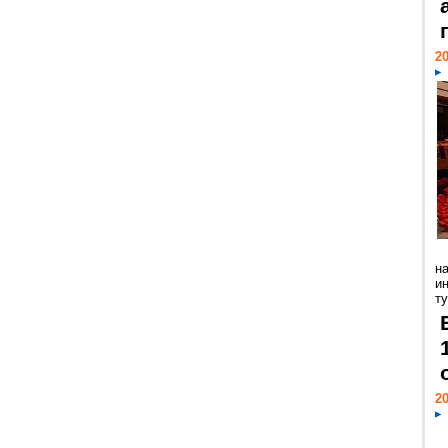
20
н
и
ту
20