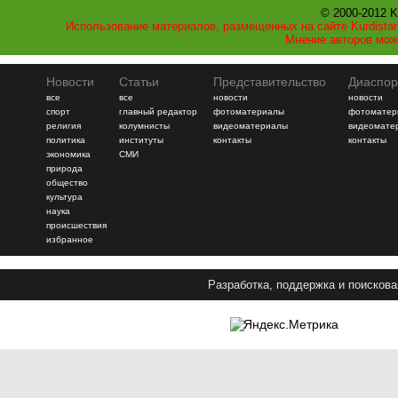
© 2000-2012 K
Использование материалов, размещенных на сайте Kurdistan
Мнение авторов мож
Новости
Статьи
Представительство
Диаспор
все
все
новости
новости
спорт
главный редактор
фотоматериалы
фотоматер
религия
колумнисты
видеоматериалы
видеомате
политика
институты
контакты
контакты
экономика
СМИ
природа
общество
культура
наука
происшествия
избранное
Разработка, поддержка и поискова