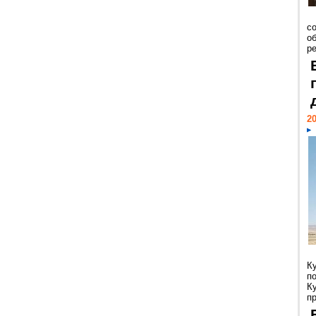
со
о
ре
20
К
п
К
пр