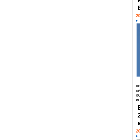
20
а
ей
о
и
20