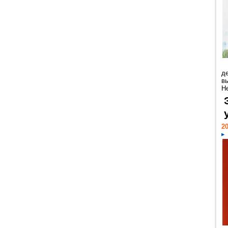
д
в
Н
20