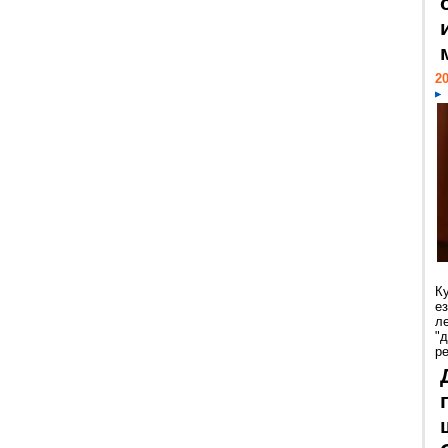
20
К
е
л
"
р