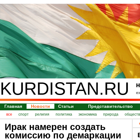
KURDISTAN.RU
н
е
Главная
Новости
Статьи
Представительство
все
спорт
религия
политика
экономика
природа
обществ
Ирак намерен создать
комиссию по демаркации