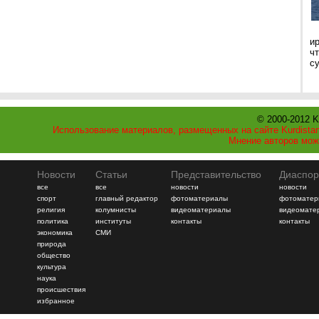
и
ч
с
© 2000-2012 K
Использование материалов, размещенных на сайте Kurdistan
Мнение авторов мож
Новости
Статьи
Представительство
Диаспор
все
все
новости
новости
спорт
главный редактор
фотоматериалы
фотоматер
религия
колумнисты
видеоматериалы
видеомате
политика
институты
контакты
контакты
экономика
СМИ
природа
общество
культура
наука
происшествия
избранное