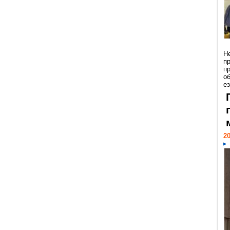
Н
п
п
о
ез
20