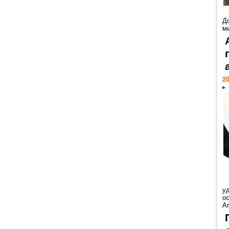
Д
м
20
у
ос
Ar