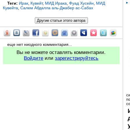
Теги:
Ирак
,
Кувейт
,
МИД Ирака
,
Фуад Хусейн
,
МИД
Кувейта
,
Салем Абдалла аль-Джабер ас-Сабах
еще нет ниодного комментария...
Вы не можете оставлять комментарии.
Войдите
или
зарегистрируйтесь
с
п
с