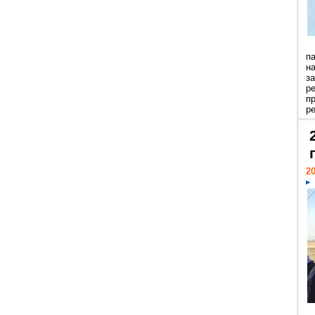
п
н
з
р
п
ре
20