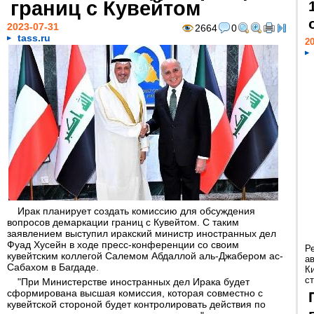
границ с Кувейтом
2023-07-31
2664
0
tass.ru
20
Ирак планирует создать комиссию для обсуждения
вопросов демаркации границ с Кувейтом. С таким
заявлением выступил иракский министр иностранных дел
Фуад Хусейн в ходе пресс-конференции со своим
Р
кувейтским коллегой Салемом Абдаллой аль-Джабером ас-
а
Сабахом в Багдаде.
К
ст
"При Министерстве иностранных дел Ирака будет
сформирована высшая комиссия, которая совместно с
кувейтской стороной будет контролировать действия по