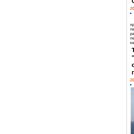
20
п
п
р
п
ка
20