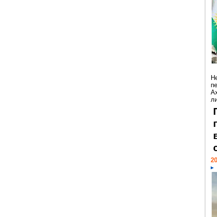
Н
п
А
ли
20