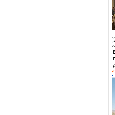
со
о
ре
20