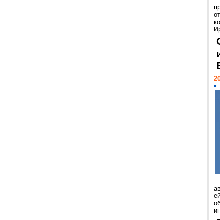
п
о
к
И
20
а
ей
о
и