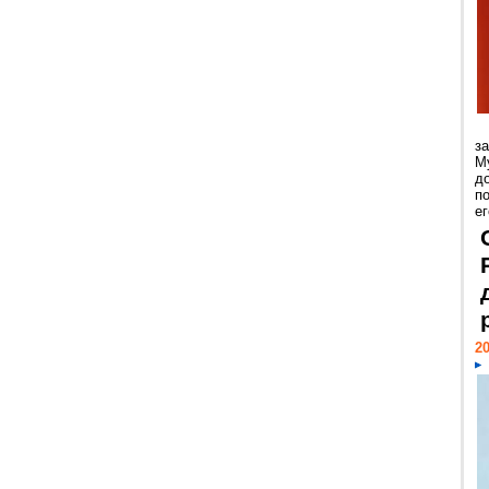
з
М
д
п
ег
20