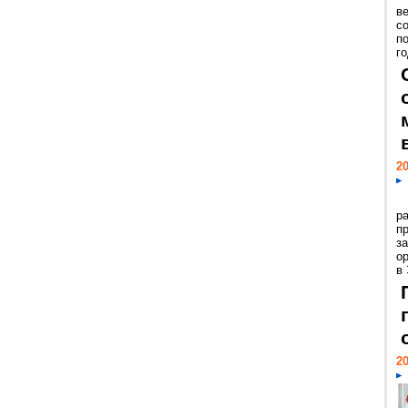
ве
с
п
го
20
р
пр
з
о
в
20