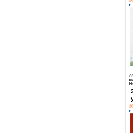
20
д
в
Н
20