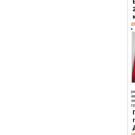
20
р
ав
з
с