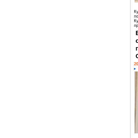
К
п
К
пр
20