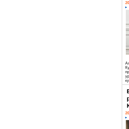
20
А
К
п
у
ку
20