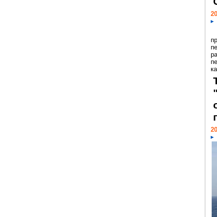
20
п
п
р
п
ка
20