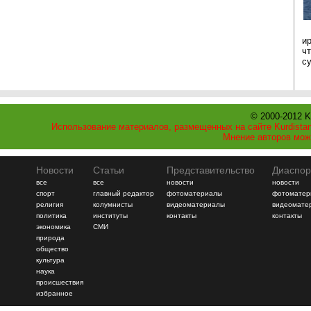
и
ч
с
© 2000-2012 K
Использование материалов, размещенных на сайте Kurdistan
Мнение авторов мож
Новости
Статьи
Представительство
Диаспор
все
все
новости
новости
спорт
главный редактор
фотоматериалы
фотоматер
религия
колумнисты
видеоматериалы
видеомате
политика
институты
контакты
контакты
экономика
СМИ
природа
общество
культура
наука
происшествия
избранное