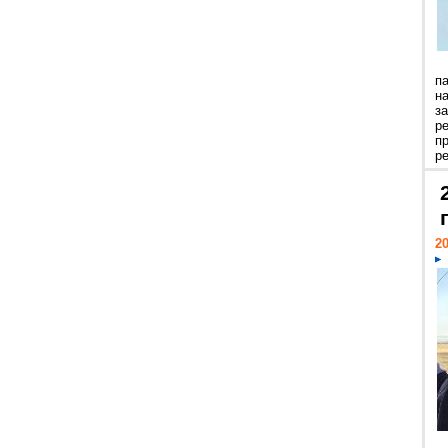
п
н
з
р
п
ре
20