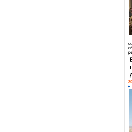
со
о
ре
20