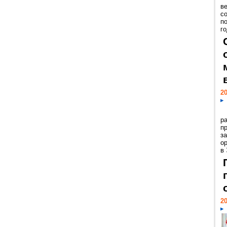
ве
с
п
го
20
р
пр
з
о
в
20