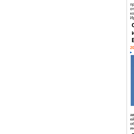
п
о
к
И
20
а
ей
о
и