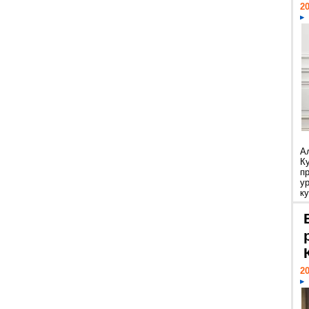
20
А
К
п
у
ку
20