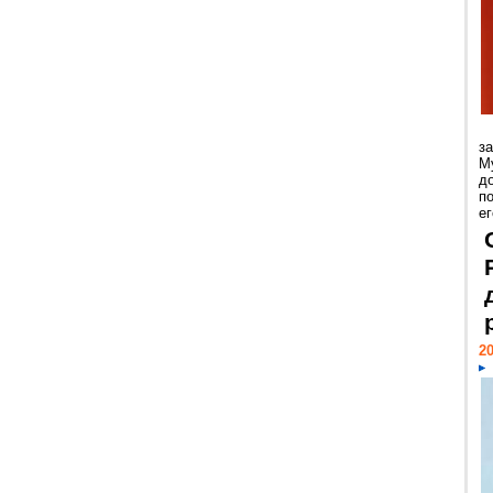
з
М
д
п
ег
20