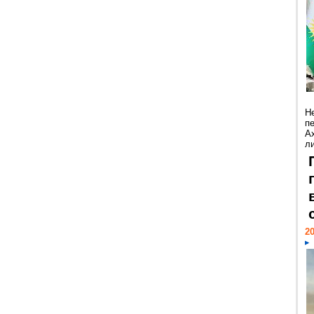
Н
п
А
ли
20