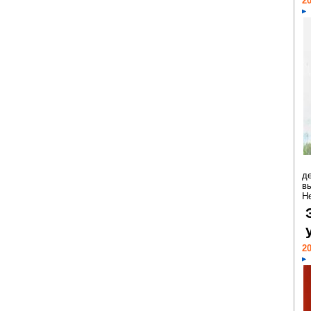
20
д
в
Н
20