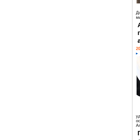
Д
м
20
у
ос
Ar