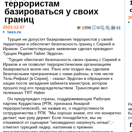
террористам
базироваться у своих
границ
20
2023-12-07
1996
0
tass.ru
Турция не допустит базирования террористов у своей
территории и обеспечит безопасность границ с Сирией и
Ираком. Соответствующее заявление сделал президент
Турции Реджеп Тайип Эрдоган.
"Турция обеспечит безопасность своих границ с Сирией и
Ираком и не позволит террористическим организациям
базироваться возле них. Рано или поздно мы сделаем
безопасными приграничные с нами районы, в том числе
Тель-Рифаат [в Сирии], - сказал Эрдоган в обращении к
нации после заседания кабинета министров, которое
прошло под его председательством. Трансляцию вел
телеканал TRT Haber.
Он предупредил страны, поддерживающие Рабочую
партию Курдистана (РПК, признана Анкарой
Р
террористической), не назвав их, о недопустимости
а
сотрудничества с РПК. "Мы хорошо знаем, кто что конкретно
К
делает, чью руку держит. Если понадобится, мы не
ст
откажемся от сценария "неожиданно нагрянуть ночью", -
отметил турецкий лидер, напомнив о прежних
предупреждениях провести трансграничные операции в