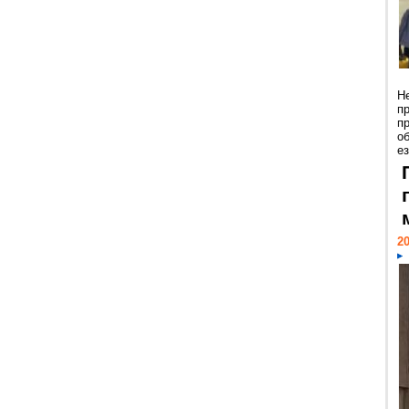
Н
п
п
о
ез
20