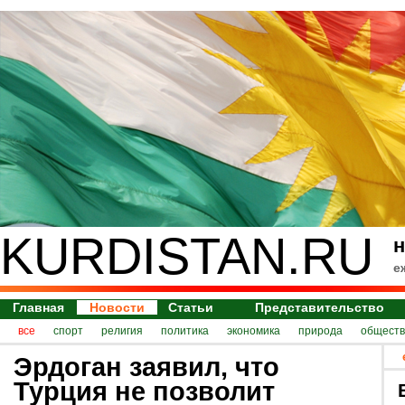
KURDISTAN.RU
н
е
Главная
Новости
Статьи
Представительство
все
спорт
религия
политика
экономика
природа
обществ
Эрдоган заявил, что
Турция не позволит