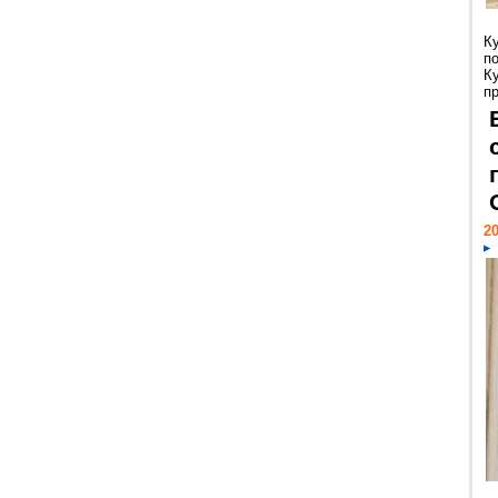
К
п
К
пр
20