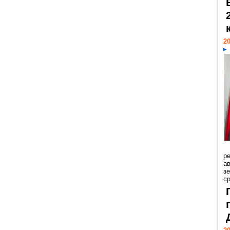
20
р
ав
з
с