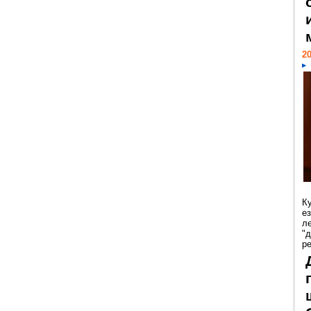
20
К
е
л
"
р