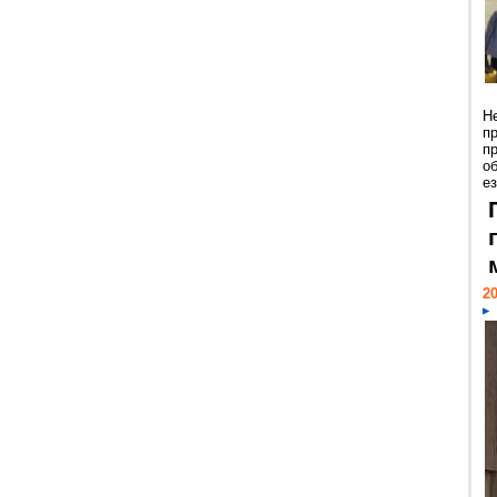
Н
п
п
о
ез
20