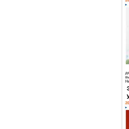
20
д
в
Н
20