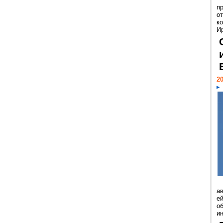
п
о
к
И
20
а
ей
о
и