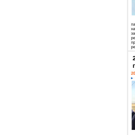
п
н
з
р
п
ре
20