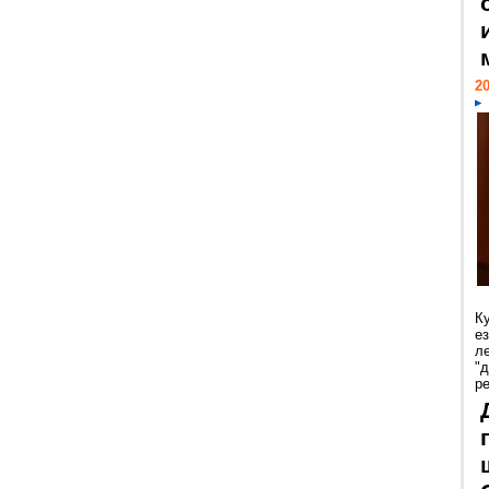
20
К
е
л
"
р