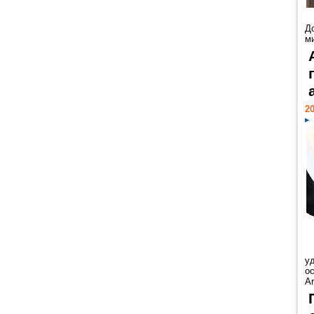
Д
м
20
у
ос
Ar