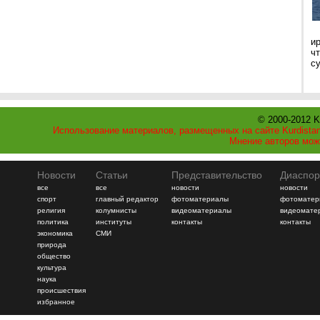
и
ч
с
© 2000-2012 K
Использование материалов, размещенных на сайте Kurdistan
Мнение авторов мож
Новости
Статьи
Представительство
Диаспор
все
все
новости
новости
спорт
главный редактор
фотоматериалы
фотоматер
религия
колумнисты
видеоматериалы
видеомате
политика
институты
контакты
контакты
экономика
СМИ
природа
общество
культура
наука
происшествия
избранное