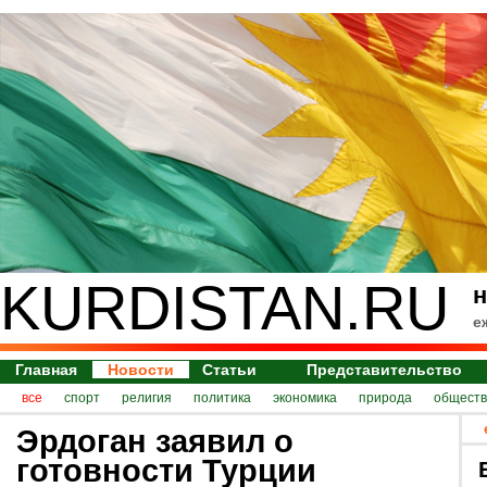
KURDISTAN.RU
н
е
Главная
Новости
Статьи
Представительство
все
спорт
религия
политика
экономика
природа
обществ
Эрдоган заявил о
готовности Турции