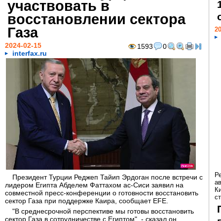
участвовать в
восстановлении сектора
Газа
20
2024-02-15
1593
0
interfax.ru
Р
Президент Турции Реджеп Тайип Эрдоган после встречи с
а
лидером Египта Абделем Фаттахом ас-Сиси заявил на
К
совместной пресс-конференции о готовности восстановить
ст
сектор Газа при поддержке Каира, сообщает EFE.
"В среднесрочной перспективе мы готовы восстановить
сектор Газа в сотрудничестве с Египтом", - сказал он.