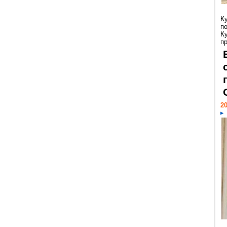
К
п
К
пр
20