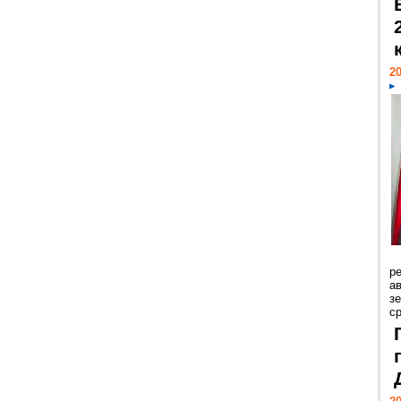
20
р
ав
з
с