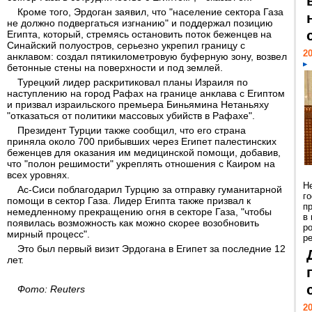
Кроме того, Эрдоган заявил, что "население сектора Газа
не должно подвергаться изгнанию" и поддержал позицию
Египта, который, стремясь остановить поток беженцев на
Синайский полуостров, серьезно укрепил границу с
20
анклавом: создал пятикилометровую буферную зону, возвел
бетонные стены на поверхности и под землей.
Турецкий лидер раскритиковал планы Израиля по
наступлению на город Рафах на границе анклава с Египтом
и призвал израильского премьера Биньямина Нетаньяху
"отказаться от политики массовых убийств в Рафахе".
Президент Турции также сообщил, что его страна
приняла около 700 прибывших через Египет палестинских
беженцев для оказания им медицинской помощи, добавив,
что "полон решимости" укреплять отношения с Каиром на
всех уровнях.
Н
Ас-Сиси поблагодарил Турцию за отправку гуманитарной
г
помощи в сектор Газа. Лидер Египта также призвал к
п
немедленному прекращению огня в секторе Газа, "чтобы
в
появилась возможность как можно скорее возобновить
р
мирный процесс".
ре
Это был первый визит Эрдогана в Египет за последние 12
лет.
Фото: Reuters
20