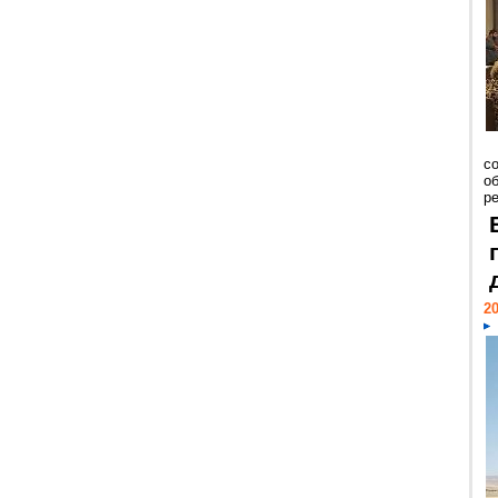
со
о
ре
20