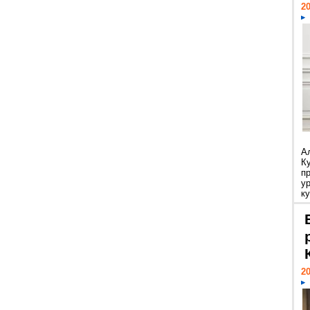
20
А
К
п
у
ку
20