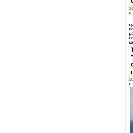
20
п
п
р
п
ка
20