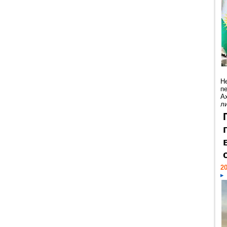
Н
п
А
ли
20