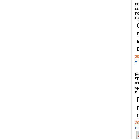
ве
с
п
го
20
р
пр
з
о
в
20