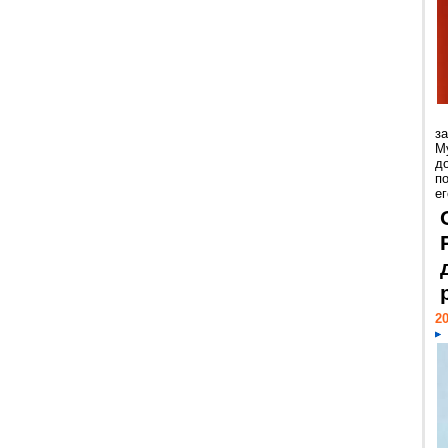
з
М
д
п
ег
20