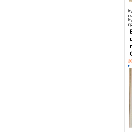
К
п
К
пр
20