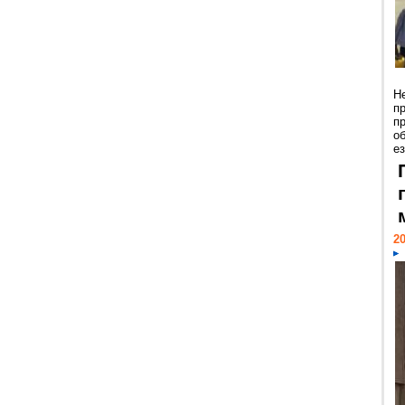
Н
п
п
о
ез
20