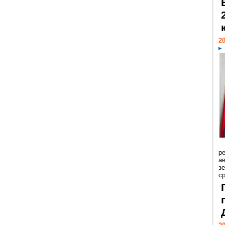
20
р
ав
з
с