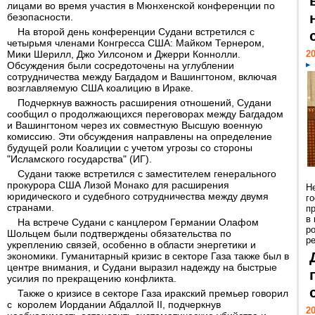
лицами во время участия в Мюнхенской конференции по
безопасности.
На второй день конференции Судани встретился с
четырьмя членами Конгресса США: Майком Тернером,
Мики Шерилл, Джо Уилсоном и Джерри Коннолли.
20
Обсуждения были сосредоточены на углублении
сотрудничества между Багдадом и Вашингтоном, включая
возглавляемую США коалицию в Ираке.
Подчеркнув важность расширения отношений, Судани
сообщил о продолжающихся переговорах между Багдадом
и Вашингтоном через их совместную Высшую военную
комиссию. Эти обсуждения направлены на определение
будущей роли Коалиции с учетом угрозы со стороны
"Исламского государства" (ИГ).
Судани также встретился с заместителем генерального
прокурора США Лизой Монако для расширения
Н
юридического и судебного сотрудничества между двумя
г
странами.
п
в
На встрече Судани с канцлером Германии Олафом
р
Шольцем были подтверждены обязательства по
ре
укреплению связей, особенно в области энергетики и
экономики. Гуманитарный кризис в секторе Газа также был в
центре внимания, и Судани выразил надежду на быстрые
усилия по прекращению конфликта.
Также о кризисе в секторе Газа иракский премьер говорил
с королем Иордании Абдаллой II, подчеркнув
20