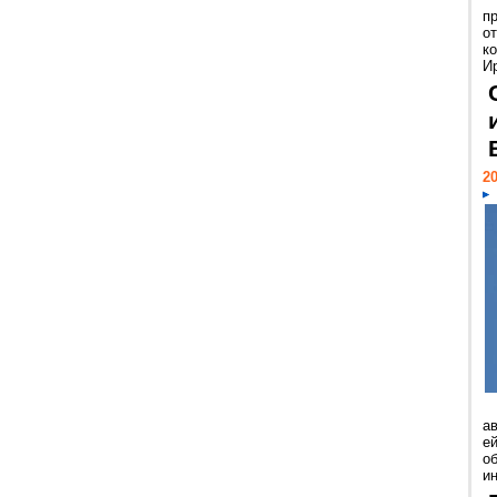
п
о
к
И
20
а
ей
о
и