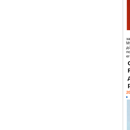
з
М
д
п
ег
20