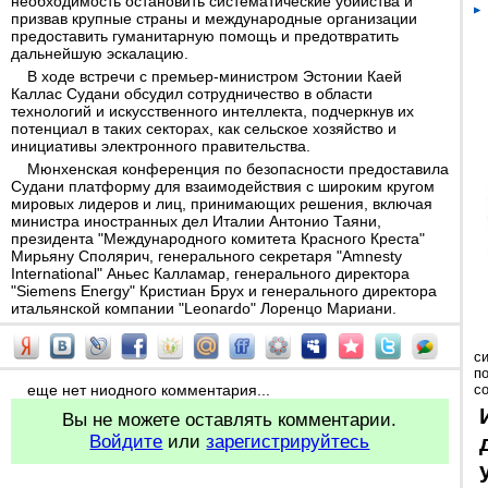
необходимость остановить систематические убийства и
призвав крупные страны и международные организации
предоставить гуманитарную помощь и предотвратить
дальнейшую эскалацию.
В ходе встречи с премьер-министром Эстонии Каей
Каллас Судани обсудил сотрудничество в области
технологий и искусственного интеллекта, подчеркнув их
потенциал в таких секторах, как сельское хозяйство и
инициативы электронного правительства.
Мюнхенская конференция по безопасности предоставила
Судани платформу для взаимодействия с широким кругом
мировых лидеров и лиц, принимающих решения, включая
министра иностранных дел Италии Антонио Таяни,
президента "Международного комитета Красного Креста"
Мирьяну Сполярич, генерального секретаря "Amnesty
International" Аньес Калламар, генерального директора
"Siemens Energy" Кристиан Брух и генерального директора
итальянской компании "Leonardo" Лоренцо Мариани.
с
п
еще нет ниодного комментария...
с
Вы не можете оставлять комментарии.
Войдите
или
зарегистрируйтесь