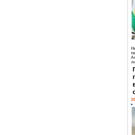
Н
п
А
ли
20