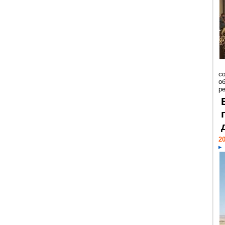
со
о
ре
20