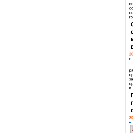
ве
с
п
го
20
р
пр
з
о
в
20