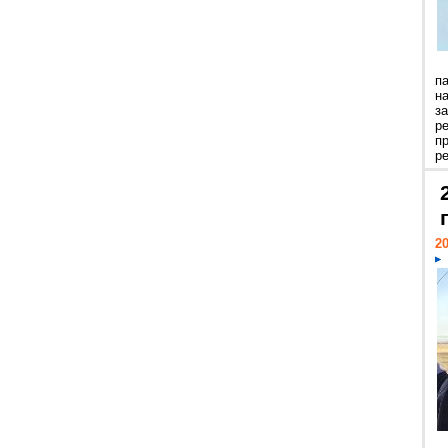
п
н
з
р
п
ре
20