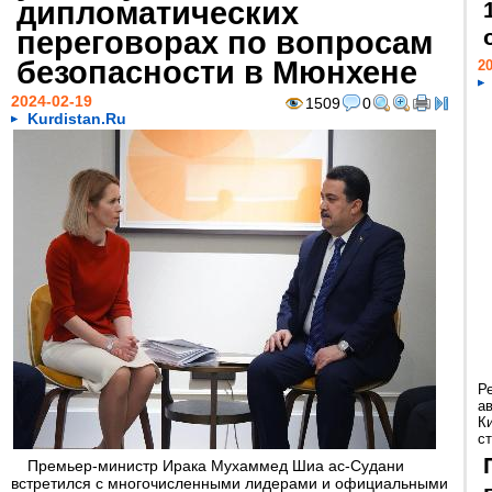
дипломатических
переговорах по вопросам
безопасности в Mюнхене
20
2024-02-19
1509
0
Kurdistan.Ru
Р
а
К
ст
Премьер-министр Ирака Мухаммед Шиа ас-Судани
встретился с многочисленными лидерами и официальными