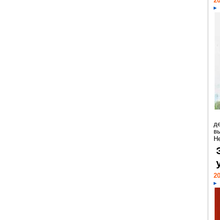
20
д
в
Н
20