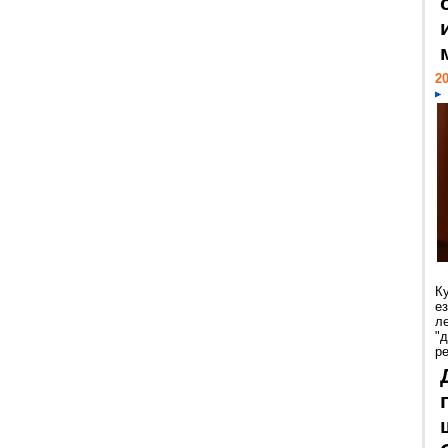
20
К
е
л
"
р