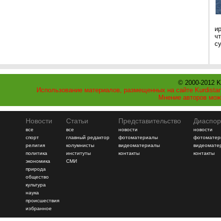
и
ч
с
© 2000-2012 K
Использование материалов, размещенных на сайте Kurdistan
Мнение авторов мож
Новости
Статьи
Представительство
Диаспор
все
все
новости
новости
спорт
главный редактор
фотоматериалы
фотоматер
религия
колумнисты
видеоматериалы
видеомате
политика
институты
контакты
контакты
экономика
СМИ
природа
общество
культура
наука
происшествия
избранное