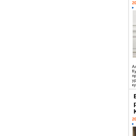
20
А
К
п
у
ку
20