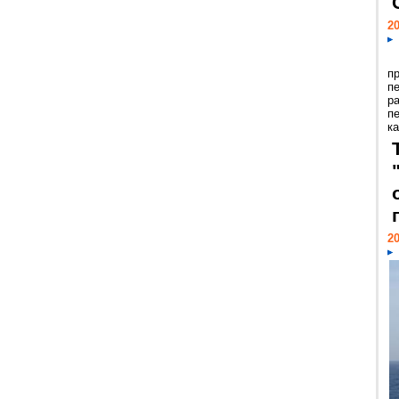
20
п
п
р
п
ка
20