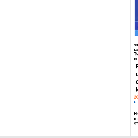
з
к
Т
во
20
Н
в
о