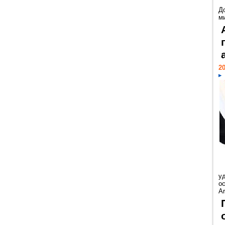
Д
м
20
у
ос
Ar