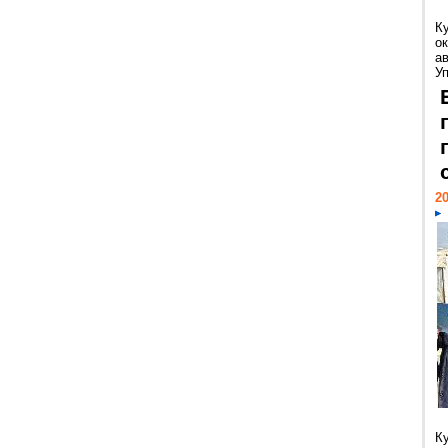
К
ок
а
У
20
К