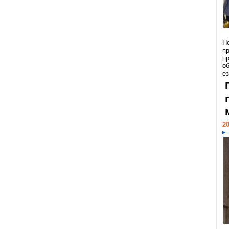
Н
п
п
о
ез
20