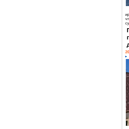
и
ч
с
20