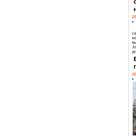
20
с
к
в
Jo
дн
20