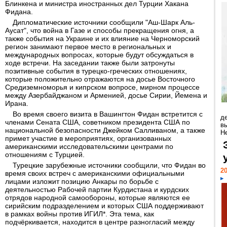
Блинкена и министра иностранных дел Турции Хакана
Фидана.
Дипломатические источники сообщили "Аш-Шарк Аль-
Аусат", что война в Газе и способы прекращения огня, а
также события на Украине и их влияние на Черноморский
регион занимают первое место в региональных и
международных вопросах, которые будут обсуждаться в
ходе встречи. На заседании также были затронуты
позитивные события в турецко-греческих отношениях,
которые положительно отражаются на досье Восточного
Средиземноморья и кипрском вопросе, мирном процессе
между Азербайджаном и Арменией, досье Сирии, Йемена и
Ирана.
Во время своего визита в Вашингтон Фидан встретится с
д
членами Сената США, советником президента США по
в
национальной безопасности Джейком Салливаном, а также
Н
примет участие в мероприятиях, организованных
американскими исследовательскими центрами по
отношениям с Турцией.
Турецкие зарубежные источники сообщили, что Фидан во
20
время своих встреч с американскими официальными
лицами изложит позицию Анкары по борьбе с
деятельностью Рабочей партии Курдистана и курдских
отрядов народной самообороны, которые являются ее
сирийским подразделением и которых США поддерживают
в рамках войны против ИГИЛ*. Эта тема, как
подчёркивается, находится в центре разногласий между