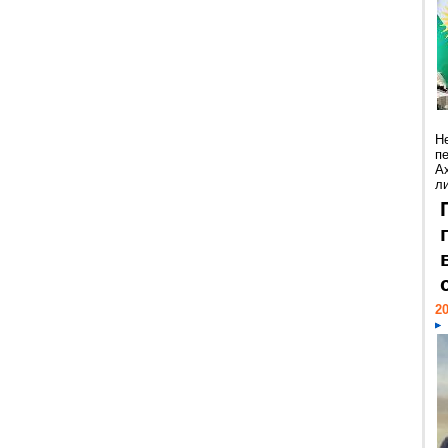
Н
п
А
ли
20