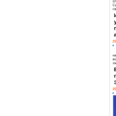
о
С
св
20
н
в
лю
20