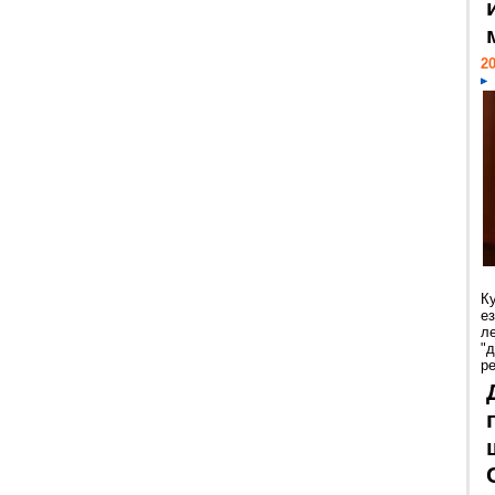
20
К
е
л
"
р