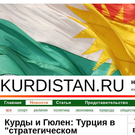
KURDISTAN.RU
н
е
Главная
Новости
Статьи
Представительство
все
спорт
религия
политика
экономика
природа
обществ
Курды и Гюлен: Турция в
"стратегическом