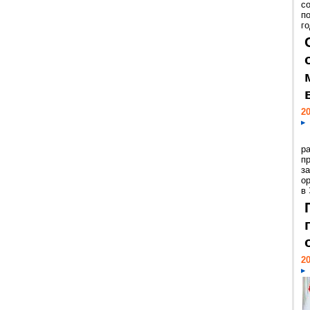
с
п
го
20
р
пр
з
о
в
20