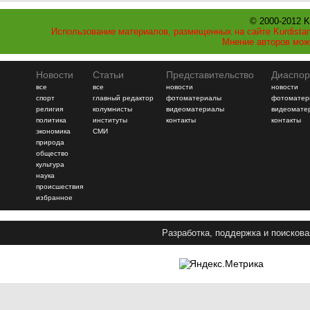
© 2000-2012 K
Использование материалов, размещенных на сайте Kurdistan
Мнение авторов мож
Новости
Статьи
Представительство
Диаспор
все
все
новости
новости
спорт
главный редактор
фотоматериалы
фотоматер
религия
колумнисты
видеоматериалы
видеомате
политика
институты
контакты
контакты
экономика
СМИ
природа
общество
культура
наука
происшествия
избранное
Разработка, поддержка и поискова