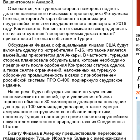
Вашингтоном и Анкарой.
Отмечается, что турецкая сторона намерена поднять
дело оппозиционного исламского проповедника Фетхуллаха
Гюлена, которого Анкара обвиняет в организации
неудавшейся попытки государственного переворота в 2016
году. Как известно, Вашингтон отказывается экстрадировать
его из-за отсутствия "неопровержимых доказательств"
з
причастности Гюлена к событиям в Турции.
М
д
Обсуждения Фидана с официальными лицами США будут
п
включать сделку по истребителям F-16, что также является
ег
важнейшим приоритетом для Анкары. В частности, турецкая
сторона планировала обсудить шаги, которые необходимо
предпринять после одобрения Конгрессом статуса сделки,
а также снятие ограничений, наложенных на турецкую
оборонную промышленность в связи с приобретением
российской системы ПРО С-400, подчеркнуло саудовское
издание.
На встрече будут обсуждаться шаги по улучшению
20
экономических отношений, пути увеличения объема
торгового обмена с 30 миллиардов долларов за последние
два года до 100 миллиардов долларов, а также турецко-
американское сотрудничество в области энергетики,
поскольку Турция в настоящее время является крупнейшим
покупателем сжиженного природного газа из Соединенных
Штатов.
Визиту Фидана в Америку предшествовали переговоры
главы разведки Турции Ибрагима Калына с американскими