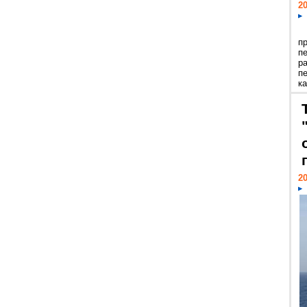
20
п
п
р
п
ка
20