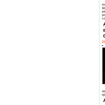
к
в
р
р
с
20
п
к