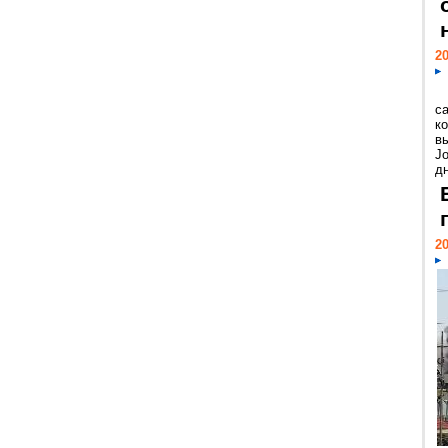
20
с
к
в
Jo
дн
20