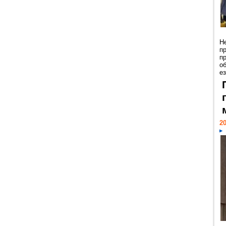
Н
п
п
о
ез
20