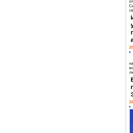
о
С
св
20
н
в
лю
20