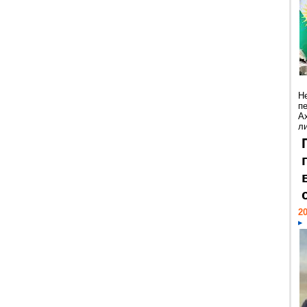
Н
п
А
ли
20