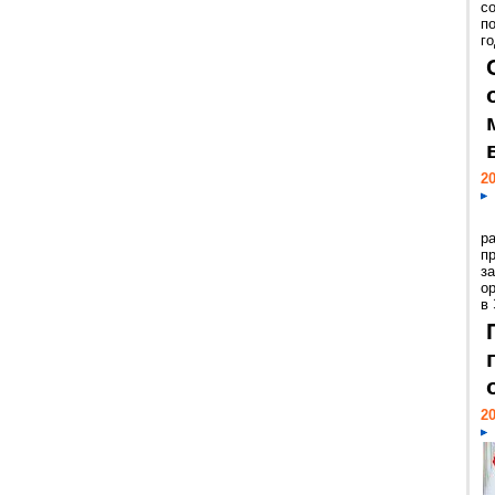
с
п
го
20
р
пр
з
о
в
20