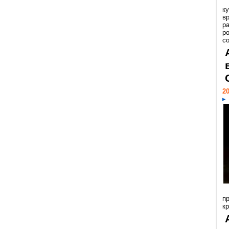
к
в
р
р
с
20
п
к