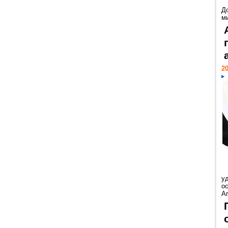
Д
м
20
у
ос
Ar