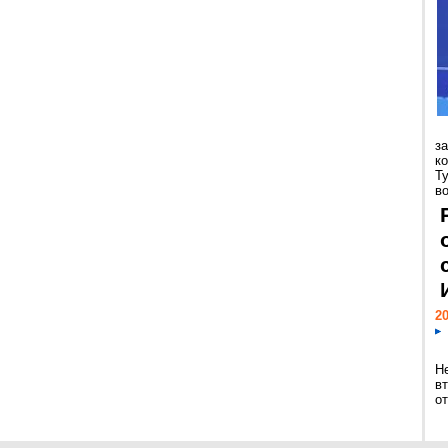
з
к
Т
во
20
Н
в
о