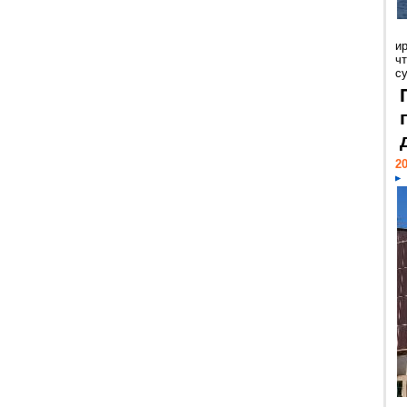
и
ч
с
20