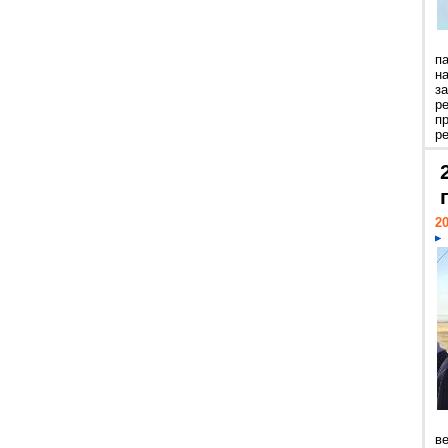
п
н
з
р
п
ре
20
ве