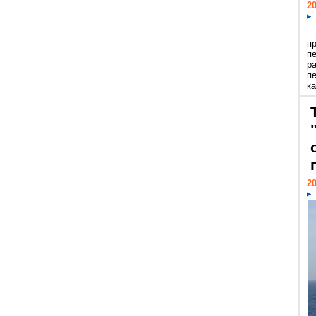
20
п
п
р
п
ка
20