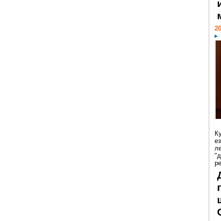
20
К
е
л
"
р