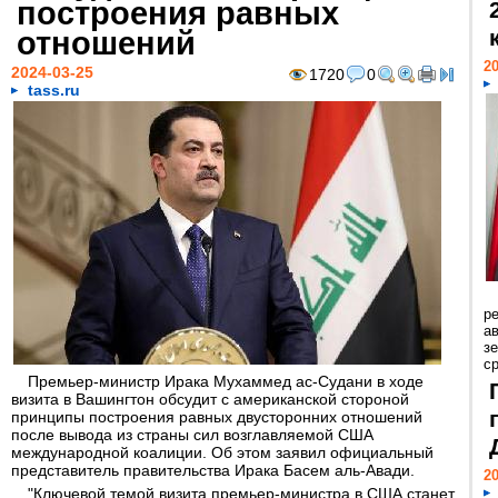
построения равных
отношений
20
2024-03-25
1720
0
tass.ru
р
ав
з
с
Премьер-министр Ирака Мухаммед ас-Судани в ходе
визита в Вашингтон обсудит с американской стороной
принципы построения равных двусторонних отношений
после вывода из страны сил возглавляемой США
международной коалиции. Об этом заявил официальный
представитель правительства Ирака Басем аль-Авади.
20
"Ключевой темой визита премьер-министра в США станет