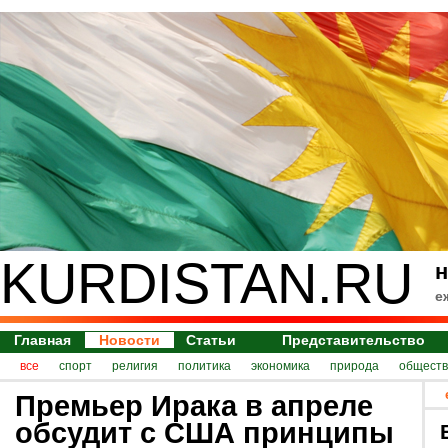
KURDISTAN.RU
н
е
Главная
Новости
Статьи
Представительство
все
спорт
религия
политика
экономика
природа
обществ
Премьер Ирака в апреле
обсудит с США принципы