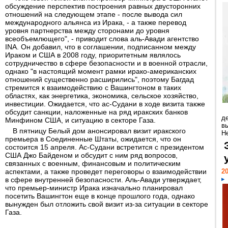
обсуждение перспектив построения равных двусторонних
отношений на следующем этапе - после вывода сил
международного альянса из Ирака, - а также перевод
уровня партнерства между сторонами до уровня
всеобъемлющего", - приводит слова аль-Авади агентство
INA. Он добавил, что в соглашении, подписанном между
Ираком и США в 2008 году, приоритетным являлось
сотрудничество в сфере безопасности и в военной отрасли,
однако "в настоящий момент рамки ирако-американских
отношений существенно расширились", поэтому Багдад
стремится к взаимодействию с Вашингтоном в таких
областях, как энергетика, экономика, сельское хозяйство,
инвестиции. Ожидается, что ас-Судани в ходе визита также
обсудит санкции, наложенные на ряд иракских банков
д
Минфином США, и ситуацию в секторе Газа.
в
В пятницу Белый дом анонсировал визит иракского
Н
премьера в Соединенные Штаты, ожидается, что он
состоится 15 апреля. Ас-Судани встретится с президентом
США Джо Байденом и обсудит с ним ряд вопросов,
связанных с военным, финансовым и политическим
аспектами, а также проведет переговоры о взаимодействии
20
в сфере внутренней безопасности. Аль-Авади утверждает,
что премьер-министр Ирака изначально планировал
посетить Вашингтон еще в конце прошлого года, однако
вынужден был отложить свой визит из-за ситуации в секторе
Газа.