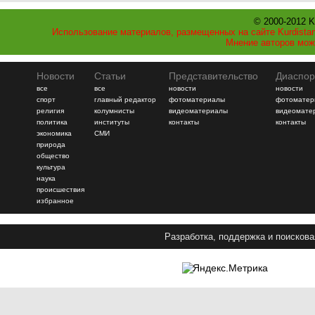
© 2000-2012 K
Использование материалов, размещенных на сайте Kurdistan
Мнение авторов мож
Новости
Статьи
Представительство
Диаспор
все
все
новости
новости
спорт
главный редактор
фотоматериалы
фотоматер
религия
колумнисты
видеоматериалы
видеомате
политика
институты
контакты
контакты
экономика
СМИ
природа
общество
культура
наука
происшествия
избранное
Разработка, поддержка и поискова