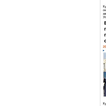
К
ок
а
У
20
К