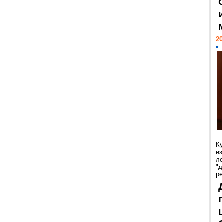
20
К
е
л
"
р