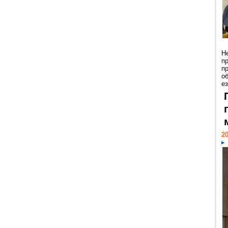
Н
п
п
о
ез
20