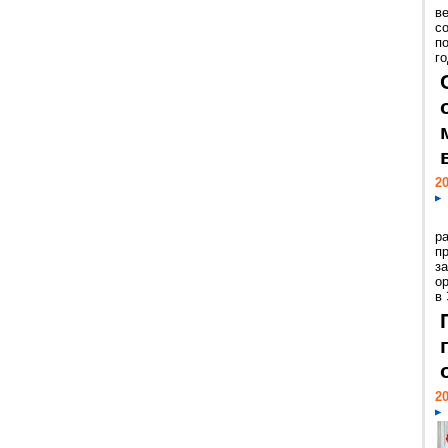
ве
с
п
го
20
р
пр
з
о
в
20