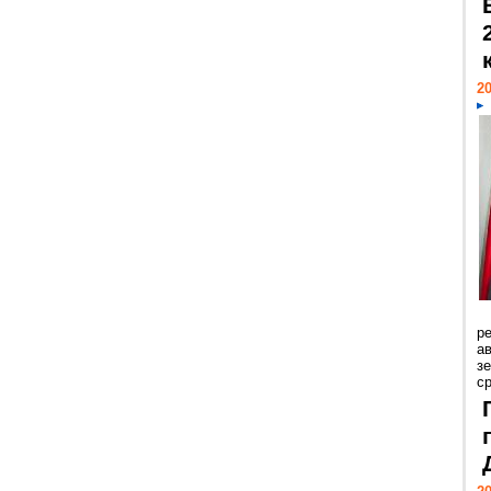
20
р
ав
з
с