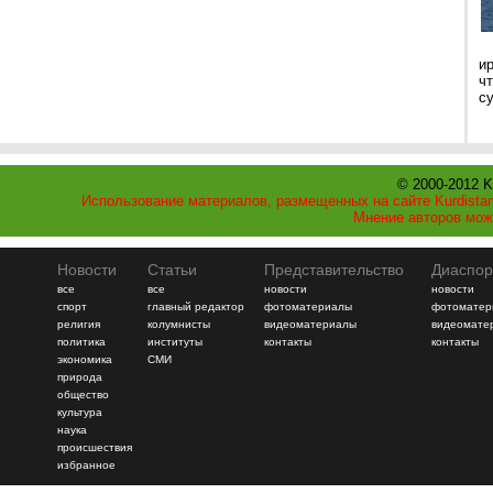
и
ч
с
© 2000-2012 K
Использование материалов, размещенных на сайте Kurdistan
Мнение авторов мож
Новости
Статьи
Представительство
Диаспор
все
все
новости
новости
спорт
главный редактор
фотоматериалы
фотоматер
религия
колумнисты
видеоматериалы
видеомате
политика
институты
контакты
контакты
экономика
СМИ
природа
общество
культура
наука
происшествия
избранное