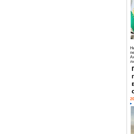
Н
п
А
ли
20