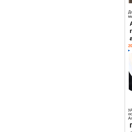
Д
м
20
у
ос
Ar