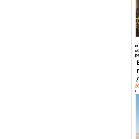
со
о
ре
20