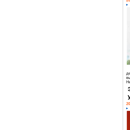
20
д
в
Н
20