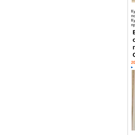
К
п
К
пр
20