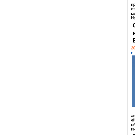
п
о
к
И
20
а
ей
о
и