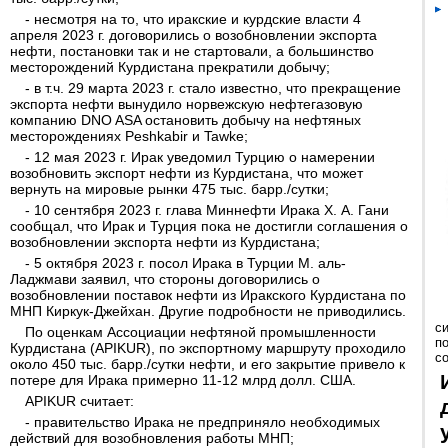
- несмотря на то, что иракские и курдские власти 4
апреля 2023 г. договорились о возобновлении экспорта
нефти, постановки так и не стартовали, а большинство
месторождений Курдистана прекратили добычу;
- в т.ч. 29 марта 2023 г. стало известно, что прекращение
экспорта нефти вынудило норвежскую нефтегазовую
компанию DNO ASA остановить добычу на нефтяных
месторождениях Peshkabir и Tawke;
- 12 мая 2023 г. Ирак уведомил Турцию о намерении
возобновить экспорт нефти из Курдистана, что может
вернуть на мировые рынки 475 тыс. барр./сутки;
- 10 сентября 2023 г. глава Миннефти Ирака Х. А. Гани
сообщал, что Ирак и Турция пока не достигли соглашения о
возобновлении экспорта нефти из Курдистана;
- 5 октября 2023 г. посол Ирака в Турции М. аль-
Ладжмави заявил, что стороны договорились о
возобновлении поставок нефти из Иракского Курдистана по
МНП Киркук-Джейхан. Другие подробности не приводились.
с
По оценкам Ассоциации нефтяной промышленности
п
Курдистана (APIKUR), по экспортному маршруту проходило
с
около 450 тыс. барр./сутки нефти, и его закрытие привело к
потере для Ирака примерно 11-12 млрд долл. США.
APIKUR считает:
- правительство Ирака не предприняло необходимых
действий для возобновления работы МНП;