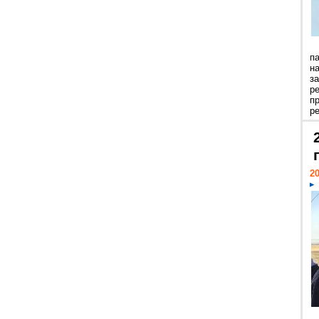
п
н
з
р
п
ре
20