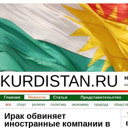
KURDISTAN.RU
н
е
Главная
Новости
Статьи
Представительство
все
спорт
религия
политика
экономика
природа
обществ
Ирак обвиняет
иностранные компании в