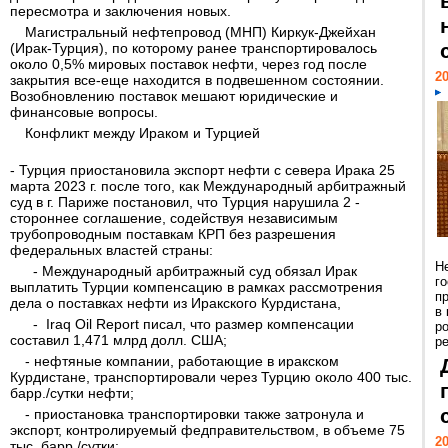
пересмотра и заключения новых.
Магистральный нефтепровод (МНП) Киркук-Джейхан
(Ирак-Турция), по которому ранее транспортировалось
около 0,5% мировых поставок нефти, через год после
20
закрытия все-еще находится в подвешенном состоянии.
Возобновлению поставок мешают юридические и
финансовые вопросы.
Конфликт между Ираком и Турцией
- Турция приостановила экспорт нефти с севера Ирака 25
марта 2023 г. после того, как Международный арбитражный
суд в г. Париже постановил, что Турция нарушила 2 -
стороннее соглашение, содействуя независимым
трубопроводным поставкам КРП без разрешения
федеральных властей страны:
Н
- Международный арбитражный суд обязал Ирак
г
выплатить Турции компенсацию в рамках рассмотрения
п
дела о поставках нефти из Иракского Курдистана,
в
- Iraq Oil Report писал, что размер компенсации
р
составил 1,471 млрд долл. США;
ре
- нефтяные компании, работающие в иракском
Курдистане, транспортировали через Турцию около 400 тыс.
барр./сутки нефти;
- приостановка транспортировки также затронула и
экспорт, контролируемый федправительством, в объеме 75
20
тыс. барр./сутки;