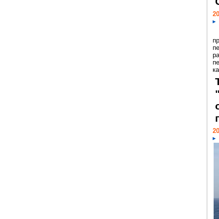
20
п
п
р
п
ка
20