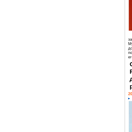
з
М
д
п
ег
20