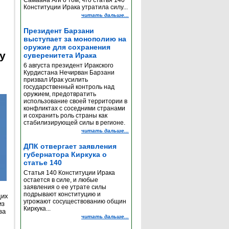
Самаана Аги о том, что статья 140
Конституции Ирака утратила силу...
читать дальше...
Президент Барзани
выступает за монополию на
оружие для сохранения
y
суверенитета Ирака
6 августа президент Иракского
Курдистана Нечирван Барзани
призвал Ирак усилить
государственный контроль над
оружием, предотвратить
использование своей территории в
конфликтах с соседними странами
и сохранить роль страны как
стабилизирующей силы в регионе.
читать дальше...
ДПК отвергает заявления
губернатора Киркука о
статье 140
Статья 140 Конституции Ирака
остается в силе, и любые
заявления о ее утрате силы
подрывают конституцию и
щих
угрожают сосуществованию общин
из
Киркука...
за
читать дальше...