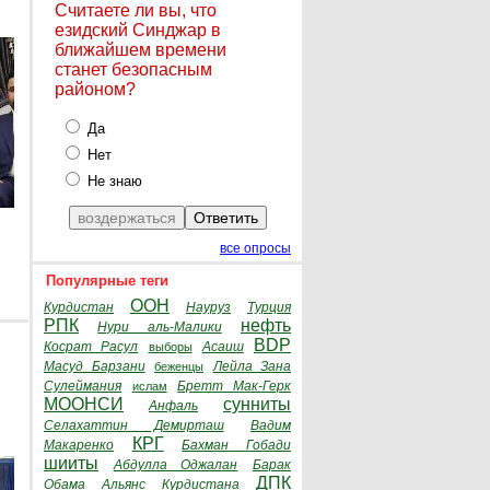
Считаете ли вы, что
езидский Синджар в
ближайшем времени
станет безопасным
районом?
Да
Нет
Не знаю
все опросы
Популярные теги
ООН
Курдистан
Науруз
Турция
РПК
нефть
Нури аль-Малики
BDP
Косрат Расул
Асаиш
выборы
Масуд Барзани
Лейла Зана
беженцы
Сулеймания
Бретт Мак-Герк
ислам
МООНСИ
сунниты
Анфаль
Селахаттин Демирташ
Вадим
КРГ
Макаренко
Бахман Гобади
шииты
Абдулла Оджалан
Барак
ДПК
Обама
Альянс Курдистана