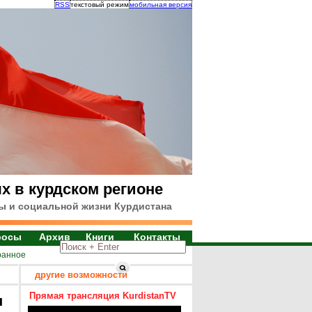
RSS
текстовый режим
мобильная версия
х в курдском регионе
ы и социальной жизни Курдистана
росы
Архив
Книги
Контакты
ранное
другие возможности
Прямая трансляция KurdistanTV
я