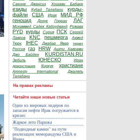
Сакине Джансиз
Хошави Бабакр
езиды
курды-
Кубад Талабани
файли
США
МИД РФ
Ирак
геноцид
ЛАГ
Дохук
Горран
Мохаммед Садек Кабоудванд
Рожава
PYD
курды
ПСК
Сирия
Сергей
KNC
пешмерга
Лавров
Ахмед
IHEC
Тюрк
Джабар Явар
теракт
газ
HRW
Россия
Ашти Хаврами
KURDISTAN.RU
Джо Байден
ЮНЕСКО
Эрбиль
Иран
христиане
Киркук
демонстрация
Amnesty International
Джаляль
Талабани
На правах рекламы
Читайте наши новые статьи
Один из мировых лидеров по
запасам нефти Ирак погружается в
кризис
Жаркое лето Парижа
"Подводные камни" на пути
реализации меморандума США и
Ирана