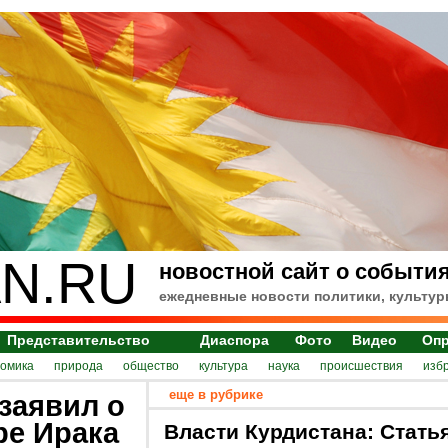
N.RU
новостной сайт о события
ежедневные новости политики, культур
Представительство
Диаспора
Фото
Видео
Оп
номика
природа
общество
культура
наука
происшествия
изб
еще в рубрике
заявил о
ре Ирака
Власти Курдистана: Стать