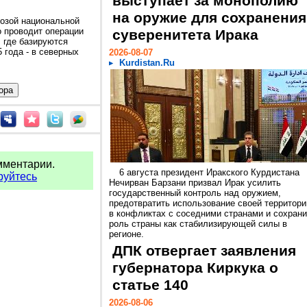
выступает за монополию
на оружие для сохранения
розой национальной
о проводит операции
суверенитета Ирака
, где базируются
 года - в северных
2026-08-07
Kurdistan.Ru
мментарии.
6 августа президент Иракского Курдистана
руйтесь
Нечирван Барзани призвал Ирак усилить
государственный контроль над оружием,
предотвратить использование своей территори
в конфликтах с соседними странами и сохрани
роль страны как стабилизирующей силы в
регионе.
ДПК отвергает заявления
губернатора Киркука о
статье 140
2026-08-06