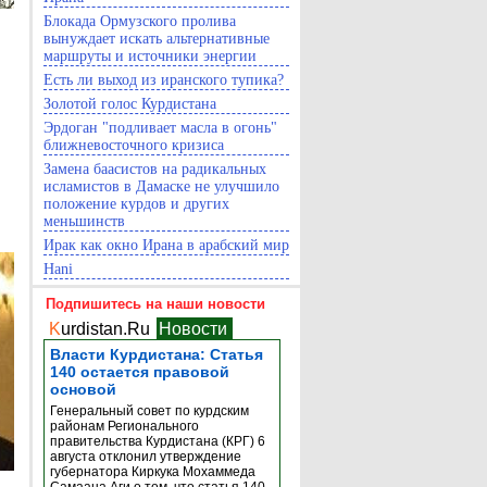
Блокада Ормузского пролива
вынуждает искать альтернативные
маршруты и источники энергии
Есть ли выход из иранского тупика?
Золотой голос Курдистана
Эрдоган "подливает масла в огонь"
ближневосточного кризиса
Замена баасистов на радикальных
исламистов в Дамаске не улучшило
положение курдов и других
меньшинств
Ирак как окно Ирана в арабский мир
Hani
Подпишитесь на наши новости
K
urdistan.Ru
Новости
Власти Курдистана: Статья
140 остается правовой
основой
Генеральный совет по курдским
районам Регионального
правительства Курдистана (КРГ) 6
августа отклонил утверждение
губернатора Киркука Мохаммеда