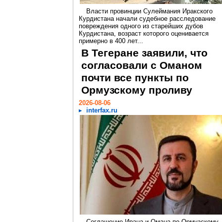
Власти провинции Сулеймания Иракского
Курдистана начали судебное расследование
повреждения одного из старейших дубов
Курдистана, возраст которого оценивается
примерно в 400 лет...
В Тегеране заявили, что
согласовали с Оманом
почти все пункты по
Ормузскому проливу
2026-08-06
interfax.ru
Соглашение Ирана и Омана по Ормузскому