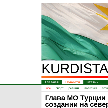
KURDISTA
Главная
Новости
Статьи
все
спорт
религия
политика
эко
Глава МО Турции 
создании на севе