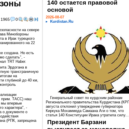
 зоны
140 остается правовой
основой
2026-08-07
1965
0
Kurdistan.Ru
езопасности на севере
лава Минобороны
та в Ирак турецкого
ланированного на 22
е создана. Но есть
о сделать", -
нал TRT Haber.
ита Эрдогана в
упную трансграничную
 итогам на
ти глубиной до 40 км,
 контроль
еализации
Генеральный совет по курдским районам
- прим. ТАСС) наш
Регионального правительства Курдистана (КРГ
т мы впервые
августа отклонил утверждение губернатора
о характера", -
Киркука Мохаммеда Самаана Аги о том, что
а о документе о
статья 140 Конституции Ирака утратила силу...
водействия
ана (РПК, запрещена
Президент Барзани