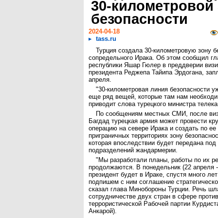
30-километровой
безопасности
2024-04-18
tass.ru
Турция создала 30-километровую зону б
сопредельного Ирака. Об этом сообщил г
республики Яшар Гюлер в преддверии визи
президента Реджепа Тайипа Эрдогана, зап
апреля.
"30-километровая линия безопасности уж
еще ряд вещей, которые там нам необходим
приводит слова турецкого министра телека
По сообщениям местных СМИ, после виз
Багдад турецкая армия может провести кр
операцию на севере Ирака и создать по ее
приграничных территориях зону безопаснос
которая впоследствии будет передана под
подразделений жандармерии.
"Мы разработали планы, работы по их р
продолжаются. В понедельник (22 апреля 
президент будет в Ираке, спустя много ле
подпишем с ним соглашение стратегическог
сказал глава Минобороны Турции. Речь шл
сотрудничестве двух стран в сфере проти
террористической Рабочей партии Курдист
Анкарой).