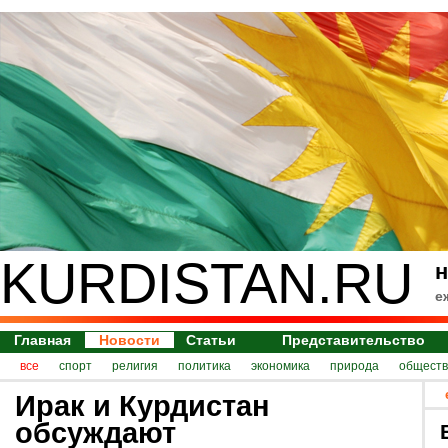
KURDISTAN.RU
н
е
Главная
Новости
Статьи
Представительство
все
спорт
религия
политика
экономика
природа
обществ
Ирак и Курдистан
обсуждают