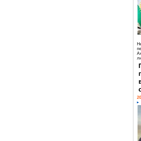
Н
п
А
ли
20