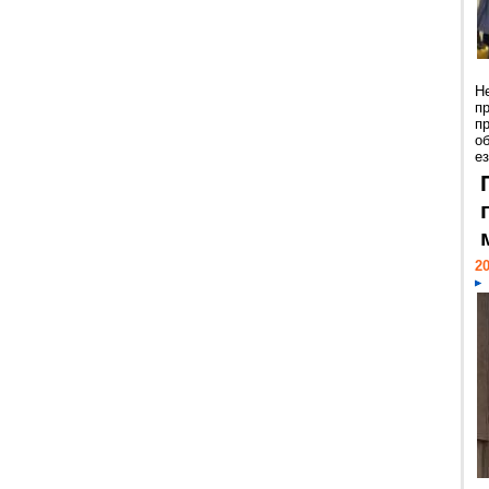
Н
п
п
о
ез
20