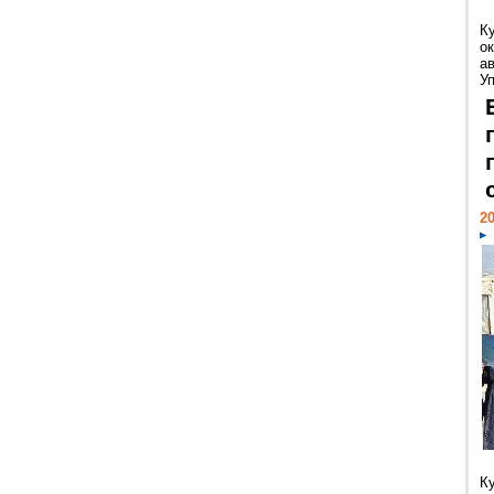
К
ок
а
У
20
К