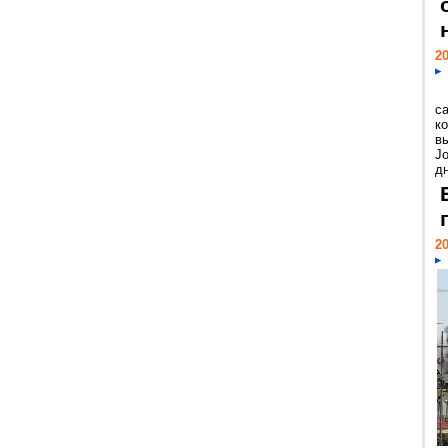
20
с
к
в
Jo
дн
20