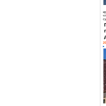
и
ч
с
20