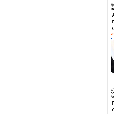
Д
м
20
у
ос
Ar