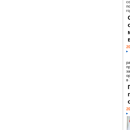
с
п
го
20
р
пр
з
о
в
20