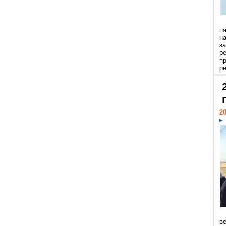
п
н
з
р
п
ре
20
ве