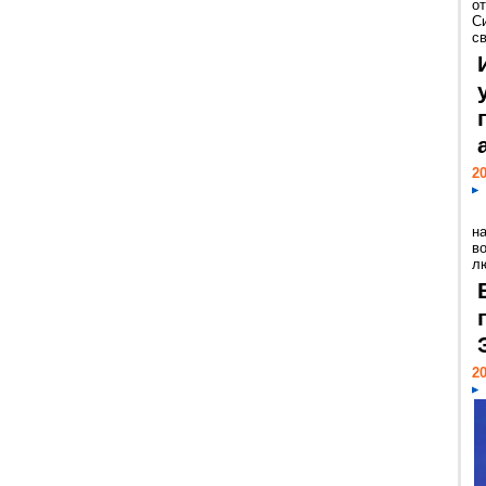
о
С
св
20
н
в
лю
20