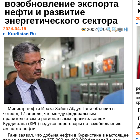
возобновление экспорта
нефти и развитие
энергетического сектора
20
2024-04-19
2002
0
Kurdistan.Ru
р
ав
з
с
Министр нефти Ирака Хайян Абдул Гани объявил в
четверг, 17 апреля, что между федеральным
правительством и региональным правительством
Курдистана (КРГ) ведутся переговоры по возобновлению
экспорта нефти.
20
Гани заявил, что добыча нефти в Курдистане в настоящее