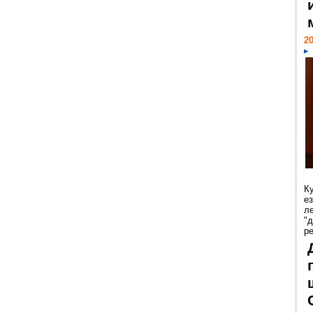
20
К
е
л
"
р