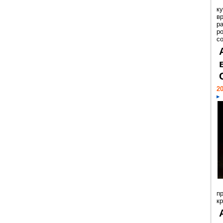
к
в
р
р
с
20
п
к