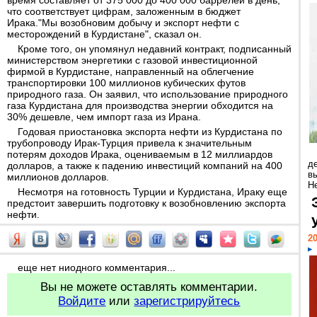
время составляет от 375 000 до 400 000 баррелей в день,
что соответствует цифрам, заложенным в бюджет
Ирака."Мы возобновим добычу и экспорт нефти с
месторождений в Курдистане", сказал он.
Кроме того, он упомянул недавний контракт, подписанный
министерством энергетики с газовой инвестиционной
фирмой в Курдистане, направленный на облегчение
транспортировки 100 миллионов кубических футов
природного газа. Он заявил, что использование природного
газа Курдистана для производства энергии обходится на
30% дешевле, чем импорт газа из Ирана.
Годовая приостановка экспорта нефти из Курдистана по
трубопроводу Ирак-Турция привела к значительным
потерям доходов Ирака, оцениваемым в 12 миллиардов
д
долларов, а также к падению инвестиций компаний на 400
в
миллионов долларов.
Н
Несмотря на готовность Турции и Курдистана, Ираку еще
предстоит завершить подготовку к возобновлению экспорта
нефти.
20
еще нет ниодного комментария...
Вы не можете оставлять комментарии.
Войдите
или
зарегистрируйтесь