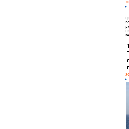
20
п
п
р
п
ка
20