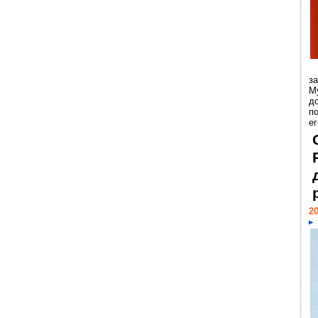
з
М
д
п
ег
20