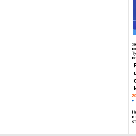
з
к
Т
во
20
Н
в
о