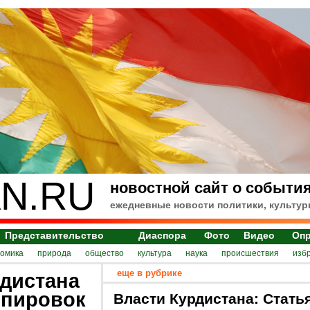
N.RU
новостной сайт о события
ежедневные новости политики, культур
Представительство
Диаспора
Фото
Видео
Оп
номика
природа
общество
культура
наука
происшествия
изб
еще в рубрике
дистана
уппировок
Власти Курдистана: Стать