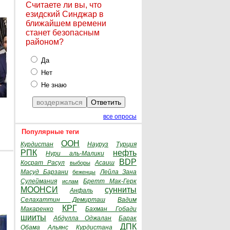
Считаете ли вы, что
езидский Синджар в
ближайшем времени
станет безопасным
районом?
Да
Нет
Не знаю
все опросы
Популярные теги
ООН
Курдистан
Науруз
Турция
РПК
нефть
Нури аль-Малики
BDP
Косрат Расул
Асаиш
выборы
Масуд Барзани
Лейла Зана
беженцы
Сулеймания
Бретт Мак-Герк
ислам
МООНСИ
сунниты
Анфаль
Селахаттин Демирташ
Вадим
КРГ
Макаренко
Бахман Гобади
шииты
Абдулла Оджалан
Барак
ДПК
Обама
Альянс Курдистана