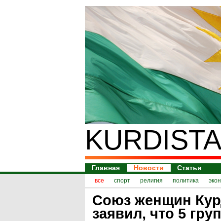
KURDISTA
Главная
Новости
Статьи
все
спорт
религия
политика
эко
Союз женщин Кур
заявил, что 5 гр