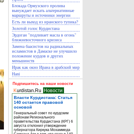
Блокада Ормузского пролива
вынуждает искать альтернативные
маршруты и источники энергии
Есть ли выход из иранского тупика?
Золотой голос Курдистана
Эрдоган "подливает масла в огонь"
ближневосточного кризиса
Замена баасистов на радикальных
исламистов в Дамаске не улучшило
положение курдов и других
меньшинств
Ирак как окно Ирана в арабский мир
Hani
Подпишитесь на наши новости
K
urdistan.Ru
Новости
Власти Курдистана: Статья
140 остается правовой
основой
Генеральный совет по курдским
районам Регионального
правительства Курдистана (КРГ) 6
августа отклонил утверждение
губернатора Киркука Мохаммеда