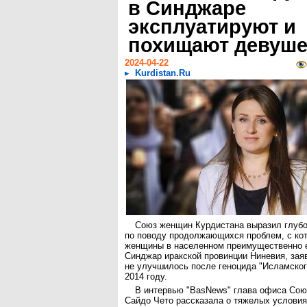
в Синджаре
эксплуатируют и
похищают девуше
2024-04-22
Kurdistan.Ru
Союз женщин Курдистана выразил глубо
по поводу продолжающихся проблем, с ко
женщины в населенном преимущественно 
Синджар иракской провинции Ниневия, заяв
не улучшилось после геноцида "Исламского
2014 году.
В интервью "BasNews" глава офиса Сою
Сайдо Чето рассказала о тяжелых услови