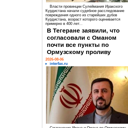
Власти провинции Сулеймания Иракского
Курдистана начали судебное расследование
повреждения одного из старейших дубов
Курдистана, возраст которого оценивается
примерно в 400 лет...
В Тегеране заявили, что
согласовали с Оманом
почти все пункты по
Ормузскому проливу
2026-08-06
interfax.ru
Соглашение Ирана и Омана по Ормузскому