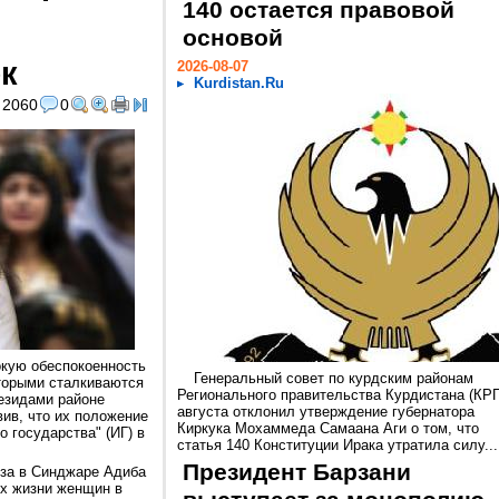
140 остается правовой
основой
к
2026-08-07
Kurdistan.Ru
2060
0
кую обеспокоенность
Генеральный совет по курдским районам
торыми сталкиваются
Регионального правительства Курдистана (КРГ
езидами районе
августа отклонил утверждение губернатора
ив, что их положение
Киркука Мохаммеда Самаана Аги о том, что
 государства" (ИГ) в
статья 140 Конституции Ирака утратила силу...
Президент Барзани
за в Синджаре Адиба
ях жизни женщин в