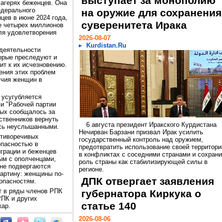
выступает за монополию
лагерях беженцев. Она
едерального
на оружие для сохранения
цев в июне 2024 года,
суверенитета Ирака
е четырех миллионов
ля удовлетворения
2026-08-07
Kurdistan.Ru
 деятельности
орые преследуют и
т к их исчезновению.
ения этих проблем
учия женщин в
 усугубляется
и "Рабочей партии
рых сообщалось за
ственников вернуть
6 августа президент Иракского Курдистана
лись неуслышанными.
Нечирван Барзани призвал Ирак усилить
отиворечивых
государственный контроль над оружием,
опасностью в
предотвратить использование своей территори
играции и беженцев
в конфликтах с соседними странами и сохрани
ым с ополченцами,
роль страны как стабилизирующей силы в
не подвергаются
регионе.
картину: женщины по-
ДПК отвергает заявления
опасностям.
т в ряды членов РПК
губернатора Киркука о
РПК и других
статье 140
жар.
2026-08-06