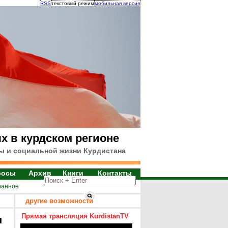
RSS
текстовый режим
мобильная версия
х в курдском регионе
ы и социальной жизни Курдистана
росы
Архив
Книги
Контакты
ранное
другие возможности
Прямая трансляция KurdistanTV
я