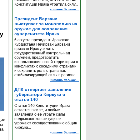
Самаана Аги о том, что статья 140
Конституции Ирака утратила силу...
читать дальше...
Президент Барзани
выступает за монополию на
оружие для сохранения
y
суверенитета Ирака
6 августа президент Иракского
Курдистана Нечирван Барзани
призвал Ирак усилить
государственный контроль над
оружием, предотвратить
использование своей территории в
конфликтах с соседними странами
и сохранить роль страны как
стабилизирующей силы в регионе.
читать дальше...
ДПК отвергает заявления
губернатора Киркука о
статье 140
Статья 140 Конституции Ирака
остается в силе, и любые
заявления о ее утрате силы
подрывают конституцию и
щих
угрожают сосуществованию общин
из
Киркука...
за
читать дальше...