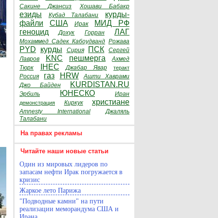
Сакине Джансиз
Хошави Бабакр
езиды
курды-
Кубад Талабани
файли
США
МИД РФ
Ирак
геноцид
ЛАГ
Дохук
Горран
Мохаммед Садек Кабоудванд
Рожава
PYD
курды
ПСК
Сирия
Сергей
KNC
пешмерга
Лавров
Ахмед
IHEC
Тюрк
Джабар Явар
теракт
газ
HRW
Россия
Ашти Хаврами
KURDISTAN.RU
Джо Байден
ЮНЕСКО
Эрбиль
Иран
христиане
Киркук
демонстрация
Amnesty International
Джаляль
Талабани
На правах рекламы
Читайте наши новые статьи
Один из мировых лидеров по
запасам нефти Ирак погружается в
кризис
Жаркое лето Парижа
"Подводные камни" на пути
реализации меморандума США и
Ирана