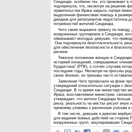
Синджаре, особенно тех, кто проживает в 
подчеркнула, что, несмотря на решение ф
правительства Ирака закрыть лагеря бежен
выделенная финансовая помощь в размер
динаров для репатриантов недостаточна д
потребностей жителей Синджара.
Чето также выразила тревогу по поводу
вооруженных группировок в Синджаре, кот
обманывают молодых девушек, что приводи
Она подчеркнула безотлагательность реш
для обеспечения безопасности и благопол
регионе.
Тяжелое положение женщин в Синджаре
историей похищений, совершаемых членам
Курдистана" (РПК), о сотнях случаев кото
последние годы. Несмотря на просьбы род
своих близких, их призывы часто остава
Заявления Чето прозвучали на фоне пр
утверждений относительно ситуации с без
Синджаре. В то время как министерство м
Ирака, возглавляемое министром, связанн
утверждает, что жители Синджара больше 
риску, реальность на местах рисует иную 
прежнему уязвимы к различным угрозам и 
В том числе, девушек и девочек вербую
для ведения боевых действий на стороне 
вооруженных групп, оккупировавших Синд